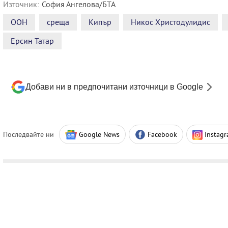
Източник:
София Ангелова/БТА
ООН
среща
Кипър
Никос Христодулидис
Ерсин Татар
Добави ни в предпочитани източници в Google
Последвайте ни
Google News
Facebook
Instag