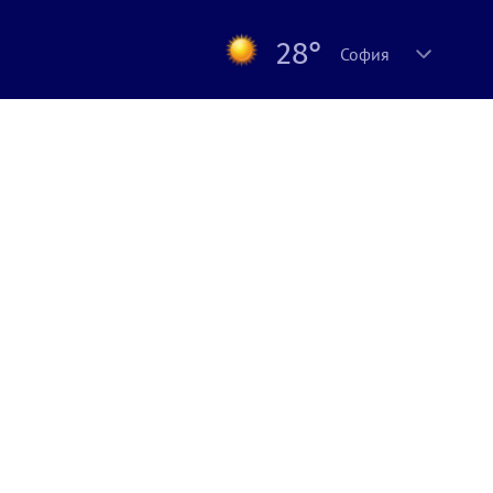
28°
София