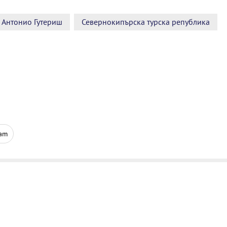
Антонио Гутериш
Севернокипърска турска република
ram