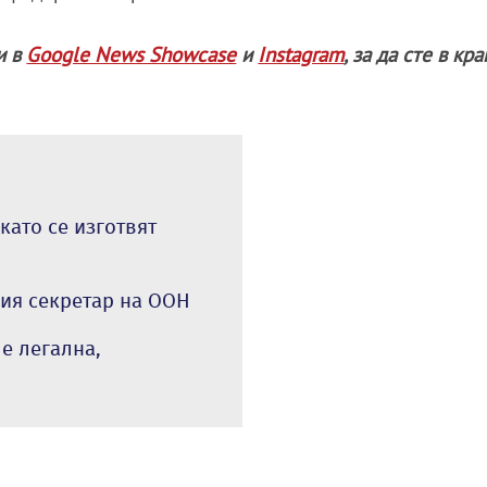
и в
Google News Showcase
и
Instagram
, за да сте в кр
ато се изготвят
ния секретар на ООН
е легална,