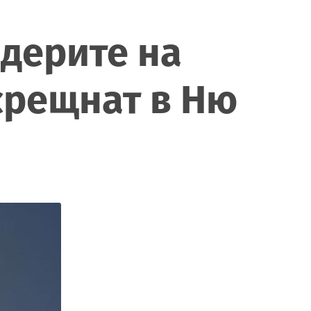
идерите на
срещнат в Ню