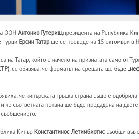
 на ООН
Антонио Гутериш,
президента на Република Ки
е турци
Ерсин Татар
ще се проведе на 15 октомври в 
а на Татар, който е начело на признатата само от Ту
КТР)
, се обявява, че форматът на срещата ще бъде
„не
виха, че кипърската гръцка страна също е одобрила 
 и че съответната покана ще бъде предадена на двете
в съобщението.
публика Кипър
Константинос Летимбиотис
съобщи във в