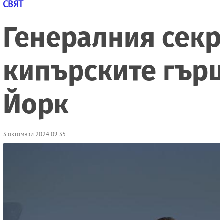
СВЯТ
Генералния секр
кипърските гърц
Йорк
3 октомври 2024 09:35