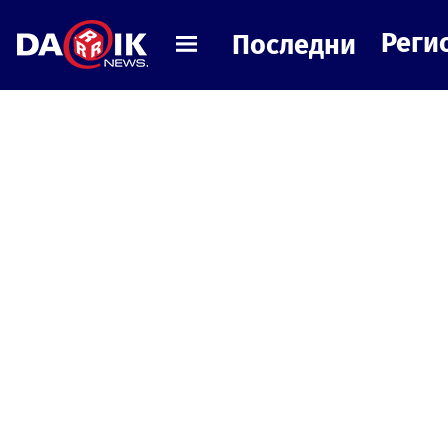
Реги
Последни