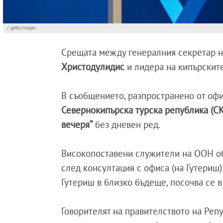
/ gettyimages
Срещата между генералния секретар
Христодулидис
и лидера на кипърскит
В съобщението, разпространено от офис
Севернокипърска турска република (С
вечеря“
без дневен ред.
Високопоставени служители на ООН обя
след консултация с офиса (на Гутериш)
Гутериш в близко бъдеще, посочва се 
Говорителят на правителството на Ре