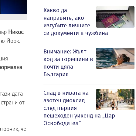
Какво да
направите, ако
изгубите личните
пър
Никос
си документи в чужбина
Ню Йорк.
Внимание: Жълт
рция
код за горещини в
почти цяла
формална
България
Спад в нивата на
тази дата
азотен диоксид
 страни от
след първия
пешеходен уикенд на „Цар
Освободител“
торник, че