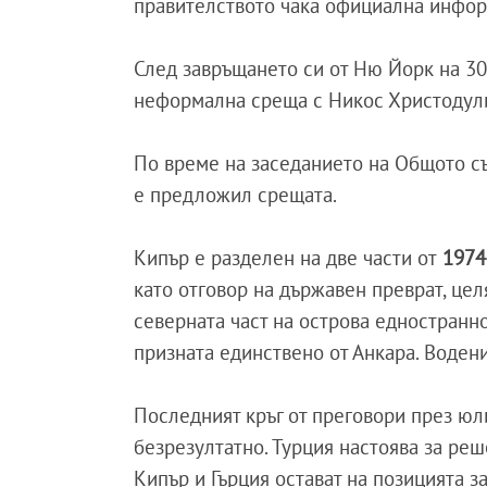
правителството чака официална информ
След завръщането си от Ню Йорк на 30 
неформална среща с Никос Христодули
По време на заседанието на Общото съ
е предложил срещата.
Кипър е разделен на две части от
1974 
като отговор на държавен преврат, цел
северната част на острова едностранн
призната единствено от Анкара. Воден
Последният кръг от преговори през юл
безрезултатно. Турция настоява за ре
Кипър и Гърция остават на позицията 