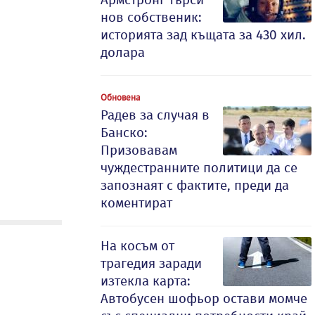
нов собственик:
историята зад къщата за 430 хил.
долара
Обновена
Радев за случая в
Банско:
Призовавам
чуждестранните политици да се
запознаят с фактите, преди да
коментират
На косъм от
трагедия заради
изтекла карта:
Автобусен шофьор остави момче