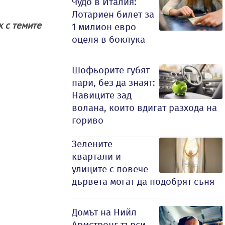
Чудо в Италия:
Лотариен билет за
ак с темите
1 милион евро
оцеля в боклука
Шофьорите губят
пари, без да знаят:
Навиците зад
волана, които вдигат разхода на
гориво
Зелените
квартали и
улиците с повече
дървета могат да подобрят съня
Домът на Нийл
Армстронг търси