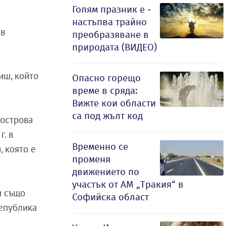
Голям празник е -
настъпва трайно
 в
преобразяване в
природата (ВИДЕО)
иш, който
Опасно горещо
време в сряда:
Вижте кои области
са под жълт код
 острова
г. в
Временно се
, която е
променя
движението по
участък от АМ „Тракия“ в
и също
Софийска област
Република