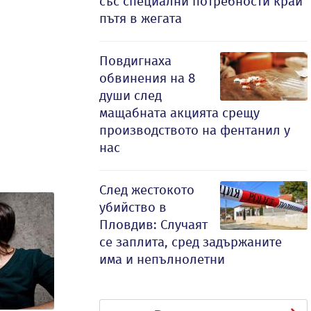
със специални потребности край
пътя в жегата
Повдигнаха
обвинения на 8
души след
мащабната акцията срещу
производството на фентанил у
нас
След жестокото
убийство в
Пловдив: Случаят
се заплита, сред задържаните
има и непълнолетни