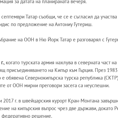
ация за датата на планираната вечеря.
септември Татар съобщи, че се е съгласил да участва
дис по предложение на Антониу Гутериш.
брание на ООН в Ню Йорк Татар е разговарял с Гутер
г.
, когато турската армия нахлува в северната част на
ящ присъединяването на Кипър към Гърция. През 1983 
о е обявена Севернокипърска турска република (СКТР)
ите от ООН мирни преговори засега са неуспешни.
и 2017 г. в швейцарския курорт Кран-Монтана завърш
шение на кипърския въпрос чрез две държави, докато 
за федеративно решение.