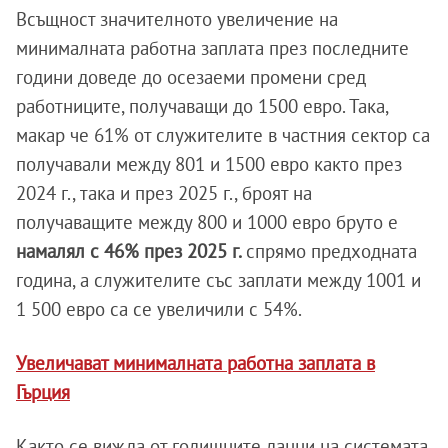
Всъщност значителното увеличение на
минималната работна заплата през последните
години доведе до осезаеми промени сред
работниците, получаващи до 1500 евро. Така,
макар че 61% от служителите в частния сектор са
получавали между 801 и 1500 евро както през
2024 г., така и през 2025 г., броят на
получаващите между 800 и 1000 евро бруто е
намалял с 46% през 2025 г.
спрямо предходната
година, а служителите със заплати между 1001 и
1 500 евро са се увеличили с 54%.
Увеличават минималната работна заплата в
Гърция
Както се вижда от годишните данни на системата