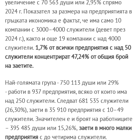
увеличение с 70 563 души или 2,95% спрямо
2024 г. Показател за размера на предприятията в
гръцката икономика е фактът, че има само 10
компании с 3000–4000 служители (девет през
2024 г.), както и още 19 компании с над 4000
служители.
1,7% от всички предприятия с над 50
служители концентрират 47,24% от общия брой
на заетите.
Най-голямата група - 750 113 души или 29%
- работи в 937 предприятия, всяко от които има
над 250 служители. Следват 681 535 служители
(26,30%), заети в 35 910 предприятия с 10–49
служители. Значителен е и броят на работниците
– 395 485 души или 15,26%,
заети в много малки
предприятия
с до четирима служители.