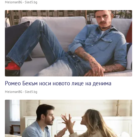
MelomanBG - Sled5.bg
Ромео Бекъм носи новото лице на денима
MelomanBG - Sled5.bg