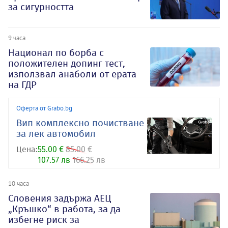
за сигурността
9 часа
Национал по борба с
положителен допинг тест,
използвал анаболи от ерата
на ГДР
Оферта от Grabo.bg
Вип комплексно почистване
за лек автомобил
Цена:
55.00 €
85.00 €
107.57 лв
166.25 лв
10 часа
Словения задържа АЕЦ
„Кръшко“ в работа, за да
избегне риск за