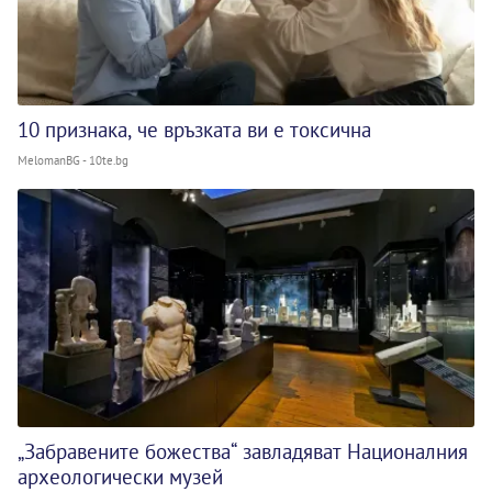
10 признака, че връзката ви е токсична
MelomanBG - 10te.bg
„Забравените божества“ завладяват Националния
археологически музей