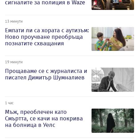
сигналите за полиция в Waze
13 минути
Емпати ли са хората с аутизъм:
Ново проучване преобръща
познатите схващания
19 минути
Прощаваме се с журналиста и
писател Димитър Шумналиев
1 час
Мъж, преоблечен като
Смъртта, се качи на покрива
на болница в Уелс