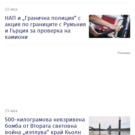
13 часа
НАП и „Гранична полиция“ с
акция по границите с Румъния
и Гърция за проверка на
камиони
13 часа
500-килограмова невзривена
бомба от Втората световна
война „изплува“ край Кьолн