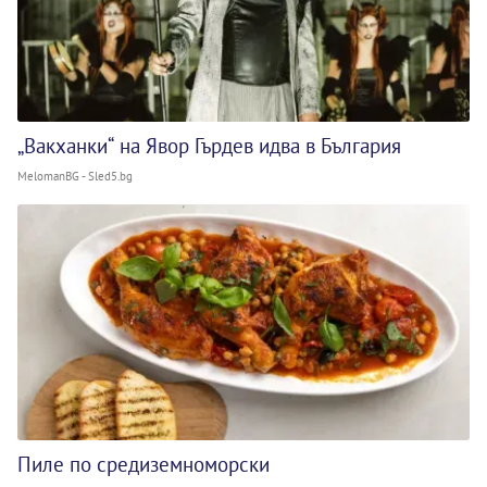
„Вакханки“ на Явор Гърдев идва в България
MelomanBG - Sled5.bg
Пиле по средиземноморски