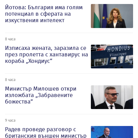
Йотова: България има голям
потенциал в сферата на
изкуствения интелект
8 часа
Изписаха жената, заразила се
през пролетта с хантавирус на
кораба „Хондиус“
8 часа
Министър Милошев откри
изложбата „Забравените
божества“
9 часа
Радев проведе разговор с
британския външен министър