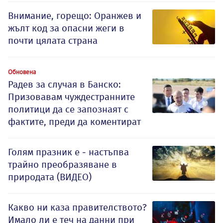
Внимание, горещо: Оранжев и
жълт код за опасни жеги в
почти цялата страна
Обновена
Радев за случая в Банско:
Призовавам чуждестранните
политици да се запознаят с
фактите, преди да коментират
Голям празник е - настъпва
трайно преобразяване в
природата (ВИДЕО)
Какво ни каза правителството?
Имало ли е теч на данни при