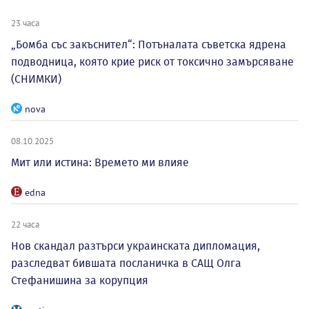
23 часа
„Бомба със закъснител“: Потъналата съветска ядрена
подводница, която крие риск от токсично замърсяване
(СНИМКИ)
nova
08.10.2025
Мит или истина: Времето ми влияе
edna
22 часа
Нов скандал разтърси украинската дипломация,
разследват бившата посланичка в САЩ Олга
Стефанишина за корупция