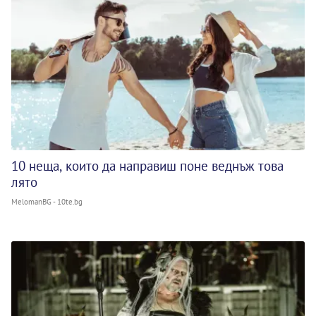
10 неща, които да направиш поне веднъж това
лято
MelomanBG - 10te.bg