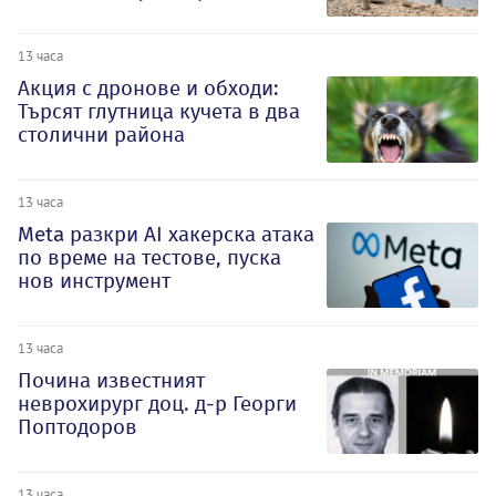
13 часа
Акция с дронове и обходи:
Търсят глутница кучета в два
столични района
13 часа
Meta разкри AI хакерска атака
по време на тестове, пуска
нов инструмент
13 часа
Почина известният
неврохирург доц. д-р Георги
Поптодоров
13 часа