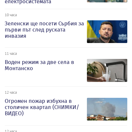
електросистемата
10 часа
Зеленски ще посети Сърбия за
първи път след руската
инвазия
11 часа
Воден режим за две села в
Монтанско
12 часа
Огромен пожар избухна в
столичен квартал (СНИМКИ/
ВИДЕО)
12 часа