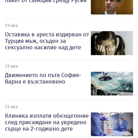
пакет от санкции срещу Русия
13 часа
Оставиха в ареста издирван от
Турция мъж, осъден за
сексуално насилие над дете
13 часа
Движението по пътя София-
Варна е възстановено
13 часа
Клиника изплати обезщетение
след присаждане на увредено
сърце на 2-годишно дете