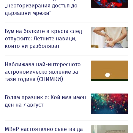
„неоторизирания достъп до
държавни мрежи“
Бум на болките в кръста след
отпуските: Летните навици,
които ни разболяват
Наближава най-интересното
астрономическо явление за
тази година (СНИМКИ)
Голям празник е: Кой има имен
ден на 7 август
МВнР настоятелно съветва да