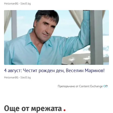
MelomanBG - Sled5.bg
4 август: Честит рожден ден, Веселин Маринов!
MelomanBG - Sled5.bg
Препоръчано от Content Exchange
Още от мрежата