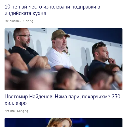
10-те най-често използвани подправки в
индийската кухня
MelomanBG - 10te.bg
Цветомир Найденов: Няма пари, похарчихме 230
хил. евро
NetInfo - Gong.bg