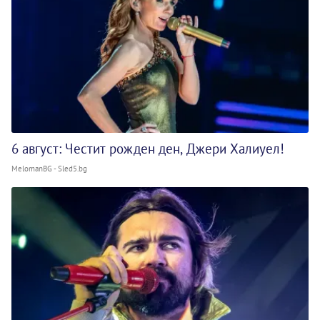
6 август: Честит рожден ден, Джери Халиуел!
MelomanBG - Sled5.bg