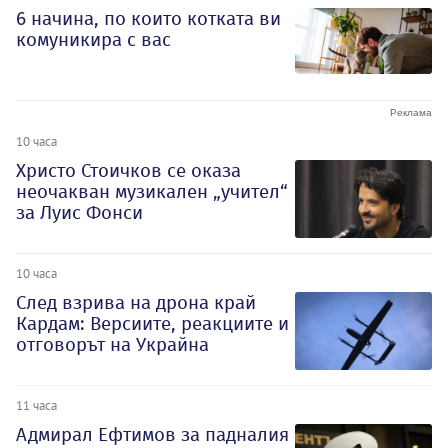
6 начина, по които котката ви
комуникира с вас
10 часа
Христо Стоичков се оказа
неочакван музикален „учител“
за Луис Фонси
10 часа
След взрива на дрона край
Кардам: Версиите, реакциите и
отговорът на Украйна
11 часа
Адмирал Ефтимов за падналия