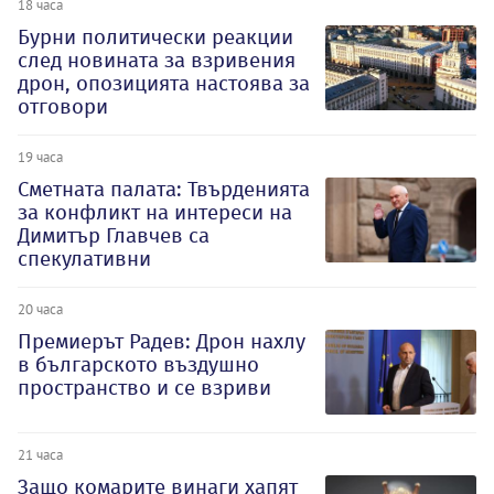
18 часа
Бурни политически реакции
след новината за взривения
дрон, опозицията настоява за
отговори
19 часа
Сметната палата: Твърденията
за конфликт на интереси на
Димитър Главчев са
спекулативни
20 часа
Премиерът Радев: Дрон нахлу
в българското въздушно
пространство и се взриви
21 часа
Защо комарите винаги хапят