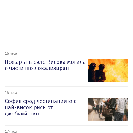
16 часа
Пожарът в село Висока могила
е частично локализиран
16 часа
София сред дестинациите с
най-висок риск от
джебчийство
17 часа