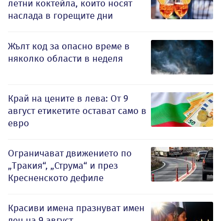
летни коктейла, които носят
наслада в горещите дни
Жълт код за опасно време в
няколко области в неделя
Край на цените в лева: От 9
август етикетите остават само в
евро
Ограничават движението по
„Тракия“, „Струма“ и през
Кресненското дефиле
Красиви имена празнуват имен
ден на 9 август