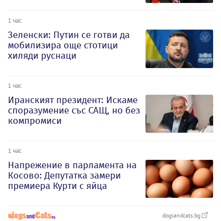
1 час
Зеленски: Путин се готви да
мобилизира още стотици
хиляди руснаци
1 час
Иранският президент: Искаме
споразумение със САЩ, но без
компромиси
1 час
Напрежение в парламента на
Косово: Депутатка замери
премиера Курти с яйца
dogsandcats.bg