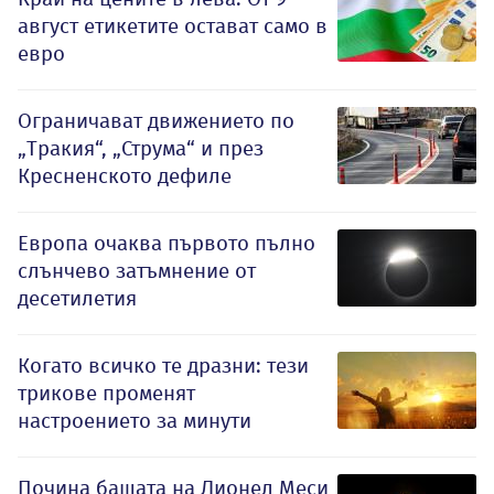
август етикетите остават само в
евро
Ограничават движението по
„Тракия“, „Струма“ и през
Кресненското дефиле
Европа очаква първото пълно
слънчево затъмнение от
десетилетия
Когато всичко те дразни: тези
трикове променят
настроението за минути
Почина бащата на Лионел Меси