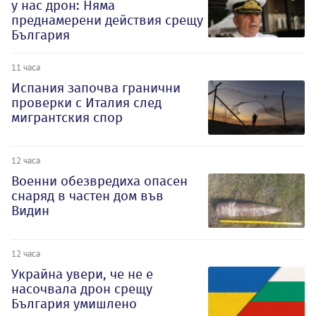
у нас дрон: Няма
преднамерени действия срещу
България
11 часа
Испания започва гранични
проверки с Италия след
мигрантския спор
12 часа
Военни обезвредиха опасен
снаряд в частен дом във
Видин
12 часа
Украйна увери, че не е
насочвала дрон срещу
България умишлено