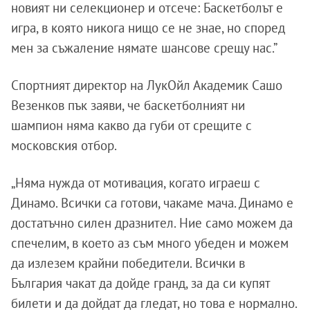
новият ни селекционер и отсече: Баскетболът е
игра, в която никога нищо се не знае, но според
мен за съжаление нямате шансове срещу нас.”
Спортният директор на ЛукОйл Академик Сашо
Везенков пък заяви, че баскетболният ни
шампион няма какво да губи от срещите с
московския отбор.
„Няма нужда от мотивация, когато играеш с
Динамо. Всички са готови, чакаме мача. Динамо е
достатъчно силен дразнител. Ние само можем да
спечелим, в което аз съм много убеден и можем
да излезем крайни победители. Всички в
България чакат да дойде гранд, за да си купят
билети и да дойдат да гледат, но това е нормално.