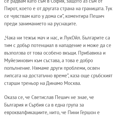
се радвам като съм в София, защото аз съм от
Пирот, което е от другата страна на границата. Тук
се чувствам като у дома си”, коментира Пешич
преди заниманието на руснаците.
„Чака ни тежък мач и нас, и ЛукОйл. Българите са
тим с добър потенциал в нападение и може да се
възползва от това особено вкъщи. Прибавиха и
Муйезинович към състава, а това е добро
попълнение. Нямаме други проблеми, освен
липсата на достатъчно време”, каза още сръбският
старши треньор на Динамо Москва.
Оказа се, че Светислав Пешич не знае, че
България и Сърбия са в една група за
евроквалфикациите, нито, че Пини Гершон е