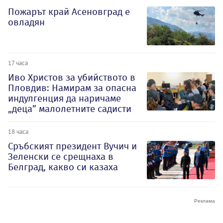
Пожарът край Асеновград е
овладян
17 часа
Иво Христов за убийството в
Пловдив: Намирам за опасна
индулгенция да наричаме
„деца” малолетните садисти
18 часа
Сръбският президент Вучич и
Зеленски се срещнаха в
Белград, какво си казаха