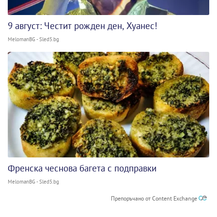
9 август: Честит рожден ден, Хуанес!
MelomanBG - Sled5.bg
Френска чеснова багета с подправки
MelomanBG - Sled5.bg
Препоръчано от Content Exchange