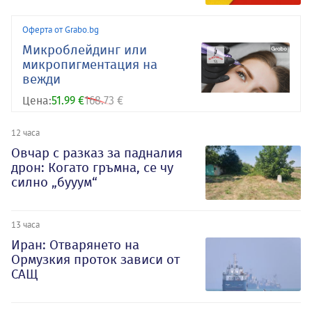
Оферта от Grabo.bg
Микроблейдинг или
микропигментация на
вежди
Цена:
51.99 €
168.73 €
12 часа
Овчар с разказ за падналия
дрон: Когато гръмна, се чу
силно „бууум“
13 часа
Иран: Отварянето на
Ормузкия проток зависи от
САЩ