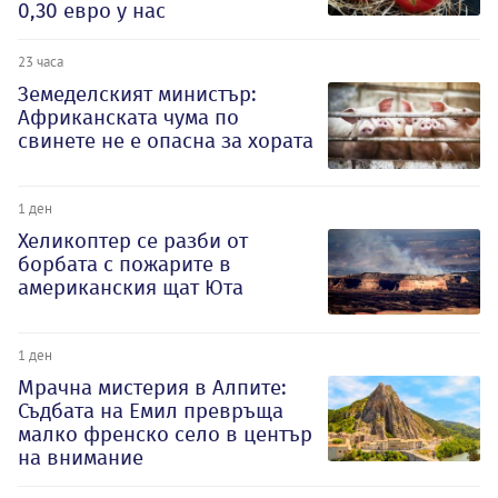
0,30 евро у нас
23 часа
Земеделският министър:
Африканската чума по
свинете не е опасна за хората
1 ден
Хеликоптер се разби от
борбата с пожарите в
американския щат Юта
1 ден
Мрачна мистерия в Алпите:
Съдбата на Емил превръща
малко френско село в център
на внимание