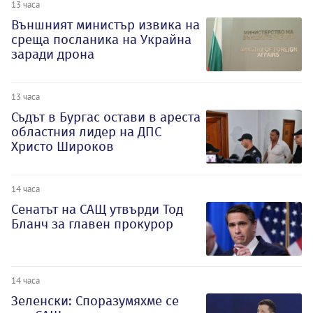
13 часа
Външният министър извика на
среща посланика на Украйна
заради дрона
13 часа
Съдът в Бургас остави в ареста
областния лидер на ДПС
Христо Широков
14 часа
Сенатът на САЩ утвърди Тод
Бланч за главен прокурор
14 часа
Зеленски: Споразумяхме се