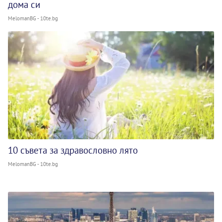
дома си
MelomanBG - 10te.bg
10 съвета за здравословно лято
MelomanBG - 10te.bg