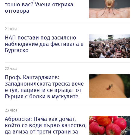
точно вас? Учени откриха
отговора
21 часа
НАП постави под засилено
наблюдение два фестивала в
Бургаско
22 часа
Проф. Кантарджиев:
Западнонилската треска вече
е тук, пациенти се връщат от
Гърция с болки в мускулите
23 часа
Абровски: Няма как домат,
който се води първо качество,
да влиза от трети страни за