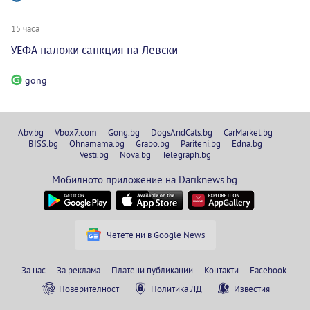
15 часа
УЕФА наложи санкция на Левски
gong
Abv.bg
Vbox7.com
Gong.bg
DogsAndCats.bg
CarMarket.bg
BISS.bg
Ohnamama.bg
Grabo.bg
Pariteni.bg
Edna.bg
Vesti.bg
Nova.bg
Telegraph.bg
Мобилното приложение на Dariknews.bg
Четете ни в Google News
За нас
За реклама
Платени публикации
Контакти
Facebook
Поверителност
Политика ЛД
Известия