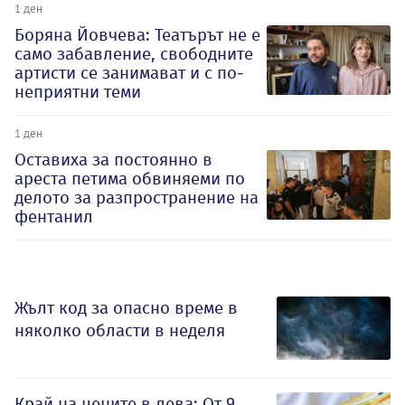
1 ден
Боряна Йовчева: Театърът не е
само забавление, свободните
артисти се занимават и с по-
неприятни теми
1 ден
Оставиха за постоянно в
ареста петима обвиняеми по
делото за разпространение на
фентанил
Жълт код за опасно време в
няколко области в неделя
Край на цените в лева: От 9