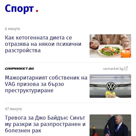
Спорт
6 минути
Как кетогенната диета се
отразява на някои психични
разстройства
carmarket.bg
Мажоритарният собственик на
VAG призова за бързо
преструктуриране
47 минути
Тревога за Джо Байдън: Синът
му разкри за разпространен и
болезнен рак