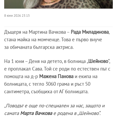
8 юни 2026 23:15
Дъщеря на Мартина Вачкова –
Рада Миладинова
,
стана майка на момченце. Това е първо внуче
за обичаната българска актриса.
На 1 юни – Деня на детето, в болница „
Шейново
“,
е проплакал Сава. Той се роди по естествен път с
помощта на д-р
Мажена Панова
и екипа на
болницата, с тегло 3060 грама и ръст 50
сантиметра, съобщиха от АГ болницата.
„Поводът е още по-специален за нас, защото и
самата
Марта Вачкова
е родена в „Шейново“.