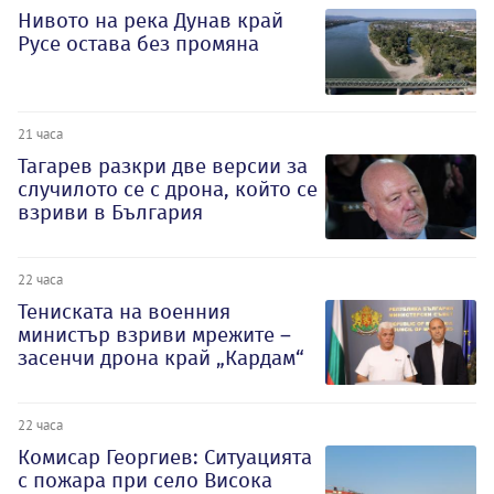
Нивото на река Дунав край
Русе остава без промяна
21 часа
Тагарев разкри две версии за
случилото се с дрона, който се
взриви в България
22 часа
Тениската на военния
министър взриви мрежите –
засенчи дрона край „Кардам“
22 часа
Комисар Георгиев: Ситуацията
с пожара при село Висока