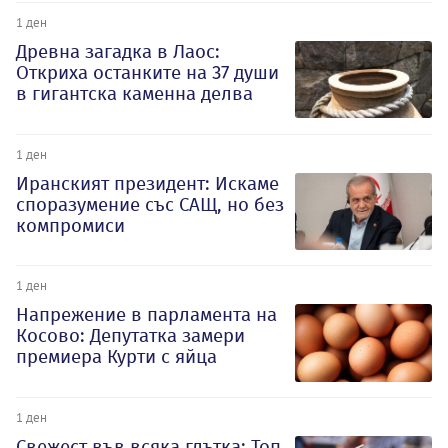
1 ден
Древна загадка в Лаос:
Откриха останките на 37 души
в гигантска каменна делва
1 ден
Иранският президент: Искаме
споразумение със САЩ, но без
компромиси
1 ден
Напрежение в парламента на
Косово: Депутатка замери
премиера Курти с яйца
1 ден
Свежест във всяка глътка: Топ