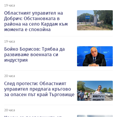
19 часа
Oбластният управител на
Добрич: Обстановката в
района на село Кардам към
момента е спокойна
19 часа
Бойко Борисов: Трябва да
развиваме военната си
индустрия
20 часа
След протести: Областният
управител предлага кръгово
за опасен път край Търговище
20 часа