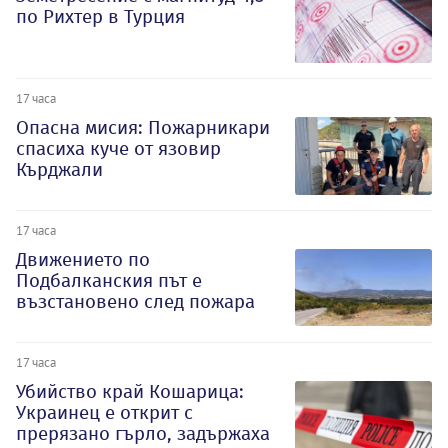
по Рихтер в Турция
17 часа
Опасна мисия: Пожарникари
спасиха куче от язовир
Кърджали
17 часа
Движението по
Подбалканския път е
възстановено след пожара
17 часа
Убийство край Кошарица:
Украинец е открит с
прерязано гърло, задържаха