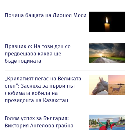
Почина бащата на Лионел Меси
Празник е: На този ден се
предвещава каква ще
бъде годината
„Крилатият пегас на Великата
степ“: Заснеха за първи път
любимата кобила на
президента на Казахстан
Голям успех за България:
Виктория Ангелова грабна