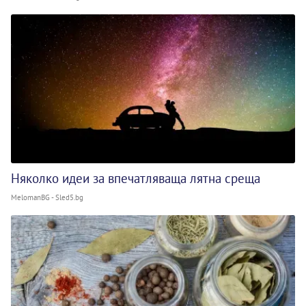
Няколко идеи за впечатляваща лятна среща
MelomanBG - Sled5.bg