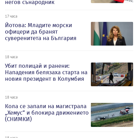
негов сънародник
17 часа
Йотова: Младите морски
офицери да бранят
суверенитета на България
18 часа
Убит полицай и ранени:
Нападения белязаха старта на
новия президент в Колумбия
18 часа
Кола се запали на магистрала
„Хемус“ и блокира движението
(СНИМКИ)
18 часа