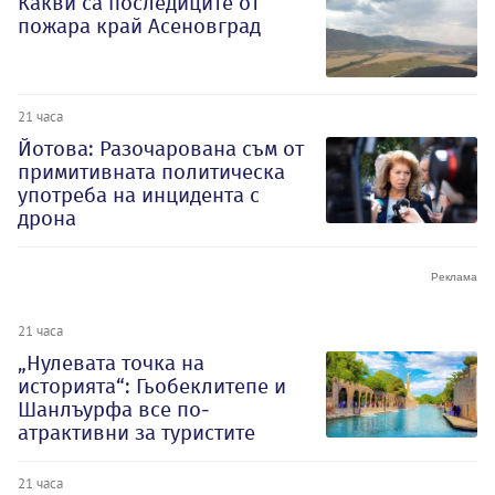
Какви са последиците от
пожара край Асеновград
21 часа
Йотова: Разочарована съм от
примитивната политическа
употреба на инцидента с
дрона
21 часа
„Нулевата точка на
историята“: Гьобеклитепе и
Шанлъурфа все по-
атрактивни за туристите
21 часа