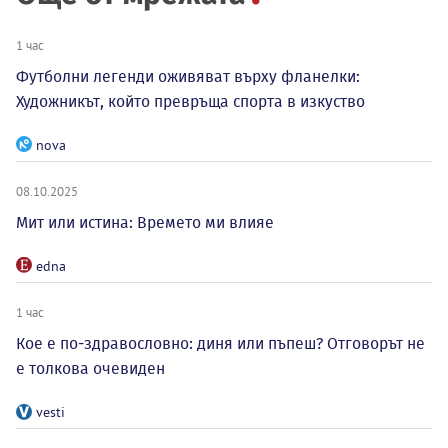
1 час
Футболни легенди оживяват върху фланелки:
Художникът, който превръща спорта в изкуство
nova
08.10.2025
Мит или истина: Времето ми влияе
edna
1 час
Кое е по-здравословно: диня или пъпеш? Отговорът не
е толкова очевиден
vesti