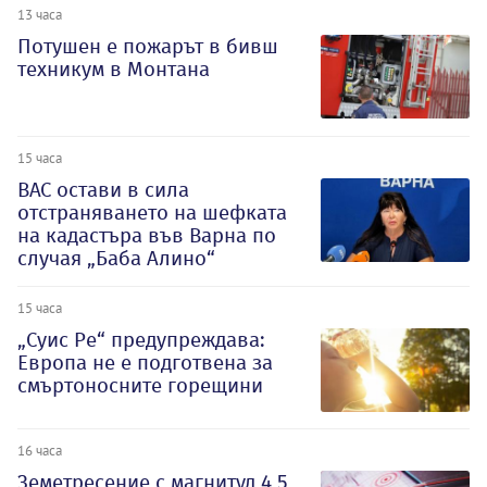
13 часа
Потушен е пожарът в бивш
техникум в Монтана
15 часа
ВАС остави в сила
отстраняването на шефката
на кадастъра във Варна по
случая „Баба Алино“
15 часа
„Суис Ре“ предупреждава:
Европа не е подготвена за
смъртоносните горещини
16 часа
Земетресение с магнитуд 4,5