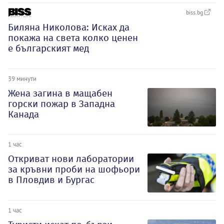
biss.bg
Биляна Николова: Исках да
покажа на света колко ценен
е българският мед
39 минути
Жена загина в мащабен
горски пожар в Западна
Канада
1 час
Откриват нови лаборатории
за кръвни проби на шофьори
в Пловдив и Бургас
1 час