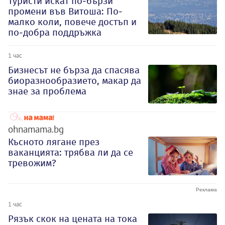
Туристи искат по-бързи
промени във Витоша: По-
малко коли, повече достъп и
по-добра поддръжка
1 час
Бизнесът не бърза да спасява
биоразнообразието, макар да
знае за проблема
ohnamama.bg
Късното лягане през
ваканцията: трябва ли да се
тревожим?
1 час
Рязък скок на цената на тока