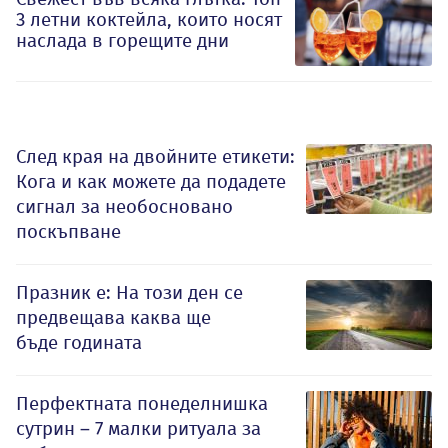
3 летни коктейла, които носят
наслада в горещите дни
След края на двойните етикети:
Кога и как можете да подадете
сигнал за необосновано
поскъпване
Празник е: На този ден се
предвещава каква ще
бъде годината
Перфектната понеделнишка
сутрин – 7 малки ритуала за