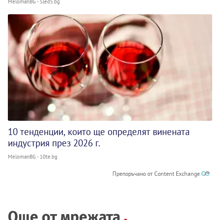
MelomanBG - Sled5.bg
10 тенденции, които ще определят винената
индустрия през 2026 г.
MelomanBG - 10te.bg
Препоръчано от Content Exchange
Още от мрежата