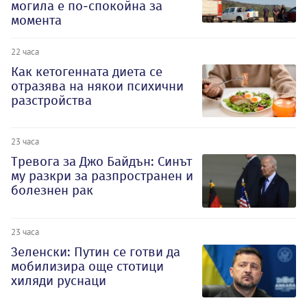
могила е по-спокойна за
момента
22 часа
Как кетогенната диета се
отразява на някои психични
разстройства
23 часа
Тревога за Джо Байдън: Синът
му разкри за разпространен и
болезнен рак
23 часа
Зеленски: Путин се готви да
мобилизира още стотици
хиляди руснаци