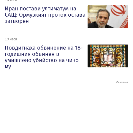
Иран постави ултиматум на
САЩ: Ормузкият проток остава
затворен
19 часа
Повдигнаха обвинение на 18-
годишния обвинен в
умишлено убийство на чичо
му