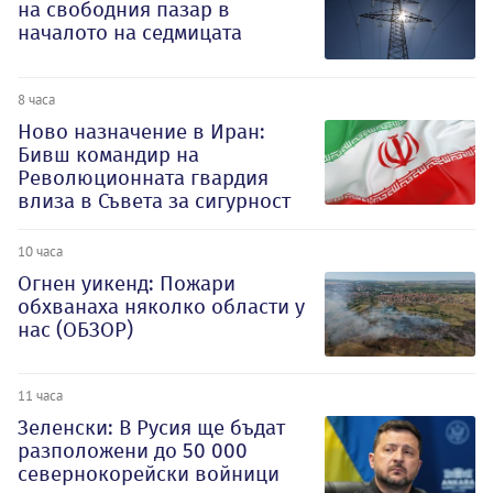
на свободния пазар в
началото на седмицата
8 часа
Ново назначение в Иран:
Бивш командир на
Революционната гвардия
влиза в Съвета за сигурност
10 часа
Огнен уикенд: Пожари
обхванаха няколко области у
нас (ОБЗОР)
11 часа
Зеленски: В Русия ще бъдат
разположени до 50 000
севернокорейски войници