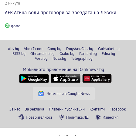
2 минути
АЕК Атина води преговори за звездата на Левски
gong
Abv.bg
Vbox7.com
Gong.bg
DogsAndCats.bg
CarMarket.bg
BISS.bg
Ohnamama.bg
Grabo.bg
Pariteni.bg
Edna.bg
Vesti.bg
Nova.bg
Telegraph.bg
Мобилното приложение на Dariknews.bg
Четете ни в Google News
За нас
За реклама
Платени публикации
Контакти
Facebook
Поверителност
Политика ЛД
Известия