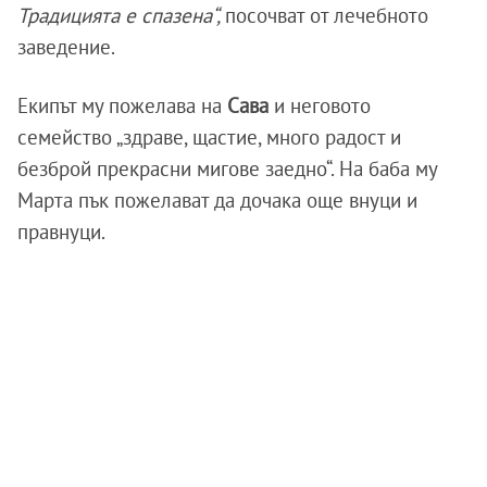
Традицията е спазена“,
посочват от лечебното
заведение.
Екипът му пожелава на
Сава
и неговото
семейство „здраве, щастие, много радост и
безброй прекрасни мигове заедно“. На баба му
Марта пък пожелават да дочака още внуци и
правнуци.