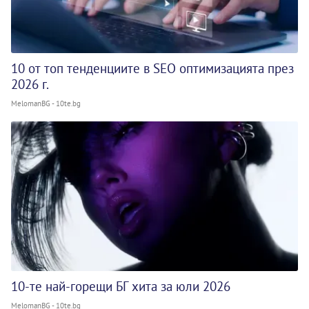
10 от топ тенденциите в SEO оптимизацията през
2026 г.
MelomanBG - 10te.bg
10-те най-горещи БГ хита за юли 2026
MelomanBG - 10te.bg