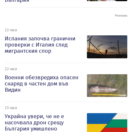
22 часа
Испания започва гранични
проверки с Италия след
мигрантския спор
22 часа
Военни обезвредиха опасен
снаряд в частен дом във
Видин
23 часа
Украйна увери, че не е
насочвала дрон срещу
България умишлено