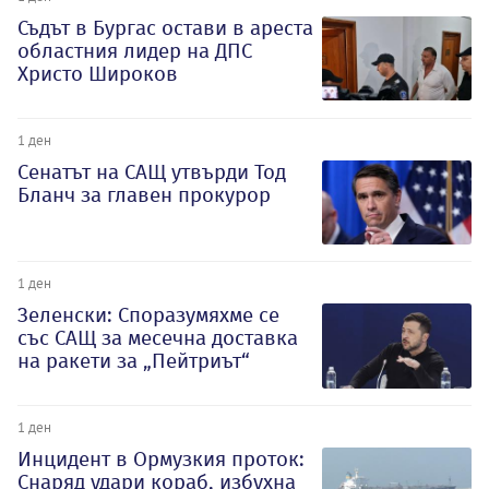
Съдът в Бургас остави в ареста
областния лидер на ДПС
Христо Широков
1 ден
Сенатът на САЩ утвърди Тод
Бланч за главен прокурор
1 ден
Зеленски: Споразумяхме се
със САЩ за месечна доставка
на ракети за „Пейтриът“
1 ден
Инцидент в Ормузкия проток:
Снаряд удари кораб, избухна