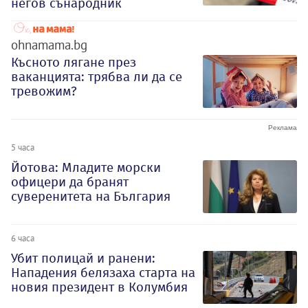
негов сънародник
ohnamama.bg
Късното лягане през
ваканцията: трябва ли да се
тревожим?
5 часа
Йотова: Младите морски
офицери да бранят
суверенитета на България
6 часа
Убит полицай и ранени:
Нападения белязаха старта на
новия президент в Колумбия