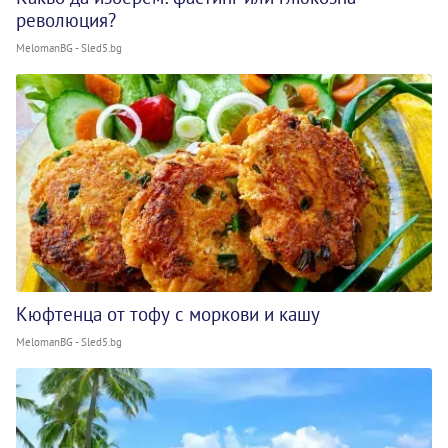
революция?
MelomanBG - Sled5.bg
Кюфтенца от тофу с моркови и кашу
MelomanBG - Sled5.bg