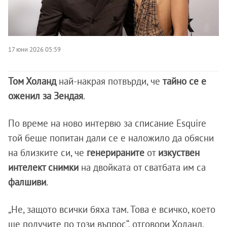
17 юни 2026 05:59
Том Холанд
най-накрая потвърди, че
тайно се е
оженил за Зендая
.
По време на ново интервю за списание Esquire
той беше попитан дали се е наложило да обясни
на близките си, че
генерираните
от
изкуствен
интелект снимки
на двойката от сватбата им са
фалшиви
.
„Не, защото всички бяха там. Това е всичко, което
ще получите по този въпрос“, отговори Холанд.