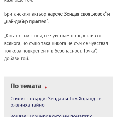
Британският актьор
нарече Зендая своя „човек“ и
„най-добър приятел“.
„Когато съм с нея, се чувствам по-щастлив от
всякога, но също така никога не съм се чувствал
толкова подкрепен и в безопасност. Точка“,
добави той.
По темата
Стилист твърди: Зендая и Том Холанд се
ожениха тайно
Зендая: Тренировките ми помагат с