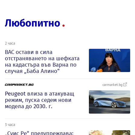
Любопитно
2 часа
ВАС остави в сила
отстраняването на шефката
на кадастъра във Варна по
случая „Баба Алино“
carmarket.bg
Peugeot влиза в атакуващ
режим, пуска седем нови
модела до 2030. г.
3 часа
„Суис Ре“ предупреждава: