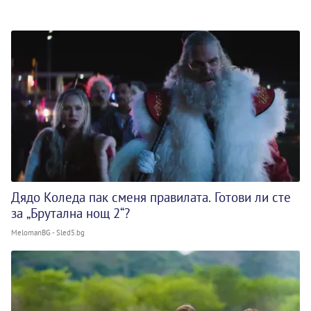
Дядо Коледа пак сменя правилата. Готови ли сте
за „Брутална нощ 2“?
MelomanBG - Sled5.bg