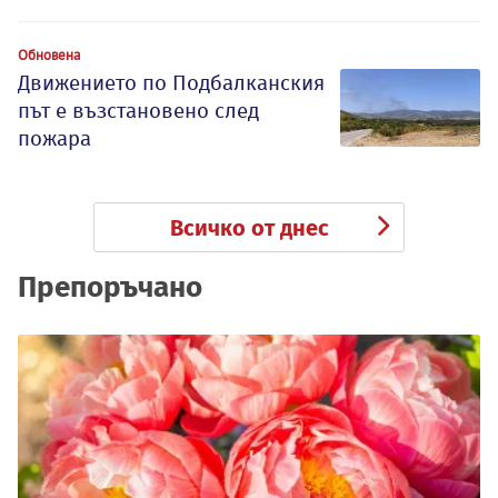
Обновена
Движението по Подбалканския
път е възстановено след
пожара
Всичко от днес
Препоръчано