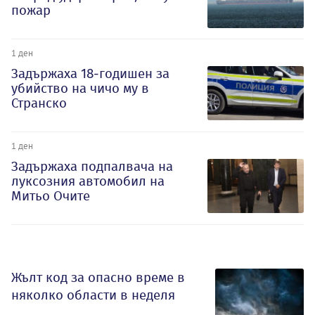
пожар
1 ден
Задържаха 18-годишен за
убийство на чичо му в
Странско
1 ден
Задържаха подпалвача на
луксозния автомобил на
Митьо Очите
Жълт код за опасно време в
няколко области в неделя