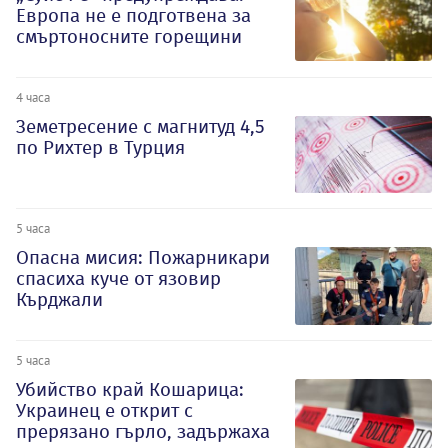
Европа не е подготвена за
смъртоносните горещини
4 часа
Земетресение с магнитуд 4,5
по Рихтер в Турция
5 часа
Опасна мисия: Пожарникари
спасиха куче от язовир
Кърджали
5 часа
Убийство край Кошарица:
Украинец е открит с
прерязано гърло, задържаха