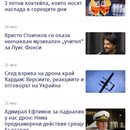
3 летни коктейла, които носят
наслада в горещите дни
20 часа
Христо Стоичков се оказа
неочакван музикален „учител“
за Луис Фонси
21 часа
След взрива на дрона край
Кардам: Версиите, реакциите и
отговорът на Украйна
21 часа
Адмирал Ефтимов за падналия
у нас дрон: Няма
преднамерени действия срещу
България