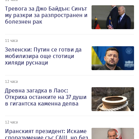
Тревога за Джо Байдън: Синът
му разкри за разпространен и
болезнен рак
11 часа
Зеленски: Путин се готви да
мобилизира още стотици
хиляди руснаци
12 часа
Древна загадка в Лаос:
Откриха останките на 37 души
в гигантска каменна делва
12 часа
Иранският президент: Искаме
споразумение със САЩ, но без