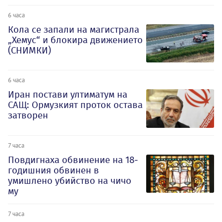
6 часа
Кола се запали на магистрала
„Хемус“ и блокира движението
(СНИМКИ)
6 часа
Иран постави ултиматум на
САЩ: Ормузкият проток остава
затворен
7 часа
Повдигнаха обвинение на 18-
годишния обвинен в
умишлено убийство на чичо
му
7 часа