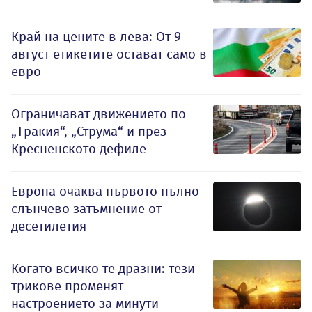
Край на цените в лева: От 9
август етикетите остават само в
евро
Ограничават движението по
„Тракия“, „Струма“ и през
Кресненското дефиле
Европа очаква първото пълно
слънчево затъмнение от
десетилетия
Когато всичко те дразни: тези
трикове променят
настроението за минути