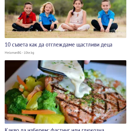
10 съвета как да отглеждаме щастливи деца
MelomanBG - 10te.bg
Какво да изберем: фастинг или глюкозна