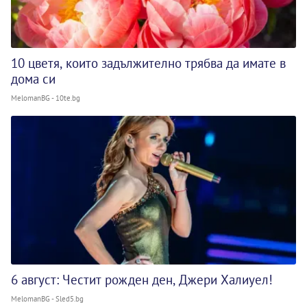
10 цветя, които задължително трябва да имате в
дома си
MelomanBG - 10te.bg
6 август: Честит рожден ден, Джери Халиуел!
MelomanBG - Sled5.bg