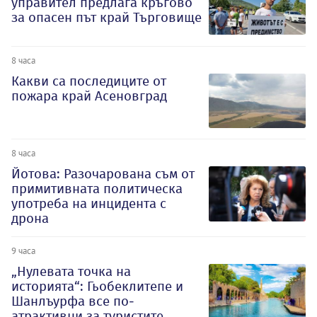
управител предлага кръгово
за опасен път край Търговище
8 часа
Какви са последиците от
пожара край Асеновград
8 часа
Йотова: Разочарована съм от
примитивната политическа
употреба на инцидента с
дрона
9 часа
„Нулевата точка на
историята“: Гьобеклитепе и
Шанлъурфа все по-
атрактивни за туристите