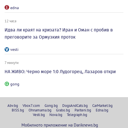
edna
12 часа
Идва ли краят на кризата? Иран и Оман с пробив в
преговорите за Ормузкия проток
vesti
7 минути
НА ЖИВО: Черно море 1:0 Лудогорец, Лазаров откри
gong
Abv.bg
Vbox7.com
Gong.bg
DogsAndCats.bg
CarMarket.bg
BISS.bg
Ohnamama.bg
Grabo.bg
Pariteni.bg
Edna.bg
Vesti.bg
Nova.bg
Telegraph.bg
Мобилното приложение на Dariknews.bg