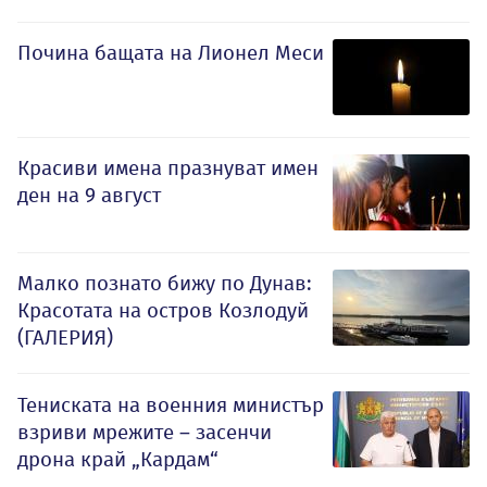
Почина бащата на Лионел Меси
Красиви имена празнуват имен
ден на 9 август
Малко познато бижу по Дунав:
Красотата на остров Козлодуй
(ГАЛЕРИЯ)
Тениската на военния министър
взриви мрежите – засенчи
дрона край „Кардам“