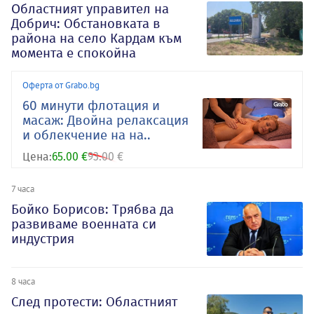
Oбластният управител на
Добрич: Обстановката в
района на село Кардам към
момента е спокойна
Оферта от Grabo.bg
60 минути флотация и
масаж: Двойна релаксация
и облекчение на на..
Цена:
65.00 €
93.00 €
7 часа
Бойко Борисов: Трябва да
развиваме военната си
индустрия
8 часа
След протести: Областният