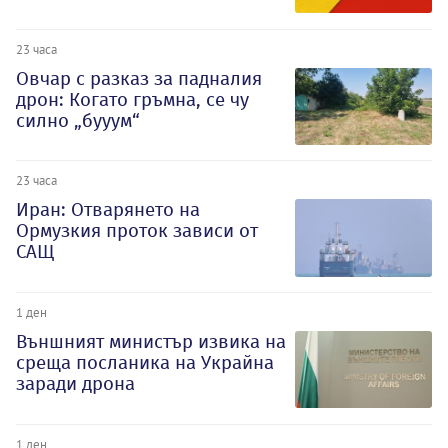
23 часа
Овчар с разказ за падналия
дрон: Когато гръмна, се чу
силно „бууум“
23 часа
Иран: Отварянето на
Ормузкия проток зависи от
САЩ
1 ден
Външният министър извика на
среща посланика на Украйна
заради дрона
1 ден