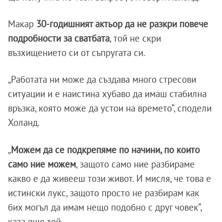
Макар
30-годишният актьор да не разкри повече
подробности за сватбата
, той не скри
възхищението си от съпругата си.
„Работата ни може да създава много стресови
ситуации и е наистина хубаво да имаш стабилна
връзка, която може да устои на времето“, сподели
Холанд.
„
Можем да се подкрепяме по начини, по които
само ние можем
, защото само ние разбираме
какво е да живееш този живот. И мисля, че това е
истински лукс, защото просто не разбирам как
бих могъл да имам нещо подобно с друг човек“,
каза още той.