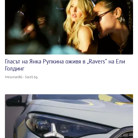
Гласът на Янка Рупкина оживя в „Ravers“ на Ели
Голдинг
MelomanBG - Sled5.bg