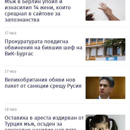
Мъж в Берлин упоил и
изнасилил 14 жени, които
срещнал в сайтове за
запознанства
17 часа
Прокуратурата повдигна
обвинения на бившия шеф на
ВиК-Бургас
17 часа
Великобритания обяви нов
пакет от санкции срещу Русия
18 часа
Оставиха в ареста издирван от
Турция мъж, осъден за
сексуално насилие над дете