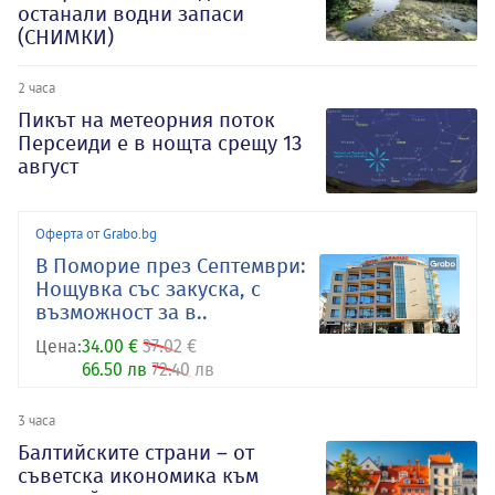
останали водни запаси
(СНИМКИ)
2 часа
Пикът на метеорния поток
Персеиди е в нощта срещу 13
август
Оферта от Grabo.bg
В Поморие през Септември:
Нощувка със закуска, с
възможност за в..
Цена:
34.00 €
37.02 €
66.50 лв
72.40 лв
3 часа
Балтийските страни – от
съветска икономика към