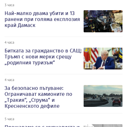
3 часа
Най-малко двама убити и 13
ранени при голяма експлозия
край Дамаск
4 часа
Битката за гражданство в САЩ:
Тръмп с нови мерки срещу
„родилния туризъм“
4 часа
За безопасно пътуване:
Ограничават камионите по
„Тракия“, „Струма“ и
Кресненското дефиле
5 часа