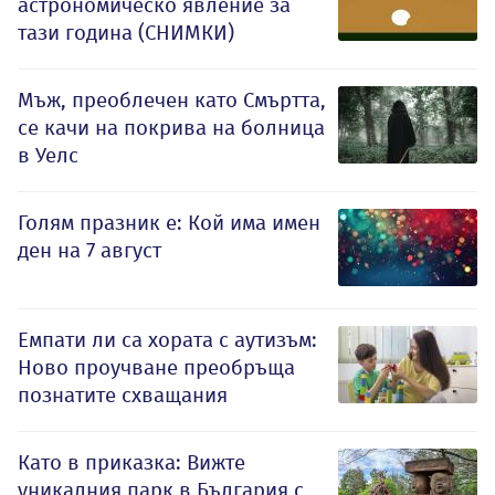
астрономическо явление за
тази година (СНИМКИ)
Мъж, преоблечен като Смъртта,
се качи на покрива на болница
в Уелс
Голям празник е: Кой има имен
ден на 7 август
Емпати ли са хората с аутизъм:
Ново проучване преобръща
познатите схващания
Като в приказка: Вижте
уникалния парк в България с