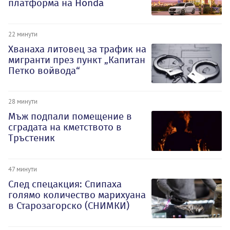
платформа на Honda
22 минути
Хванаха литовец за трафик на
мигранти през пункт „Капитан
Петко войвода“
28 минути
Мъж подпали помещение в
сградата на кметството в
Тръстеник
47 минути
След спецакция: Спипаха
голямо количество марихуана
в Старозагорско (СНИМКИ)