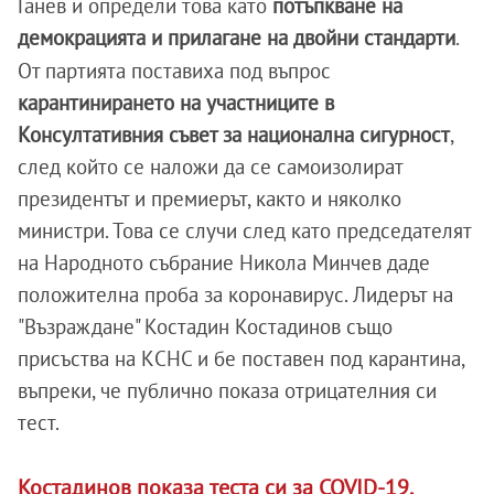
Ганев и определи това като
потъпкване на
демокрацията и прилагане на двойни стандарти
.
От партията поставиха под въпрос
карантинирането на участниците в
Консултативния съвет за национална сигурност
,
след който се наложи да се самоизолират
президентът и премиерът, както и няколко
министри. Това се случи след като председателят
на Народното събрание Никола Минчев даде
положителна проба за коронавирус. Лидерът на
"Възраждане" Костадин Костадинов също
присъства на КСНС и бе поставен под карантина,
въпреки, че публично показа отрицателния си
тест.
Костадинов показа теста си за COVID-19,