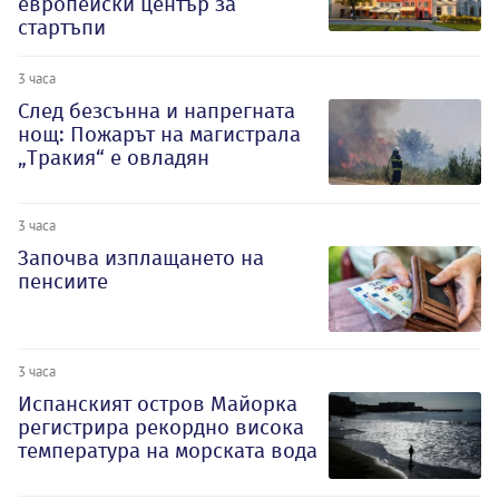
европейски център за
стартъпи
3 часа
След безсънна и напрегната
нощ: Пожарът на магистрала
„Тракия“ е овладян
3 часа
Започва изплащането на
пенсиите
3 часа
Испанският остров Майорка
регистрира рекордно висока
температура на морската вода