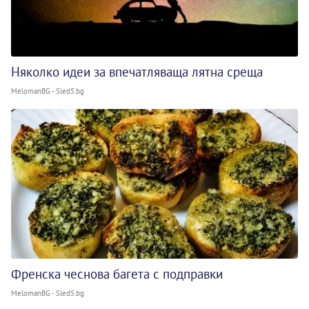
Няколко идеи за впечатляваща лятна среща
MelomanBG - Sled5.bg
Френска чеснова багета с подправки
MelomanBG - Sled5.bg