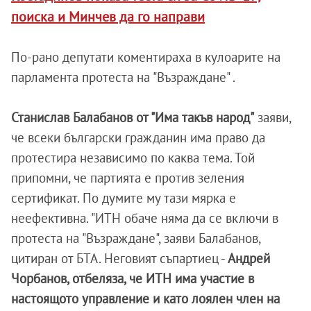
поиска и Минчев да го направи
По-рано депутати коментираха в кулоарите на
парламента протеста на "Възраждане" .
Станислав Балабанов от "Има такъв народ"
заяви,
че всеки български гражданин има право да
протестира независимо по каква тема. Той
припомни, че партията е против зеления
сертификат. По думите му тази мярка е
неефективна. "ИТН обаче няма да се включи в
протеста на "Възраждане", заяви Балабанов,
цитиран от БТА. Неговият съпартиец -
Андрей
Чорбанов, отбеляза, че ИТН има участие в
настоящото управление и като лоялен член на