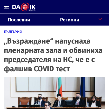
Последни
Региони
БЪЛГАРИЯ
„Възраждане“ напуснаха
пленарната зала и обвиниха
председателя на НС, че е с
фалшив COVID тест