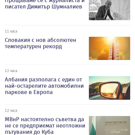
Прощаваме се с журналиста и
писател Димитър Шумналиев
11 часа
Словакия с нов абсолютен
температурен рекорд
12 часа
Албания разполага с един от
най-остарелите автомобилни
паркове в Европа
12 часа
МВнР настоятелно съветва да
не се предприемат неотложни
пътувания до Куба