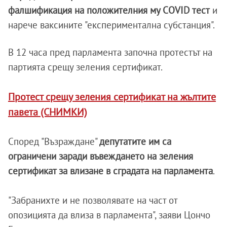
фалшификация на положителния му COVID тест
и
нарече ваксините "експериментална субстанция".
В 12 часа пред парламента започна протестът на
партията срещу зеления сертификат.
Протест срещу зеления сертификат на жълтите
павета (СНИМКИ)
Според "Възраждане"
депутатите им са
ограничени заради въвеждането на зеления
сертификат за влизане в сградата на парламента
.
"Забранихте и не позволявате на част от
опозицията да влиза в парламента", заяви Цончо