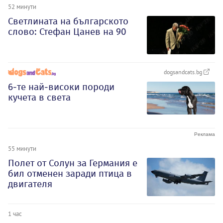
52 минути
Светлината на българското
слово: Стефан Цанев на 90
dogsandcats.bg
6-те най-високи породи
кучета в света
55 минути
Полет от Солун за Германия е
бил отменен заради птица в
двигателя
1 час