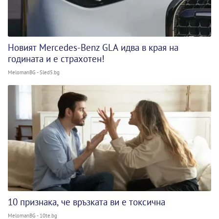
Новият Mercedes-Benz GLA идва в края на
годината и е страхотен!
MelomanBG - Sled5.bg
10 признака, че връзката ви е токсична
MelomanBG - 10te.bg