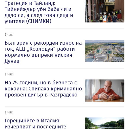
Трагедия в Тайланд:
Тийнейждър уби баба си и
дядо си, а след това деца и
учители (СНИМКИ)
1 час
България с рекорден износ на
ток, АЕЦ „Козлодуй“ работи
нормално въпреки ниския
Дунав
1 час
На 75 години, но в бизнеса с
кокаина: Спипаха криминално
проявен дилър в Разградско
1 час
Горещините в Италия
изчерпват и последните