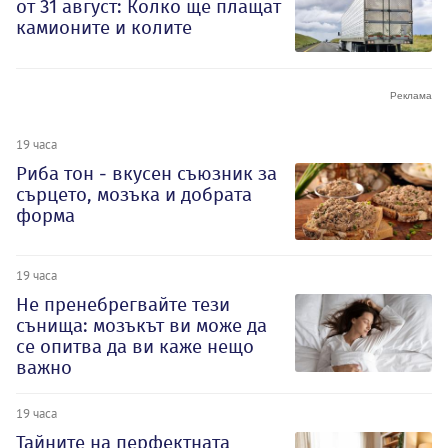
от 31 август: Колко ще плащат
камионите и колите
19 часа
Риба тон - вкусен съюзник за
сърцето, мозъка и добрата
форма
19 часа
Не пренебрегвайте тези
сънища: мозъкът ви може да
се опитва да ви каже нещо
важно
19 часа
Тайните на перфектната