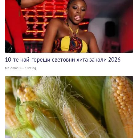
10-те най-горещи световни хита за юли 2026
MelomanBG - 10te.bg