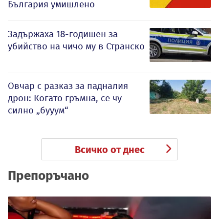
България умишлено
Задържаха 18-годишен за
убийство на чичо му в Странско
Овчар с разказ за падналия
дрон: Когато гръмна, се чу
силно „бууум“
Всичко от днес
Препоръчано