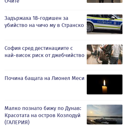
Очите
Задържаха 18-годишен за
убийство на чичо му в Странско
София сред дестинациите с
най-висок риск от джебчийство
Почина бащата на Лионел Меси
Малко познато бижу по Дунав:
Красотата на остров Козлодуй
(ГАЛЕРИЯ)