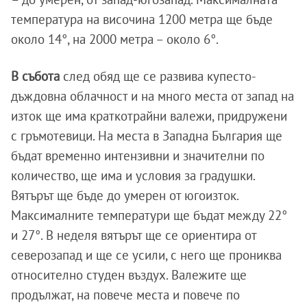
температура на височина 1200 метра ще бъде
около 14°, на 2000 метра – около 6°.
В събота
след обяд ще се развива купесто-
дъждовна облачност и на много места от запад на
изток ще има краткотрайни валежи, придружени
с гръмотевици. На места в Западна България ще
бъдат временно интензивни и значителни по
количество, ще има и условия за градушки.
Вятърът ще бъде до умерен от югоизток.
Максималните температури ще бъдат между 22°
и 27°. В неделя вятърът ще се ориентира от
северозапад и ще се усили, с него ще прониква
относително студен въздух. Валежите ще
продължат, на повече места и повече по