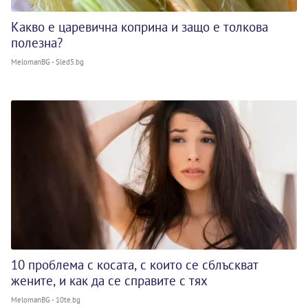
Какво е царевична коприна и защо е толкова
полезна?
MelomanBG - Sled5.bg
10 проблема с косата, с които се сблъскват
жените, и как да се справите с тях
MelomanBG - 10te.bg