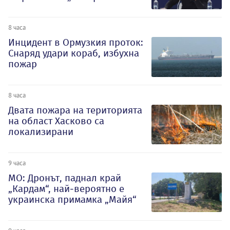
8 часа
Инцидент в Ормузкия проток:
Снаряд удари кораб, избухна
пожар
8 часа
Двата пожара на територията
на област Хасково са
локализирани
9 часа
МО: Дронът, паднал край
„Кардам“, най-вероятно е
украинска примамка „Майя“