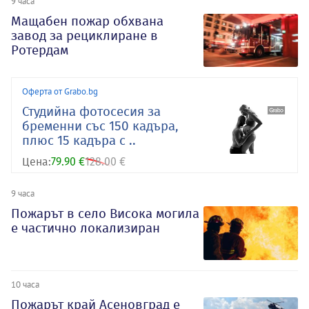
9 часа
Мащабен пожар обхвана
завод за рециклиране в
Ротердам
Оферта от Grabo.bg
Студийна фотосесия за
бременни със 150 кадъра,
плюс 15 кадъра с ..
Цена:
79.90 €
128.00 €
9 часа
Пожарът в село Висока могила
е частично локализиран
10 часа
Пожарът край Асеновград е