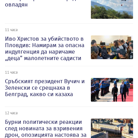
овладян
11 часа
Иво Христов за убийството в
Пловдив: Намирам за опасна
индулгенция да наричаме
„деца” малолетните садисти
11 часа
Сръбският президент Вучич и
Зеленски се срещнаха в
Белград, какво си казаха
12 часа
Бурни политически реакции
след новината за взривения
дрон, опозицията настоява за