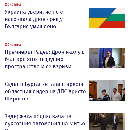
Обновена
Украйна увери, че не е
насочвала дрон срещу
България умишлено
Обновена
Премиерът Радев: Дрон нахлу в
българското въздушно
пространство и се взриви
Съдът в Бургас остави в ареста
областния лидер на ДПС Христо
Широков
Задържаха подпалвача на
луксозния автомобил на Митьо