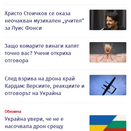
Христо Стоичков се оказа
неочакван музикален „учител“
за Луис Фонси
Защо комарите винаги хапят
точно вас? Учени откриха
отговора
След взрива на дрона край
Кардам: Версиите, реакциите и
отговорът на Украйна
Обновена
Украйна увери, че не е
насочвала дрон срещу