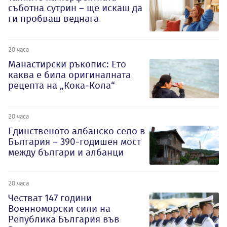
съботна сутрин – ще искаш да
ги пробваш веднага
20 часа
Манастирски ръкопис: Ето
каква е била оригиналната
рецепта на „Кока-Кола“
20 часа
Единственото албанско село в
България – 390-годишен мост
между българи и албанци
20 часа
Честват 147 години
Военноморски сили на
Република България във