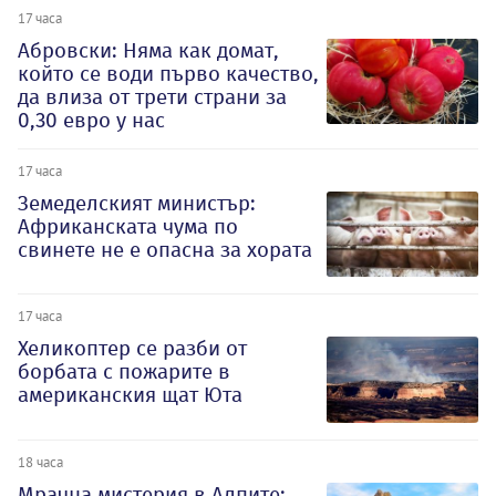
17 часа
Абровски: Няма как домат,
който се води първо качество,
да влиза от трети страни за
0,30 евро у нас
17 часа
Земеделският министър:
Африканската чума по
свинете не е опасна за хората
17 часа
Хеликоптер се разби от
борбата с пожарите в
американския щат Юта
18 часа
Мрачна мистерия в Алпите: