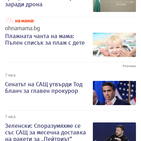
заради дрона
ohnamama.bg
Плажната чанта на мама:
Пълен списък за плаж с дете
7 часа
Сенатът на САЩ утвърди Тод
Бланч за главен прокурор
7 часа
Зеленски: Споразумяхме се
със САЩ за месечна доставка
на ракети за „Пейтриът“