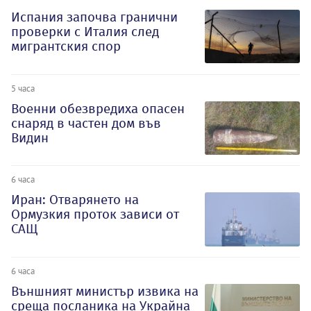
Испания започва гранични
проверки с Италия след
мигрантския спор
5 часа
Военни обезвредиха опасен
снаряд в частен дом във
Видин
6 часа
Иран: Отварянето на
Ормузкия проток зависи от
САЩ
6 часа
Външният министър извика на
среща посланика на Украйна