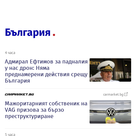
България
4 часа
Адмирал Ефтимов за падналия
у нас дрон: Няма
преднамерени действия срещу
България
carmarket.bg
Мажоритарният собственик на
VAG призова за бързо
преструктуриране
5 часа