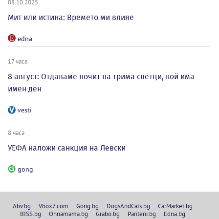
08.10.2025
Мит или истина: Времето ми влияе
edna
17 часа
8 август: Отдаваме почит на трима светци, кой има
имен ден
vesti
8 часа
УЕФА наложи санкция на Левски
gong
Abv.bg
Vbox7.com
Gong.bg
DogsAndCats.bg
CarMarket.bg
BISS.bg
Ohnamama.bg
Grabo.bg
Pariteni.bg
Edna.bg