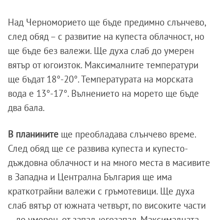
Над Черноморието ще бъде предимно слънчево,
след обяд – с развитие на купеста облачност, но
ще бъде без валежи. Ще духа слаб до умерен
вятър от югоизток. Максималните температури
ще бъдат 18°-20°. Температурата на морската
вода е 13°-17°. Вълнението на морето ще бъде
два бала.
В планините
ще преобладава слънчево време.
След обяд ще се развива купеста и купесто-
дъждовна облачност и на много места в масивите
в Западна и Централна България ще има
краткотрайни валежи с гръмотевици. Ще духа
слаб вятър от южната четвърт, по високите части
– до умерен, от запад-югозапад. Максималната