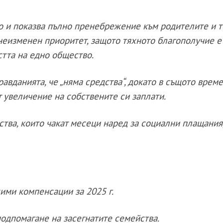
но и показва пълно пренебрежение към родителите и 
 неизменен приоритет, защото тяхното благополучие 
стта на едно общество.
равданията, че „няма средства“, докато в същото врем
 увеличение на собствените си заплати.
тва, които чакат месеци наред за социални плащания,
ими компенсации за 2025 г.
подпомагане на засегнатите семейства.