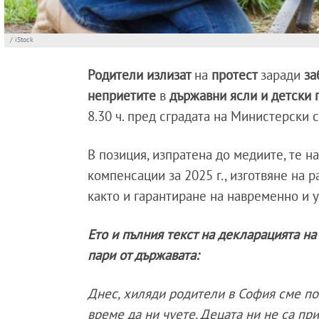
/ iStock
Родители излизат
на
протест
заради
за
неприетите
в
държавни ясли и детски 
8.30 ч. пред сградата на Министерски 
В позиция, изпратена до медиите, те н
компенсации за 2025 г., изготвяне на 
както и гарантиране на навременно и 
Ето и пълния текст на декларацията н
пари от държавата:
Днес, хиляди родители в София сме по
време да ни чуете. Децата ни не са пр