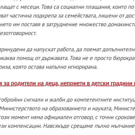
плащат с месеци. Това са социални плащания, които по
яват частична подкрепа за семействата, лишени от дос
янето им поставя в затруднение множество домакинст
езотговорност.
принудени да напускат работа, да поемат допълнител
никаква помощ от държавата. Това не е просто бюрокр
риза, която остава напълно игнорирана.
за родители на деца, неприети в детски градини 
обройни сигнали и жалби до компетентните институц
Министерството на образованието и науката, Минист
 този момент няма официален отговор, с точни сроков
ези компенсации. Навсякъде срещаме пълно мълчание