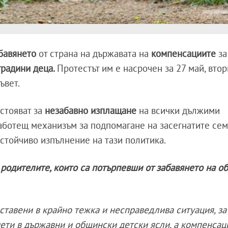
бавянето
от страна на държавата на
компенсациите
за
градини деца.
Протестът им е насрочен за 27 май, втор
съвет.
астояват за
незабавно изплащане
на всички дължими
работещ механизъм за подпомагане на засегнатите сем
устойчиво изпълнение на тази политика.
а родителите, които са потърпевши от забавянето на 
ставени в крайно тежка и несправедлива ситуация, за
иети в държавни и общински детски ясли, а компенсац