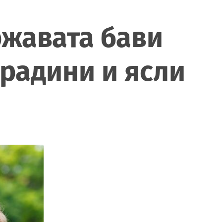
ржавата бави
градини и ясли