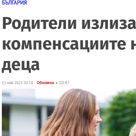
БЪЛГАРИЯ
Родители излиза
компенсациите н
деца
в 10:47
21 май 2025 10:18
Обновена