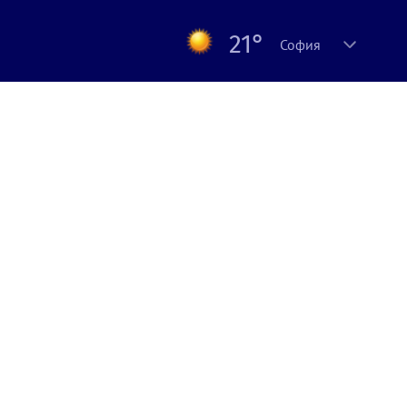
21°
София