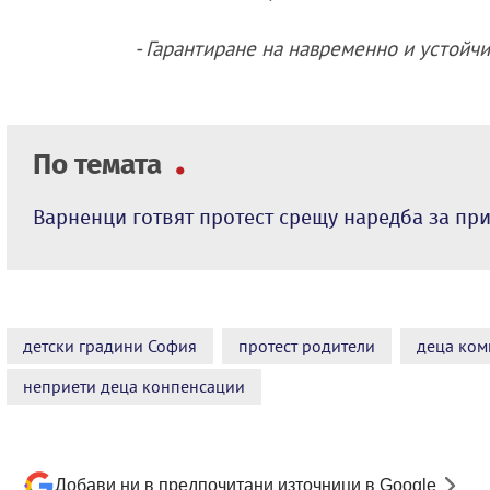
- Гарантиране на навременно и устойчи
По темата
Варненци готвят протест срещу наредба за при
детски градини София
протест родители
деца ком
неприети деца конпенсации
Добави ни в предпочитани източници в Google