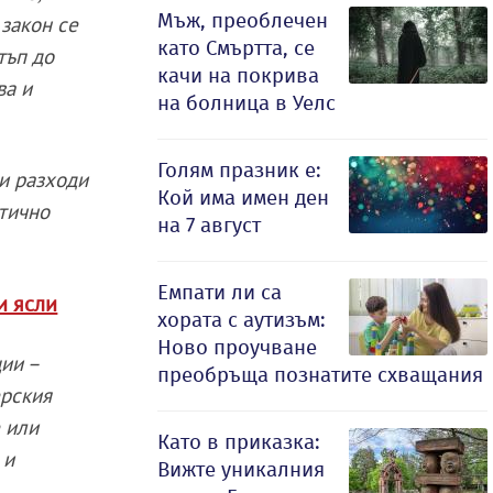
Мъж, преоблечен
 закон се
като Смъртта, се
тъп до
качи на покрива
ва и
на болница в Уелс
Голям празник е:
ни разходи
Кой има имен ден
атично
на 7 август
Емпати ли са
и ясли
хората с аутизъм:
Ново проучване
ии –
преобръща познатите схващания
ерския
е или
Като в приказка:
 и
Вижте уникалния