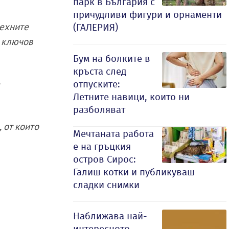
парк в България с
причудливи фигури и орнаменти
техните
(ГАЛЕРИЯ)
е ключов
Бум на болките в
кръста след
е
отпуските:
Летните навици, които ни
разболяват
 от които
Мечтаната работа
е на гръцкия
остров Сирос:
Галиш котки и публикуваш
сладки снимки
Наближава най-
интересното