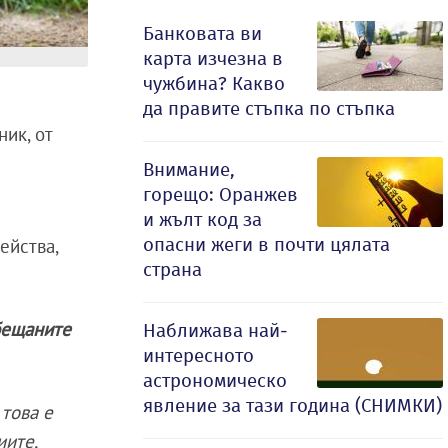
Банковата ви
карта изчезна в
чужбина? Какво
да правите стъпка по стъпка
ник, от
Внимание,
горещо: Оранжев
и жълт код за
опасни жеги в почти цялата
ейства,
страна
обещаните
Наближава най-
интересното
астрономическо
явление за тази година (СНИМКИ)
 това е
иите,