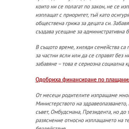
които ни се полагат по закон, не се из
изплащат с приоритет, тъй като осигур
обществена грижа за децата си. Забав
създава усещане за административна б
В същото време, хиляди семейства са 
за частни ясли или да се справят без 
забавяне – това е сериозна социална к
Одобриха финансиране по плащания 
От месеци родителите изпращаме мног
Министерството на здравеопазването, 
съвет, Омбудсмана, Президента, но до
разяснение относно изплащането на т
бездействие.