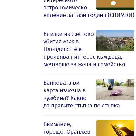
астрономическо
явление за тази година (СНИМКИ)
Близки на жестоко
убития мъж в
Пловдив: Не е
проявявал интерес към деца,
мечтаеше за жена и семейство
Банковата ви
карта изчезна в
чужбина? Какво
да правите стъпка по стъпка
Внимание,
горещо: Оранжев