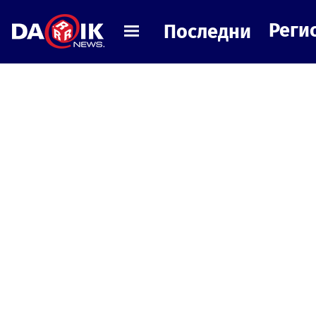
Реги
Последни