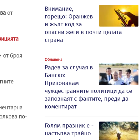
Внимание,
ва
от
горещо: Оранжев
и жълт код за
опасни жеги в почти цялата
зицията
страна
 от броя
Обновена
Радев за случая в
Банско:
етните
Призовавам
чуждестранните политици да се
запознаят с фактите, преди да
коментират
аментарна
олкова по-
Голям празник е -
настъпва трайно