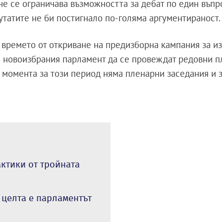
че се ограничава възможността за дебат по един въпр
утатите не би постигнало по-голяма аргументираност.
 времето от откриване на предизборна кампания за и
а новоизбрания парламент да се провеждат редовни 
В момента за този период няма пленарни заседания и 
ктики от тройната
 целта е парламентът