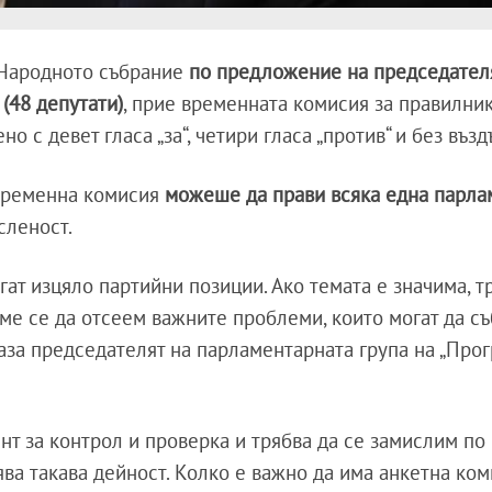
 Народното събрание
по предложение на председател
(48 депутати)
, прие временната комисия за правилни
 с девет гласа „за“, четири гласа „против“ и без възд
 временна комисия
можеше да прави всяка една парла
сленост.
гат изцяло партийни позиции. Ако темата е значима, т
ме се да отсеем важните проблеми, които могат да съ
каза председателят на парламентарната група на „Про
нт за контрол и проверка
и трябва да се замислим по
а такава дейност. Колко е важно да има анкетна ком