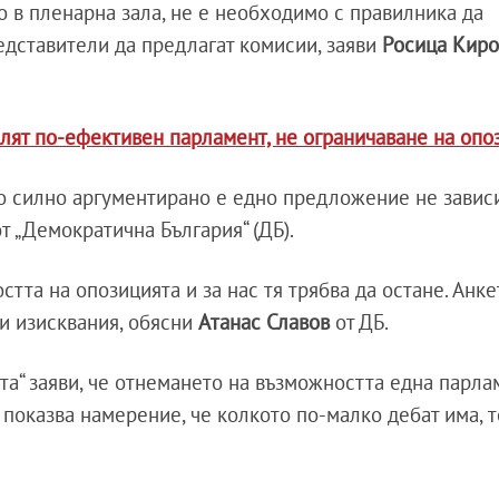
 в пленарна зала, не е необходимо с правилника да
едставители да предлагат комисии, заяви
Росица Киро
лят по-ефективен парламент, не ограничаване на опо
о силно аргументирано е едно предложение не зависи
от „Демократична България“ (ДБ).
тта на опозицията и за нас тя трябва да остане. Анк
ни изисквания, обясни
Атанас Славов
от ДБ.
та“ заяви, че отнемането на възможността една парл
 показва намерение, че колкото по-малко дебат има, т