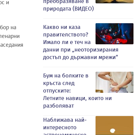
преобразяване в
ос и
природата (ВИДЕО)
збор на
Какво ни каза
правителството?
пленарни
Имало ли е теч на
заседания
данни при „неоторизирания
достъп до държавни мрежи“
Бум на болките в
кръста след
отпуските:
Летните навици, които ни
разболяват
Наближава най-
интересното
астрономическо