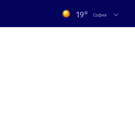
19°
София