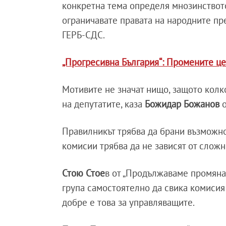
конкретна тема определя мнозинството
ограничавате правата на народните пр
ГЕРБ-СДС.
„Прогресивна България“: Промените це
Мотивите не значат нищо, защото колк
на депутатите, каза
Божидар Божанов
Правилникът трябва да брани възможнос
комисии трябва да не зависят от слож
Стою Стое
в от „Продължаваме промяна
група самостоятелно да свика комисия
добре е това за управляващите.