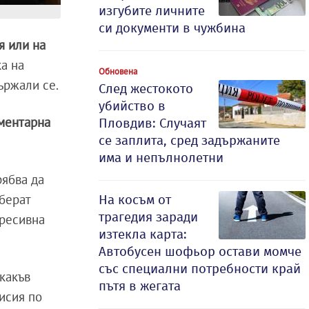
изгубите личните
си документи в чужбина
я или на
ка на
Обновена
ържали се.
След жестокото
убийство в
ментарна
Пловдив: Случаят
се заплита, сред задържаните
има и непълнолетни
рябва да
берат
На косъм от
трагедия заради
гресивна
изтекла карта:
Автобусен шофьор остави момче
със специални потребности край
 какъв
пътя в жегата
исия по