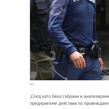
БТА
„След като бяха събрани и анализиран
предприехме действия по провеждане 