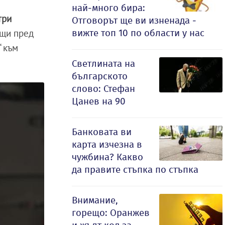
най-много бира:
три
Отговорът ще ви изненада -
вижте топ 10 по области у нас
бщи пред
“ към
Светлината на
българското
слово: Стефан
Цанев на 90
Банковата ви
карта изчезна в
чужбина? Какво
да правите стъпка по стъпка
Внимание,
горещо: Оранжев