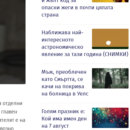
и жълт код за
опасни жеги в почти цялата
страна
Наближава най-
интересното
астрономическо
явление за тази година (СНИМКИ)
Мъж, преоблечен
като Смъртта, се
качи на покрива
на болница в Уелс
а отделни
Голям празник е:
 главен
Кой има имен ден
ителят е на
на 7 август
евозно