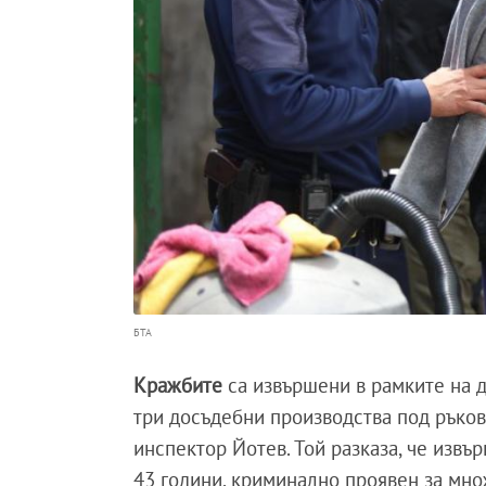
БТА
Кражбите
са извършени в рамките на д
три досъдебни производства под ръков
инспектор Йотев. Той разказа, че извъ
43 години, криминално проявен за мно