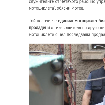
служителите от Четвърто районно упра
мотоциклета“, обясни Йотев.
Той посочи, че
единият мотоциклет би
продадени
от извършителя на друго л
мотоциклети с цел последваща продаж