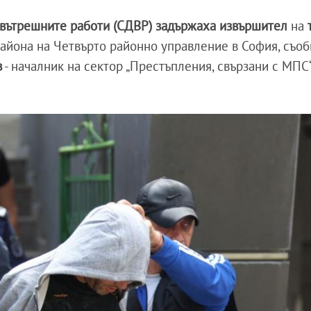
 вътрешните работи (СДВР) задържаха извършител
на
района на Четвърто районно управление в София, съо
в
- началник на сектор „Престъпления, свързани с МПС