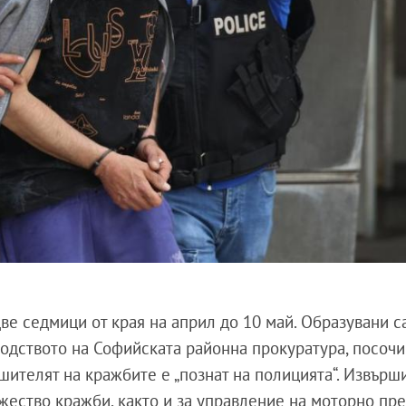
ве седмици от края на април до 10 май. Образувани с
одството на Софийската районна прокуратура, посочи
ршителят на кражбите е „познат на полицията“. Извърш
жество кражби, както и за управление на моторно пр