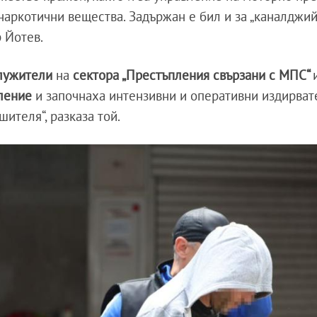
наркотични вещества. Задържан е бил и за „каналджийс
 Йотев.
лужители
на
сектора „Престъпления свързани с МПС“
ление
и започнаха интензивни и оперативни издирват
ителя“, разказа той.