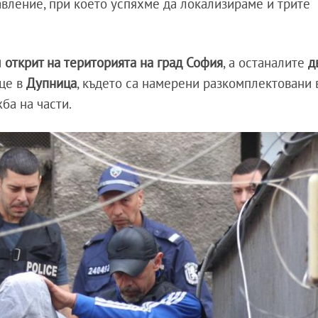
вление, при което успяхме да локализираме и трите
л
открит на територията на град София
, а останалите
д
ице в
Дупница
, където са намерени разкомплектовани 
ба на части.