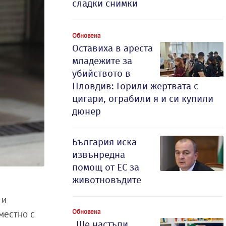
сладки снимки
Обновена
Оставиха в ареста
младежите за
убийството в
Пловдив: Горили жертвата с
цигари, ограбили я и си купили
дюнер
България иска
извънредна
помощ от ЕС за
животновъдите
 и
Обновена
местно с
„Ще настъпи