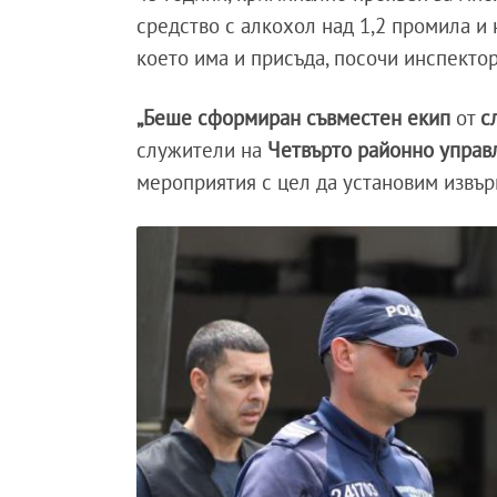
средство с алкохол над 1,2 промила и 
което има и присъда, посочи инспектор
„Беше сформиран съвместен екип
от
с
служители на
Четвърто районно управ
мероприятия с цел да установим извърш