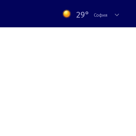
29°
София