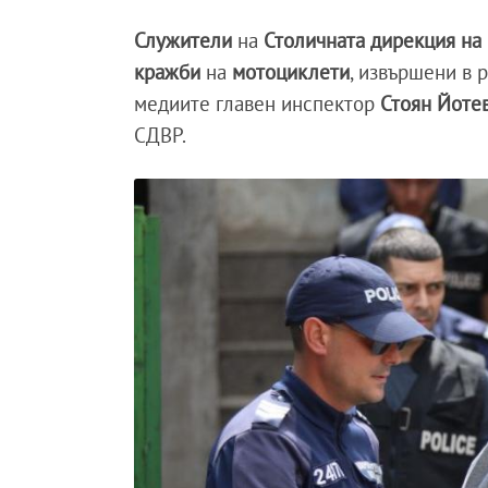
Служители
на
Столичната дирекция на
кражби
на
мотоциклети
, извършени в 
медиите главен инспектор
Стоян Йоте
СДВР.