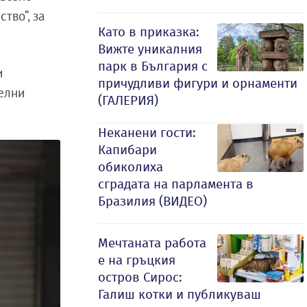
тво“, за
Като в приказка:
Вижте уникалния
парк в България с
и
причудливи фигури и орнаменти
елни
(ГАЛЕРИЯ)
Неканени гости:
Капибари
обиколиха
сградата на парламента в
Бразилия (ВИДЕО)
Мечтаната работа
е на гръцкия
остров Сирос:
Галиш котки и публикуваш