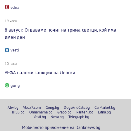
edna
19 часа
8 август: Отдаваме почит на трима светци, кой има
имен ден
vesti
10 часа
УЕФА наложи санкция на Левски
gong
Abv.bg
Vbox7.com
Gong.bg
DogsAndCats.bg
CarMarket.bg
BISS.bg
Ohnamama.bg
Grabo.bg
Pariteni.bg
Edna.bg
Vesti.bg
Nova.bg
Telegraph.bg
Мобилното приложение на Dariknews.bg