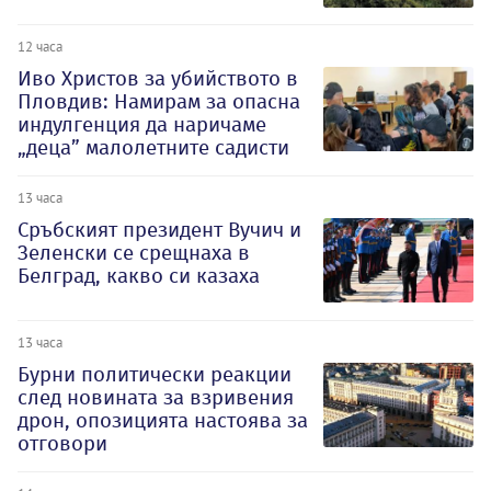
12 часа
Иво Христов за убийството в
Пловдив: Намирам за опасна
индулгенция да наричаме
„деца” малолетните садисти
13 часа
Сръбският президент Вучич и
Зеленски се срещнаха в
Белград, какво си казаха
13 часа
Бурни политически реакции
след новината за взривения
дрон, опозицията настоява за
отговори