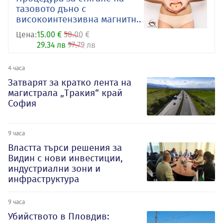
тазовото дъно с
високоинтензивна магнитн..
Цена:
15.00 €
50.00 €
29.34 лв
97.79 лв
4 часа
Затварят за кратко лента на
магистрала „Тракия“ край
София
9 часа
Властта търси решения за
Видин с нови инвестиции,
индустриални зони и
инфраструктура
9 часа
Убийството в Пловдив: