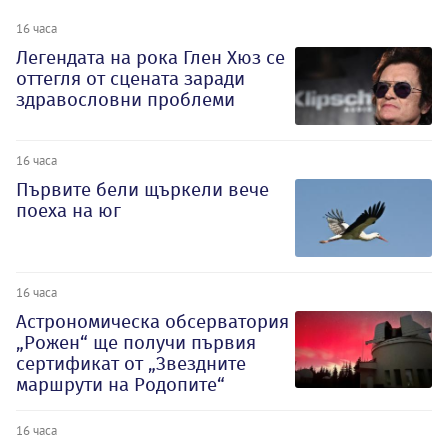
16 часа
Легендата на рока Глен Хюз се
оттегля от сцената заради
здравословни проблеми
16 часа
Първите бели щъркели вече
поеха на юг
16 часа
Астрономическа обсерватория
„Рожен“ ще получи първия
сертификат от „Звездните
маршрути на Родопите“
16 часа