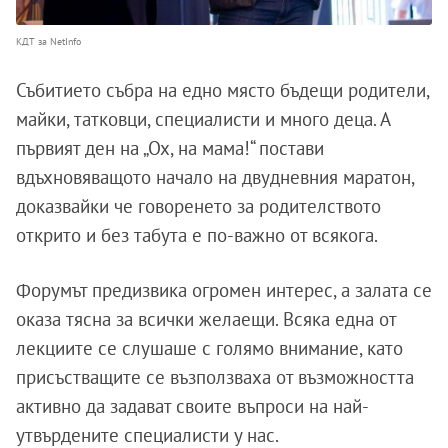
КДТ за NetInfo
Събитието събра на едно място бъдещи родители,
майки, татковци, специалисти и много деца. А
първият ден на „Ох, на мама!“ постави
вдъхновяващото начало на двудневния маратон,
доказвайки че говоренето за родителството
открито и без табута е по-важно от всякога.
Форумът предизвика огромен интерес, а залата се
оказа тясна за всички желаещи. Всяка една от
лекциите се слушаше с голямо внимание, като
присъстващите се възползваха от възможността
активно да задават своите въпроси на най-
утвърдените специалисти у нас.