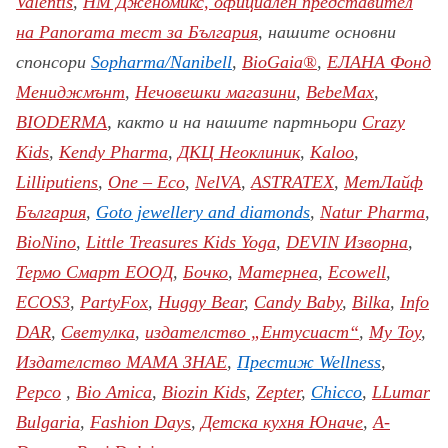
Valentis
,
НМ Дженомикс, официален представител
на Panorama тест за България
,
нашите основни
спонсори
Sopharma
/Nanibell
,
BioGaia®
,
ЕЛАНА Фонд
Мениджмънт
,
Нечовешки магазини
,
BebeMax
,
,
BIODERMA
както и на нашите партньори
Crazy
Kids
,
Кendy Pharma
,
ДКЦ Неоклиник
,
Kaloo
,
Lilliputiens
,
One – Eco
,
NelVA
,
ASTRATEX
,
МетЛайф
България
,
G
oto jewellery and diamonds
,
Natur Pharma
,
BioNino
,
Little Treasures Kids Yoga
,
DEVIN Изворна
,
Термо Смарт ЕООД
,
Бочко
,
Матернеа
,
Ecowell
,
ECOS3
,
PartyFox
,
Huggy Bear
,
Candy Baby
,
Bilka
,
Info
DAR
,
Светулка
,
издателство „Ентусиаст“
,
My Toy
,
Издателство МАМА ЗНАЕ
,
Престиж
Wellness
,
Pepco
,
Bio Amica
,
Biozin Kids
,
Zepter
,
Chic
c
o
,
LLumar
Bulgaria
,
Fashion Days
,
Детска кухня Юначе
,
A-