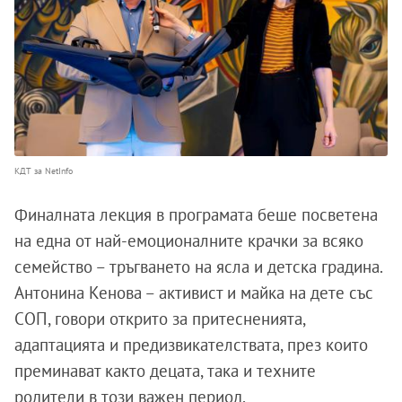
КДТ за NetInfo
Финалната лекция в програмата беше посветена
на една от най-емоционалните крачки за всяко
семейство – тръгването на ясла и детска градина.
Антонина Кенова – активист и майка на дете със
СОП, говори открито за притесненията,
адаптацията и предизвикателствата, през които
преминават както децата, така и техните
родители в този важен период.