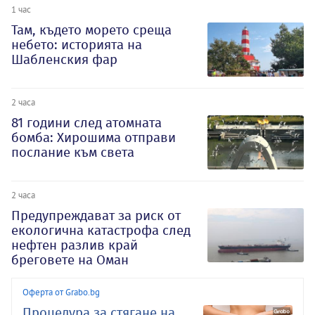
1 час
Там, където морето среща
небето: историята на
Шабленския фар
2 часа
81 години след атомната
бомба: Хирошима отправи
послание към света
2 часа
Предупреждават за риск от
екологична катастрофа след
нефтен разлив край
бреговете на Оман
Оферта от Grabo.bg
Процедура за стягане на