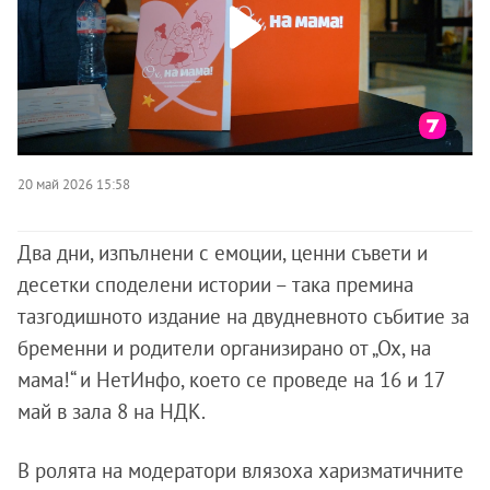
20 май 2026 15:58
Два дни, изпълнени с емоции, ценни съвети и
десетки споделени истории – така премина
тазгодишното издание на двудневното събитие за
бременни и родители организирано от „Ох, на
мама!“ и НетИнфо, което се проведе на 16 и 17
май в зала 8 на НДК.
В ролята на модератори влязоха харизматичните