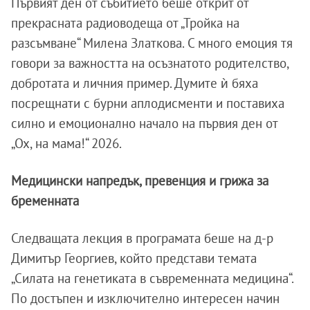
Първият ден от събитието беше открит от
прекрасната радиоводеща от „Тройка на
разсъмване“ Милена Златкова. С много емоция тя
говори за важността на осъзнатото родителство,
добротата и личния пример. Думите ѝ бяха
посрещнати с бурни аплодисменти и поставиха
силно и емоционално начало на първия ден от
„Ох, на мама!“ 2026.
Медицински напредък, превенция и грижа за
бременната
Следващата лекция в програмата беше на д-р
Димитър Георгиев, който представи темата
„Силата на генетиката в съвременната медицина“.
По достъпен и изключително интересен начин