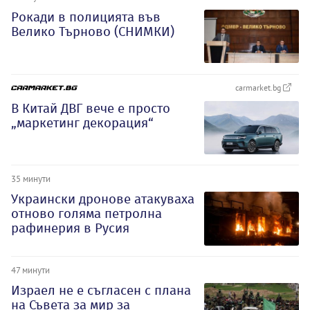
Рокади в полицията във
Велико Търново (СНИМКИ)
carmarket.bg
В Китай ДВГ вече е просто
„маркетинг декорация“
35 минути
Украински дронове атакуваха
отново голяма петролна
рафинерия в Русия
47 минути
Израел не е съгласен с плана
на Съвета за мир за