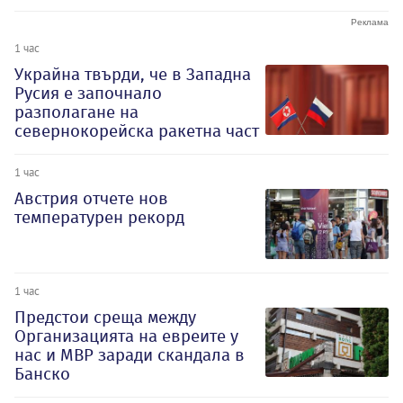
1 час
Украйна твърди, че в Западна
Русия е започнало
разполагане на
севернокорейска ракетна част
1 час
Австрия отчете нов
температурен рекорд
1 час
Предстои среща между
Организацията на евреите у
нас и МВР заради скандала в
Банско