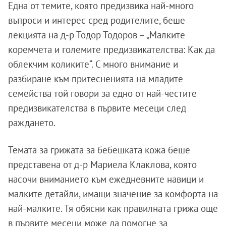
Една от темите, която предизвика най-много
въпроси и интерес сред родителите, беше
лекцията на д-р Тодор Тодоров – „Малките
коремчета и големите предизвикателства: Как да
облекчим коликите“. С много внимание и
разбиране към притесненията на младите
семейства той говори за едно от най-честите
предизвикателства в първите месеци след
раждането.
Темата за грижата за бебешката кожа беше
представена от д-р Мариела Клаклова, която
насочи вниманието към ежедневните навици и
малките детайли, имащи значение за комфорта на
най-малките. Тя обясни как правилната грижа още
в първите месеци може да помогне за