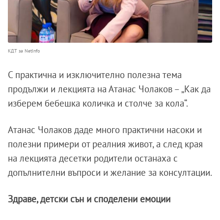
КДТ за NetInfo
С практична и изключително полезна тема
продължи и лекцията на Атанас Чолаков – „Как да
изберем бебешка количка и столче за кола“.
Атанас Чолаков даде много практични насоки и
полезни примери от реалния живот, а след края
на лекцията десетки родители останаха с
допълнителни въпроси и желание за консултации.
Здраве, детски сън и споделени емоции