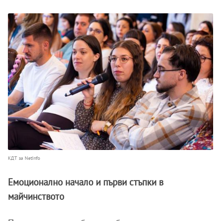
КДТ за NetInfo
Емоционално начало и първи стъпки в
майчинството