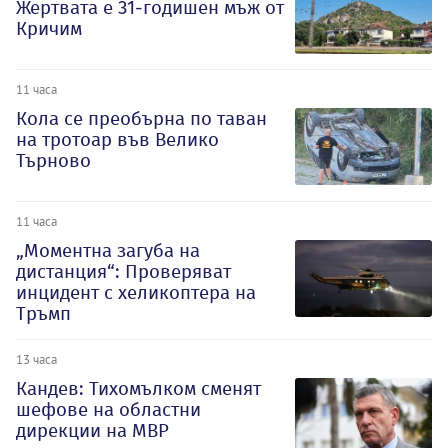
Жертвата е 31-годишен мъж от
Кричим
11 часа
Кола се преобърна по таван
на тротоар във Велико
Търново
11 часа
„Моментна загуба на
дистанция“: Проверяват
инцидент с хеликоптера на
Тръмп
13 часа
Кандев: Тихомълком сменят
шефове на областни
дирекции на МВР