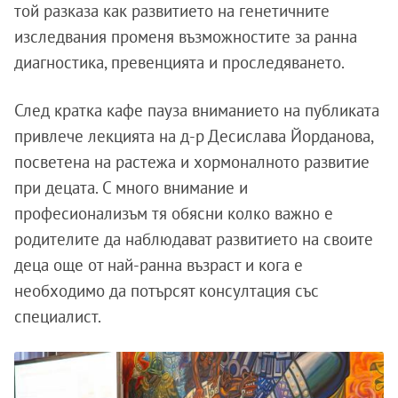
той разказа как развитието на генетичните
изследвания променя възможностите за ранна
диагностика, превенцията и проследяването.
След кратка кафе пауза вниманието на публиката
привлече лекцията на д-р Десислава Йорданова,
посветена на растежа и хормоналното развитие
при децата. С много внимание и
професионализъм тя обясни колко важно е
родителите да наблюдават развитието на своите
деца още от най-ранна възраст и кога е
необходимо да потърсят консултация със
специалист.