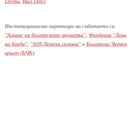
Derma
,
Baci Dolci
Институционални партньори на събитието са
"Алианс на българските акушерки"
,
Фондация "Деца
на борда"
,
"SOS Детски селища"
и
Български Червен
кръст (БЧК)
.