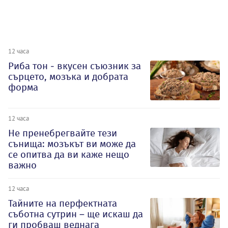
12 часа
Риба тон - вкусен съюзник за
сърцето, мозъка и добрата
форма
12 часа
Не пренебрегвайте тези
сънища: мозъкът ви може да
се опитва да ви каже нещо
важно
12 часа
Тайните на перфектната
съботна сутрин – ще искаш да
ги пробваш веднага