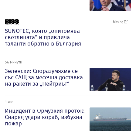
biss.bg
SUNOTEC, която „опитомява
светлината“ и привлича
таланти обратно в България
56 минути
Зеленски: Споразумяхме се
със САЩ за месечна доставка
на ракети за „Пейтриът“
1 час
Инцидент в Ормузкия проток:
Снаряд удари кораб, избухна
пожар