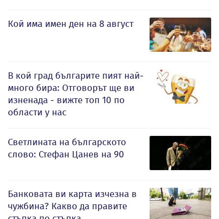
Кой има имен ден на 8 август
В кой град българите пият най-
много бира: Отговорът ще ви
изненада - вижте топ 10 по
области у нас
Светлината на българското
слово: Стефан Цанев на 90
Банковата ви карта изчезна в
чужбина? Какво да правите
стъпка по стъпка