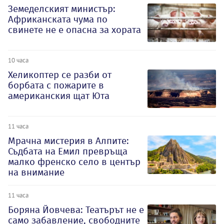
Земеделският министър:
Африканската чума по
свинете не е опасна за хората
10 часа
Хеликоптер се разби от
борбата с пожарите в
американския щат Юта
11 часа
Мрачна мистерия в Алпите:
Съдбата на Емил превръща
малко френско село в център
на внимание
11 часа
Боряна Йовчева: Театърът не е
само забавление, свободните