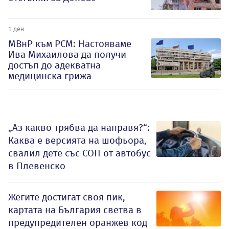
1 ден
МВнР към РСМ: Настояваме
Ива Михаилова да получи
достъп до адекватна
медицинска грижа
„Аз какво трябва да направя?“:
Каква е версията на шофьора,
свалил дете със СОП от автобус
в Плевенско
Жегите достигат своя пик,
картата на България светва в
предупредителен оранжев код