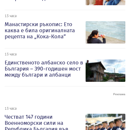
13 часа
Манастирски ръкопис: Ето
каква е била оригиналната
рецепта на „Кока-Кола“
13 часа
Единственото албанско село в
България – 390-годишен мост
между българи и албанци
13 часа
Честват 147 години
Военноморски сили на
Република България във