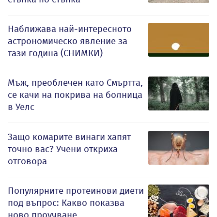
Наближава най-интересното
астрономическо явление за
тази година (СНИМКИ)
Мъж, преоблечен като Смъртта,
се качи на покрива на болница
в Уелс
Защо комарите винаги хапят
точно вас? Учени откриха
отговора
Популярните протеинови диети
под въпрос: Какво показва
ново проучване