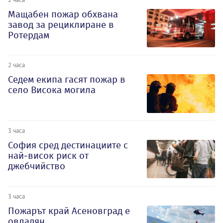
Мащабен пожар обхвана
завод за рециклиране в
Ротердам
2 часа
Седем екипа гасят пожар в
село Висока могила
3 часа
София сред дестинациите с
най-висок риск от
джебчийство
3 часа
Пожарът край Асеновград е
овладян