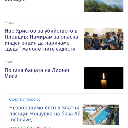
4 часа
Иво Христов за убийството в
Пловдив: Намирам за опасна
индулгенция да наричаме
„деца” малолетните садисти
4 часа
Почина бащата на Лионел
Меси
Оферта от Grabo.bg
Незабравимо лято в Златни
пясъци: Нощувка на база All
Inclusive,..