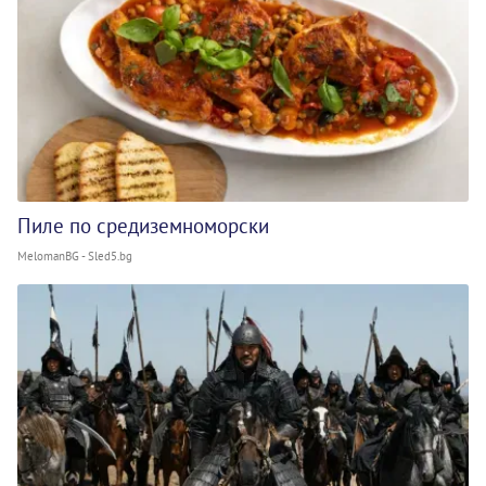
Пиле по средиземноморски
MelomanBG - Sled5.bg