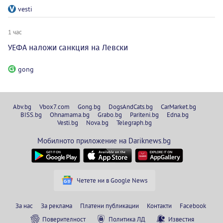
vesti
1 час
УЕФА наложи санкция на Левски
gong
Abv.bg
Vbox7.com
Gong.bg
DogsAndCats.bg
CarMarket.bg
BISS.bg
Ohnamama.bg
Grabo.bg
Pariteni.bg
Edna.bg
Vesti.bg
Nova.bg
Telegraph.bg
Мобилното приложение на Dariknews.bg
Четете ни в Google News
За нас
За реклама
Платени публикации
Контакти
Facebook
Поверителност
Политика ЛД
Известия