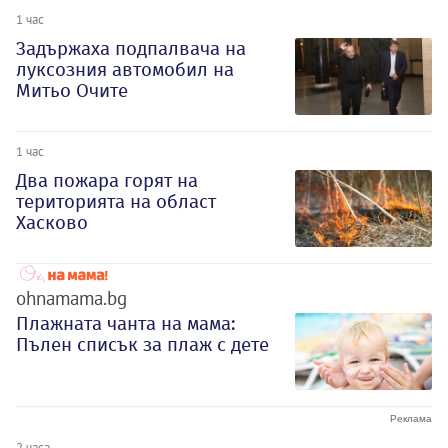
1 час
Задържаха подпалвача на
луксозния автомобил на
Митьо Очите
1 час
Два пожара горят на
територията на област
Хасково
ohnamama.bg
Плажната чанта на мама:
Пълен списък за плаж с дете
2 часа