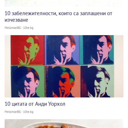
10 забележителности, които са заплашени от
изчезване
MelomanBG - 10te.bg
10 цитата от Анди Уорхол
MelomanBG - 10te.bg