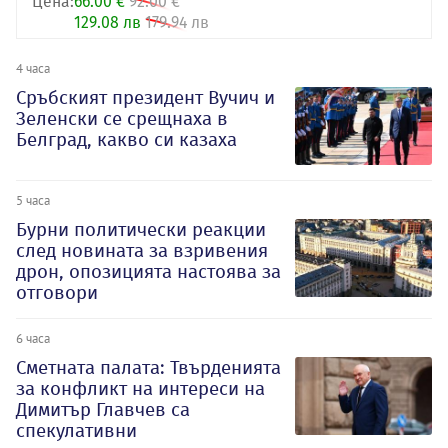
Цена:
66.00 €
92.00 €
129.08 лв
179.94 лв
4 часа
Сръбският президент Вучич и
Зеленски се срещнаха в
Белград, какво си казаха
5 часа
Бурни политически реакции
след новината за взривения
дрон, опозицията настоява за
отговори
6 часа
Сметната палата: Твърденията
за конфликт на интереси на
Димитър Главчев са
спекулативни