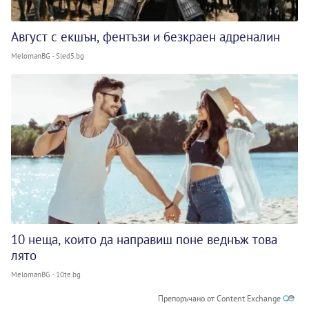
Август с екшън, фентъзи и безкраен адреналин
MelomanBG - Sled5.bg
10 неща, които да направиш поне веднъж това
лято
MelomanBG - 10te.bg
Препоръчано от Content Exchange