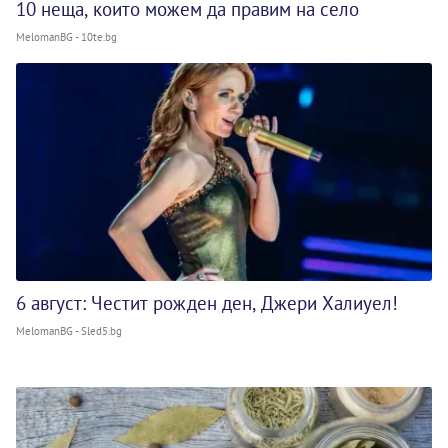
10 неща, които можем да правим на село
MelomanBG - 10te.bg
6 август: Честит рожден ден, Джери Халиуел!
MelomanBG - Sled5.bg