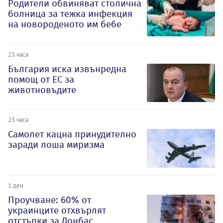
Родители обвиняват столична
болница за тежка инфекция
на новороденото им бебе
23 часа
България иска извънредна
помощ от ЕС за
животновъдите
23 часа
Самолет кацна принудително
заради лоша миризма
1 ден
Проучване: 60% от
украинците отхвърлят
отстъпки за Донбас