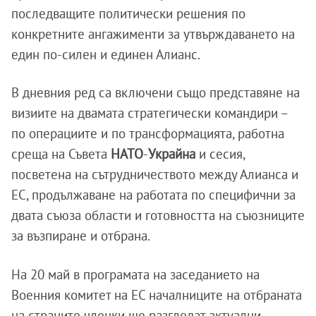
последващите политически решения по
конкретните ангажименти за утвърждаването на
един по-силен и единен Алианс.
В дневния ред са включени също представяне на
визиите на двамата стратегически командири –
по операциите и по трансформацията, работна
среща на Съвета
НАТО
-
Украйна
и сесия,
посветена на сътрудничеството между Алианса и
ЕС, продължаване на работата по специфични за
двата съюза области и готовността на съюзниците
за възпиране и отбрана.
На 20 май в програмата на заседанието на
Военния комитет на ЕС началниците на отбраната
на страните членки ще разгледат актуални