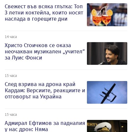
Свежест във всяка глътка: Топ
3 летни коктейла, които носят
наслада в горещите дни
14 часа
Христо Стоичков се оказа
неочакван музикален „учител“
за Луис Фонси
15 часа
След взрива на дрона край
Кардам: Версиите, реакциите и
отговорът на Украйна
15 часа
Адмирал Ефтимов за падналия
у нас дрон: Няма