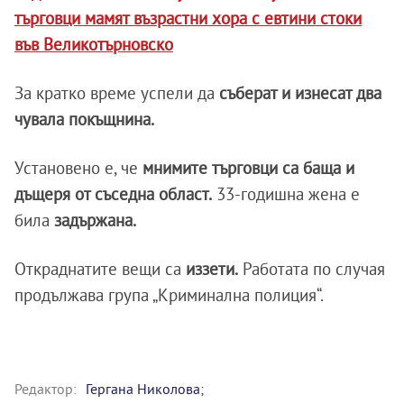
търговци мамят възрастни хора с евтини стоки
във Великотърновско
За кратко време успели да
съберат и изнесат два
чувала покъщнина.
Установено е, че
мнимите търговци са баща и
дъщеря от съседна област.
33-годишна жена е
била
задържана.
Откраднатите вещи са
иззети.
Работата по случая
продължава група „Криминална полиция“.
Редактор:
Гергана Николова;