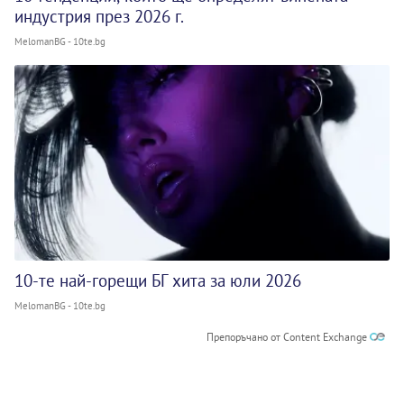
индустрия през 2026 г.
MelomanBG - 10te.bg
10-те най-горещи БГ хита за юли 2026
MelomanBG - 10te.bg
Препоръчано от Content Exchange