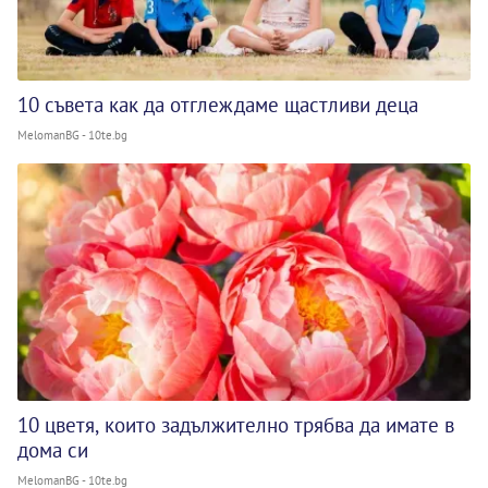
10 съвета как да отглеждаме щастливи деца
MelomanBG - 10te.bg
10 цветя, които задължително трябва да имате в
дома си
MelomanBG - 10te.bg