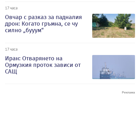
17 часа
Овчар с разказ за падналия
дрон: Когато гръмна, се чу
силно „бууум“
17 часа
Иран: Отварянето на
Ормузкия проток зависи от
САЩ