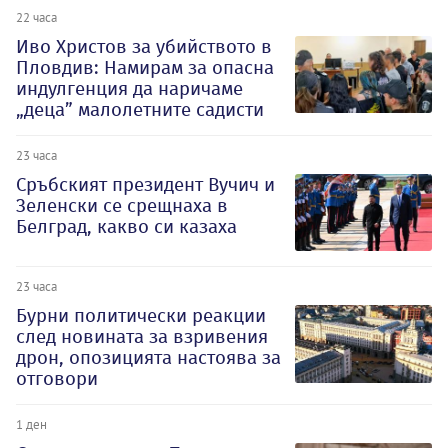
22 часа
Иво Христов за убийството в
Пловдив: Намирам за опасна
индулгенция да наричаме
„деца” малолетните садисти
23 часа
Сръбският президент Вучич и
Зеленски се срещнаха в
Белград, какво си казаха
23 часа
Бурни политически реакции
след новината за взривения
дрон, опозицията настоява за
отговори
1 ден