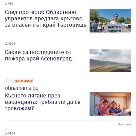
1 час
След протести: Областният
управител предлага кръгово
за опасен път край Търговище
2 часа
Какви са последиците от
пожара край Асеновград
ohnamama.bg
Късното лягане през
ваканцията: трябва ли да се
тревожим?
3 часа