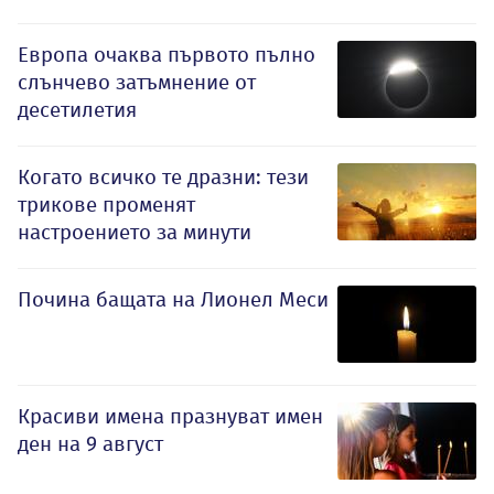
Европа очаква първото пълно
слънчево затъмнение от
десетилетия
Когато всичко те дразни: тези
трикове променят
настроението за минути
Почина бащата на Лионел Меси
Красиви имена празнуват имен
ден на 9 август