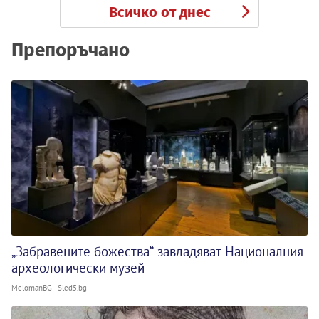
Всичко от днес
Препоръчано
„Забравените божества“ завладяват Националния
археологически музей
MelomanBG - Sled5.bg