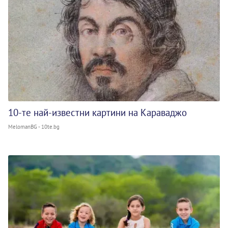
10-те най-известни картини на Караваджо
MelomanBG - 10te.bg