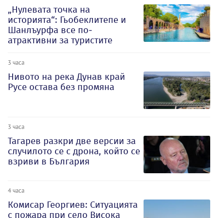
„Нулевата точка на
историята“: Гьобеклитепе и
Шанлъурфа все по-
атрактивни за туристите
3 часа
Нивото на река Дунав край
Русе остава без промяна
3 часа
Тагарев разкри две версии за
случилото се с дрона, който се
взриви в България
4 часа
Комисар Георгиев: Ситуацията
с пожара при село Висока