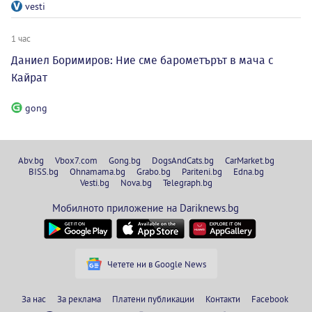
vesti
1 час
Даниел Боримиров: Ние сме барометърът в мача с
Кайрат
gong
Abv.bg
Vbox7.com
Gong.bg
DogsAndCats.bg
CarMarket.bg
BISS.bg
Ohnamama.bg
Grabo.bg
Pariteni.bg
Edna.bg
Vesti.bg
Nova.bg
Telegraph.bg
Мобилното приложение на Dariknews.bg
Четете ни в Google News
За нас
За реклама
Платени публикации
Контакти
Facebook