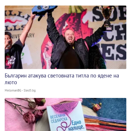
Българин атакува световната титла по ядене на
люто
MelomanBG - Sled5.bg