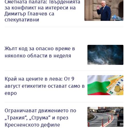
Сметната палата: Твърденията
за конфликт на интереси на
Димитър Главчев са
спекулативни
Жълт код за опасно време в
няколко области в неделя
Край на цените в лева: От 9
август етикетите остават само в
евро
Ограничават движението по
„Тракия“, „Струма“ и през
Кресненското дефиле