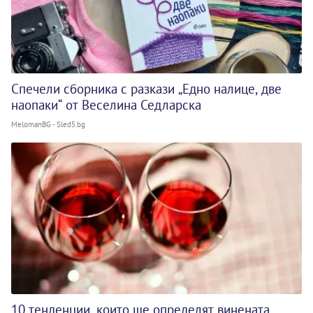
Спечели сборника с разкази „Едно налице, две
наопаки“ от Веселина Седларска
MelomanBG - Sled5.bg
10 тенденции, които ще определят винената