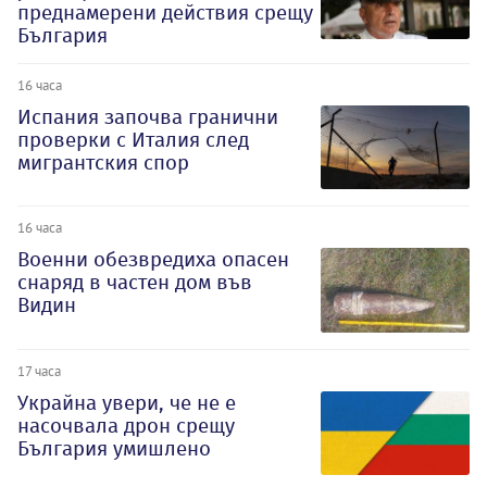
преднамерени действия срещу
България
16 часа
Испания започва гранични
проверки с Италия след
мигрантския спор
16 часа
Военни обезвредиха опасен
снаряд в частен дом във
Видин
17 часа
Украйна увери, че не е
насочвала дрон срещу
България умишлено