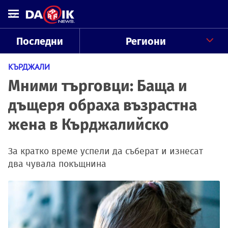
Последни
Региони
КЪРДЖАЛИ
Мними търговци: Баща и
дъщеря обраха възрастна
жена в Кърджалийско
За кратко време успели да съберат и изнесат
два чувала покъщнина