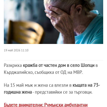
19 май 2026 11:10
Разкриха
кражба от частен дом в село Шопци
в
Кърджалийско, съобщиха от ОД на МВР.
На 15 май мъж и жена са влезли в
къщата на 73-
годишна жена
- представяйки се за търговци.
Бъдете внимателни: Румънски амбулантни