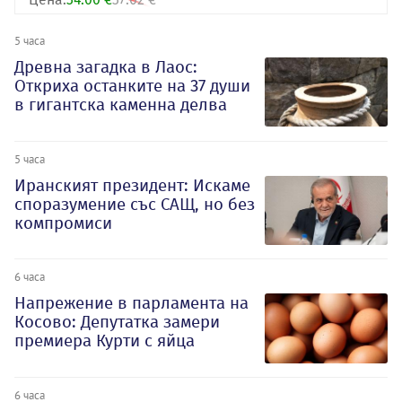
5 часа
Древна загадка в Лаос:
Откриха останките на 37 души
в гигантска каменна делва
5 часа
Иранският президент: Искаме
споразумение със САЩ, но без
компромиси
6 часа
Напрежение в парламента на
Косово: Депутатка замери
премиера Курти с яйца
6 часа