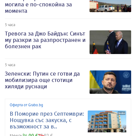
могила е по-спокойна за
момента
5 часа
Тревога за Джо Байдън: Синът
му разкри за разпространен и
болезнен рак
5 часа
Зеленски: Путин се готви да
мобилизира още стотици
хиляди руснаци
Оферта от Grabo.bg
В Поморие през Септември:
Нощувка със закуска, с
възможност за в..
Цена:
34.00 €
37.02 €