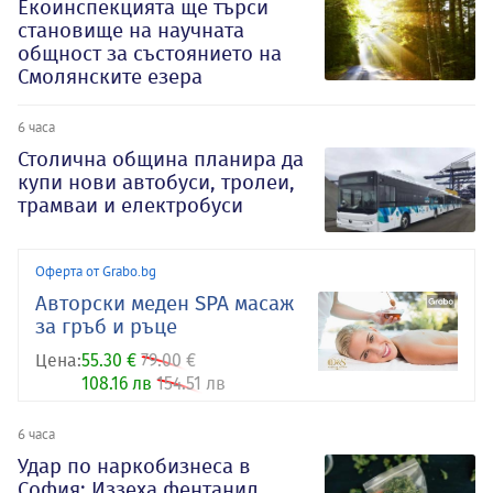
Екоинспекцията ще търси
становище на научната
общност за състоянието на
Смолянските езера
6 часа
Столична община планира да
купи нови автобуси, тролеи,
трамваи и електробуси
Оферта от Grabo.bg
Авторски меден SPA масаж
за гръб и ръце
Цена:
55.30 €
79.00 €
108.16 лв
154.51 лв
6 часа
Удар по наркобизнеса в
София: Иззеха фентанил,