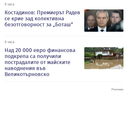
8 часа
Костадинов: Премиерът Радев
се крие зад колективна
безотговорност за „Боташ“
8 часа
Над 20 000 евро финансова
подкрепа са получили
пострадалите от майските
наводнения във
Великотърновско