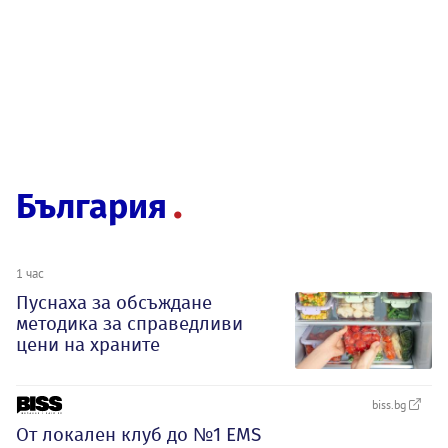
България
1 час
Пуснаха за обсъждане
методика за справедливи
цени на храните
biss.bg
От локален клуб до №1 EMS