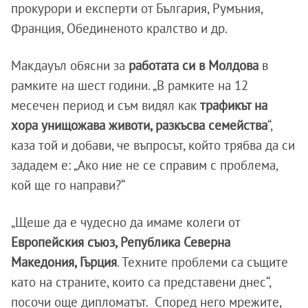
прокурори и експерти от България, Румъния,
Франция, Обединеното кралство и др.
Макдауъл обясни за
работата си в Молдова
в
рамките на шест години. „В рамките на 12
месечен период и съм видял как
трафикът на
хора унищожава животи, разкъсва семейства
“,
каза той и добави, че въпросът, който трябва да си
зададем е: „Ако ние не се справим с проблема,
кой ще го направи?“
„Щеше да е чудесно да имаме колеги от
Европейския съюз, Република Северна
Македония, Гърция
. Техните проблеми са същите
като на страните, които са представени днес“,
посочи още дипломатът. Според него мрежите,