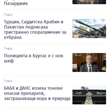
Пазарджик
7 часа
Турция, Саудитска Арабия и
Пакистан подписаха
тристранно споразумение за
отбрана
7 часа
Полицията в Бургас е с нов
шеф
7 часа
БАБХ и ДАНС иззеха тонове
опасни препарати,
застрашаващи хора и природа