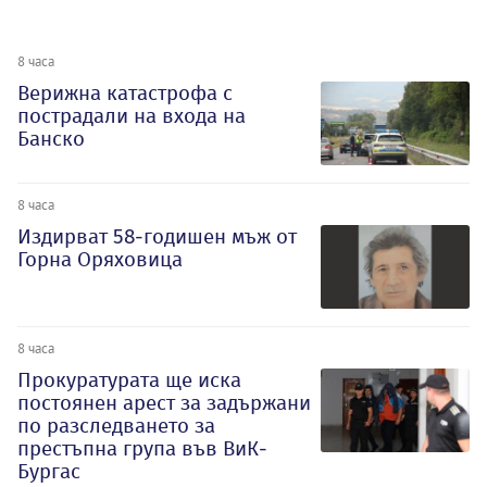
8 часа
Верижна катастрофа с
пострадали на входа на
Банско
8 часа
Издирват 58-годишен мъж от
Горна Оряховица
8 часа
Прокуратурата ще иска
постоянен арест за задържани
по разследването за
престъпна група във ВиК-
Бургас