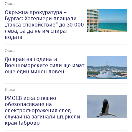
7 часа
Окръжна прокуратура –
Бургас: Хотелиери плащали
„такса спокойствие“ до 30 000
лева, за да не им спират
водата
7 часа
До края на годината
Военноморските сили ще имат
още един минен ловец
8 часа
РИОСВ иска спешно
обезопасяване на
електросъоръжения след
случаи на загинали щъркели
край Габрово