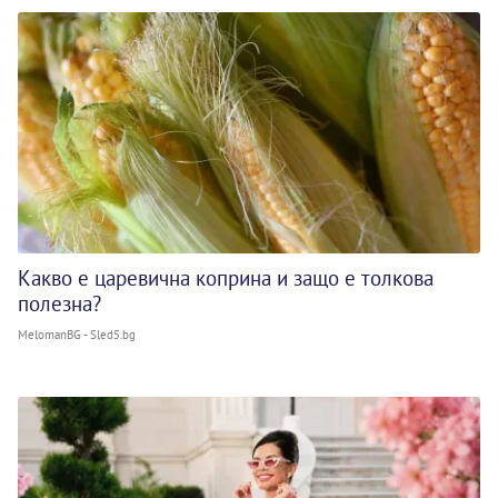
Какво е царевична коприна и защо е толкова
полезна?
MelomanBG - Sled5.bg