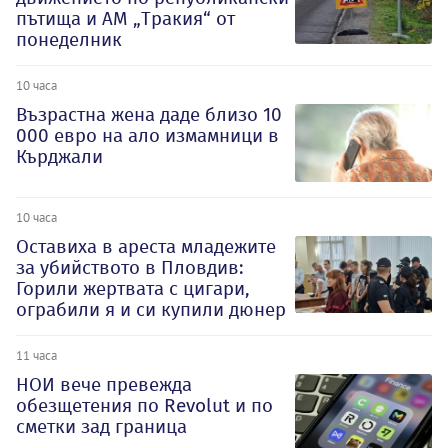
пътища и АМ „Тракия“ от
понеделник
10 часа
Възрастна жена даде близо 10
000 евро на ало измамници в
Кърджали
10 часа
Оставиха в ареста младежите
за убийството в Пловдив:
Горили жертвата с цигари,
ограбили я и си купили дюнер
11 часа
НОИ вече превежда
обезщетения по Revolut и по
сметки зад граница