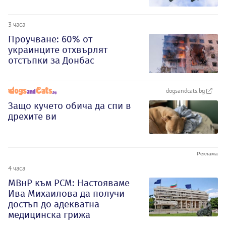
3 часа
Проучване: 60% от
украинците отхвърлят
отстъпки за Донбас
dogsandcats.bg
Защо кучето обича да спи в
дрехите ви
4 часа
МВнР към РСМ: Настояваме
Ива Михаилова да получи
достъп до адекватна
медицинска грижа