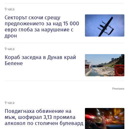
9 часа
Секторът скочи срещу
предложението за над 15 000
евро глоба за нарушение с
дрон
9 часа
Кораб заседна в Дунав край
Белене
9 часа
Повдигнаха обвинение на
мъж, шофирал 3,13 промила
алкохол по столичен булевард