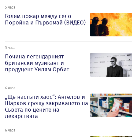
5 часа
Голям пожар между село
Поройна и Първомай (ВИДЕО)
5 часа
Почина легендарният
британски музикант и
продуцент Уилям Орбит
6 часа
„Ще настъпи хаос“: Ангелов и
Шарков срещу закриването на
Съвета по цените на
лекарствата
6 часа