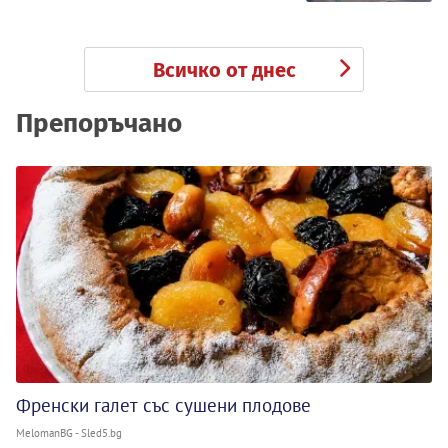
Всичко от днес
Препоръчано
Френски галет със сушени плодове
MelomanBG - Sled5.bg