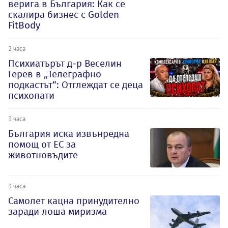
верига в България: Как се
скалира бизнес с Golden
FitBody
2 часа
Психиатърът д-р Веселин
Герев в „Телеграфно
подкастът“: Отглеждат се деца
психопати
3 часа
България иска извънредна
помощ от ЕС за
животновъдите
3 часа
Самолет кацна принудително
заради лоша миризма