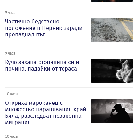
9 часа
Частично бедствено
положение в Перник заради
пропаднал път
9 часа
Куче захапа стопанина си и
почина, падайки от тераса
10 часа
Откриха мароканец с
множество наранявания край
Бяла, разследват незаконна
миграция
10 часа