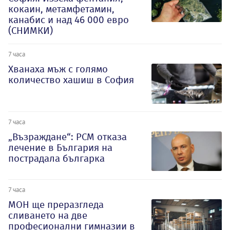
кокаин, метамфетамин,
канабис и над 46 000 евро
(СНИМКИ)
7 часа
Хванаха мъж с голямо
количество хашиш в София
7 часа
„Възраждане“: РСМ отказа
лечение в България на
пострадала българка
7 часа
МОН ще преразгледа
сливането на две
професионални гимназии в