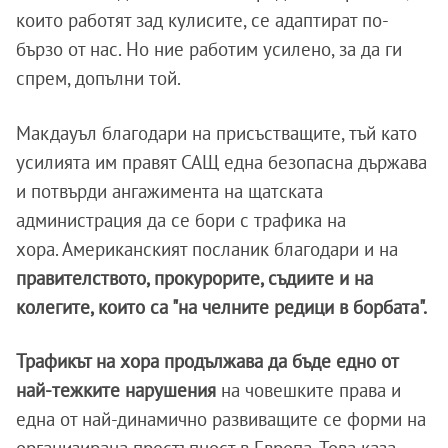
които работят зад кулисите, се адаптират по-
бързо от нас. Но ние работим усилено, за да ги
спрем, допълни той.
Макдауъл благодари на присъстващите, тъй като
усилията им правят САЩ една безопасна държава
и потвърди ангажимента на щатската
администрация да се бори с трафика на
хора. Американският посланик благодари и на
правителството, прокурорите, съдиите и на
колегите, които са "на челните редици в борбата".
Трафикът на хора продължава да бъде едно от
най-тежките нарушения
на човешките права и
една от най-динамично развиващите се форми на