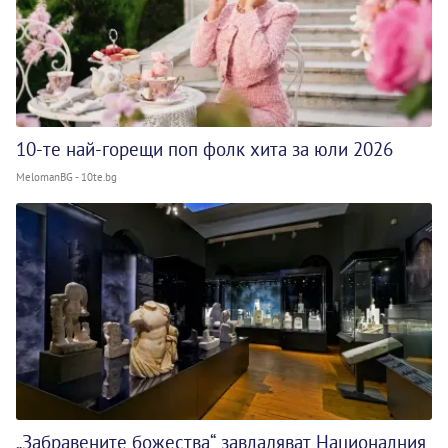
10-те най-горещи поп фолк хита за юли 2026
MelomanBG - 10te.bg
„Забравените божества“ завладяват Националния