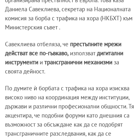
организирана престъпност в Европа. Това каза
Даниела Савеклиева, секретар на Националната
комисия за борба с трафика на хора (НКБХТ) към
Министерския съвет .
Савеклиева отбеляза, че
престъпните мрежи
действат все по-гъвкаво,
използват
дигитални
инструменти
и
трансгранични механизми
за
своята дейност.
По думите ѝ борбата с трафика на хора изисква
високо ниво на координация между институции,
държави и различни професионални общности. Тя
акцентира, че подобни форуми като днешния са
възможност за обсъждане как да се подобрят
трансграничните разследвания, как да се