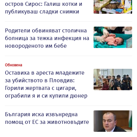
остров Сирос: Галиш котки и
публикуваш сладки снимки
Родители обвиняват столична
болница за тежка инфекция на
новороденото им бебе
Обновена
Оставиха в ареста младежите
за убийството в Пловдив:
Горили жертвата с цигари,
ограбили я и си купили дюнер
България иска извънредна
помощ от ЕС за животновъдите