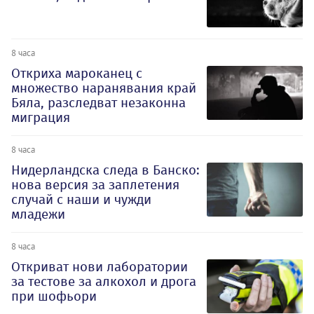
8 часа
Откриха мароканец с
множество наранявания край
Бяла, разследват незаконна
миграция
8 часа
Нидерландска следа в Банско:
нова версия за заплетения
случай с наши и чужди
младежи
8 часа
Откриват нови лаборатории
за тестове за алкохол и дрога
при шофьори