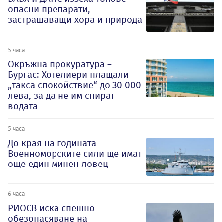
опасни препарати,
застрашаващи хора и природа
5 часа
Окръжна прокуратура –
Бургас: Хотелиери плащали
„такса спокойствие“ до 30 000
лева, за да не им спират
водата
5 часа
До края на годината
Военноморските сили ще имат
още един минен ловец
6 часа
РИОСВ иска спешно
обезопасяване на