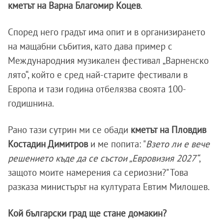
кметът на Варна Благомир Коцев
.
Според него градът има опит и в организирането
на мащабни събития, като дава пример с
Международния музикален фестивал „Варненско
лято“, който е сред най-старите фестивали в
Европа и тази година отбелязва своята 100-
годишнина.
Рано тази сутрин ми се обади
кметът на Пловдив
Костадин Димитров
и ме попита: "
Взето ли е вече
решението къде да се състои „Евровизия 2027“
,
защото моите намерения са сериозни?" Това
разказа министърът на културата Евтим Милошев.
Кой български град ще стане домакин?