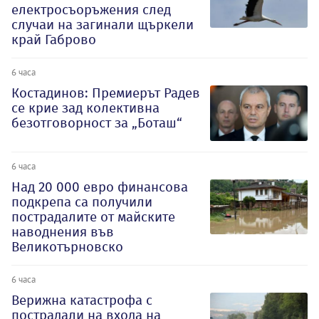
електросъоръжения след
случаи на загинали щъркели
край Габрово
6 часа
Костадинов: Премиерът Радев
се крие зад колективна
безотговорност за „Боташ“
6 часа
Над 20 000 евро финансова
подкрепа са получили
пострадалите от майските
наводнения във
Великотърновско
6 часа
Верижна катастрофа с
пострадали на входа на