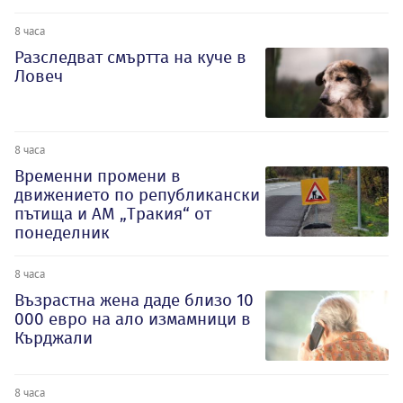
8 часа
Разследват смъртта на куче в
Ловеч
8 часа
Временни промени в
движението по републикански
пътища и АМ „Тракия“ от
понеделник
8 часа
Възрастна жена даде близо 10
000 евро на ало измамници в
Кърджали
8 часа