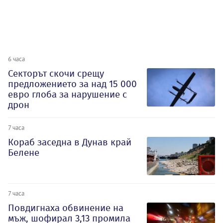
6 часа
Секторът скочи срещу
предложението за над 15 000
евро глоба за нарушение с
дрон
7 часа
Кораб заседна в Дунав край
Белене
7 часа
Повдигнаха обвинение на
мъж, шофирал 3,13 промила