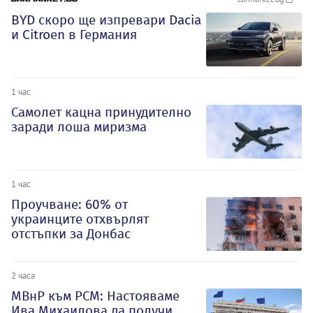
BYD скоро ще изпревари Dacia
и Citroеn в Германия
1 час
Самолет кацна принудително
заради лоша миризма
1 час
Проучване: 60% от
украинците отхвърлят
отстъпки за Донбас
2 часа
МВнР към РСМ: Настояваме
Ива Михаилова да получи