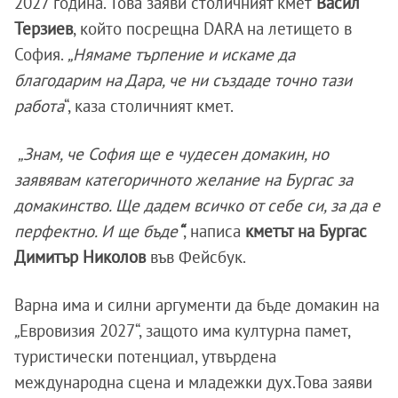
2027 година. Това заяви столичният кмет
Васил
Терзиев
, който посрещна DARA на летището в
София.
„Нямаме търпение и искаме да
благодарим на Дара, че ни създаде точно тази
работа
“, каза столичният кмет.
„Знам, че София ще е чудесен домакин, но
заявявам категоричното желание на Бургас за
домакинство. Ще дадем всичко от себе си, за да е
перфектно. И ще бъде
“
, написа
кметът на Бургас
Димитър Николов
във Фейсбук.
Варна има и силни аргументи да бъде домакин на
„
Евровизия 2027“, защото има културна памет,
туристически потенциал, утвърдена
международна сцена и младежки дух.Това заяви