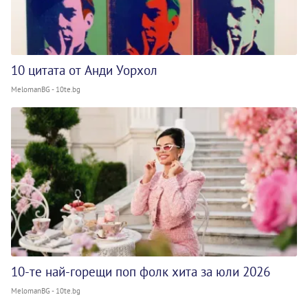
10 цитата от Анди Уорхол
MelomanBG - 10te.bg
10-те най-горещи поп фолк хита за юли 2026
MelomanBG - 10te.bg