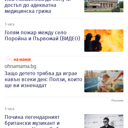
достъп до адекватна
медицинска грижа
3 часа
Голям пожар между село
Поройна и Първомай (ВИДЕО)
ohnamama.bg
Защо детето трябва да играе
навън всеки ден: Ползи, които
ще ви изненадат
3 часа
Почина легендарният
британски музикант и