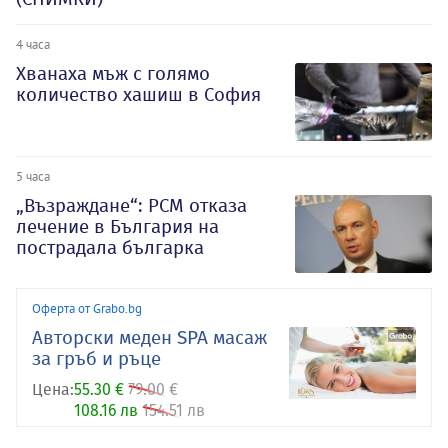
4 часа
Хванаха мъж с голямо
количество хашиш в София
5 часа
„Възраждане“: РСМ отказа
лечение в България на
пострадала българка
Оферта от Grabo.bg
Авторски меден SPA масаж
за гръб и ръце
Цена:
55.30 €
79.00 €
108.16 лв
154.51 лв