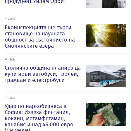
продуцент Уилям Орбит
4 часа
Екоинспекцията ще търси
становище на научната
общност за състоянието на
Смолянските езера
4 часа
Столична община планира да
купи нови автобуси, тролеи,
трамваи и електробуси
4 часа
Удар по наркобизнеса в
София: Иззеха фентанил,
кокаин, метамфетамин,
канабис и над 46 000 евро
(СНИМКИ)