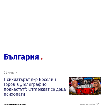
България
21 минути
Психиатърът д-р Веселин
Герев в „Телеграфно
подкастът“: Отглеждат се деца
психопати
carmarket.bg