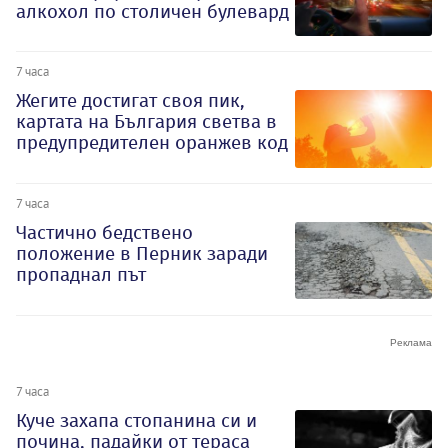
алкохол по столичен булевард
7 часа
Жегите достигат своя пик,
картата на България светва в
предупредителен оранжев код
7 часа
Частично бедствено
положение в Перник заради
пропаднал път
7 часа
Куче захапа стопанина си и
почина, падайки от тераса