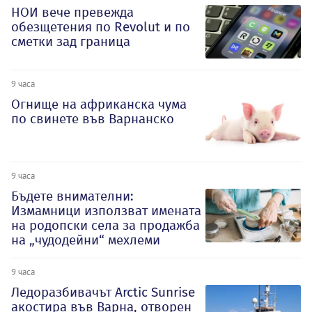
НОИ вече превежда
обезщетения по Revolut и по
сметки зад граница
9 часа
Огнище на африканска чума
по свинете във Варнанско
9 часа
Бъдете внимателни:
Измамници използват имената
на родопски села за продажба
на „чудодейни“ мехлеми
9 часа
Ледоразбивачът Arctic Sunrise
акостира във Варна, отворен