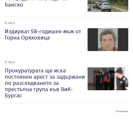
Банско
6 часа
Издирват 58-годишен мъж от
Горна Оряховица
6 часа
Прокуратурата ще иска
постоянен арест за задържани
по разследването за
престъпна група във ВиК-
Бургас