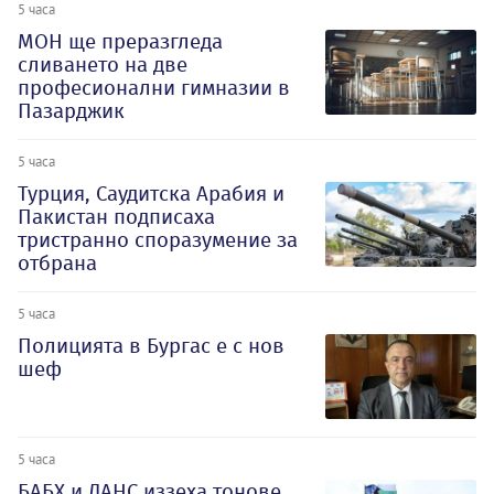
5 часа
МОН ще преразгледа
сливането на две
професионални гимназии в
Пазарджик
5 часа
Турция, Саудитска Арабия и
Пакистан подписаха
тристранно споразумение за
отбрана
5 часа
Полицията в Бургас е с нов
шеф
5 часа
БАБХ и ДАНС иззеха тонове