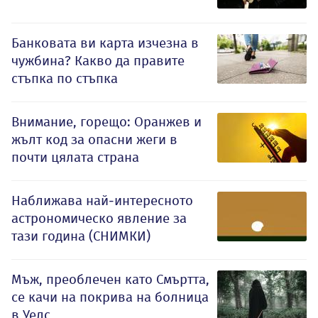
Банковата ви карта изчезна в
чужбина? Какво да правите
стъпка по стъпка
Внимание, горещо: Оранжев и
жълт код за опасни жеги в
почти цялата страна
Наближава най-интересното
астрономическо явление за
тази година (СНИМКИ)
Мъж, преоблечен като Смъртта,
се качи на покрива на болница
в Уелс