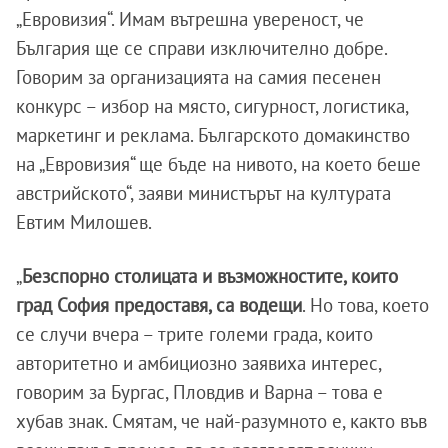
„Евровизия“. Имам вътрешна увереност, че
България ще се справи изключително добре.
Говорим за организацията на самия песенен
конкурс – избор на място, сигурност, логистика,
маркетинг и реклама. Българското домакинство
на „Евровизия“ ще бъде на нивото, на което беше
австрийското“, заяви министърът на културата
Евтим Милошев.
„
Безспорно столицата и възможностите, които
град София предоставя, са водещи
. Но това, което
се случи вчера – трите големи града, които
авторитетно и амбициозно заявиха интерес,
говорим за Бургас, Пловдив и Варна – това е
хубав знак. Смятам, че най-разумното е, както във