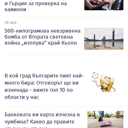
и Гърция за проверка на
камиони
18 часа
500-килограмова невзривена
бомба от Втората световна
война „изплува“ край Кьолн
В кой град българите пият най-
много бира: Отговорът ще ви
изненада - вижте топ 10 по
области у нас
Банковата ви карта изчезна в
чужбина? Какво да правите