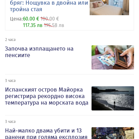
бряг: Нощувка в двойна или
тройна стая
Цена:
60.00 €
100.00 €
117.35 лв
195.58 лв
2 часа
Започва изплащането на
пенсиите
3 часа
Испанският остров Майорка
регистрира рекордно висока
температура на морската вода
3 часа
Най-малко двама убити и 13
ранени при голяма експлозия