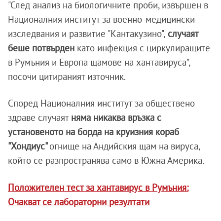
"След анализ на биологичните проби, извършен в
Националния институт за военно-медицински
изследвания и развитие "Кантакузино",
случаят
беше потвърден
като инфекция с циркулиращите
в Румъния и Европа щамове на хантавируса",
посочи цитираният източник.
Според Националния институт за обществено
здраве случаят
няма никаква връзка с
установеното на борда на круизния кораб
"Хондиус"
огнище на Андийския щам на вируса,
който се разпространява само в Южна Америка.
Положителен тест за хантавирус в Румъния:
Очакват се лабораторни резултати