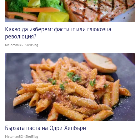
Какво да изберем: фастинг или глюкозна
революция?
MelomanBG - Sled5.bg
Бързата паста на Одри Хепбърн
MelomanBG - Sled5.bg