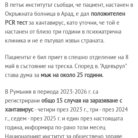
В петък институтът съобщи, че пациент, настанен в
Окръжната болница в Арад, е дал
положителен
PCR тест
за хантавирус, като уточни, че той е
настанен от близо три години в психиатрична
клиника и не е пътувал извън страната.
Пациентът е бил приет в спешно отделение на 8
май в състояние на треска. Според в. "Адевърул"
става дума за
мъж на около 25 години.
В Румъния в периода 2023-2026 г. са
регистрирани
общо 15 случая на заразяване с
хантавирус
- четири през 2023 г., три - през 2024
г., седем - през 2025 г. и един през настоящата
година, информира по-рано този месец
Националният институт за обществено здраве.