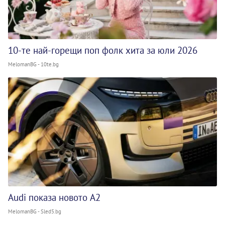
10-те най-горещи поп фолк хита за юли 2026
MelomanBG - 10te.bg
Audi показа новото A2
MelomanBG - Sled5.bg