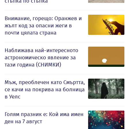
стъпка по стъпка
Внимание, горещо: Оранжев и
жълт код за опасни жеги в
почти цялата страна
Наближава най-интересното
астрономическо явление за
тази година (СНИМКИ)
Мъж, преоблечен като Смъртта,
се качи на покрива на болница
в Уелс
Голям празник е: Кой има имен
ден на 7 август