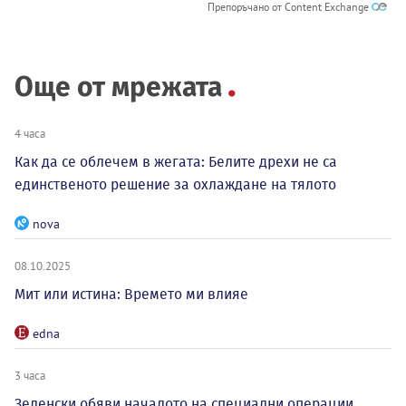
Препоръчано от Content Exchange
Още от мрежата
4 часа
Как да се облечем в жегата: Белите дрехи не са
единственото решение за охлаждане на тялото
nova
08.10.2025
Мит или истина: Времето ми влияе
edna
3 часа
Зеленски обяви началото на специални операции