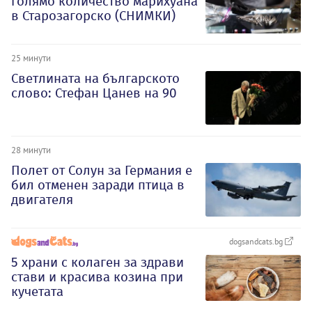
голямо количество марихуана
в Старозагорско (СНИМКИ)
25 минути
Светлината на българското
слово: Стефан Цанев на 90
28 минути
Полет от Солун за Германия е
бил отменен заради птица в
двигателя
dogsandcats.bg
5 храни с колаген за здрави
стави и красива козина при
кучетата