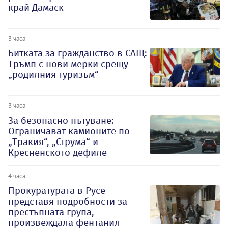
край Дамаск
3 часа
Битката за гражданство в САЩ:
Тръмп с нови мерки срещу
„родилния туризъм“
3 часа
За безопасно пътуване:
Ограничават камионите по
„Тракия“, „Струма“ и
Кресненското дефиле
4 часа
Прокуратурата в Русе
представя подробности за
престъпната група,
произвеждала фентанил