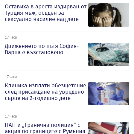
Оставиха в ареста издирван от
Турция мъж, осъден за
сексуално насилие над дете
17 часа
Движението по пътя София-
Варна е възстановено
17 часа
Клиника изплати обезщетение
след присаждане на увредено
сърце на 2-годишно дете
17 часа
НАП и „Гранична полиция“ с
акция по границите с Румъния