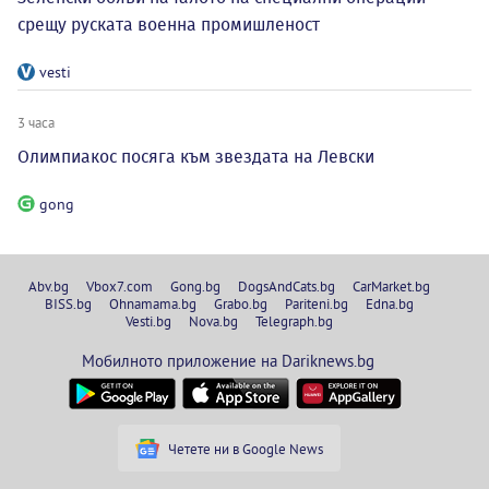
срещу руската военна промишленост
vesti
3 часа
Олимпиакос посяга към звездата на Левски
gong
Abv.bg
Vbox7.com
Gong.bg
DogsAndCats.bg
CarMarket.bg
BISS.bg
Ohnamama.bg
Grabo.bg
Pariteni.bg
Edna.bg
Vesti.bg
Nova.bg
Telegraph.bg
Мобилното приложение на Dariknews.bg
Четете ни в Google News