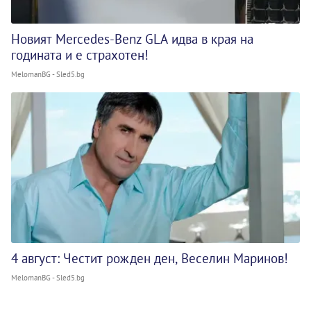
Новият Mercedes-Benz GLA идва в края на
годината и е страхотен!
MelomanBG - Sled5.bg
4 август: Честит рожден ден, Веселин Маринов!
MelomanBG - Sled5.bg