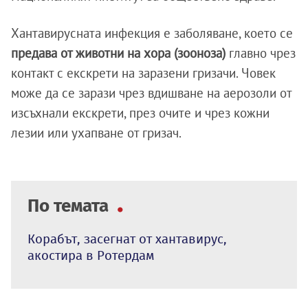
Хантавирусната инфекция е заболяване, което се
предава от животни на хора (зооноза)
главно чрез
контакт с екскрети на заразени гризачи. Човек
може да се зарази чрез вдишване на аерозоли от
изсъхнали екскрети, през очите и чрез кожни
лезии или ухапване от гризач.
По темата
Корабът, засегнат от хантавирус,
акостира в Ротердам