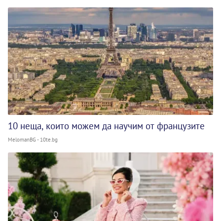
10 неща, които можем да научим от французите
MelomanBG - 10te.bg