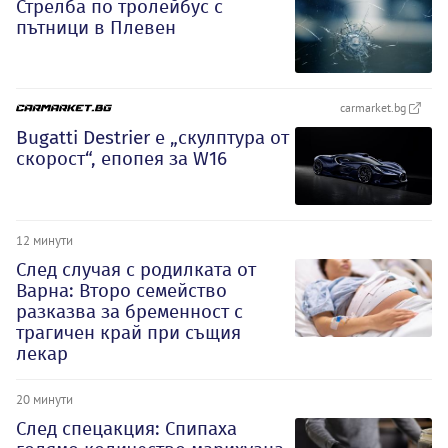
Стрелба по тролейбус с
пътници в Плевен
carmarket.bg
Bugatti Destrier е „скулптура от
скорост“, епопея за W16
12 минути
След случая с родилката от
Варна: Второ семейство
разказва за бременност с
трагичен край при същия
лекар
20 минути
След спецакция: Спипаха