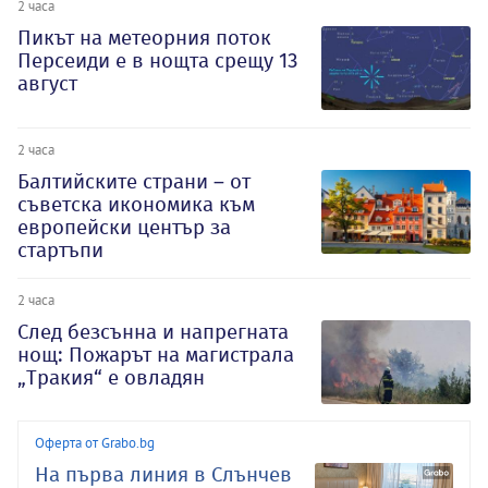
2 часа
Пикът на метеорния поток
Персеиди е в нощта срещу 13
август
2 часа
Балтийските страни – от
съветска икономика към
европейски център за
стартъпи
2 часа
След безсънна и напрегната
нощ: Пожарът на магистрала
„Тракия“ е овладян
Оферта от Grabo.bg
На първа линия в Слънчев