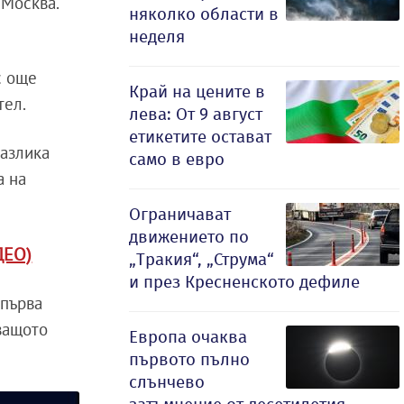
 Москва.
няколко области в
неделя
с още
Край на цените в
тел.
лева: От 9 август
етикетите остават
разлика
само в евро
а на
Ограничават
движението по
ДЕО)
„Тракия“, „Струма“
и през Кресненското дефиле
 първа
дващото
Европа очаква
първото пълно
слънчево