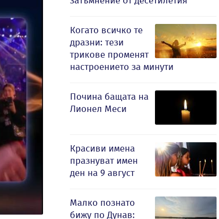
затъмнение от десетилетия
Когато всичко те
дразни: тези
трикове променят
настроението за минути
Почина бащата на
Лионел Меси
Красиви имена
празнуват имен
ден на 9 август
Малко познато
бижу по Дунав: