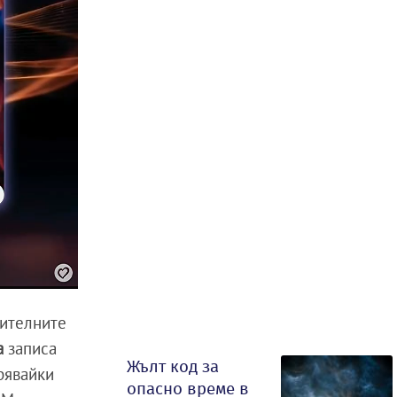
дителните
да
записа
Жълт код за
рявайки
опасно време в