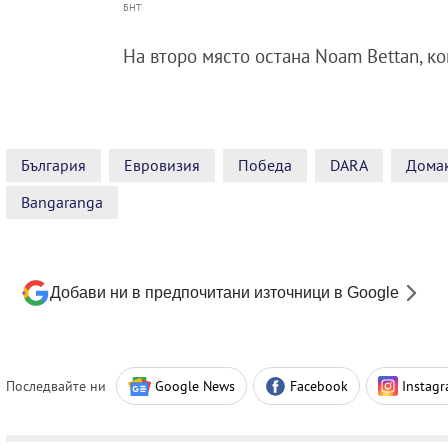
БНТ
На второ място остана Noam Bettan, к
България
Евровизия
Победа
DARA
Дома
Bangaranga
Добави ни в предпочитани източници в Google
Последвайте ни
Google News
Facebook
Instag