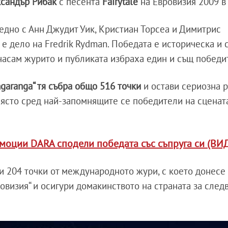
сандър Рибак
с песента
Fairytale
на
Евровизия 2009
в
аедно с Анн Джудит Уик, Кристиан Торсеа и Димитрис
е дело на Fredrik Rydman. Победата е историческа и 
асам журито и публиката избраха един и същ победи
garanga“ тя събра общо 516 точки
и остави сериозна 
място сред най-запомнящите се победители на сценат
моции DARA сподели победата със съпруга си (ВИ
 и 204 точки от международното жури, с което донесе
ровизия“ и осигури домакинството на страната за сле