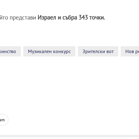
ойто представи
Израел и събра 343 точки.
кинство
Музикален конкурс
Зрителски вот
Нов р
ram