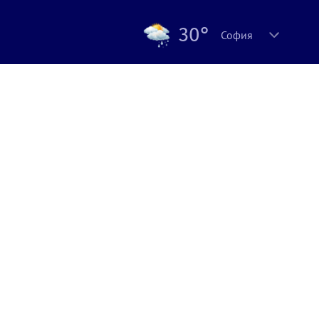
30°
София