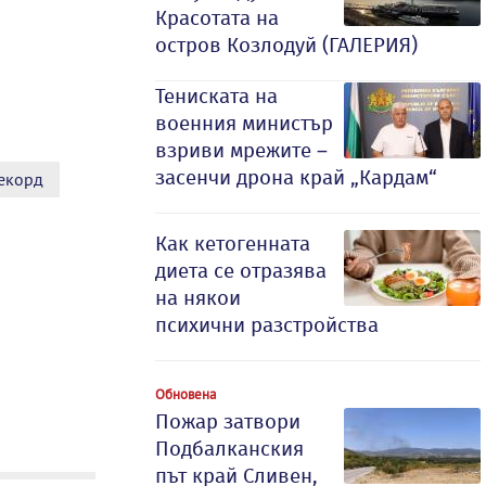
Красотата на
остров Козлодуй (ГАЛЕРИЯ)
Тениската на
военния министър
взриви мрежите –
засенчи дрона край „Кардам“
екорд
Как кетогенната
диета се отразява
на някои
психични разстройства
Обновена
Пожар затвори
Подбалканския
път край Сливен,