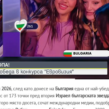
я
2026
, след като донесе на
България
една от най-убе
нс от 173 точки пред втория
Израел българската звез
торо място досега, сочат международни медии, подоб