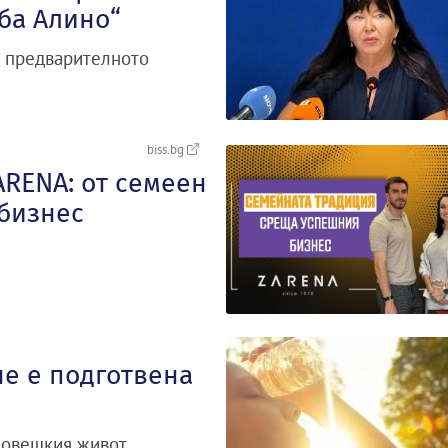
аба Алино“
а предварителното
biss.bg
RENA: от семеен
бизнес
не е подготвена
човешкия живот,