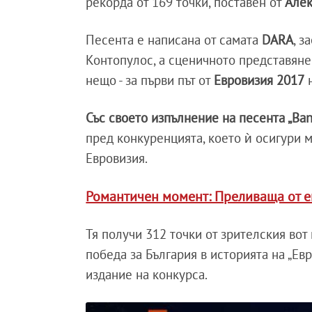
рекорда от 169 точки, поставен от
Алек
Песента е написана от самата
DARA
, з
Контопулос, а сценичното представяне 
нещо - за първи път от
Евровизия 2017
н
Със своето изпълнение на песента „Ban
пред конкуренцията, което ѝ осигури 
Евровизия.
Романтичен момент: Преливаща от е
Тя получи 312 точки от зрителския вот
победа за България в историята на „Ев
издание на конкурса.