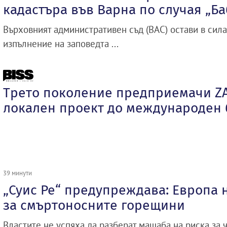
кадастъра във Варна по случая „Б
Върховният административен съд (ВАС) остави в сил
изпълнение на заповедта ...
Трето поколение предприемачи ZA
локален проект до международен 
39 минути
„Суис Ре“ предупреждава: Европа 
за смъртоносните горещини
Властите не успяха да разберат мащаба на риска за 