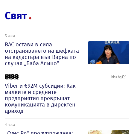
Свят
3 часа
ВАС остави в сила
отстраняването на шефката
на кадастъра във Варна по
случая „Баба Алино“
biss.bg
Viber и €92М субсидии: Как
малките и средните
предприятия превръщат
комуникацията в директен
дриход
4 часа
„Суис Ре“ предупреждава: