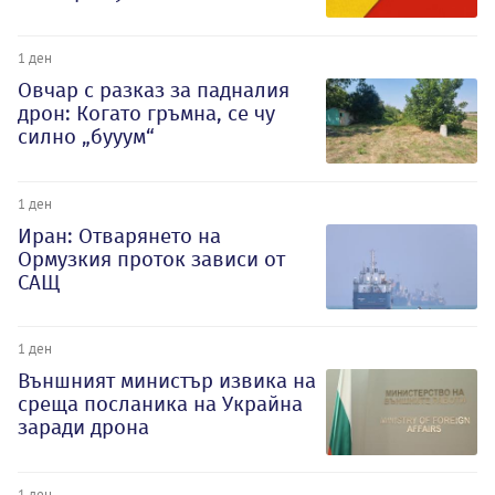
1 ден
Овчар с разказ за падналия
дрон: Когато гръмна, се чу
силно „бууум“
1 ден
Иран: Отварянето на
Ормузкия проток зависи от
САЩ
1 ден
Външният министър извика на
среща посланика на Украйна
заради дрона
1 ден