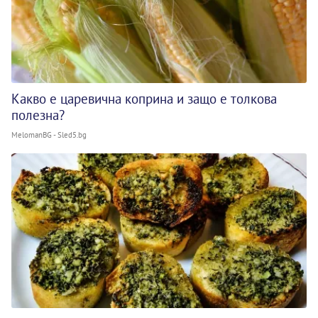
Какво е царевична коприна и защо е толкова
полезна?
MelomanBG - Sled5.bg