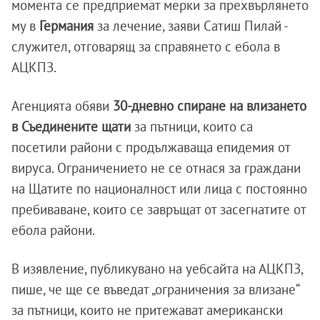
момента се предприемат мерки за прехвърлянето
му в
Германия
за лечение, заяви Сатиш Пилай -
служител, отговарящ за справянето с ебола в
АЦКПЗ.
Агенцията обяви
30-дневно спиране на влизането
в Съединените щати
за пътници, които са
посетили райони с продължаваща епидемия от
вируса. Ограничението не се отнася за граждани
на Щатите по националност или лица с постоянно
пребиваване, които се завръщат от засегнатите от
ебола райони.
В изявление, публикувано на уебсайта на АЦКПЗ,
пише, че ще се въведат „ограничения за влизане“
за пътници, които не притежават американски