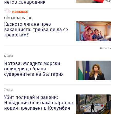
негов сънародник
ohnamama.bg
Късното лягане през
ваканцията: трябва ли да се
тревожим?
6 часа
Йотова: Младите морски
офицери да бранят
суверенитета на България
7 часа
Убит полицай и ранени:
Нападения белязаха старта на
новия президент в Колумбия