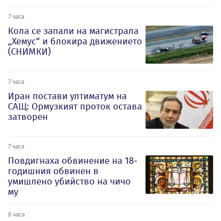
7 часа
Кола се запали на магистрала
„Хемус“ и блокира движението
(СНИМКИ)
7 часа
Иран постави ултиматум на
САЩ: Ормузкият проток остава
затворен
7 часа
Повдигнаха обвинение на 18-
годишния обвинен в
умишлено убийство на чичо
му
8 часа