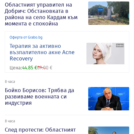
Oбластният управител на
Добрич: Обстановката в
района на село Кардам към
момента е спокойна
Оферта от Grabo.bg
Терапия за активно
възпалително акне Acne
Recovery
Цена:
44.85 €
69.00 €
8 часа
Бойко Борисов: Трябва да
развиваме военната си
индустрия
8 часа
След протести: Областният