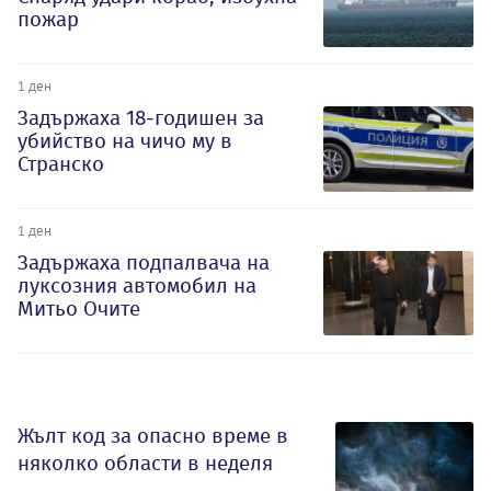
пожар
1 ден
Задържаха 18-годишен за
убийство на чичо му в
Странско
1 ден
Задържаха подпалвача на
луксозния автомобил на
Митьо Очите
Жълт код за опасно време в
няколко области в неделя