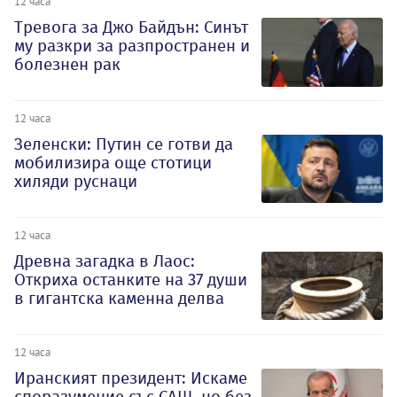
12 часа
Тревога за Джо Байдън: Синът
му разкри за разпространен и
болезнен рак
12 часа
Зеленски: Путин се готви да
мобилизира още стотици
хиляди руснаци
12 часа
Древна загадка в Лаос:
Откриха останките на 37 души
в гигантска каменна делва
12 часа
Иранският президент: Искаме
споразумение със САЩ, но без