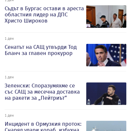
Съдът в Бургас остави в ареста
областния лидер на ДПС
Христо Широков
1 ден
Сенатът на САЩ утвърди Тод
Бланч за главен прокурор
1 ден
Зеленски: Споразумяхме се
със САЩ за месечна доставка
на ракети за „Пейтриът“
1 ден
Инцидент в Ормузкия проток:
Снаряд удари кораб, избухна