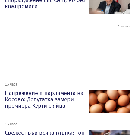
компромиси
13 часа
Напрежение в парламента на
Косово: Депутатка замери
премиера Курти с яйца
13 часа
Свежест във всяка глътка: Топ