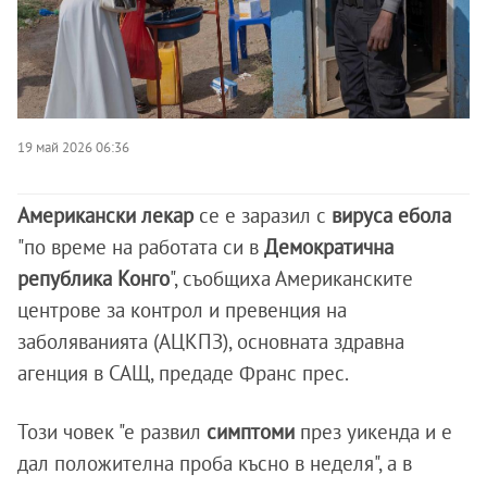
19 май 2026 06:36
Американски лекар
се е заразил с
вируса ебола
"по време на работата си в
Демократична
република Конго
", съобщиха Американските
центрове за контрол и превенция на
заболяванията (АЦКПЗ), основната здравна
агенция в САЩ, предаде Франс прес.
Този човек "е развил
симптоми
през уикенда и е
дал положителна проба късно в неделя", а в