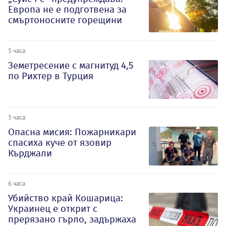
Европа не е подготвена за
смъртоносните горещини
5 часа
Земетресение с магнитуд 4,5
по Рихтер в Турция
5 часа
Опасна мисия: Пожарникари
спасиха куче от язовир
Кърджали
6 часа
Убийство край Кошарица:
Украинец е открит с
прерязано гърло, задържаха