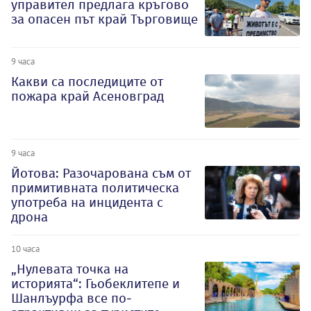
управител предлага кръгово
за опасен път край Търговище
9 часа
Какви са последиците от
пожара край Асеновград
9 часа
Йотова: Разочарована съм от
примитивната политическа
употреба на инцидента с
дрона
10 часа
„Нулевата точка на
историята“: Гьобеклитепе и
Шанлъурфа все по-