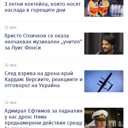
3 летни коктейла, които носят
наслада в горещите дни
21 часа
Христо Стоичков се оказа
неочакван музикален „учител“
за Луис Фонси
22 часа
След взрива на дрона край
Кардам: Версиите, реакциите и
отговорът на Украйна
22 часа
Адмирал Ефтимов за падналия
у нас дрон: Няма
преднамерени действия срещу