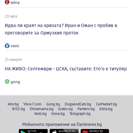
edna
13 часа
Идва ли краят на кризата? Иран и Оман с пробив в
преговорите за Ормузкия проток
vesti
25 минути
НА ЖИВО: Септември - ЦСКА, съставите: Ето'о е титуляр
gong
Abv.bg
Vbox7.com
Gong.bg
DogsAndCats.bg
CarMarket.bg
BISS.bg
Ohnamama.bg
Grabo.bg
Pariteni.bg
Edna.bg
Vesti.bg
Nova.bg
Telegraph.bg
Мобилното приложение на Dariknews.bg