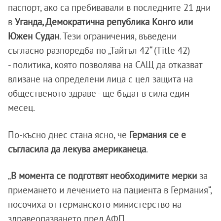
паспорт, ако са пребивавали в последните 21 дни
в
Уганда, Демократична република Конго или
Южен Судан
. Тези ограничения, въведени
съгласно разпоредба по „Тайтъл 42“ (Title 42)
- политика, която позволява на САЩ да отказват
влизане на определени лица с цел защита на
общественото здраве - ще бъдат в сила един
месец.
По-късно днес стана ясно, че
Германия се е
съгласила да лекува американеца
.
„
В момента се подготвят необходимите мерки
за
приемането и лечението на пациента в Германия“,
посочиха от германското министерство на
здравеопазването пред АФП..