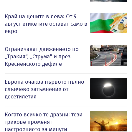
Край на цените в лева: От 9
август етикетите остават само в
евро
Ограничават движението по
„Тракия“, „Струма“ и през
Кресненското дефиле
Европа очаква първото пълно
слънчево затъмнение от
десетилетия
Когато всичко те дразни: тези
трикове променят
настроението за минути