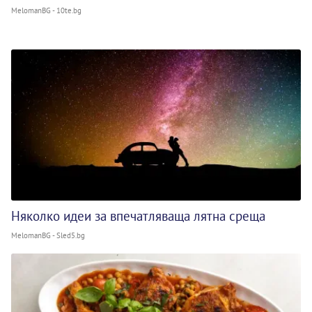
MelomanBG - 10te.bg
Няколко идеи за впечатляваща лятна среща
MelomanBG - Sled5.bg