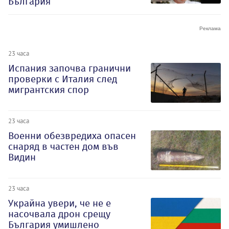
България
23 часа
Испания започва гранични
проверки с Италия след
мигрантския спор
23 часа
Военни обезвредиха опасен
снаряд в частен дом във
Видин
23 часа
Украйна увери, че не е
насочвала дрон срещу
България умишлено