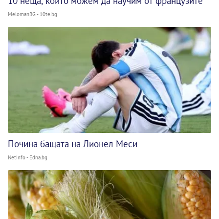
10 неща, които можем да научим от французите
MelomanBG - 10te.bg
Почина бащата на Лионел Меси
NetInfo - Edna.bg