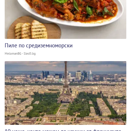
Пиле по средиземноморски
MelomanBG - Sled5.bg