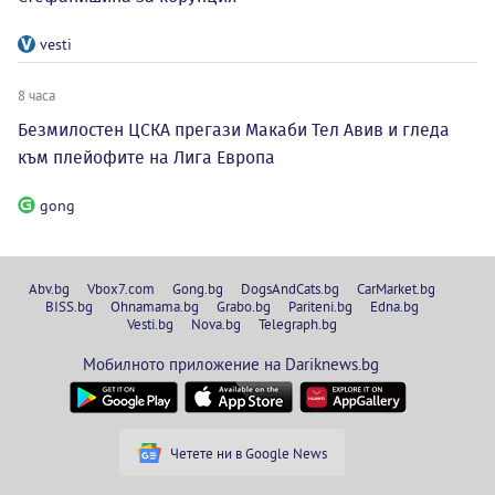
vesti
8 часа
Безмилостен ЦСКА прегази Макаби Тел Авив и гледа
към плейофите на Лига Европа
gong
Abv.bg
Vbox7.com
Gong.bg
DogsAndCats.bg
CarMarket.bg
BISS.bg
Ohnamama.bg
Grabo.bg
Pariteni.bg
Edna.bg
Vesti.bg
Nova.bg
Telegraph.bg
Мобилното приложение на Dariknews.bg
Четете ни в Google News