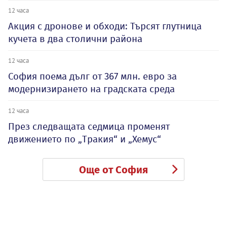
12 часа
Акция с дронове и обходи: Търсят глутница
кучета в два столични района
12 часа
София поема дълг от 367 млн. евро за
модернизирането на градската среда
12 часа
През следващата седмица променят
движението по „Тракия“ и „Хемус“
Още от София