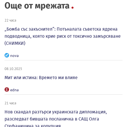
Още от мрежата
22 часа
„Бомба със закъснител“: Потъналата съветска ядрена
подводница, която крие риск от токсично замърсяване
(СНИМКИ)
nova
08.10.2025
Мит или истина: Времето ми влияе
edna
21 часа
Нов скандал разтърси украинската дипломация,
разследват бившата посланичка в САЩ Олга
Стефанишина за корупция