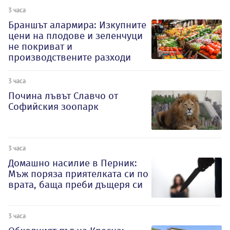
3 часа
Браншът алармира: Изкупните
цени на плодове и зеленчуци
не покриват и
производствените разходи
3 часа
Почина лъвът Славчо от
Софийския зоопарк
3 часа
Домашно насилие в Перник:
Мъж поряза приятелката си по
врата, баща преби дъщеря си
3 часа