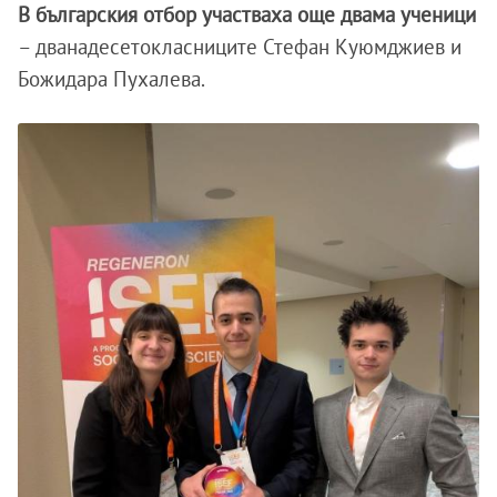
В българския отбор участваха още двама ученици
– дванадесетокласниците Стефан Куюмджиев и
Божидара Пухалева.