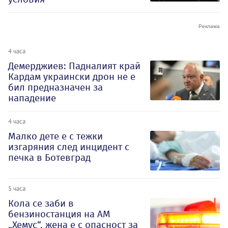
4 часа
Демерджиев: Падналият край
Кардам украински дрон не е
бил предназначен за
нападение
4 часа
Малко дете е с тежки
изгаряния след инцидент с
печка в Ботевград
5 часа
Кола се заби в
бензиностанция на АМ
„Хемус“, жена е с опасност за