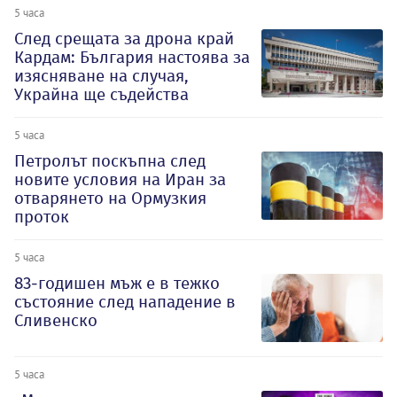
5 часа
След срещата за дрона край
Кардам: България настоява за
изясняване на случая,
Украйна ще съдейства
5 часа
Петролът поскъпна след
новите условия на Иран за
отварянето на Ормузкия
проток
5 часа
83-годишен мъж е в тежко
състояние след нападение в
Сливенско
5 часа