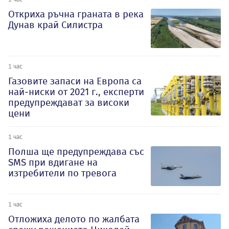
Откриха ръчна граната в река
Дунав край Силистра
1 час
Газовите запаси на Европа са
най-ниски от 2021 г., експерти
предупреждават за високи
цени
1 час
Полша ще предупреждава със
SMS при вдигане на
изтребители по тревога
1 час
Отложиха делото по жалбата