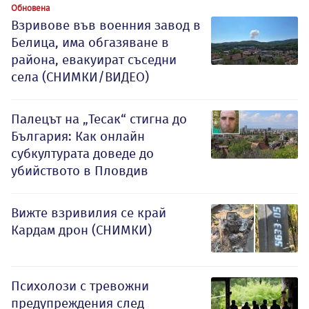
Обновена
Взривове във военния завод в
Белица, има обгазяване в
района, евакуират съседни
села (СНИМКИ/ВИДЕО)
Палецът на „Тесак“ стигна до
България: Как онлайн
субкултурата доведе до
убийството в Пловдив
Вижте взривилия се край
Кардам дрон (СНИМКИ)
Психолози с тревожни
предупреждения след