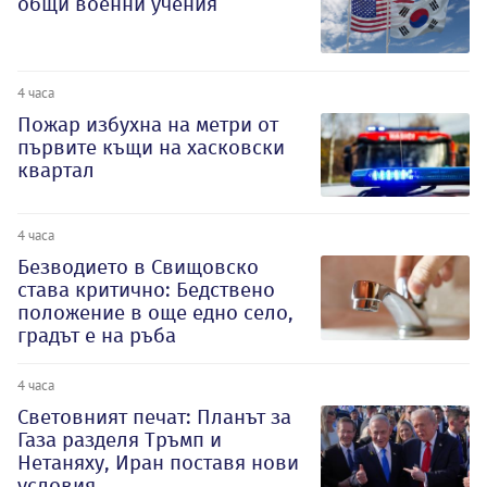
общи военни учения
4 часа
Пожар избухна на метри от
първите къщи на хасковски
квартал
4 часа
Безводието в Свищовско
става критично: Бедствено
положение в още едно село,
градът е на ръба
4 часа
Световният печат: Планът за
Газа разделя Тръмп и
Нетаняху, Иран поставя нови
условия