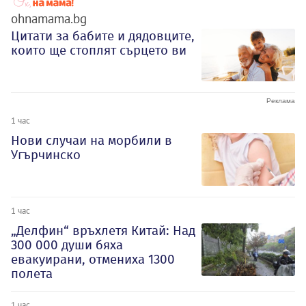
ohnamama.bg
Цитати за бабите и дядовците,
които ще стоплят сърцето ви
1 час
Нови случаи на морбили в
Угърчинско
1 час
„Делфин“ връхлетя Китай: Над
300 000 души бяха
евакуирани, отмениха 1300
полета
1 час