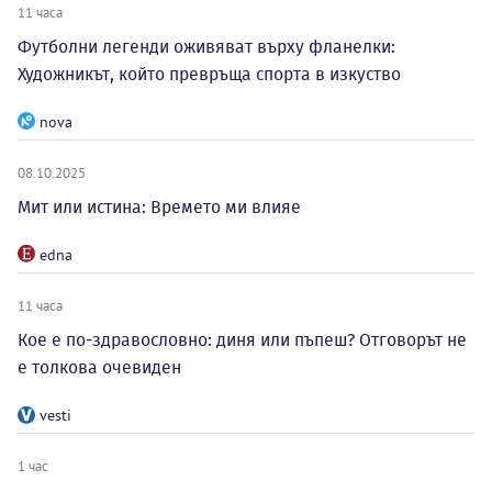
11 часа
Футболни легенди оживяват върху фланелки:
Художникът, който превръща спорта в изкуство
nova
08.10.2025
Мит или истина: Времето ми влияе
edna
11 часа
Кое е по-здравословно: диня или пъпеш? Отговорът не
е толкова очевиден
vesti
1 час