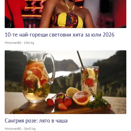
10-те най-горещи световни хита за юли 2026
MelomanBG - 10te.bg
Сангрия розе: лято в чаша
MelomanBG - Sled5.bg