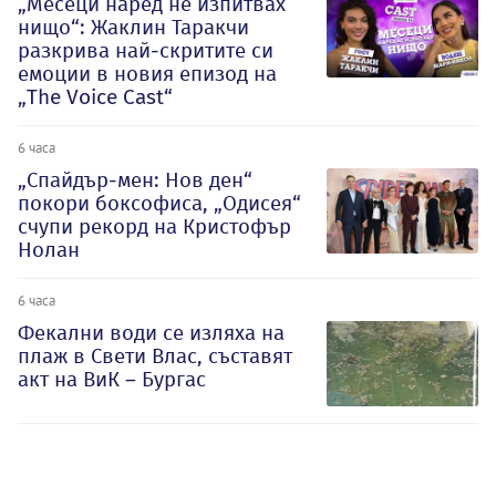
„Месеци наред не изпитвах
нищо“: Жаклин Таракчи
разкрива най-скритите си
емоции в новия епизод на
„The Voice Cast“
6 часа
„Спайдър-мен: Нов ден“
покори боксофиса, „Одисея“
счупи рекорд на Кристофър
Нолан
6 часа
Фекални води се изляха на
плаж в Свети Влас, съставят
акт на ВиК – Бургас