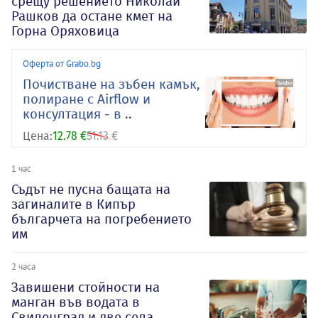
срещу решението Николай
Рашков да остане кмет на
Горна Оряховица
Оферта от Grabo.bg
Почистване на зъбен камък,
полиране с Airflow и
консултация - в ..
Цена:
12.78 €
51.13 €
1 час
Съдът не пусна бащата на
загиналите в Кипър
българчета на погребението
им
2 часа
Завишени стойности на
манган във водата в
Свиленград и две села