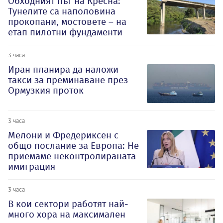
Обходният път на Кресна:
Тунелите са наполовина
прокопани, мостовете – на
етап пилотни фундаменти
3 часа
Иран планира да наложи
такси за преминаване през
Ормузкия проток
3 часа
Мелони и Фредериксен с
общо послание за Европа: Не
приемаме неконтролираната
имиграция
3 часа
В кои сектори работят най-
много хора на максимален