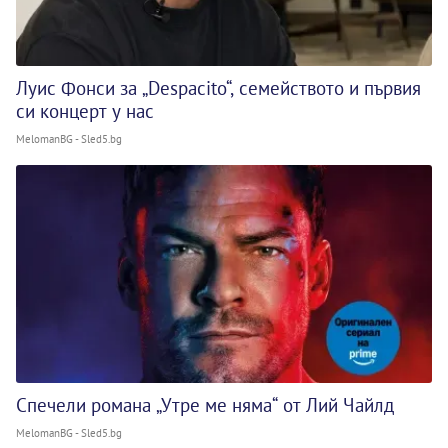
Луис Фонси за „Despacito“, семейството и първия
си концерт у нас
MelomanBG - Sled5.bg
Спечели романа „Утре ме няма“ от Лий Чайлд
MelomanBG - Sled5.bg