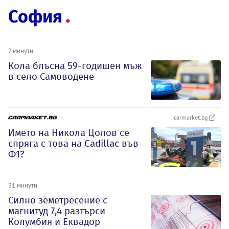
София
7 минути
Кола блъсна 59-годишен мъж
в село Самоводене
carmarket.bg
Името на Никола Цолов се
спряга с това на Cadillac във
Ф1?
31 минути
Силно земетресение с
магнитуд 7,4 разтърси
Колумбия и Еквадор