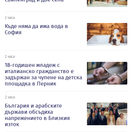
2 часа
Къде няма да има вода в
София
2 часа
18-годишен младеж с
италианско гражданство е
задържан за чупене на детска
площадка в Перник
2 часа
България и арабските
държави обсъдиха
напрежението в Близкия
изток