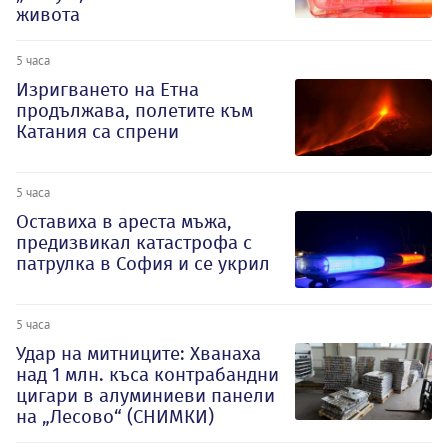
живота
5 часа
Изригването на Етна
продължава, полетите към
Катания са спрени
5 часа
Оставиха в ареста мъжа,
предизвикал катастрофа с
патрулка в София и се укрил
5 часа
Удар на митниците: Хванаха
над 1 млн. къса контрабандни
цигари в алуминиеви панели
на „Лесово“ (СНИМКИ)