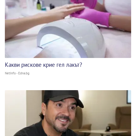
Какви рискове крие гел лакът?
NetInfo - Edna.bg