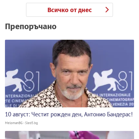
Всичко от днес
Препоръчано
10 август: Честит рожден ден, Антонио Бандерас!
MelomanBG - Sled5.bg