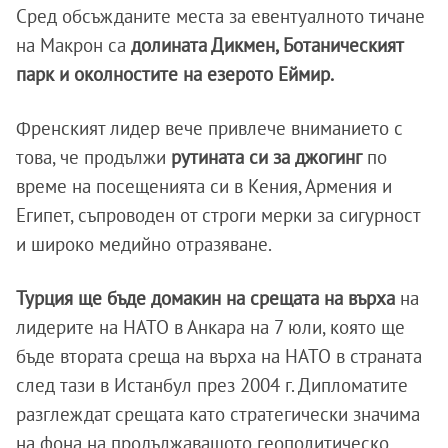
Сред обсъжданите места за евентуалното тичане
на Макрон са
долината Дикмен, Ботаническият
парк и околностите на езерото Еймир.
Френският лидер вече привлече вниманието с
това, че продължи
рутината си за джогинг
по
време на посещенията си в Кения, Армения и
Египет, съпроводен от строги мерки за сигурност
и широко медийно отразяване.
Турция ще бъде домакин на срещата на върха
на
лидерите на НАТО в Анкара на 7 юли, която ще
бъде втората среща на върха на НАТО в страната
след тази в Истанбул през 2004 г. Дипломатите
разглеждат срещата като стратегически значима
на фона на продължаващото геополитическо