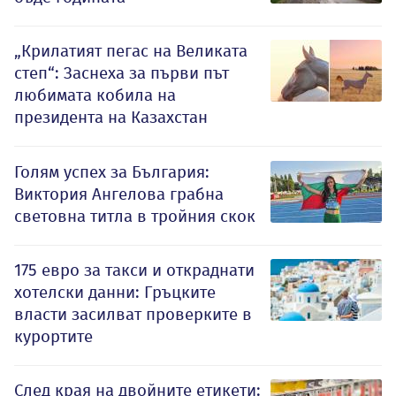
„Крилатият пегас на Великата
степ“: Заснеха за първи път
любимата кобила на
президента на Казахстан
Голям успех за България:
Виктория Ангелова грабна
световна титла в тройния скок
175 евро за такси и откраднати
хотелски данни: Гръцките
власти засилват проверките в
курортите
След края на двойните етикети: