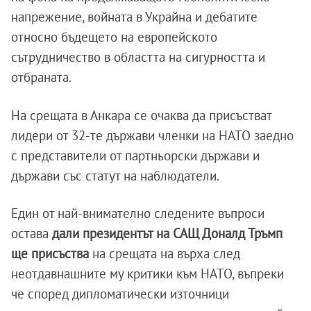
напрежение, войната в Украйна и дебатите
относно бъдещето на европейското
сътрудничество в областта на сигурността и
отбраната.
На срещата в Анкара се очаква да присъстват
лидери от 32-те държави членки на НАТО заедно
с представители от партньорски държави и
държави със статут на наблюдатели.
Един от най-внимателно следените въпроси
остава
дали президентът на САЩ Доналд Тръмп
ще присъства
на срещата на върха след
неотдавнашните му критики към НАТО, въпреки
че според дипломатически източници