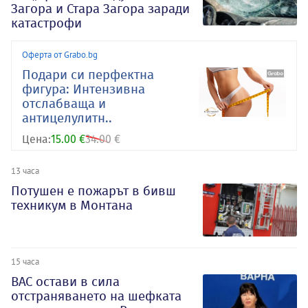
Загора и Стара Загора заради
катастрофи
Оферта от Grabo.bg
Подари си перфектна
фигура: Интензивна
отслабваща и
антицелулитн..
Цена:
15.00 €
34.00 €
13 часа
Потушен е пожарът в бивш
техникум в Монтана
15 часа
ВАС остави в сила
отстраняването на шефката