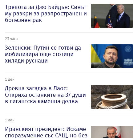
Тревога за Джо Байдън: Синът
му разкри за разпространен и
болезнен рак
23 часа
Зеленски: Путин се готви да
мобилизира още стотици
хиляди руснаци
1 ден
Древна загадка в Лаос:
Откриха останките на 37 души
в гигантска каменна делва
1 ден
Иранският президент: Искаме
споразумение със САЩ, но без