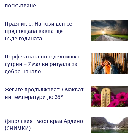
поскъпване
Празник е: На този ден се
предвещава каква ще
бъде годината
Перфектната понеделнишка
сутрин – 7 малки ритуала за
добро начало
Жегите продължават: Очакват
ни температури до 35°
Дяволският мост край Ардино
(СНИМКИ)