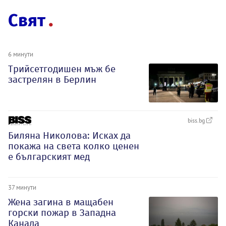
Свят
6 минути
Трийсетгодишен мъж бе
застрелян в Берлин
biss.bg
Биляна Николова: Исках да
покажа на света колко ценен
е българският мед
37 минути
Жена загина в мащабен
горски пожар в Западна
Канада