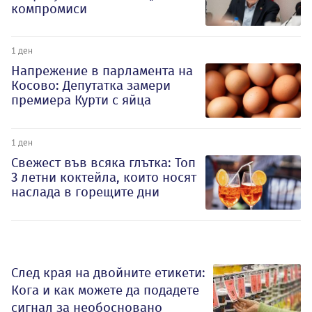
компромиси
1 ден
Напрежение в парламента на
Косово: Депутатка замери
премиера Курти с яйца
1 ден
Свежест във всяка глътка: Топ
3 летни коктейла, които носят
наслада в горещите дни
След края на двойните етикети:
Кога и как можете да подадете
сигнал за необосновано