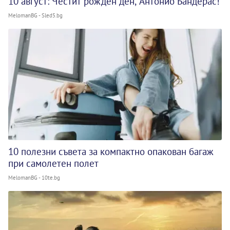
10 август: Честит рожден ден, Антонио Бандерас!
MelomanBG - Sled5.bg
10 полезни съвета за компактно опакован багаж
при самолетен полет
MelomanBG - 10te.bg