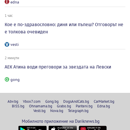
edna
1 час
Кое е по-здравословно: диня или пъпеш? Отговорът не
е толкова очевиден
vesti
2 минути
АЕК Атина води преговори за звездата на Левски
gong
Abv.bg
Vbox7.com
Gong.bg
DogsAndCats.bg
CarMarket.bg
BISS.bg
Ohnamama.bg
Grabo.bg
Pariteni.bg
Edna.bg
Vesti.bg
Nova.bg
Telegraph.bg
Мобилното приложение на Dariknews.bg