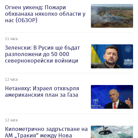
Огнен уикенд: Пожари
обхванаха няколко области у
нас (ОБЗОР)
11 часа
Зеленски: В Русия ще бъдат
разположени до 50 000
севернокорейски войници
12 часа
Нетаняху: Израел отхвърля
американския план за Газа
12 часа
Километрично задръстване на
АМ „Тракия“ между Нова