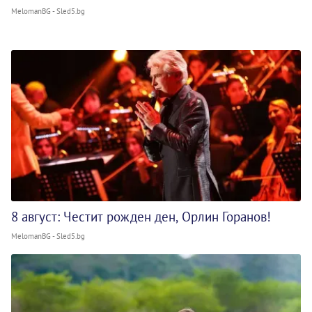
MelomanBG - Sled5.bg
8 август: Честит рожден ден, Орлин Горанов!
MelomanBG - Sled5.bg