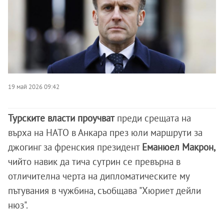
19 май 2026 09:42
Турските власти проучват
преди срещата на
върха на НАТО в Анкара през юли маршрути за
джогинг за френския президент
Еманюел Макрон,
чийто навик да тича сутрин се превърна в
отличителна черта на дипломатическите му
пътувания в чужбина, съобщава "Хюриет дейли
нюз".