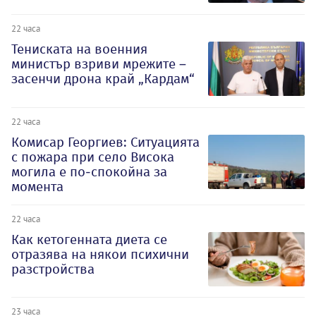
22 часа
Тениската на военния
министър взриви мрежите –
засенчи дрона край „Кардам“
22 часа
Комисар Георгиев: Ситуацията
с пожара при село Висока
могила е по-спокойна за
момента
22 часа
Как кетогенната диета се
отразява на някои психични
разстройства
23 часа