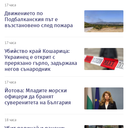
17 часа
Движението по
Подбалканския път е
възстановено след пожара
17 часа
Убийство край Кошарица:
Украинец е открит с
прерязано гърло, задържаха
негов сънародник
17 часа
Йотова: Младите морски
офицери да бранят
суверенитета на България
18 часа