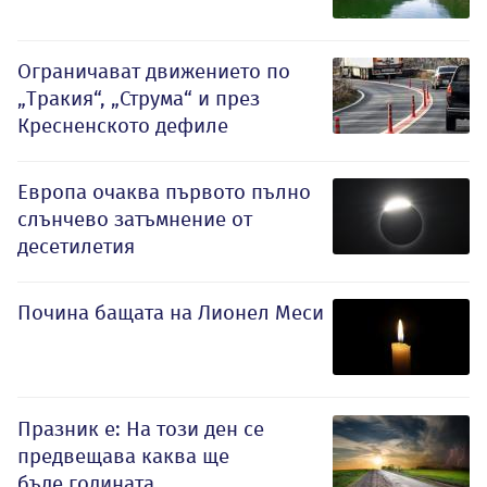
Ограничават движението по
„Тракия“, „Струма“ и през
Кресненското дефиле
Европа очаква първото пълно
слънчево затъмнение от
десетилетия
Почина бащата на Лионел Меси
Празник е: На този ден се
предвещава каква ще
бъде годината