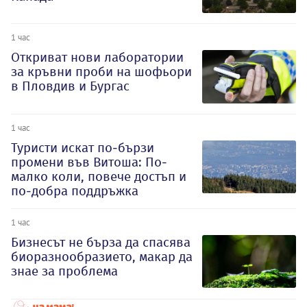
1 час
Откриват нови лаборатории
за кръвни проби на шофьори
в Пловдив и Бургас
1 час
Туристи искат по-бързи
промени във Витоша: По-
малко коли, повече достъп и
по-добра поддръжка
1 час
Бизнесът не бърза да спасява
биоразнообразието, макар да
знае за проблема