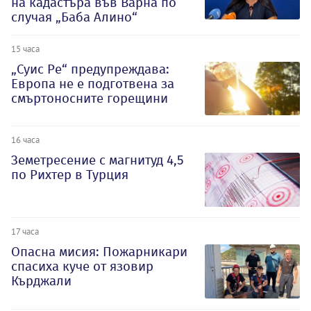
на кадастъра във Варна по
случая „Баба Алино“
15 часа
„Суис Ре“ предупреждава:
Европа не е подготвена за
смъртоносните горещини
16 часа
Земетресение с магнитуд 4,5
по Рихтер в Турция
17 часа
Опасна мисия: Пожарникари
спасиха куче от язовир
Кърджали