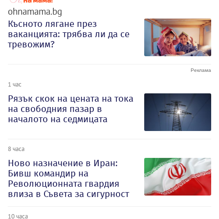
ohnamama.bg
Късното лягане през
ваканцията: трябва ли да се
тревожим?
1 час
Рязък скок на цената на тока
на свободния пазар в
началото на седмицата
8 часа
Ново назначение в Иран:
Бивш командир на
Революционната гвардия
влиза в Съвета за сигурност
10 часа