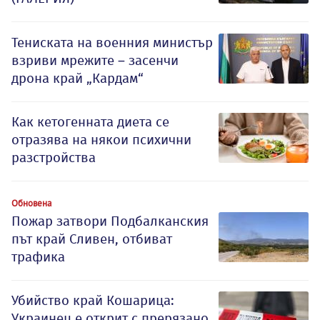
Тениската на военния министър
взриви мрежите – засенчи
дрона край „Кардам“
Как кетогенната диета се
отразява на някои психични
разстройства
Обновена
Пожар затвори Подбалканския
път край Сливен, отбиват
трафика
Убийство край Кошарица:
Украинец е открит с прерязано