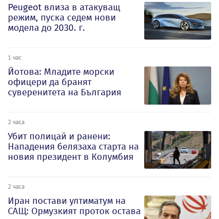
Peugeot влиза в атакуващ
режим, пуска седем нови
модела до 2030. г.
1 час
Йотова: Младите морски
офицери да бранят
суверенитета на България
2 часа
Убит полицай и ранени:
Нападения белязаха старта на
новия президент в Колумбия
2 часа
Иран постави ултиматум на
САЩ: Ормузкият проток остава