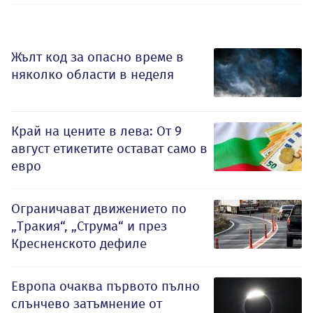
Жълт код за опасно време в
няколко области в неделя
Край на цените в лева: От 9
август етикетите остават само в
евро
Ограничават движението по
„Тракия“, „Струма“ и през
Кресненското дефиле
Европа очаква първото пълно
слънчево затъмнение от