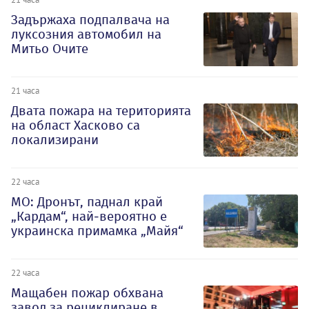
Задържаха подпалвача на
луксозния автомобил на
Митьо Очите
21 часа
Двата пожара на територията
на област Хасково са
локализирани
22 часа
МО: Дронът, паднал край
„Кардам“, най-вероятно е
украинска примамка „Майя“
22 часа
Мащабен пожар обхвана
завод за рециклиране в