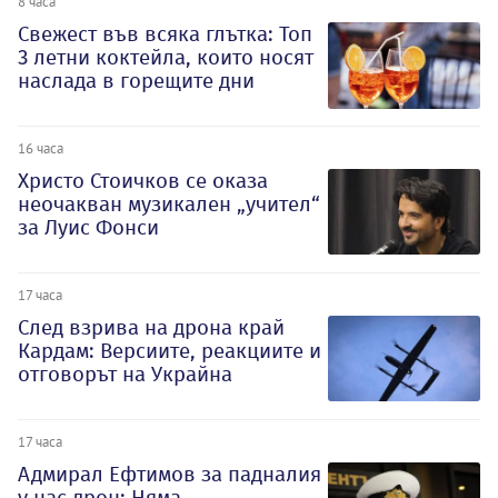
8 часа
Свежест във всяка глътка: Топ
3 летни коктейла, които носят
наслада в горещите дни
16 часа
Христо Стоичков се оказа
неочакван музикален „учител“
за Луис Фонси
17 часа
След взрива на дрона край
Кардам: Версиите, реакциите и
отговорът на Украйна
17 часа
Адмирал Ефтимов за падналия
у нас дрон: Няма