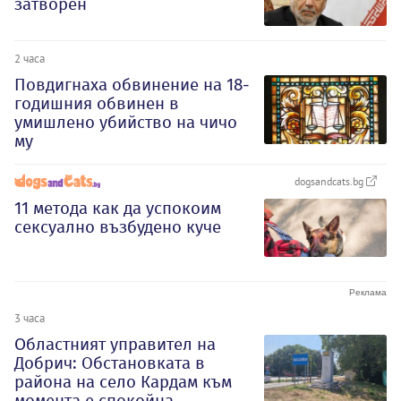
затворен
2 часа
Повдигнаха обвинение на 18-
годишния обвинен в
умишлено убийство на чичо
му
dogsandcats.bg
11 метода как да успокоим
сексуално възбудено куче
3 часа
Oбластният управител на
Добрич: Обстановката в
района на село Кардам към
момента е спокойна