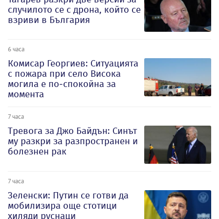
случилото се с дрона, който се
взриви в България
6 часа
Комисар Георгиев: Ситуацията
с пожара при село Висока
могила е по-спокойна за
момента
7 часа
Тревога за Джо Байдън: Синът
му разкри за разпространен и
болезнен рак
7 часа
Зеленски: Путин се готви да
мобилизира още стотици
хиляди руснаци