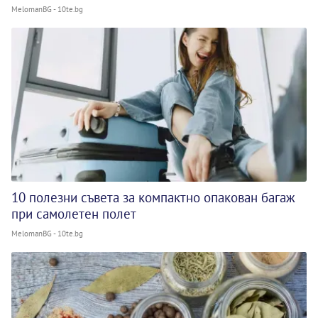
MelomanBG - 10te.bg
10 полезни съвета за компактно опакован багаж
при самолетен полет
MelomanBG - 10te.bg