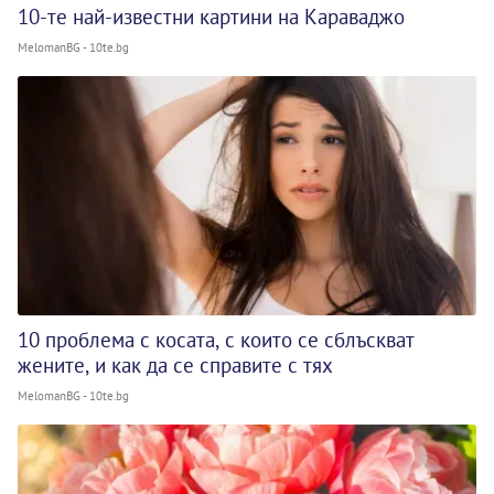
10-те най-известни картини на Караваджо
MelomanBG - 10te.bg
10 проблема с косата, с които се сблъскват
жените, и как да се справите с тях
MelomanBG - 10te.bg