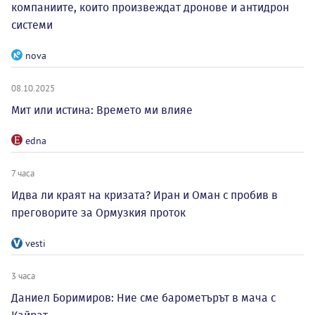
компаниите, които произвеждат дронове и антидрон
системи
nova
08.10.2025
Мит или истина: Времето ми влияе
edna
7 часа
Идва ли краят на кризата? Иран и Оман с пробив в
преговорите за Ормузкия проток
vesti
3 часа
Даниел Боримиров: Ние сме барометърът в мача с