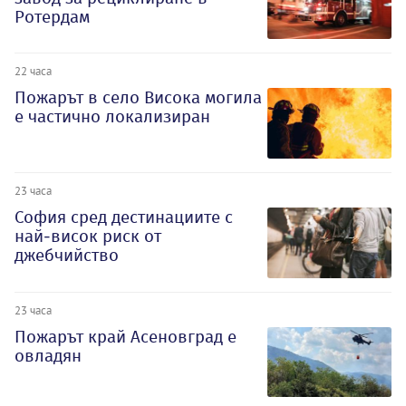
Ротердам
22 часа
Пожарът в село Висока могила
е частично локализиран
23 часа
София сред дестинациите с
най-висок риск от
джебчийство
23 часа
Пожарът край Асеновград е
овладян