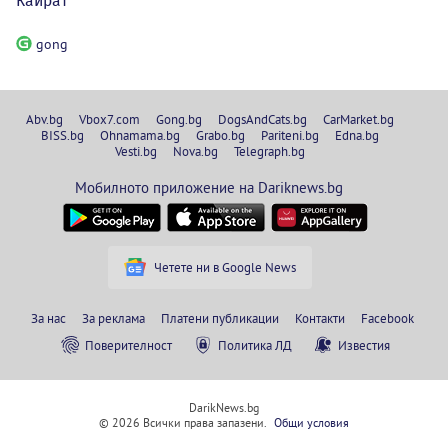
Кайрат
gong
Abv.bg
Vbox7.com
Gong.bg
DogsAndCats.bg
CarMarket.bg
BISS.bg
Ohnamama.bg
Grabo.bg
Pariteni.bg
Edna.bg
Vesti.bg
Nova.bg
Telegraph.bg
Мобилното приложение на Dariknews.bg
Четете ни в Google News
За нас
За реклама
Платени публикации
Контакти
Facebook
Поверителност
Политика ЛД
Известия
DarikNews.bg
© 2026 Всички права запазени.
Общи условия