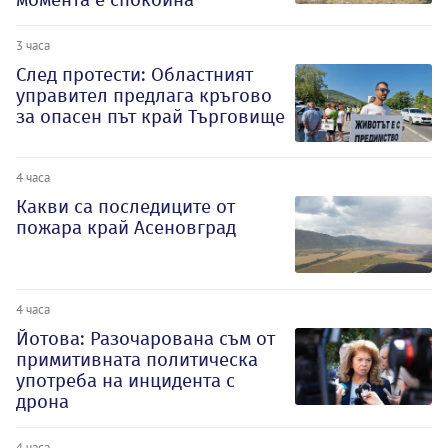
3 часа
След протести: Областният
управител предлага кръгово
за опасен път край Търговище
4 часа
Какви са последиците от
пожара край Асеновград
4 часа
Йотова: Разочарована съм от
примитивната политическа
употреба на инцидента с
дрона
4 часа