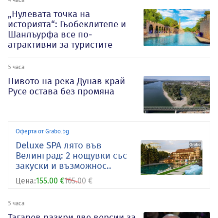
„Нулевата точка на
историята“: Гьобеклитепе и
Шанлъурфа все по-
атрактивни за туристите
5 часа
Нивото на река Дунав край
Русе остава без промяна
Оферта от Grabo.bg
Deluxe SPA лято във
Велинград: 2 нощувки със
закуски и възможнос..
Цена:
155.00 €
165.00 €
5 часа
Тагарев разкри две версии за