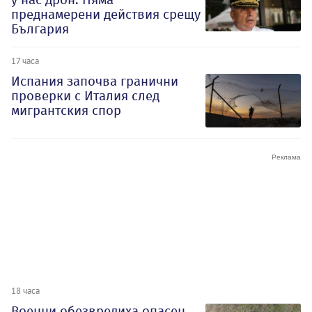
преднамерени действия срещу
България
17 часа
Испания започва гранични
проверки с Италия след
мигрантския спор
18 часа
Военни обезвредиха опасен