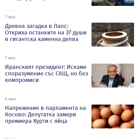
7 часа
Древна загадка в Лаос:
Откриха останките на 37 души
в гигантска каменна делва
7 часа
Иранският президент: Искаме
споразумение със САЩ, но без
компромиси
8 часа
Напрежение в парламента на
Косово: Депутатка замери
премиера Курти с яйца