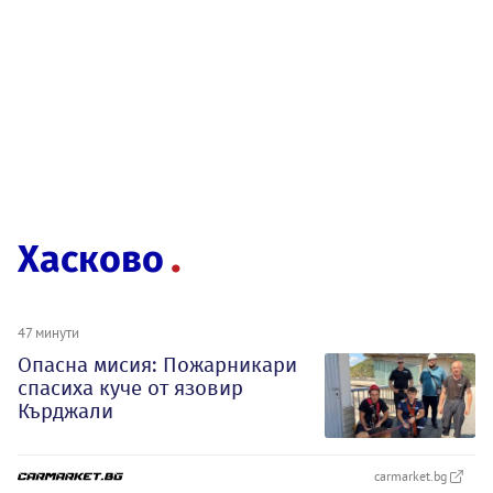
Хасково
47 минути
Опасна мисия: Пожарникари
спасиха куче от язовир
Кърджали
carmarket.bg