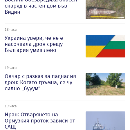
снаряд в частен дом във
Видин
18 часа
Украйна увери, че не е
насочвала дрон срещу
България умишлено
19 часа
Овчар с разказ за падналия
дрон: Когато гръмна, се чу
силно „бууум“
19 часа
Иран: Отварянето на
Ормузкия проток зависи от
САЩ