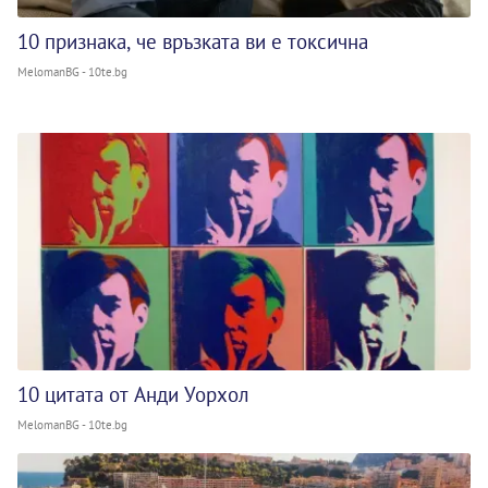
10 признака, че връзката ви е токсична
MelomanBG - 10te.bg
10 цитата от Анди Уорхол
MelomanBG - 10te.bg