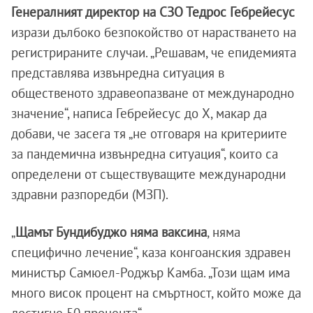
Генералният директор на СЗО Тедрос Гебрейесус
изрази дълбоко безпокойство от нарастването на
регистрираните случаи. „Решавам, че епидемията
представлява извънредна ситуация в
общественото здравеопазване от международно
значение“, написа Гебрейесус до X, макар да
добави, че засега тя „не отговаря на критериите
за пандемична извънредна ситуация“, които са
определени от съществуващите международни
здравни разпоредби (МЗП).
„
Щамът Бундибуджо няма ваксина
, няма
специфично лечение“, каза конгоанския здравен
министър Самюел-Роджър Камба. „Този ​​щам има
много висок процент на смъртност, който може да