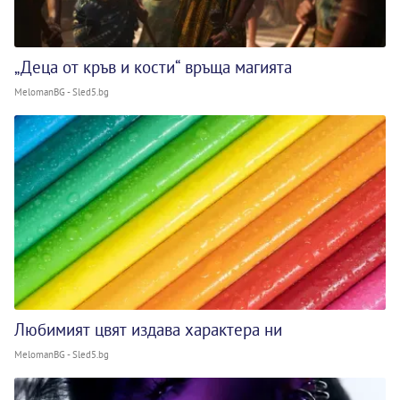
„Деца от кръв и кости“ връща магията
MelomanBG - Sled5.bg
Любимият цвят издава характера ни
MelomanBG - Sled5.bg