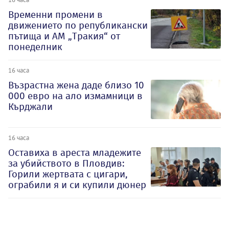
Временни промени в
движението по републикански
пътища и АМ „Тракия“ от
понеделник
16 часа
Възрастна жена даде близо 10
000 евро на ало измамници в
Кърджали
16 часа
Оставиха в ареста младежите
за убийството в Пловдив:
Горили жертвата с цигари,
ограбили я и си купили дюнер