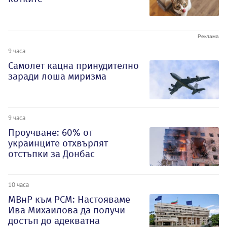
9 часа
Самолет кацна принудително
заради лоша миризма
9 часа
Проучване: 60% от
украинците отхвърлят
отстъпки за Донбас
10 часа
МВнР към РСМ: Настояваме
Ива Михаилова да получи
достъп до адекватна