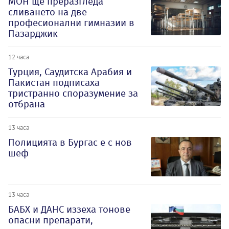
МОН ще преразгледа
сливането на две
професионални гимназии в
Пазарджик
12 часа
Турция, Саудитска Арабия и
Пакистан подписаха
тристранно споразумение за
отбрана
13 часа
Полицията в Бургас е с нов
шеф
13 часа
БАБХ и ДАНС иззеха тонове
опасни препарати,