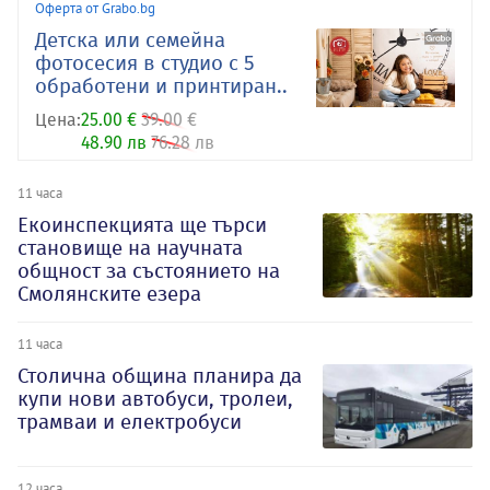
Оферта от Grabo.bg
Детска или семейна
фотосесия в студио с 5
обработени и принтиран..
Цена:
25.00 €
39.00 €
48.90 лв
76.28 лв
11 часа
Екоинспекцията ще търси
становище на научната
общност за състоянието на
Смолянските езера
11 часа
Столична община планира да
купи нови автобуси, тролеи,
трамваи и електробуси
12 часа