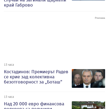
край Габрово
13 часа
Костадинов: Премиерът Радев
се крие зад колективна
безотговорност за „Боташ“
13 часа
Над 20 000 евро финансова
подкрепа са получили