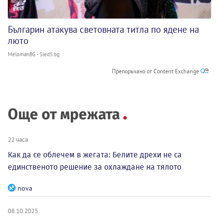
Българин атакува световната титла по ядене на
люто
MelomanBG - Sled5.bg
Препоръчано от Content Exchange
Още от мрежата
22 часа
Как да се облечем в жегата: Белите дрехи не са
единственото решение за охлаждане на тялото
nova
08.10.2025