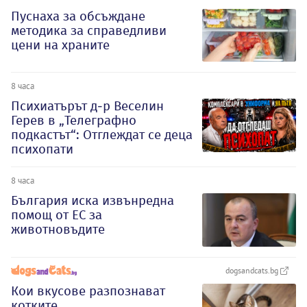
Пуснаха за обсъждане
методика за справедливи
цени на храните
8 часа
Психиатърът д-р Веселин
Герев в „Телеграфно
подкастът“: Отглеждат се деца
психопати
8 часа
България иска извънредна
помощ от ЕС за
животновъдите
dogsandcats.bg
Кои вкусове разпознават
котките