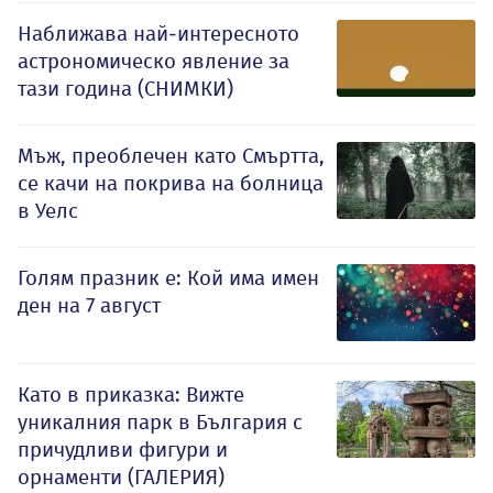
Наближава най-интересното
астрономическо явление за
тази година (СНИМКИ)
Мъж, преоблечен като Смъртта,
се качи на покрива на болница
в Уелс
Голям празник е: Кой има имен
ден на 7 август
Като в приказка: Вижте
уникалния парк в България с
причудливи фигури и
орнаменти (ГАЛЕРИЯ)