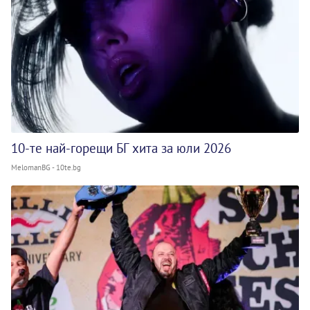
10-те най-горещи БГ хита за юли 2026
MelomanBG - 10te.bg