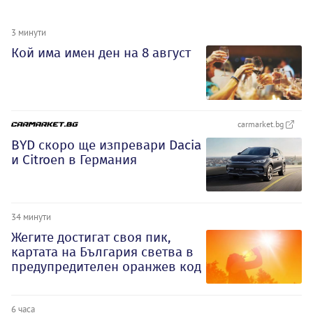
3 минути
Кой има имен ден на 8 август
carmarket.bg
BYD скоро ще изпревари Dacia
и Citroеn в Германия
34 минути
Жегите достигат своя пик,
картата на България светва в
предупредителен оранжев код
6 часа