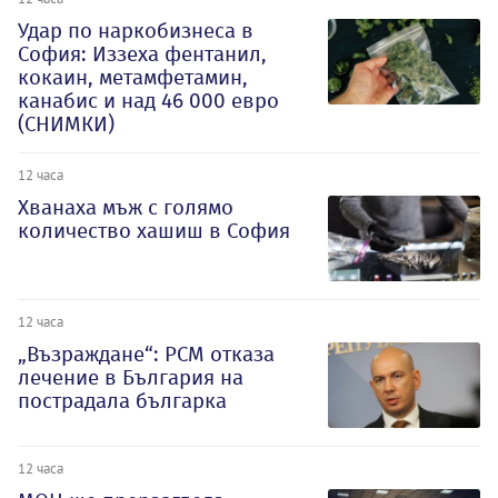
Удар по наркобизнеса в
София: Иззеха фентанил,
кокаин, метамфетамин,
канабис и над 46 000 евро
(СНИМКИ)
12 часа
Хванаха мъж с голямо
количество хашиш в София
12 часа
„Възраждане“: РСМ отказа
лечение в България на
пострадала българка
12 часа