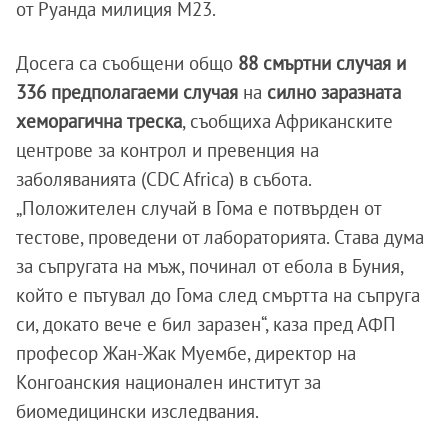
от Руанда милиция М23.
Досега са съобщени общо
88 смъртни случая и
336 предполагаеми случая
на
силно заразната
хеморагична треска
, съобщиха Африканските
центрове за контрол и превенция на
заболяванията (CDC Africa) в събота.
„Положителен случай в Гома е потвърден от
тестове, проведени от лабораторията. Става дума
за съпругата на мъж, починал от ебола в Буния,
който е пътувал до Гома след смъртта на съпруга
си, докато вече е бил заразен“, каза пред АФП
професор Жан-Жак Муембе, директор на
Конгоанския национален институт за
биомедицински изследвания.