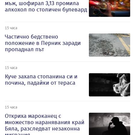
мъж, шофирал 3,13 промила
алкохол по столичен булевард
15 часа
Частично бедствено
положение в Перник заради
пропаднал път
15 часа
Куче захапа стопанина си и
почина, падайки от тераса
15 часа
Откриха мароканец с
множество наранявания край
Бяла, разследват незаконна
миграция