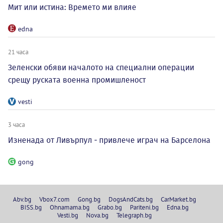
Мит или истина: Времето ми влияе
edna
21 часа
Зеленски обяви началото на специални операции
срещу руската военна промишленост
vesti
3 часа
Изненада от Ливърпул - привлече играч на Барселона
gong
Abv.bg
Vbox7.com
Gong.bg
DogsAndCats.bg
CarMarket.bg
BISS.bg
Ohnamama.bg
Grabo.bg
Pariteni.bg
Edna.bg
Vesti.bg
Nova.bg
Telegraph.bg