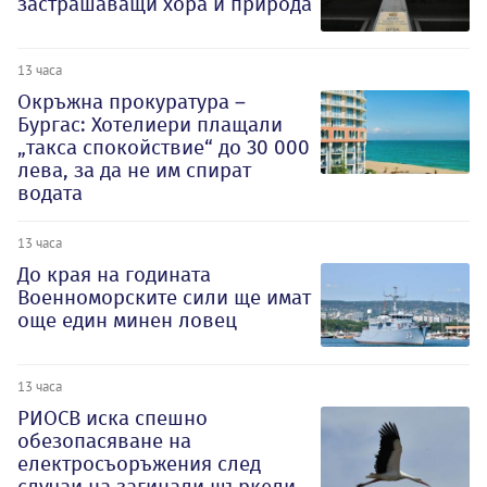
застрашаващи хора и природа
13 часа
Окръжна прокуратура –
Бургас: Хотелиери плащали
„такса спокойствие“ до 30 000
лева, за да не им спират
водата
13 часа
До края на годината
Военноморските сили ще имат
още един минен ловец
13 часа
РИОСВ иска спешно
обезопасяване на
електросъоръжения след
случаи на загинали щъркели