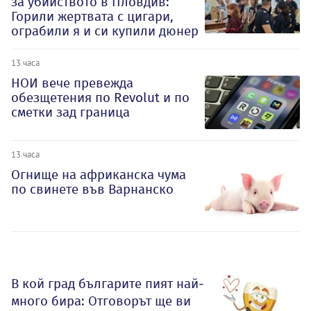
за убийството в Пловдив:
Горили жертвата с цигари,
ограбили я и си купили дюнер
13 часа
НОИ вече превежда
обезщетения по Revolut и по
сметки зад граница
13 часа
Огнище на африканска чума
по свинете във Варнанско
В кой град българите пият най-
много бира: Отговорът ще ви