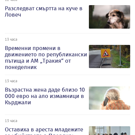
Разследват смъртта на куче в
Ловеч
13 часа
Временни промени в
движението по републикански
пътища и АМ „Тракия“ от
понеделник
13 часа
Възрастна жена даде близо 10
000 евро на ало измамници в
Кърджали
13 часа
Оставиха в ареста младежите