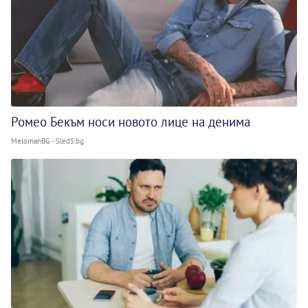
Ромео Бекъм носи новото лице на денима
MelomanBG - Sled5.bg