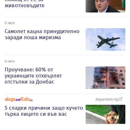
животновъдите
6 часа
Самолет кацна принудително
заради лоша миризма
6 часа
Проучване: 60% от
украинците отхвърлят
отстъпки за Донбас
dogsandcats.bg
5 сладки причини защо кучето
търка лицето си във вас