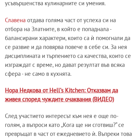
усъвършенства кулинарните си умения.
Славена
отдава голяма част от успеха си на
отбора на Златните, в който е попаднала -
балансирани характери, които са ѝ помогнали да
се развие и да повярва повече в себе си. За нея
дисциплината и търпението са качества, които се
изграждат с време, но дават резултат във всяка
сфера - не само в кухнята.
Нора Недкова от Hell’s Kitchen: Отказвам да
живея според чуждите очаквания (ВИДЕО)
След участието интересът към нея е още по-
голям, а въпроси като „Кога ще ни сготвиш?“ се
превръщат в част от ежедневието ѝ. Въпреки това