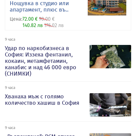
Нощувка в студио или
апартамент, плюс въ..
Цена:
72.00 €
90.00 €
140.82 лв
176.02 лв
9 часа
Удар по наркобизнеса в
София: Иззеха фентанил,
кокаин, метамфетамин,
канабис и над 46 000 евро
(СНИМКИ)
9 часа
Хванаха мъж с голямо
количество хашиш в София
9 часа