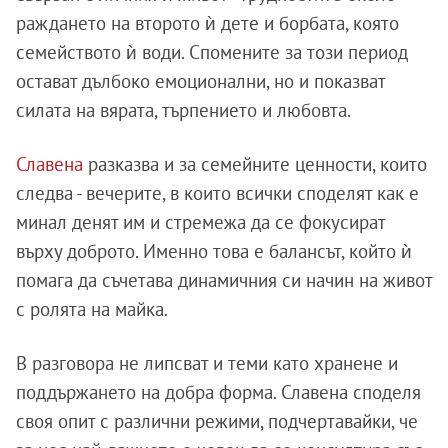
раждането на второто ѝ дете и борбата, която
семейството ѝ води. Спомените за този период
остават дълбоко емоционални, но и показват
силата на вярата, търпението и любовта.
Славена
разказва и за семейните ценности, които
следва - вечерите, в които всички споделят как е
минал денят им и стремежа да се фокусират
върху доброто. Именно това е балансът, който ѝ
помага да съчетава динамичния си начин на живот
с ролята на майка.
В разговора не липсват и теми като хранене и
поддържането на добра форма. Славена споделя
своя опит с различни режими, подчертавайки, че