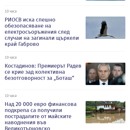
10 часа
РИОСВ иска спешно
обезопасяване на
електросъоръжения след
случаи на загинали щъркели
край Габрово
10 часа
Костадинов: Премиерът Радев
се крие зад колективна
безотговорност за „Боташ“
10 часа
Над 20 000 евро финансова
подкрепа са получили
пострадалите от майските
наводнения във
Великотърновско