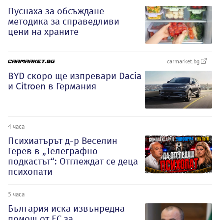
Пуснаха за обсъждане
методика за справедливи
цени на храните
carmarket.bg
BYD скоро ще изпревари Dacia
и Citroеn в Германия
4 часа
Психиатърът д-р Веселин
Герев в „Телеграфно
подкастът“: Отглеждат се деца
психопати
5 часа
България иска извънредна
помощ от ЕС за