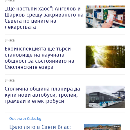
8 часа
„Ще настъпи хаос“: Ангелов и
Шарков срещу закриването на
Съвета по цените на
лекарствата
8 часа
Екоинспекцията ще търси
становище на научната
общност за състоянието на
Смолянските езера
8 часа
Столична община планира да
купи нови автобуси, тролеи,
трамваи и електробуси
Оферта от Grabo.bg
Цяло лято в Свети Влас: