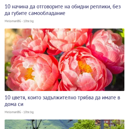
10 начина да отговорите на обидни реплики, без
да губите самообладание
MelomanBG - 10te.bg
10 цветя, които задължително трябва да имате в
дома си
MelomanBG - 10te.bg