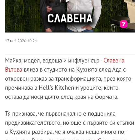
17 май 2026 10:24
Майка, модел, водеща и инфлуенсър -
Славена
Вътова
влиза в студиото на Кухнята след Ада с
откровен разказ за трансформацията, през която
преминава в Hell’s Kitchen и уроците, които
остава да носи дълго след края на формата.
Тя признава, че първоначално е подценила
предизвикателството, но още с първите си стъпки
в Кухнята разбира, че я очаква нещо много по-