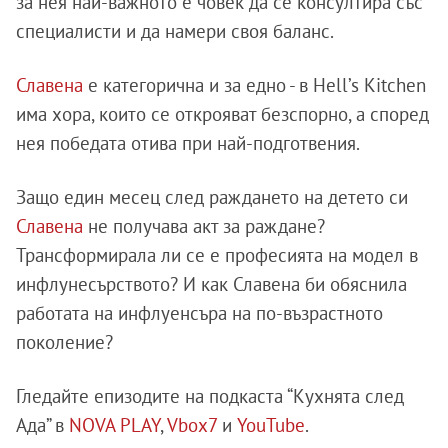
за нея най-важното е човек да се консултира със
специалисти и да намери своя баланс.
Славена
е категорична и за едно - в Hell’s Kitchen
има хора, които се открояват безспорно, а според
нея победата отива при най-подготвения.
Защо един месец след раждането на детето си
Славена
не получава акт за раждане?
Трансформирала ли се е професията на модел в
инфлунесърството? И как Славена би обяснила
работата на инфлуенсъра на по-възрастното
поколение?
Гледайте епизодите на подкаста “Кухнята след
Ада” в
NOVA PLAY
,
Vbox7
и
YouTube
.