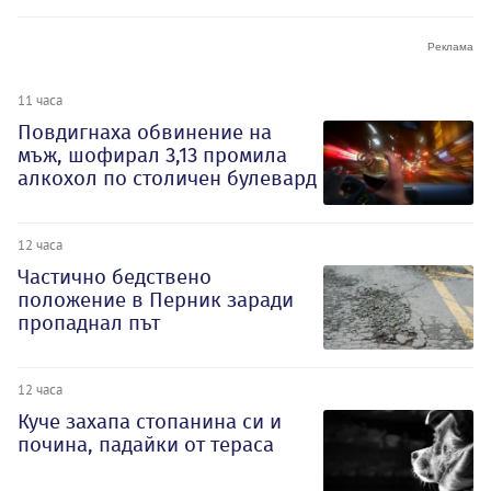
11 часа
Повдигнаха обвинение на
мъж, шофирал 3,13 промила
алкохол по столичен булевард
12 часа
Частично бедствено
положение в Перник заради
пропаднал път
12 часа
Куче захапа стопанина си и
почина, падайки от тераса