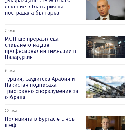
„Възраждане“: РСМ отказа
лечение в България на
пострадала българка
9 часа
МОН ще преразгледа
сливането на две
професионални гимназии в
Пазарджик
9 часа
Турция, Саудитска Арабия и
Пакистан подписаха
тристранно споразумение за
отбрана
10 часа
Полицията в Бургас е с нов
шеф