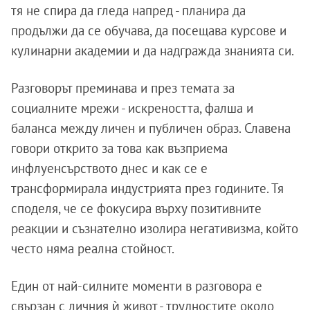
тя не спира да гледа напред - планира да
продължи да се обучава, да посещава курсове и
кулинарни академии и да надгражда знанията си.
Разговорът преминава и през темата за
социалните мрежи - искреността, фалша и
баланса между личен и публичен образ. Славена
говори открито за това как възприема
инфлуенсърството днес и как се е
трансформирала индустрията през годините. Тя
споделя, че се фокусира върху позитивните
реакции и съзнателно изолира негативизма, който
често няма реална стойност.
Един от най-силните моменти в разговора е
свързан с личния ѝ живот - трудностите около