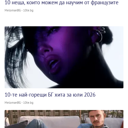
10 неща, които можем да научим от французите
MelomanBG - 10te.bg
10-те най-горещи БГ хита за юли 2026
MelomanBG - 10te.bg