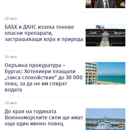
10 часа
БАБХ и ДАНС иззеха тонове
опасни препарати,
застрашаващи хора и природа
10 часа
Окръжна прокуратура –
Бургас: Хотелиери плащали
„такса спокойствие“ до 30 000
лева, за да не им спират
водата
10 часа
До края на годината
Военноморските сили ще имат
още един минен ловец