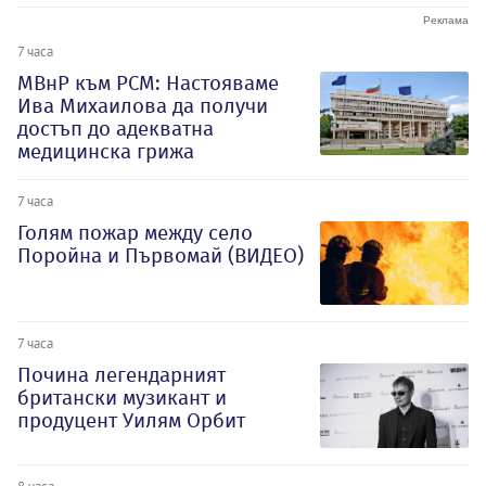
7 часа
МВнР към РСМ: Настояваме
Ива Михаилова да получи
достъп до адекватна
медицинска грижа
7 часа
Голям пожар между село
Поройна и Първомай (ВИДЕО)
7 часа
Почина легендарният
британски музикант и
продуцент Уилям Орбит