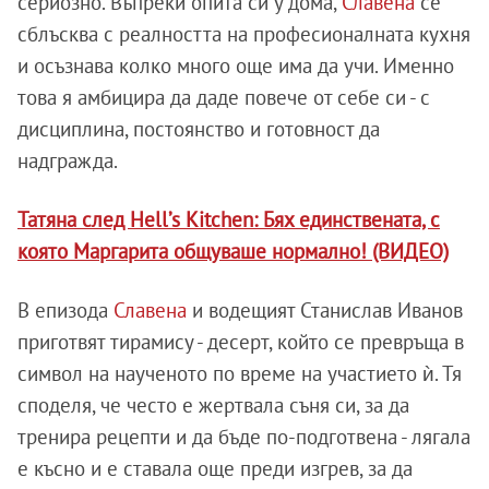
сериозно. Въпреки опита си у дома,
Славена
се
сблъсква с реалността на професионалната кухня
и осъзнава колко много още има да учи. Именно
това я амбицира да даде повече от себе си - с
дисциплина, постоянство и готовност да
надгражда.
Татяна след Hell’s Kitchen: Бях единствената, с
която Маргарита общуваше нормално! (ВИДЕО)
В епизода
Славена
и водещият Станислав Иванов
приготвят тирамису - десерт, който се превръща в
символ на наученото по време на участието ѝ. Тя
споделя, че често е жертвала съня си, за да
тренира рецепти и да бъде по-подготвена - лягала
е късно и е ставала още преди изгрев, за да