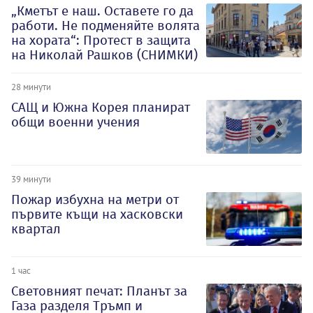
„Кметът е наш. Оставете го да
работи. Не подменяйте волята
на хората“: Протест в защита
на Николай Рашков (СНИМКИ)
28 минути
САЩ и Южна Корея планират
общи военни учения
39 минути
Пожар избухна на метри от
първите къщи на хасковски
квартал
1 час
Световният печат: Планът за
Газа разделя Тръмп и