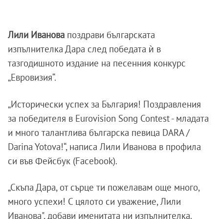
Лили Иванова
поздрави българската
изпълнителка Дара след победата ѝ в
тазгодишното издание на песенния конкурс
„Евровизия“.
„Исторически успех за България! Поздравления
за победителя в Eurovision Song Contest - младата
и много талантлива българска певица DARA /
Darina Yotova!“, написа Лили Иванова в профила
си във Фейсбук (Facebook).
„Скъпа Дара, от сърце ти пожелавам още много,
много успехи! С цялото си уважение, Лили
Иванова", добави именитата ни изпълнителка.