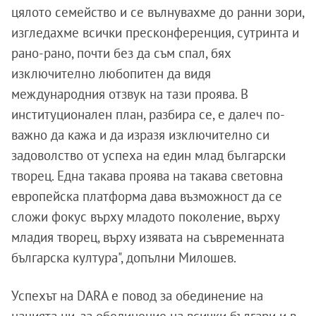
цялото семейство и се вълнувахме до ранни зори,
изгледахме всички пресконференция, сутринта и
рано-рано, почти без да съм спал, бях
изключително любопитен да видя
международния отзвук на тази проява. В
институционален план, разбира се, е далеч по-
важно да кажа и да изразя изключително си
задоволство от успеха на един млад български
творец. Една такава проява на такава световна
европейска платформа дава възможност да се
сложи фокус върху младото поколение, върху
младия творец, върху изявата на съвременната
българска култура", допълни Милошев.
Успехът на DARA е повод за обединение на