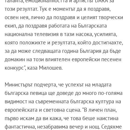
таланта, емоционалността и артистът DARA за
този резултат. Тук е моментът да я поздравя,
освен нея, лично да поздравя и целият творчески
екип, да поздравя работата на Българската
национална телевизия в тази насока, усилията,
която положихте и резултата, който достигнахте,
за да може следващата година България да бъде
домакин на този влиятелен европейски песенен
конкурс", каза Милошев.
Министърът подчерта, че успехът на младата
българска певица ще доведе до много по-голяма
видимост на съвременната българска култура на
европейската и световна сцена. "В личен план,
първо искам да ви кажа, че това беше наистина
фантастична, незабравима вечер и нощ. Седяхме