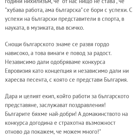
години нихилизъм, че "от нас нищо не става", че
"хубава работа, ама българска" се бори с успехи. С
успехи на български представители в спорта, в
науката, в музиката, във всичко.
Снощи българското знаме се развя гордо
нависоко, а това винаги е повод за радост.
Независимо дали одобряваме конкурса
Евровизия като концепция и независимо дали ни
харесва песента, с която се представи България.
Дара и целият екип, който работи за българското
представяне, заслужават поздравления!
Българите бяхме най-добри! А домакинството на
конкурса догодина е страхотна възможност
отново да покажем, че можем много!"