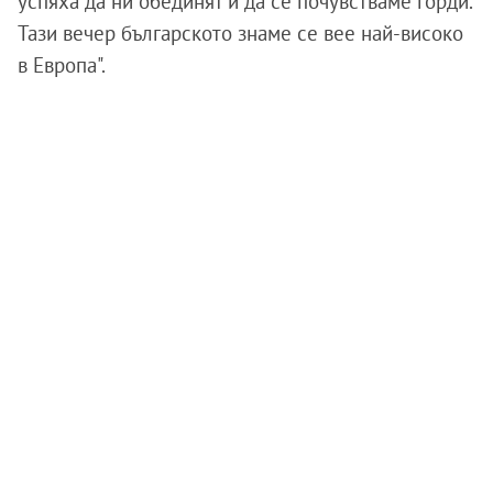
успяха да ни обединят и да се почувстваме горди.
Тази вечер българското знаме се вее най-високо
в Европа".