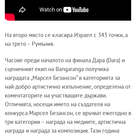
На второ място се класира Израел с 343 точки, а
на трето – Румъния.
Часове преди началото на финала Дара (Dara) и
сценичният екип на Bangaranga получиха
наградата „Марсел Безансон“ в категорията за
най-добро артистично изпълнение, определена от
коментаторите на участващите държави.
Отличията, носещи името на създателя на
конкурса Марсел Безансон, се връчват ежегодно в
три категории – награда на медиите, артистична
награда и награда за композиция. Тази година