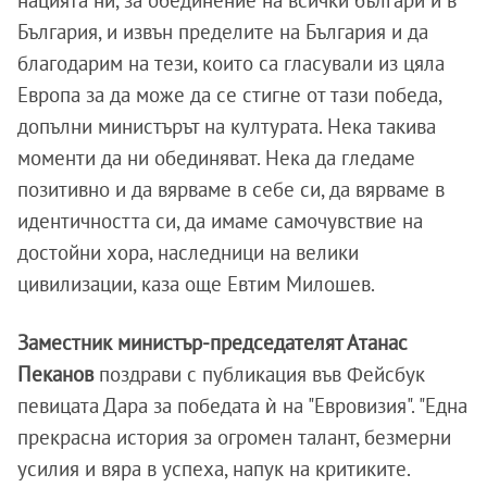
нацията ни, за обединение на всички българи и в
България, и извън пределите на България и да
благодарим на тези, които са гласували из цяла
Европа за да може да се стигне от тази победа,
допълни министърът на културата. Нека такива
моменти да ни обединяват. Нека да гледаме
позитивно и да вярваме в себе си, да вярваме в
идентичността си, да имаме самочувствие на
достойни хора, наследници на велики
цивилизации, каза още Евтим Милошев.
Заместник министър-председателят Атанас
Пеканов
поздрави с публикация във Фейсбук
певицата Дара за победата ѝ на "Евровизия". "Една
прекрасна история за огромен талант, безмерни
усилия и вяра в успеха, напук на критиките.