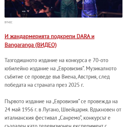
БГНЕС
И жандармерията подкрепи DARA и
Bangaranga (ВИДЕО)
Тазгодишното издание на конкурса е 70-ото
юбилейно издание на „Евровизия“. Музикалното
събитие се проведе във Виена, Австрия, след
победата на страната през 2025 г.
Първото издание на „Евровизия“ се провежда на
24 май 1956 г. в Лугано, Швейцария. Вдъхновен от
италианския фестивал „Санремо“, конкурсът е
създаден като телевизионен експеримент с