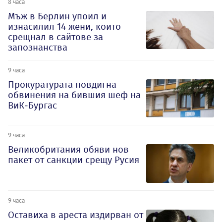
8 часа
Мъж в Берлин упоил и
изнасилил 14 жени, които
срещнал в сайтове за
запознанства
9 часа
Прокуратурата повдигна
обвинения на бившия шеф на
ВиК-Бургас
9 часа
Великобритания обяви нов
пакет от санкции срещу Русия
9 часа
Оставиха в ареста издирван от