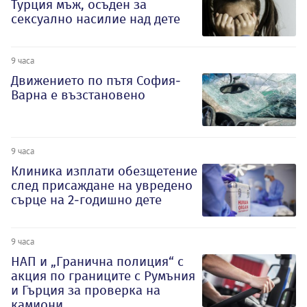
Турция мъж, осъден за
сексуално насилие над дете
9 часа
Движението по пътя София-
Варна е възстановено
9 часа
Клиника изплати обезщетение
след присаждане на увредено
сърце на 2-годишно дете
9 часа
НАП и „Гранична полиция“ с
акция по границите с Румъния
и Гърция за проверка на
камиони