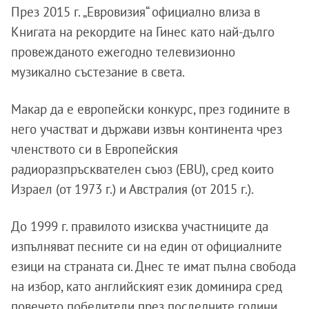
През 2015 г. „Евровизия“ официално влиза в
Книгата на рекордите на Гинес като най-дълго
провежданото ежегодно телевизионно
музикално състезание в света.
Макар да е европейски конкурс, през годините в
него участват и държави извън континента чрез
членството си в Европейския
радиоразпръсквателен съюз (EBU), сред които
Израел (от 1973 г.) и Австралия (от 2015 г.).
До 1999 г. правилото изисква участниците да
изпълняват песните си на един от официалните
езици на страната си. Днес те имат пълна свобода
на избор, като английският език доминира сред
повечето победители през последните години.