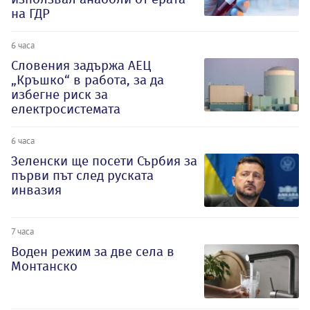
на ГДР
6 часа
Словения задържа АЕЦ
„Кръшко“ в работа, за да
избегне риск за
електросистемата
6 часа
Зеленски ще посети Сърбия за
първи път след руската
инвазия
7 часа
Воден режим за две села в
Монтанско