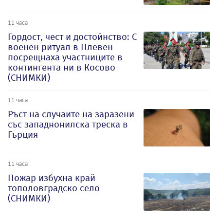
11 часа
Гордост, чест и достойнство: С
военен ритуал в Плевен
посрещнаха участниците в
контингента ни в Косово
(СНИМКИ)
11 часа
Ръст на случаите на заразени
със западнонилска треска в
Гърция
11 часа
Пожар избухна край
тополовградско село
(СНИМКИ)