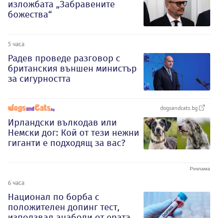
изложбата „Забравените
божества“
5 часа
Радев проведе разговор с
британския външен министър
за сигурността
dogsandcats.bg
Ирландски вълкодав или
Немски дог: Кой от тези нежни
гиганти е подходящ за вас?
6 часа
Национал по борба с
положителен допинг тест,
използвал анаболи от ерата