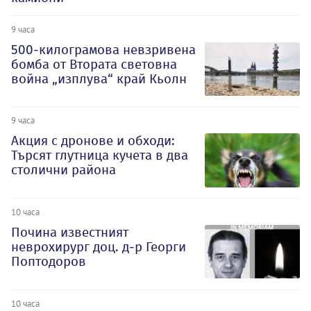
9 часа
500-килограмова невзривена
бомба от Втората световна
война „изплува“ край Кьолн
9 часа
Акция с дронове и обходи:
Търсят глутница кучета в два
столични района
10 часа
Почина известният
неврохирург доц. д-р Георги
Поптодоров
10 часа