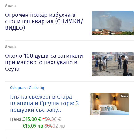
8 часа
Огромен пожар избухна в
столичен квартал (СНИМКИ/
ВИДЕО)
8 часа
Около 100 души са загинали
при масовото нахлуване в
Сеута
Оферта от Grabo.bg
Глътка свежест в Стара
планина и Средна гора: 3
нощувки със заку..
Цена:
315.00 €
450.00 €
616.09 лв
880.12 лв