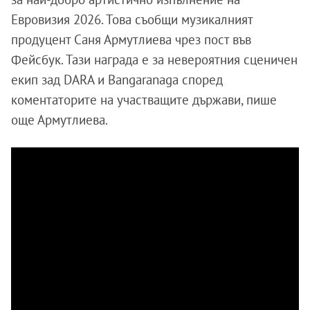
Евровизия 2026. Това съобщи музикалният
продуцент Саня Армутлиева чрез пост във
Фейсбук. Тази награда е за невероятния сценичен
екип зад DARA и Bangaranaga според
коментаторите на участващите държави, пише
още Армутлиева.