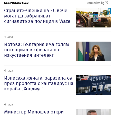
carmarket.bg
Страните-членки на ЕС вече
могат да забраняват
сигналите за полиция в Waze
4 часа
Йотова: България има голям
потенциал в сферата на
изкуствения интелект
4 часа
Изписаха жената, заразила се
през пролетта с хантавирус на
кораба „Хондиус“
4 часа
Министър Милошев откри