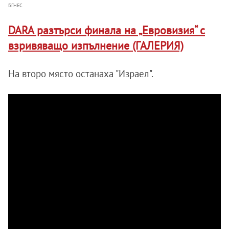
БГНЕС
DARA разтърси финала на „Евровизия“ с
взривяващо изпълнение (ГАЛЕРИЯ)
На второ място останаха "Израел".