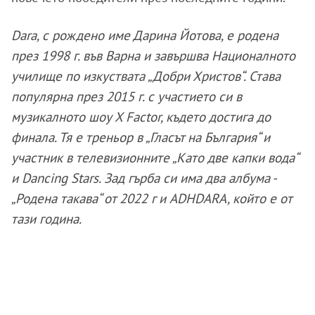
Dara, с рождено име Дарина Йотова, е родена
през 1998 г. във Варна и завършва Националното
училище по изкуствата „Добри Христов“. Става
популярна през 2015 г. с участието си в
музикалното шоу X Factor, където достига до
финала. Тя е треньор в „Гласът на България“ и
участник в телевизионните „Като две капки вода“
и Dancing Stars. Зад гърба си има два албума -
„Родена такава“ от 2022 г и ADHDARA, който е от
тази година.