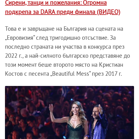
Сирени, танци и пожелания: Огромна
подкрепа за DARA преди финала (ВИДЕО)
Това е и завръщане на България на сцената на
„Евровизия“ след тригодишно отсъствие. За
последно страната ни участва в конкурса през
2022 г., а най-силното българско представяне до
този момент беше второто място на Кристиан
Костов с песента „Beautiful Mess“ през 2017 г.