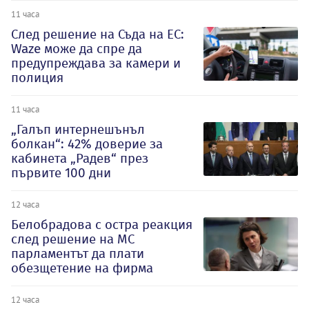
11 часа
След решение на Съда на ЕС:
Waze може да спре да
предупреждава за камери и
полиция
11 часа
„Галъп интернешънъл
болкан“: 42% доверие за
кабинета „Радев“ през
първите 100 дни
12 часа
Белобрадова с остра реакция
след решение на МС
парламентът да плати
обезщетение на фирма
12 часа