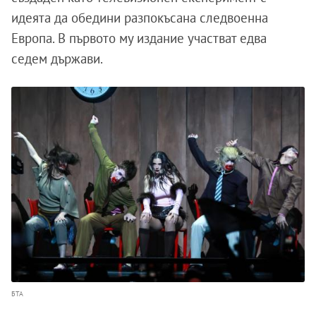
идеята да обедини разпокъсана следвоенна
Европа. В първото му издание участват едва
седем държави.
БТА