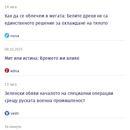
14 часа
Как да се облечем в жегата: Белите дрехи не са
единственото решение за охлаждане на тялото
nova
08.10.2025
Мит или истина: Времето ми влияе
edna
13 часа
Зеленски обяви началото на специални операции
срещу руската военна промишленост
vesti
56 минути