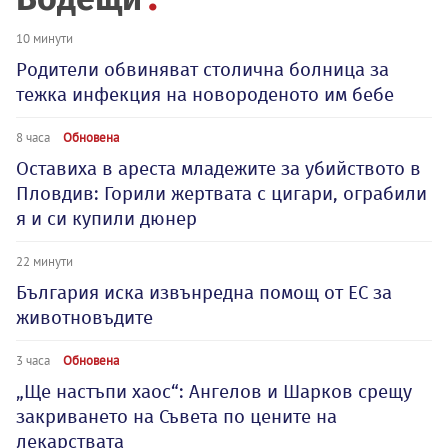
10 минути
Родители обвиняват столична болница за
тежка инфекция на новороденото им бебе
8 часа
Обновена
Оставиха в ареста младежите за убийството в
Пловдив: Горили жертвата с цигари, ограбили
я и си купили дюнер
22 минути
България иска извънредна помощ от ЕС за
животновъдите
3 часа
Обновена
„Ще настъпи хаос“: Ангелов и Шарков срещу
закриването на Съвета по цените на
лекарствата