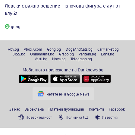
Левски с важно решение - ключова фигура е аут от
клуба
gong
Abv.bg
Vbox7.com
Gong.bg
DogsAndCats.bg
CarMarket.bg
BISS.bg
Ohnamama.bg
Grabo.bg
Pariteni.bg
Edna.bg
Vesti.bg
Nova.bg
Telegraph.bg
Мобилното приложение на Dariknews.bg
Четете ни в Google News
За нас
За реклама
Платени публикации
Контакти
Facebook
Поверителност
Политика ЛД
Известия