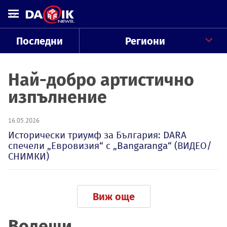
Последни
Региони
Най-добро артистично
изпълнение
16.05.2026
Исторически триумф за България: DARA
спечели „Евровизия“ с „Bangaranga“ (ВИДЕО/
СНИМКИ)
Виж още
Водещи