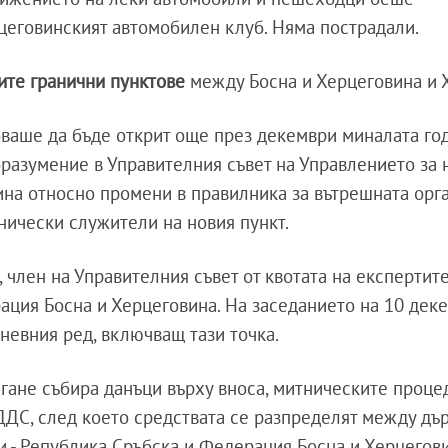
цеговинският автомобилен клуб. Няма пострадали.
ите гранични пунктове
между Босна и Херцеговина и Х
бваше да бъде открит още през декември миналата год
поразумение в Управителния съвет на Управлението за
ина относно промени в правилника за вътрешната орг
нически служители на новия пункт.
член на Управителния съвет от квотата на експертите
ация Босна и Херцеговина. На заседанието на 10 дек
дневния ред, включващ тази точка.
гане събира данъци върху вноса, митническите проце
и ДДС, след което средствата се разпределят между д
 - Република Сръбска и Федерация Босна и Херцегови