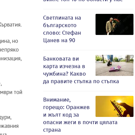
Светлината на
ърватия.
българското
слово: Стефан
Цанев на 90
ина, но
 непряко
анизация,
Банковата ви
карта изчезна в
чужбина? Какво
да правите стъпка по стъпка
,
ември той
Внимание,
горещо: Оранжев
и жълт код за
дури,
опасни жеги в почти цялата
ържавния
страна
на.