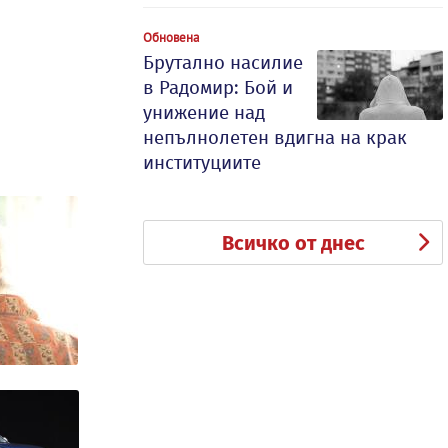
Обновена
Брутално насилие
в Радомир: Бой и
унижение над
непълнолетен вдигна на крак
институциите
Всичко от днес