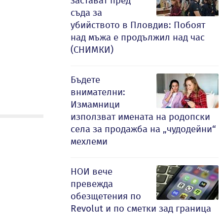
застават пред
съда за
убийството в Пловдив: Побоят
над мъжа е продължил над час
(СНИМКИ)
Бъдете
внимателни:
Измамници
използват имената на родопски
села за продажба на „чудодейни“
мехлеми
НОИ вече
превежда
обезщетения по
Revolut и по сметки зад граница