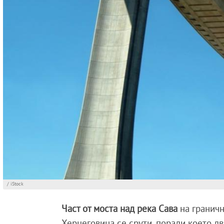
/ iStock
Част от моста над река Сава
на граничн
Херцеговина се срути, поради което 