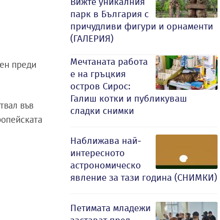
Вижте уникалния
парк в България с
причудливи фигури и орнаменти
(ГАЛЕРИЯ)
Мечтаната работа
шен преди
е на гръцкия
остров Сирос:
Галиш котки и публикуваш
ствал във
сладки снимки
ропейската
Наближава най-
интересното
астрономическо
явление за тази година (СНИМКИ)
Петимата младежи