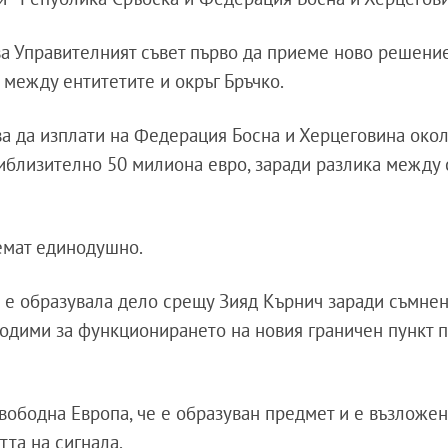
ва Управителният съвет първо да приеме ново решение
между ентитетите и окръг Бръчко.
а да изплати на Федерация Босна и Херцеговина око
иблизително 50 милиона евро, заради разлика между
емат единодушно.
а е образувала дело срещу Зияд Кърнич заради съмнен
одими за функционирането на новия граничен пункт 
вободна Европа, че е образуван предмет и е възложен
тта на сигнала.