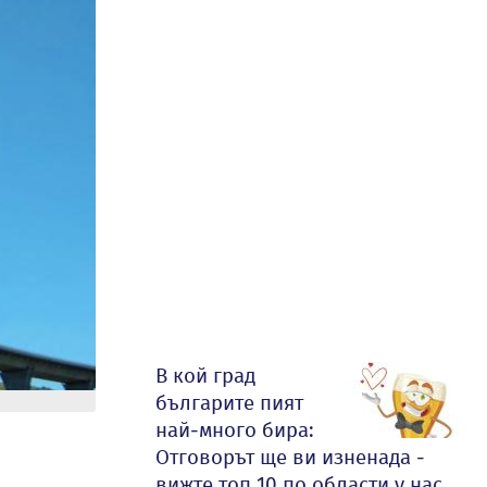
В кой град
българите пият
най-много бира:
Отговорът ще ви изненада -
вижте топ 10 по области у нас