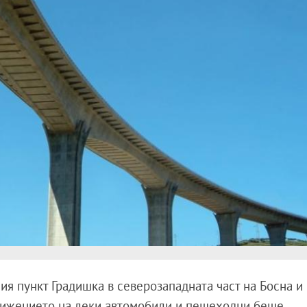
ия пункт Градишка в северозападната част на Босна и
движението на леки автомобили и пешеходци беше