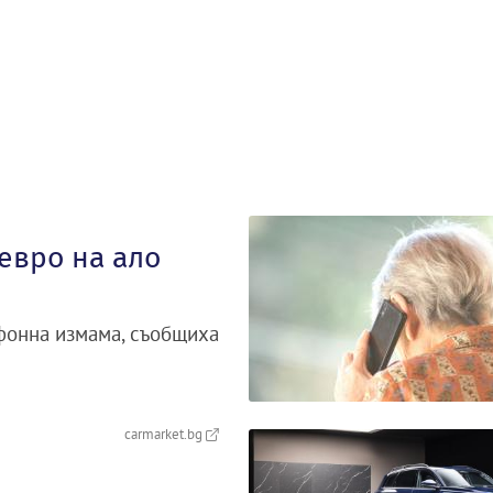
евро на ало
фонна измама, съобщиха
carmarket.bg