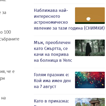
Наближава най-
 за
интересното
астрономическо
явление за тази година (СНИМКИ)
ло 100
 събраните
Мъж, преоблечен
като Смъртта, се
качи на покрива
на болница в Уелс
ия, че е
Голям празник е:
при
Кой има имен ден
на 7 август
 на
Като в приказка: