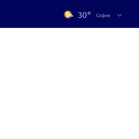
30°
София