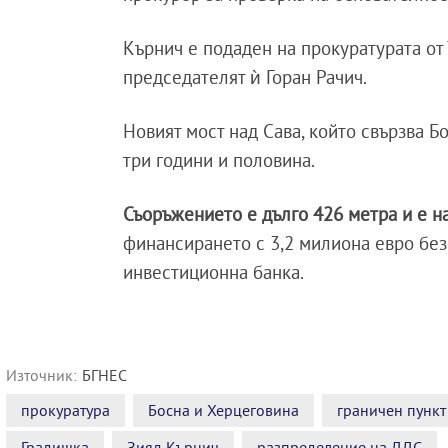
Кърнич е подаден на прокуратурата от
председателят ѝ Горан Рачич.
Новият мост над Сава, който свързва Б
три години и половина.
Съоръжението е дълго 426 метра и е н
финансирането с 3,2 милиона евро без
инвестиционна банка.
Източник:
БГНЕС
прокуратура
Босна и Херцеговина
граничен пункт
Градишка
Зияд Кърнич
разпределение на ДДС