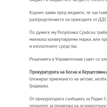
Кърнич заяви пред медиите, че настоя
разпределението на приходите от ДДС 
По думите му Република Сръбска трябв
милиона конвертируеми марки, или пр
и изплатените средства.
Решенията в Управителния съвет се вз
Прокуратурата на Босна и Херцеговин
блокирал приемането на актове, необх
Градишка.
От прокуратурата съобщиха за Радио С
прокурор за проверка на основателнос