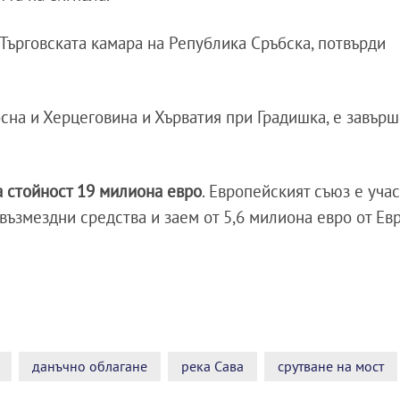
 Търговската камара на Република Сръбска, потвърди
осна и Херцеговина и Хърватия при Градишка, е завър
а стойност 19 милиона евро
. Европейският съюз е уча
възмездни средства и заем от 5,6 милиона евро от Ев
данъчно облагане
река Сава
срутване на мост