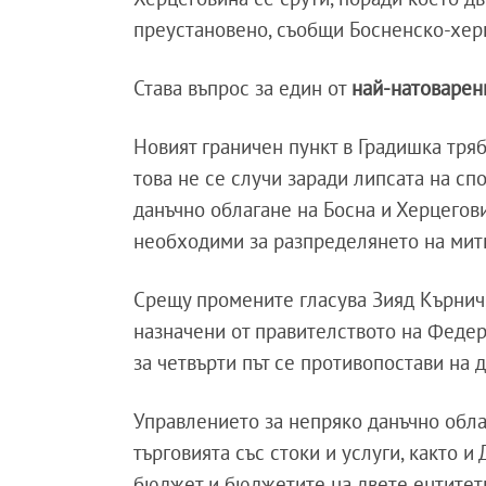
преустановено, съобщи Босненско-хер
Става въпрос за един от
най-натоварен
Новият граничен пункт в Градишка тря
това не се случи заради липсата на с
данъчно облагане на Босна и Херцегов
необходими за разпределянето на мит
Срещу промените гласува Зияд Кърнич, 
назначени от правителството на Федер
за четвърти път се противопостави на 
Управлението за непряко данъчно обла
търговията със стоки и услуги, както 
бюджет и бюджетите на двете ентитети