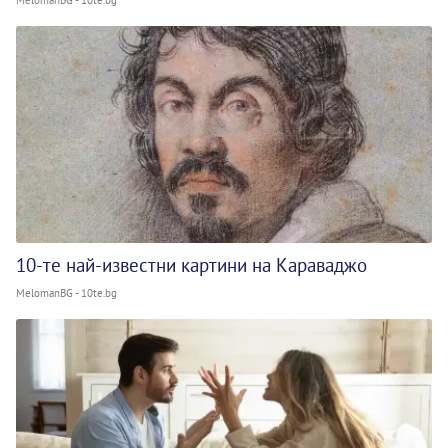
MelomanBG - 10te.bg
10-те най-известни картини на Караваджо
MelomanBG - 10te.bg