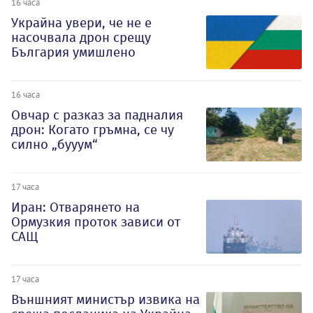
16 часа
Украйна увери, че не е
насочвала дрон срещу
България умишлено
16 часа
Овчар с разказ за падналия
дрон: Когато гръмна, се чу
силно „бууум“
17 часа
Иран: Отварянето на
Ормузкия проток зависи от
САЩ
17 часа
Външният министър извика на