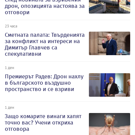
дрон, опозицията настоява за
отговори
23 часа
Сметната палата: Твърденията
за конфликт на интереси на
Димитър Главчев са
спекулативни
1 ден
Премиерът Радев: Дрон нахлу
в българското въздушно
пространство и се взриви
1 ден
Защо комарите винаги хапят
точно вас? Учени откриха
отговора