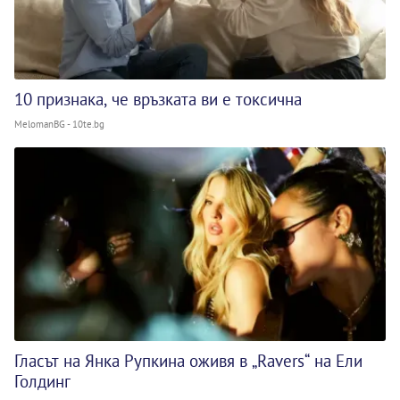
10 признака, че връзката ви е токсична
MelomanBG - 10te.bg
Гласът на Янка Рупкина оживя в „Ravers“ на Ели
Голдинг