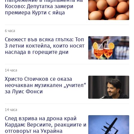
Косово: Депутатка замери
премиера Курти с яйца
6 часа
Свежест във всяка глътка: Топ
3 летни коктейла, които носят
наслада в горещите дни
14 часа
Христо Стоичков се оказа
неочакван музикален „учител“
за Луис Фонси
14 часа
След взрива на дрона край
Кардам: Версиите, реакциите и
отговорът на Украйна