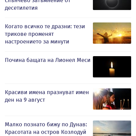
слънчево затъмнение от
десетилетия
Когато всичко те дразни: тези
трикове променят
настроението за минути
Почина бащата на Лионел Меси
Красиви имена празнуват имен
ден на 9 август
Малко познато бижу по Дунав:
Красотата на остров Козлодуй