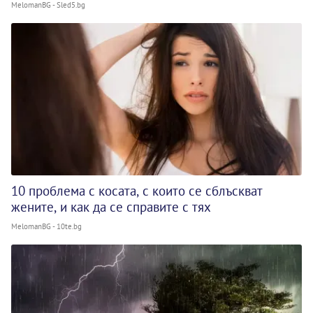
MelomanBG - Sled5.bg
10 проблема с косата, с които се сблъскват
жените, и как да се справите с тях
MelomanBG - 10te.bg