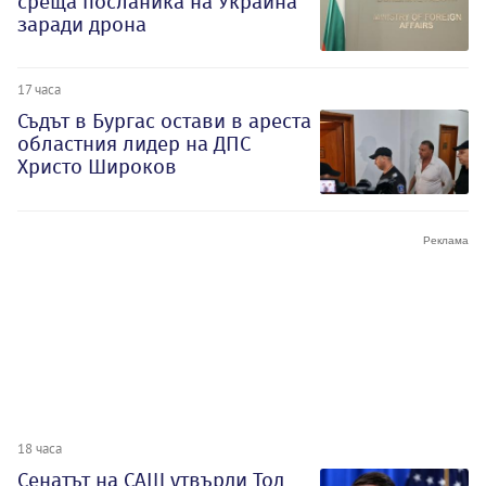
среща посланика на Украйна
заради дрона
17 часа
Съдът в Бургас остави в ареста
областния лидер на ДПС
Христо Широков
18 часа
Сенатът на САЩ утвърди Тод