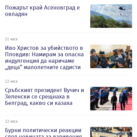
Пожарът край Асеновград е
овладян
21 часа
Иво Христов за убийството в
Пловдив: Намирам за опасна
индулгенция да наричаме
„деца” малолетните садисти
22 часа
Сръбският президент Вучич и
Зеленски се срещнаха в
Белград, какво си казаха
22 часа
Бурни политически реакции
след новината за взривения