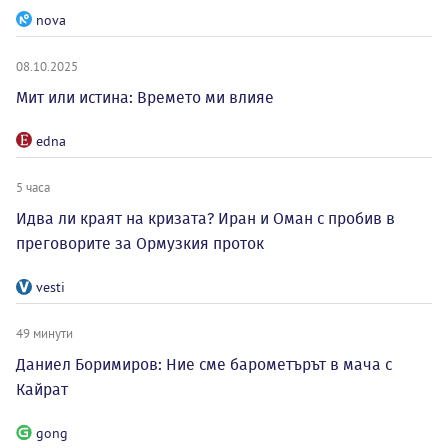
nova
08.10.2025
Мит или истина: Времето ми влияе
edna
5 часа
Идва ли краят на кризата? Иран и Оман с пробив в
преговорите за Ормузкия проток
vesti
49 минути
Даниел Боримиров: Ние сме барометърът в мача с
Кайрат
gong