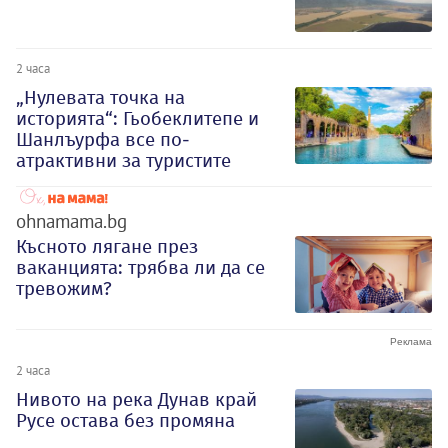
2 часа
„Нулевата точка на
историята“: Гьобеклитепе и
Шанлъурфа все по-
атрактивни за туристите
ohnamama.bg
Късното лягане през
ваканцията: трябва ли да се
тревожим?
2 часа
Нивото на река Дунав край
Русе остава без промяна