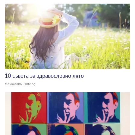
10 съвета за здравословно лято
MelomanBG - 10te.bg