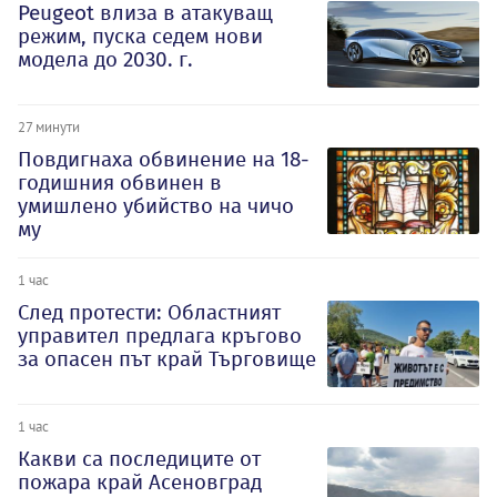
Peugeot влиза в атакуващ
режим, пуска седем нови
модела до 2030. г.
27 минути
Повдигнаха обвинение на 18-
годишния обвинен в
умишлено убийство на чичо
му
1 час
След протести: Областният
управител предлага кръгово
за опасен път край Търговище
1 час
Какви са последиците от
пожара край Асеновград