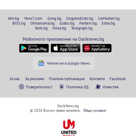
Abv.bg
Vbox7.com
Gong.bg
DogsAndCats.bg
CarMarket.bg
BISS.bg
Ohnamama.bg
Grabo.bg
Pariteni.bg
Edna.bg
Vesti.bg
Nova.bg
Telegraph.bg
Мобилното приложение на Dariknews.bg
Четете ни в Google News
За нас
За реклама
Платени публикации
Контакти
Facebook
Поверителност
Политика ЛД
Известия
DarikNews.bg
© 2026 Всички права запазени.
Общи условия