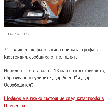
19 май 2026 11:17
74-годишен шофьор
загина при катастрофа
в
Кюстендил, съобщиха от полицията.
Инцидентът е станал на 18 май на кръстовището,
образувано от улиците „Цар Асен I“ и „Цар
Освободител“.
Шофьор е в тежко състояние след катастрофа в
Плевенско