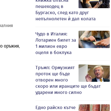
книжка блъсна
пешеходец в
Бургаско, след като друг
непълнолетен ѝ дал колата
ралния
Чудо в Италия:
Лотариен билет за
то оръжия
,
1 милион евро
оцеля в боклука
Тръмп: Ормузкият
проток ще бъде
отворен много
скоро или иранците ще бъдат
ударени много силно
Едно райско кътче