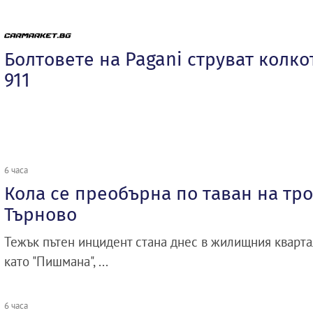
Болтовете на Pagani струват колко
911
6 часа
Кола се преобърна по таван на тр
Търново
Тежък пътен инцидент стана днес в жилищния квартал
като "Пишмана", ...
6 часа