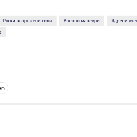
Руски въоръжени сили
Военни маневри
Ядрени уче
е
ram