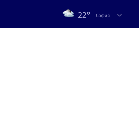
22°
София