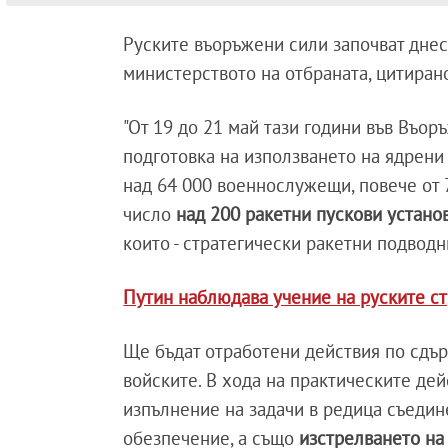
Руските въоръжени сили започват днес
министерството на отбраната, цитиран
"От 19 до 21 май тази години във Въо
подготовка на използването на ядрени 
над 64 000 военнослужещи, повече от 
число
над 200 ракетни пускови установ
които - стратегически ракетни подводн
Путин наблюдава учение на руските с
Ще бъдат отработени действия по сдър
войските. В хода на практическите де
изпълнение на задачи в редица съедин
обезпечение, а също
изстрелването на 