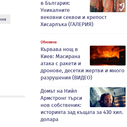
в България:
Уникалните
вековни секвои и крепост
ния
Хисарлъка (ГАЛЕРИЯ)
Обновена
Кървава нощ в
Киев: Масирана
атака с ракети и
дронове, десетки жертви и много
разрушения (ВИДЕО)
Домът на Нийл
Армстронг търси
нов собственик:
историята зад къщата за 430 хил.
долара