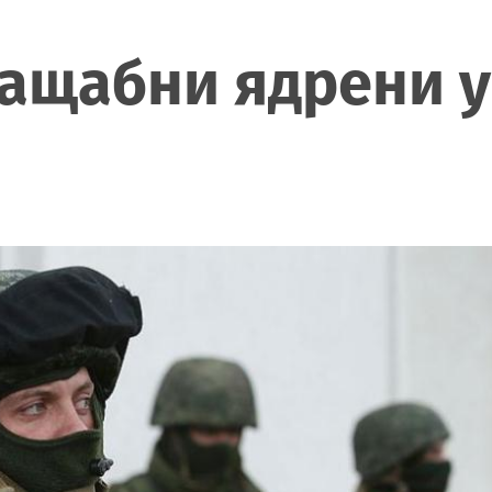
ащабни ядрени у