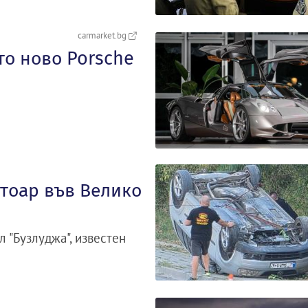
carmarket.bg
то ново Porsche
отоар във Велико
 "Бузлуджа", известен