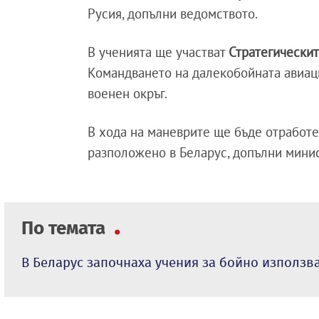
Русия, допълни ведомството.
В ученията ще участват
Стратегическит
Командването на далекобойната авиац
военен окръг.
В хода на маневрите ще бъде отработе
разположено в Беларус, допълни минис
По темата
В Беларус започнаха учения за бойно използв