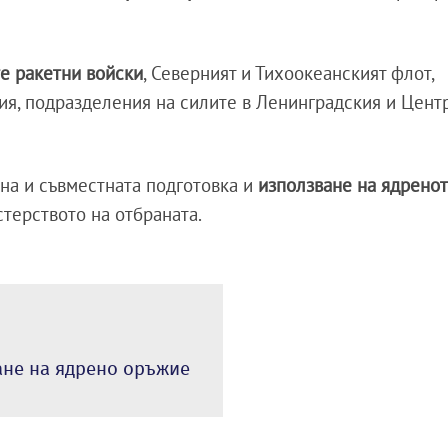
е ракетни войски
, Северният и Тихоокеанският флот,
ия, подразделения на силите в Ленинградския и Цент
на и съвместната подготовка и
използване на ядрено
терството на отбраната.
ане на ядрено оръжие