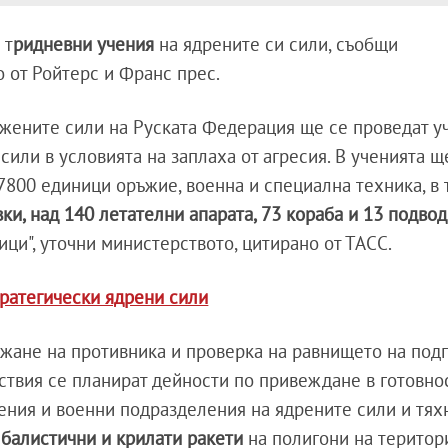
 т
ридневни учения
на ядрените си сили, съобщи
о от Ройтерс и Франс прес.
ръжените сили на Руската Федерация ще се проведат у
сили в условията на заплаха от агресия. В ученията щ
7800 единици оръжие, военна и специална техника, в 
ки, над 140 летателни апарата, 73 кораба и 13 подво
ици", уточни министерството, цитирано от ТАСС.
тратегически ядрени сили
жане на противника и проверка на равнището на подг
йствия се планират дейности по привеждане в готовно
ения и военни подразделения на ядрените сили и тях
балистични и крилати ракети
на полигони на територ