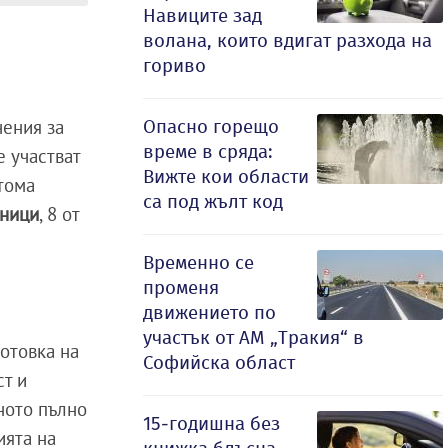
Навиците зад
волана, които вдигат разхода на
гориво
Опасно горещо
чения за
време в сряда:
е участват
Вижте кои области
тома
са под жълт код
дници
, 8 от
Временно се
променя
движението по
участък от АМ „Тракия“ в
отовка на
Софийска област
ст и
ното пълно
15-годишна без
ията на