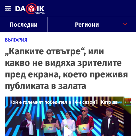
Последни
Региони
БЪЛГАРИЯ
„Капките отвътре“, или
какво не видяха зрителите
пред екрана, което преживя
публиката в залата