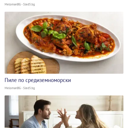
MelomanBG - Sled5.bg
Пиле по средиземноморски
MelomanBG - Sled5.bg