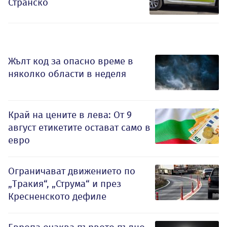
Странско
Жълт код за опасно време в
няколко области в неделя
Край на цените в лева: От 9
август етикетите остават само в
евро
Ограничават движението по
„Тракия“, „Струма“ и през
Кресненското дефиле