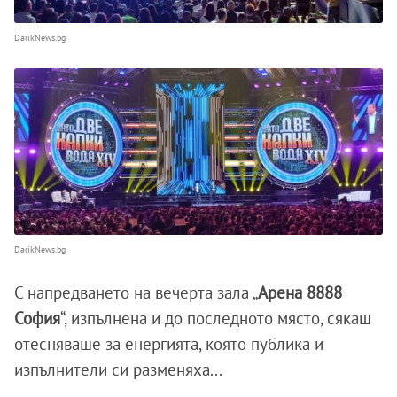
DarikNews.bg
DarikNews.bg
С напредването на вечерта зала „
Арена 8888
София
“, изпълнена и до последното място, сякаш
отесняваше за енергията, която публика и
изпълнители си разменяха...