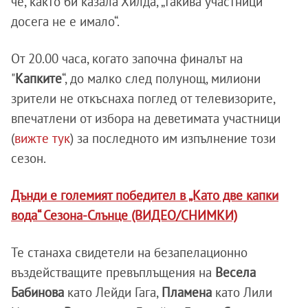
че, както би казала Хилда, „такива участници
досега не е имало“.
От 20.00 часа, когато започна финалът на
"
Капките
“, до малко след полунощ, милиони
зрители не откъснаха поглед от телевизорите,
впечатлени от избора на деветимата участници
(
вижте тук
) за последното им изпълнение този
сезон.
Дънди е големият победител в „Като две капки
вода“ Сезона-Слънце (ВИДЕО/СНИМКИ)
Те станаха свидетели на безапелационно
въздействащите превъплъщения на
Весела
Бабинова
като Лейди Гага,
Пламена
като Лили