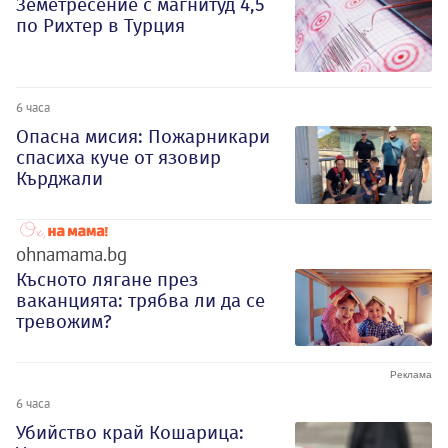
Земетресение с магнитуд 4,5
по Рихтер в Турция
6 часа
Опасна мисия: Пожарникари
спасиха куче от язовир
Кърджали
ohnamama.bg
Късното лягане през
ваканцията: трябва ли да се
тревожим?
6 часа
Убийство край Кошарица: