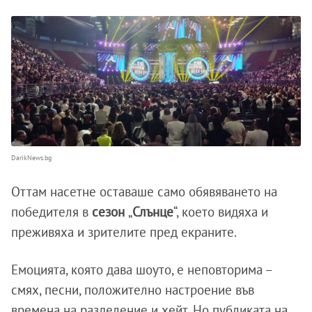
DarikNews.bg
Оттам насетне оставаше само обявяването на
победителя в
сезон
„
Слънце
“, което видяха и
преживяха и зрителите пред екраните.
Емоцията, която дава шоуто, е неповторима –
смях, песни, положително настроение във
времена на разделение и хейт. Но публиката на