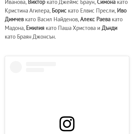
Иванова,
Виктор
като Джеймс Браун,
Симона
като
Кристина Агилера,
Борис
като Елвис Пресли,
Иво
Димчев
като Васил Найденов,
Алекс Раева
като
Мадона,
Емилия
като Паша Христова и
Дънди
като Браян Джонсън.