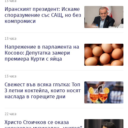
13 часа
Иранският президент: Искаме
споразумение със САЩ, но без
компромиси
13 часа
Напрежение в парламента на
Косово: Депутатка замери
премиера Курти с яйца
13 часа
Свежест във всяка глътка: Топ
3 летни коктейла, които носят
наслада в горещите дни
22 часа
Христо Стоичков се оказа