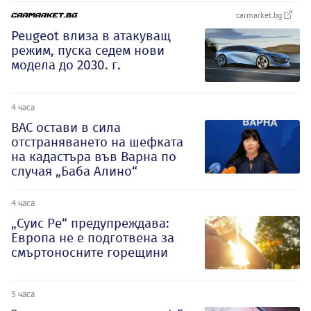
carmarket.bg
Peugeot влиза в атакуващ
режим, пуска седем нови
модела до 2030. г.
4 часа
ВАС остави в сила
отстраняването на шефката
на кадастъра във Варна по
случая „Баба Алино“
4 часа
„Суис Ре“ предупреждава:
Европа не е подготвена за
смъртоносните горещини
5 часа