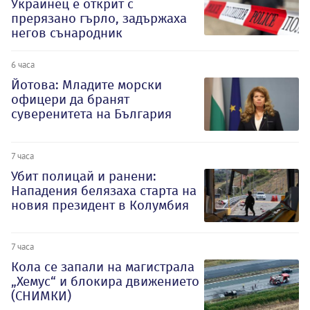
Украинец е открит с
прерязано гърло, задържаха
негов сънародник
6 часа
Йотова: Младите морски
офицери да бранят
суверенитета на България
7 часа
Убит полицай и ранени:
Нападения белязаха старта на
новия президент в Колумбия
7 часа
Кола се запали на магистрала
„Хемус“ и блокира движението
(СНИМКИ)