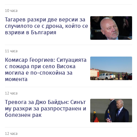
10 часа
Тагарев разкри две версии за
случилото се с дрона, който се
взриви в България
11 часа
Комисар Георгиев: Ситуацията
с пожара при село Висока
могила е по-спокойна за
момента
12 часа
Тревога за Джо Байдън: Синът
му разкри за разпространен и
болезнен рак
12 часа