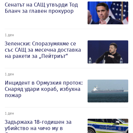
Сенатът на САЩ утвърди Тод
Бланч за главен прокурор
1 ден
Зеленски: Споразумяхме се
със САЩ за месечна доставка
на ракети за „Пейтриът“
1 ден
Инцидент в Ормузкия проток:
Снаряд удари кораб, избухна
пожар
1 ден
Задържаха 18-годишен за
убийство на чичо му в