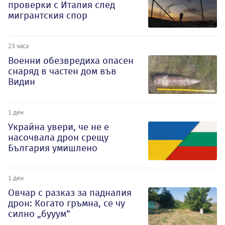
проверки с Италия след
мигрантския спор
23 часа
Военни обезвредиха опасен
снаряд в частен дом във
Видин
1 ден
Украйна увери, че не е
насочвала дрон срещу
България умишлено
1 ден
Овчар с разказ за падналия
дрон: Когато гръмна, се чу
силно „бууум“