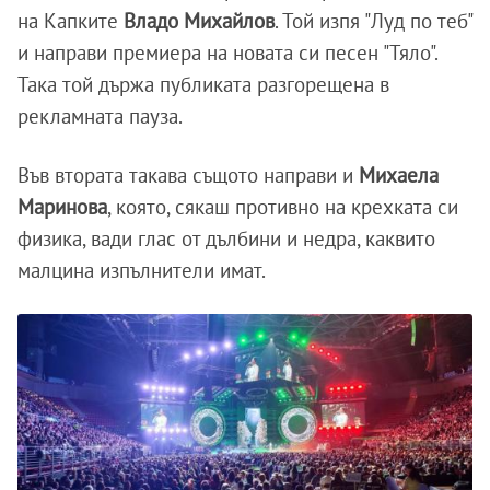
на Капките
Владо Михайлов
. Той изпя "Луд по теб"
и направи премиера на новата си песен "Тяло".
Така той държа публиката разгорещена в
рекламната пауза.
Във втората такава същото направи и
Михаела
Маринова
, която, сякаш противно на крехката си
физика, вади глас от дълбини и недра, каквито
малцина изпълнители имат.