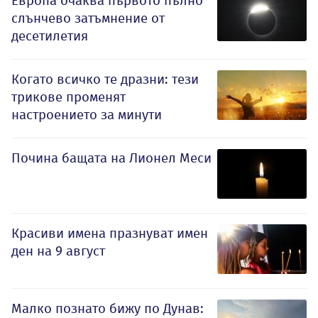
Европа очаква първото пълно
слънчево затъмнение от
десетилетия
Когато всичко те дразни: тези
трикове променят
настроението за минути
Почина бащата на Лионел Меси
Красиви имена празнуват имен
ден на 9 август
Малко познато бижу по Дунав: