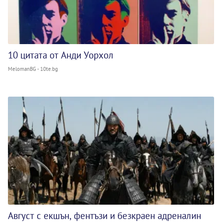
10 цитата от Анди Уорхол
MelomanBG - 10te.bg
Август с екшън, фентъзи и безкраен адреналин