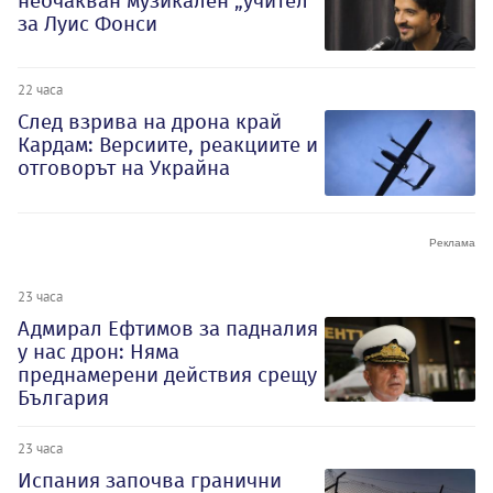
неочакван музикален „учител“
за Луис Фонси
22 часа
След взрива на дрона край
Кардам: Версиите, реакциите и
отговорът на Украйна
23 часа
Адмирал Ефтимов за падналия
у нас дрон: Няма
преднамерени действия срещу
България
23 часа
Испания започва гранични