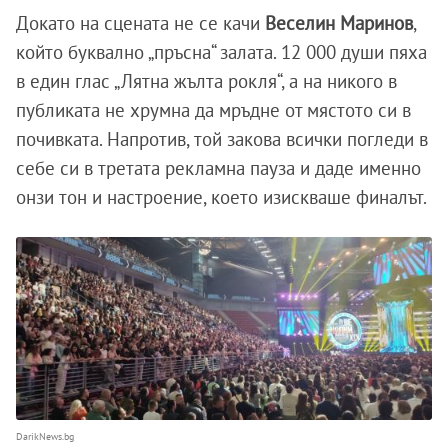
Докато на сцената не се качи
Веселин Маринов
,
който буквално „пръсна“ залата. 12 000 души пяха
в един глас „Лятна жълта рокля“, а на никого в
публиката не хрумна да мръдне от мястото си в
почивката. Напротив, той закова всички погледи в
себе си в третата рекламна пауза и даде именно
онзи тон и настроение, което изискваше финалът.
DarikNews.bg