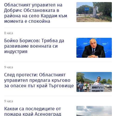
Oбластният управител на
Добрич: Обстановката в
района на село Кардам към
момента е спокойна
8 часа
Бойко Борисов: Трябва да
развиваме военната си
индустрия
9 часа
След протести: Областният
управител предлага кръгово
за опасен път край Търговище
9 часа
Какви са последиците от
пожара край Асеновград