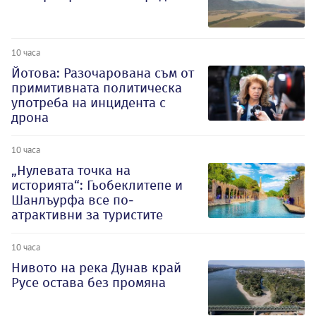
10 часа
Йотова: Разочарована съм от
примитивната политическа
употреба на инцидента с
дрона
10 часа
„Нулевата точка на
историята“: Гьобеклитепе и
Шанлъурфа все по-
атрактивни за туристите
10 часа
Нивото на река Дунав край
Русе остава без промяна