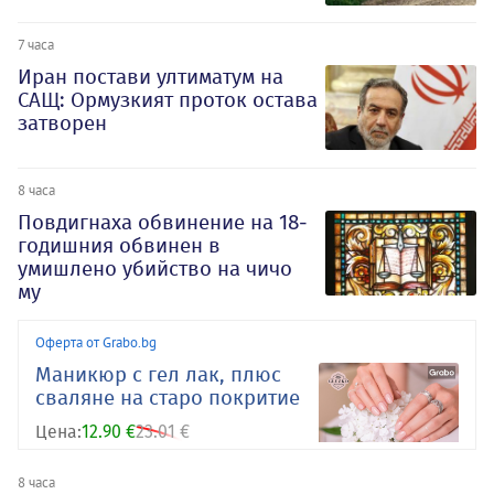
7 часа
Иран постави ултиматум на
САЩ: Ормузкият проток остава
затворен
8 часа
Повдигнаха обвинение на 18-
годишния обвинен в
умишлено убийство на чичо
му
Оферта от Grabo.bg
Маникюр с гел лак, плюс
сваляне на старо покритие
Цена:
12.90 €
23.01 €
8 часа