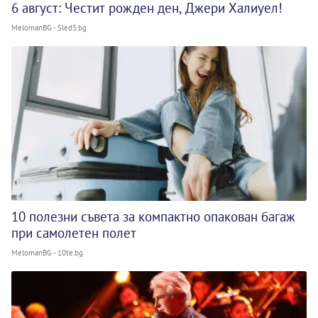
6 август: Честит рожден ден, Джери Халиуел!
MelomanBG - Sled5.bg
10 полезни съвета за компактно опакован багаж
при самолетен полет
MelomanBG - 10te.bg