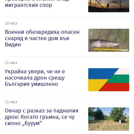
мигрантския спор
10 часа
Военни обезвредиха опасен
снаряд в частен дом във
Видин
11 часа
Украйна увери, че не е
насочвала дрон срещу
България умишлено
11 часа
Овчар с разказ за падналия
дрон: Когато гръмна, се чу
силно „бууум“