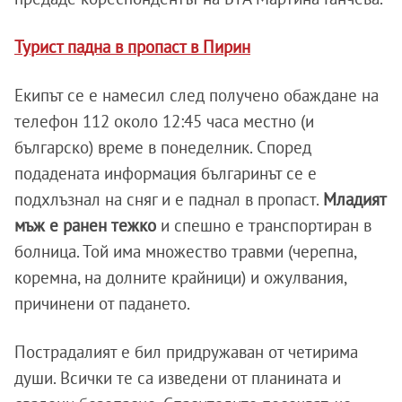
Турист падна в пропаст в Пирин
Екипът се е намесил след получено обаждане на
телефон 112 около 12:45 часа местно (и
българско) време в понеделник. Според
подадената информация българинът се е
подхлъзнал на сняг и е паднал в пропаст.
Младият
мъж е ранен тежко
и спешно е транспортиран в
болница. Той има множество травми (черепна,
коремна, на долните крайници) и ожулвания,
причинени от падането.
Пострадалият е бил придружаван от четирима
души. Всички те са изведени от планината и