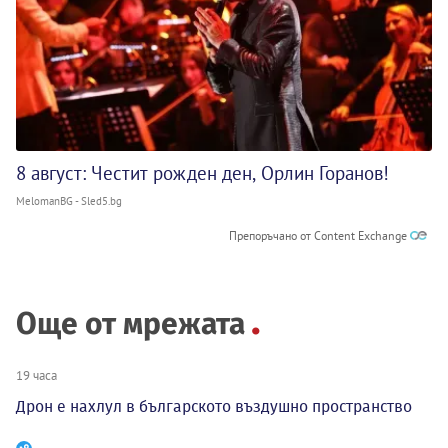
8 август: Честит рожден ден, Орлин Горанов!
MelomanBG - Sled5.bg
Препоръчано от Content Exchange
Още от мрежата
19 часа
Дрон е нахлул в българското въздушно пространство