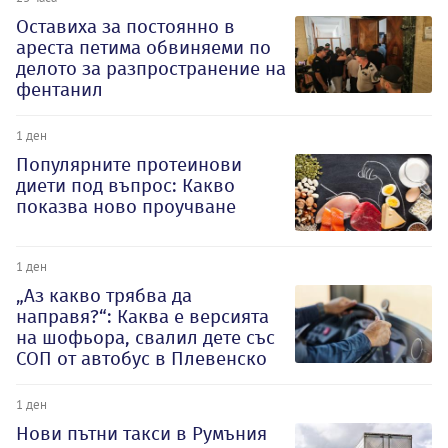
Оставиха за постоянно в
ареста петима обвиняеми по
делото за разпространение на
фентанил
1 ден
Популярните протеинови
диети под въпрос: Какво
показва ново проучване
1 ден
„Аз какво трябва да
направя?“: Каква е версията
на шофьора, свалил дете със
СОП от автобус в Плевенско
1 ден
Нови пътни такси в Румъния