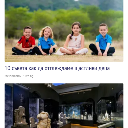
10 съвета как да отглеждаме щастливи деца
MelomanBG - 10te.bg