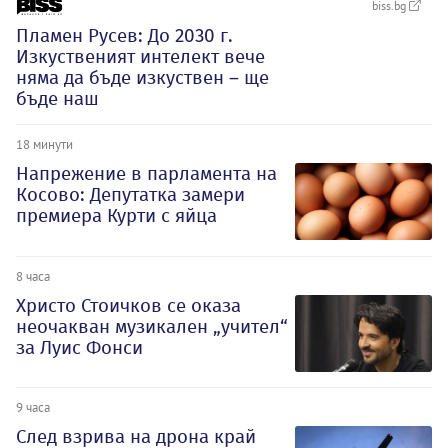
biss.bg
Пламен Русев: До 2030 г.
Изкуственият интелект вече
няма да бъде изкуствен – ще
бъде наш
18 минути
Напрежение в парламента на
Косово: Депутатка замери
премиера Курти с яйца
8 часа
Христо Стоичков се оказа
неочакван музикален „учител“
за Луис Фонси
9 часа
След взрива на дрона край