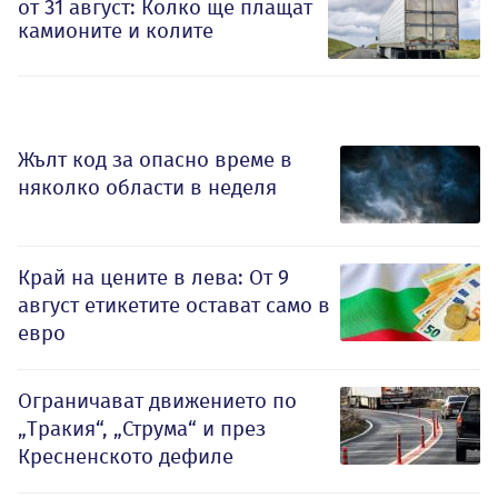
от 31 август: Колко ще плащат
камионите и колите
Жълт код за опасно време в
няколко области в неделя
Край на цените в лева: От 9
август етикетите остават само в
евро
Ограничават движението по
„Тракия“, „Струма“ и през
Кресненското дефиле