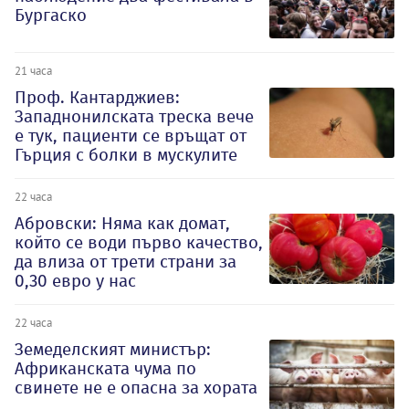
Бургаско
21 часа
Проф. Кантарджиев:
Западнонилската треска вече
е тук, пациенти се връщат от
Гърция с болки в мускулите
22 часа
Абровски: Няма как домат,
който се води първо качество,
да влиза от трети страни за
0,30 евро у нас
22 часа
Земеделският министър:
Африканската чума по
свинете не е опасна за хората