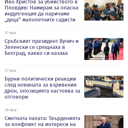
Иво Христов за убийството в
Пловдив: Намирам за опасна
индулгенция да наричаме
„деца” малолетните садисти
17 часа
Сръбският президент Вучич и
Зеленски се срещнаха в
Белград, какво си казаха
17 часа
Бурни политически реакции
след новината за взривения
дрон, опозицията настоява за
отговори
18 часа
Сметната палата: Твърденията
за конфликт на интереси на