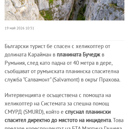
19 май 2026 10:51
Български турист бе спасен с хеликоптер от
долината Карайман в
планината Бучедж
в
Румъния, след като падна от 40 метра в дере,
съобщават от румънската планинска спасителна
служба "Салвамонт" (Salvamont) в окръг Прахова.
Интервенцията е осъществена с помощта на
хеликоптер на Системата за спешна помощ
СМУРД (SMURD), който е
спуснал планински
спасител директно до мястото на инцидента
. Това
предаде кореспондентът на БТА Мартина Ганчева.