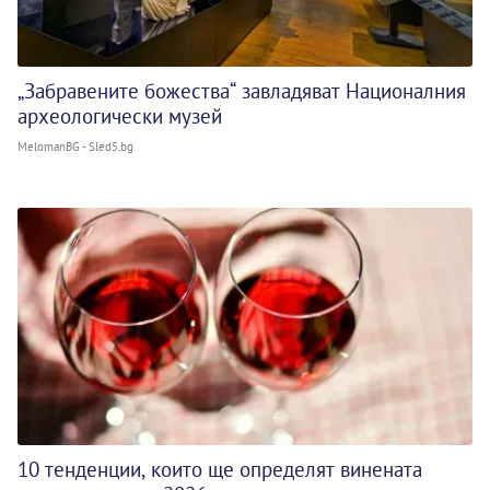
„Забравените божества“ завладяват Националния
археологически музей
MelomanBG - Sled5.bg
10 тенденции, които ще определят винената