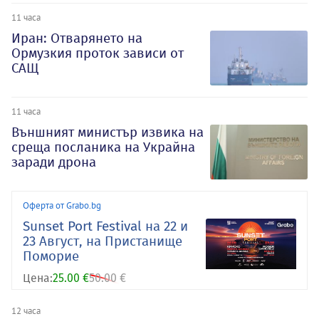
11 часа
Иран: Отварянето на
Ормузкия проток зависи от
САЩ
11 часа
Външният министър извика на
среща посланика на Украйна
заради дрона
Оферта от Grabo.bg
Sunset Port Festival на 22 и
23 Август, на Пристанище
Поморие
Цена:
25.00 €
50.00 €
12 часа