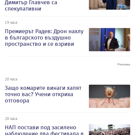
Димитър Главчев са
спекулативни
19 часа
Премиерът Радев: Дрон нахлу
в българското въздушно
пространство и се взриви
20 часа
Защо комарите винаги хапят
точно вас? Учени откриха
отговора
20 часа
НАП постави под засилено
наблюдение два фестивала в