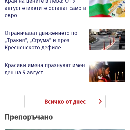
Край на цените в лева: От 9
август етикетите остават само в
евро
Ограничават движението по
„Тракия“, „Струма“ и през
Кресненското дефиле
Красиви имена празнуват имен
ден на 9 август
Всичко от днес
Препоръчано