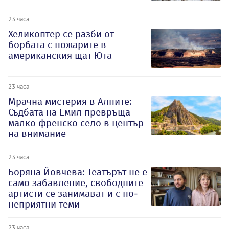
23 часа
Хеликоптер се разби от
борбата с пожарите в
американския щат Юта
23 часа
Мрачна мистерия в Алпите:
Съдбата на Емил превръща
малко френско село в център
на внимание
23 часа
Боряна Йовчева: Театърът не е
само забавление, свободните
артисти се занимават и с по-
неприятни теми
23 часа