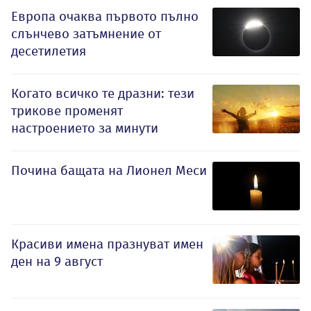
Европа очаква първото пълно
слънчево затъмнение от
десетилетия
Когато всичко те дразни: тези
трикове променят
настроението за минути
Почина бащата на Лионел Меси
Красиви имена празнуват имен
ден на 9 август