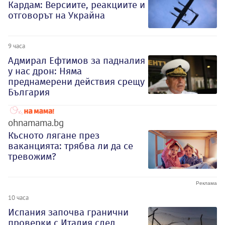
Кардам: Версиите, реакциите и
отговорът на Украйна
9 часа
Адмирал Ефтимов за падналия
у нас дрон: Няма
преднамерени действия срещу
България
ohnamama.bg
Късното лягане през
ваканцията: трябва ли да се
тревожим?
10 часа
Испания започва гранични
проверки с Италия след