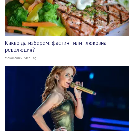
Какво да изберем: фастинг или глюкозна
революция?
MelomanBG - Sled5.bg