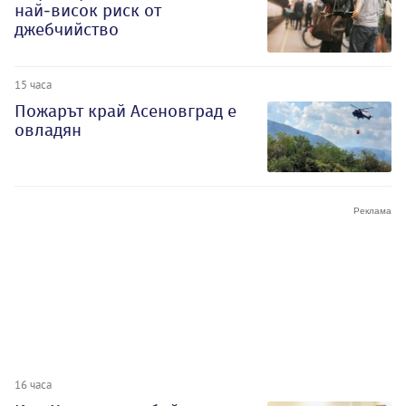
най-висок риск от
джебчийство
15 часа
Пожарът край Асеновград е
овладян
16 часа