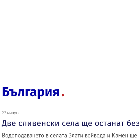
България
22 минути
Две сливенски села ще останат бе
Водоподаването в селата Злати войвода и Камен ще 