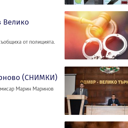
в Велико
съобщиха от полицията.
ърново (СНИМКИ)
омисар Марин Маринов