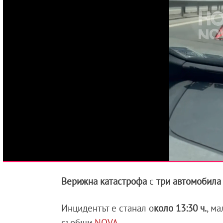
Верижна катастрофа
с
три автомобила
Инцидентът е станал о
коло 13:30 ч.
, м
съобщи
NOVA
.