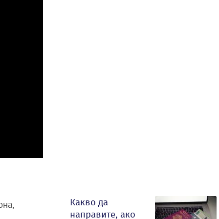
Какво да
она,
направите, ако