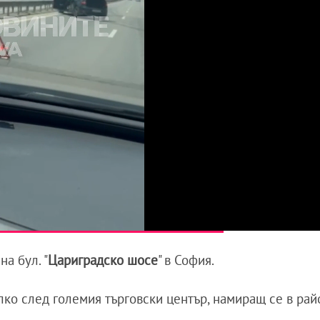
на бул. "
Цариградско шосе
" в София.
алко след големия търговски център, намиращ се в рай