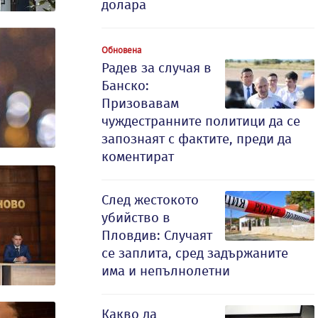
долара
Обновена
Радев за случая в
Банско:
Призовавам
чуждестранните политици да се
запознаят с фактите, преди да
коментират
След жестокото
убийство в
Пловдив: Случаят
се заплита, сред задържаните
има и непълнолетни
Какво да