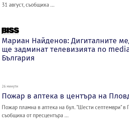
31 август, съобщиха ...
Мариан Найденов: Дигиталните ме
ще задминат телевизията по media
България
26 минути
Пожар в аптека в центъра на Плов
Пожар пламна в аптека на бул. "Шести септември" в 
съобщиха от пресцентъра ...