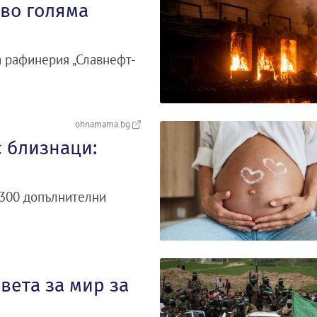
ово голяма
а рафинерия „Славнефт-
ohnamama.bg
 близнаци:
 300 допълнителни
вета за мир за