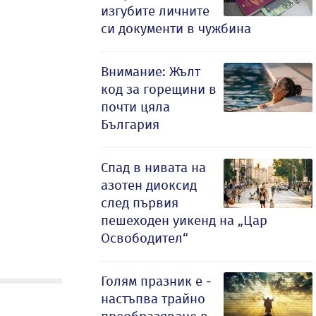
изгубите личните
си документи в чужбина
Внимание: Жълт
код за горещини в
почти цяла
България
Спад в нивата на
азотен диоксид
след първия
пешеходен уикенд на „Цар
Освободител“
Голям празник е -
настъпва трайно