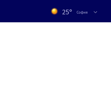
25°
София