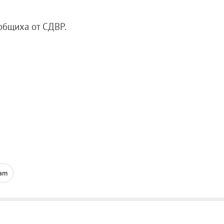
ъобщиха от СДВР.
ram