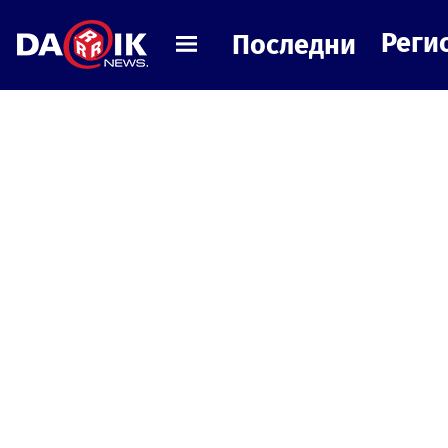
Реги
Последни