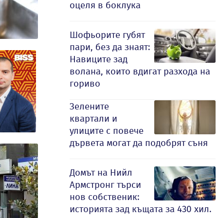
оцеля в боклука
Шофьорите губят
пари, без да знаят:
Навиците зад
волана, които вдигат разхода на
гориво
Зелените
квартали и
улиците с повече
дървета могат да подобрят съня
Домът на Нийл
Армстронг търси
нов собственик:
историята зад къщата за 430 хил.