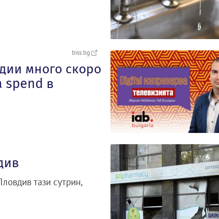
biss.bg
дии много скоро
 spend в
див
Пловдив тази сутрин,