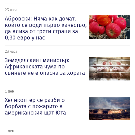
23 часа
Абровски: Няма как домат,
който се води първо качество,
да влиза от трети страни за
0,30 евро у нас
23 часа
Земеделският министър:
Африканската чума по
свинете не е опасна за хората
1 ден
Хеликоптер се разби от
борбата с пожарите в
американския щат Юта
1 ден