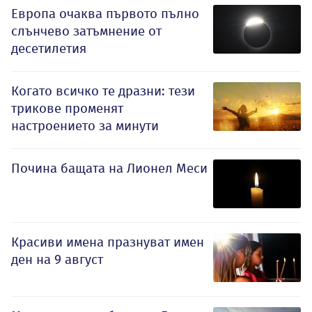
Европа очаква първото пълно
слънчево затъмнение от
десетилетия
Когато всичко те дразни: тези
трикове променят
настроението за минути
Почина бащата на Лионел Меси
Красиви имена празнуват имен
ден на 9 август