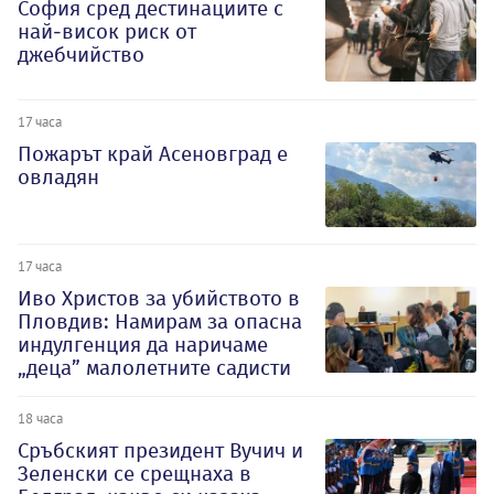
София сред дестинациите с
най-висок риск от
джебчийство
17 часа
Пожарът край Асеновград е
овладян
17 часа
Иво Христов за убийството в
Пловдив: Намирам за опасна
индулгенция да наричаме
„деца” малолетните садисти
18 часа
Сръбският президент Вучич и
Зеленски се срещнаха в