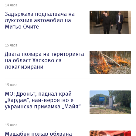
14 часа
Задържаха подпалвача на
луксозния автомобил на
Митьо Очите
15 часа
Двата пожара на територията
на област Хасково са
локализирани
15 часа
МО: Дронът, паднал край
„Кардам“, най-вероятно е
украинска примамка „Майя“
15 часа
Мащабен пожар обхвана