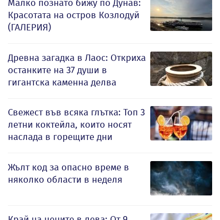
Малко познато бижу по Дунав:
Красотата на остров Козлодуй
(ГАЛЕРИЯ)
Древна загадка в Лаос: Откриха
останките на 37 души в
гигантска каменна делва
Свежест във всяка глътка: Топ 3
летни коктейла, които носят
наслада в горещите дни
Жълт код за опасно време в
няколко области в неделя
Край на цените в лева: От 9