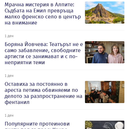
Мрачна мистерия в Алпите:
Съдбата на Емил превръща
малко френско село в център
на внимание
1 ден
Боряна Йовчева: Театърът не е
само забавление, свободните
артисти се занимават и с по-
неприятни теми
1 ден
Оставиха за постоянно в
ареста петима обвиняеми по
делото за разпространение на
фентанил
1 ден
Популярните протеинови