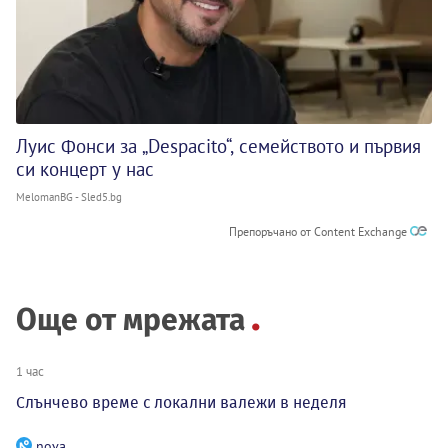
Луис Фонси за „Despacito“, семейството и първия
си концерт у нас
MelomanBG - Sled5.bg
Препоръчано от Content Exchange
Още от мрежата
1 час
Слънчево време с локални валежи в неделя
nova