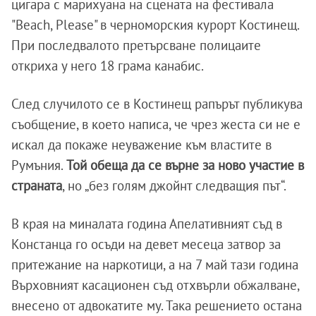
цигара с марихуана на сцената на фестивала
"Beach, Please" в черноморския курорт Костинещ.
При последвалото претърсване полицаите
откриха у него 18 грама канабис.
След случилото се в Костинещ рапърът публикува
съобщение, в което написа, че чрез жеста си не е
искал да покаже неуважение към властите в
Румъния.
Той обеща да се върне за ново участие в
страната
, но „без голям джойнт следващия път“.
В края на миналата година Апелативният съд в
Констанца го осъди на девет месеца затвор за
притежание на наркотици, а на 7 май тази година
Върховният касационен съд отхвърли обжалване,
внесено от адвокатите му. Така решението остана