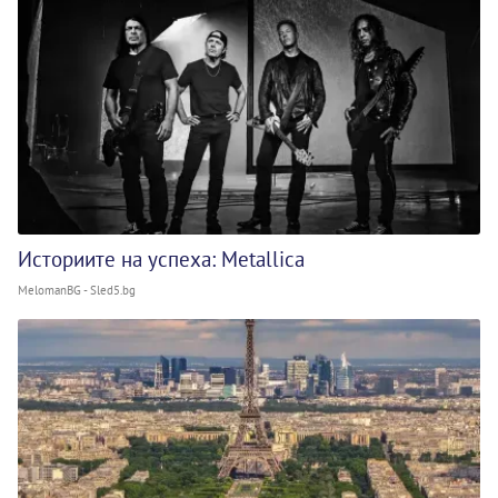
Историите на успеха: Metallica
MelomanBG - Sled5.bg