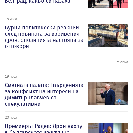
Белград, какво си казаха
18 часа
Бурни политически реакции
след новината за взривения
дрон, опозицията настоява за
отговори
19 часа
Сметната палата: Твърденията
за конфликт на интереси на
Димитър Главчев са
спекулативни
20 часа
Премиерът Радев: Дрон нахлу
в българското въздушно