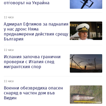
отговорът на Украйна
11 часа
Адмирал Ефтимов за падналия
у нас дрон: Няма
преднамерени действия срещу
България
11 часа
Испания започва гранични
проверки с Италия след
мигрантския спор
11 часа
Военни обезвредиха опасен
снаряд в частен дом във
Видин