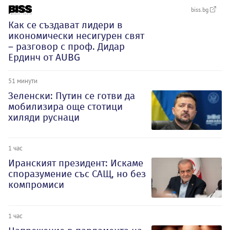
biss.bg
Как се създават лидери в
икономически несигурен свят
– разговор с проф. Дидар
Ердинч от AUBG
51 минути
Зеленски: Путин се готви да
мобилизира още стотици
хиляди руснаци
1 час
Иранският президент: Искаме
споразумение със САЩ, но без
компромиси
1 час