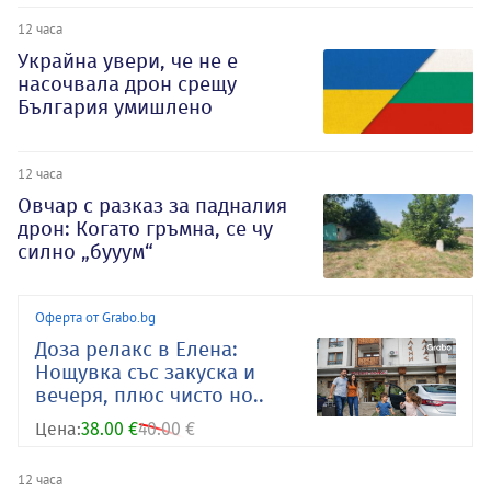
12 часа
Украйна увери, че не е
насочвала дрон срещу
България умишлено
12 часа
Овчар с разказ за падналия
дрон: Когато гръмна, се чу
силно „бууум“
Оферта от Grabo.bg
Доза релакс в Елена:
Нощувка със закуска и
вечеря, плюс чисто но..
Цена:
38.00 €
40.00 €
12 часа