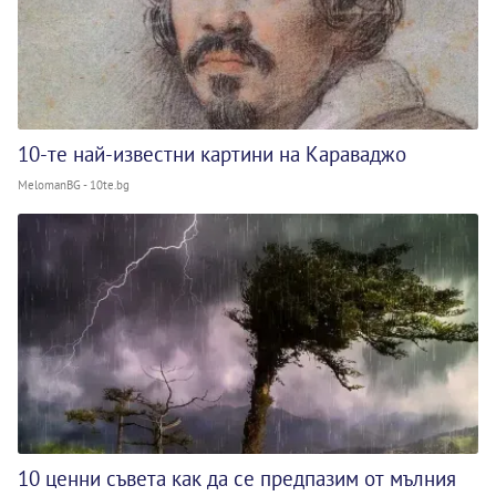
10-те най-известни картини на Караваджо
MelomanBG - 10te.bg
10 ценни съвета как да се предпазим от мълния