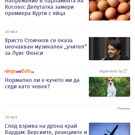
Напрежение в парламента на
Косово: Депутатка замери
премиера Курти с яйца
10 часа
Христо Стоичков се оказа
неочакван музикален „учител“
за Луис Фонси
dogsandcats.bg
Нормално ли е кучето ми да
седи като човек?
10 часа
След взрива на дрона край
Кардам: Версиите, реакциите и