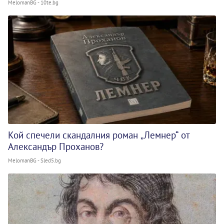
MelomanBG - 10te.bg
Кой спечели скандалния роман „Лемнер“ от
Александър Проханов?
MelomanBG - Sled5.bg