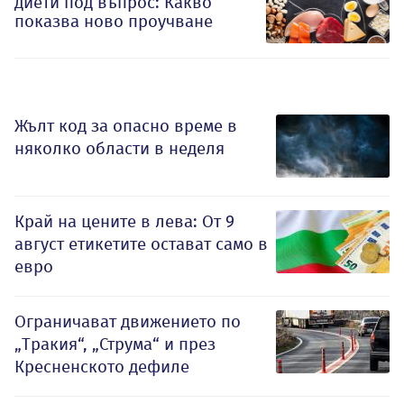
диети под въпрос: Какво
показва ново проучване
Жълт код за опасно време в
няколко области в неделя
Край на цените в лева: От 9
август етикетите остават само в
евро
Ограничават движението по
„Тракия“, „Струма“ и през
Кресненското дефиле