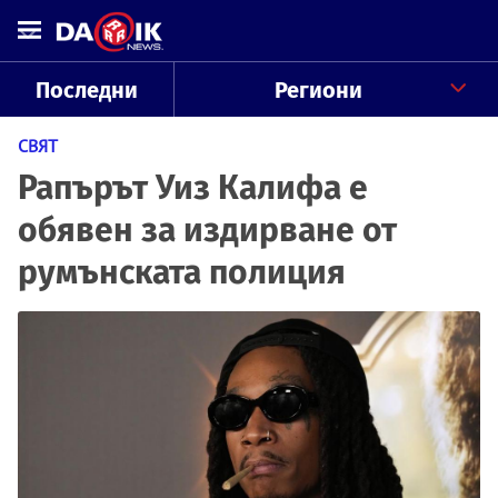
Последни
Региони
СВЯТ
Рапърът Уиз Калифа е
обявен за издирване от
румънската полиция