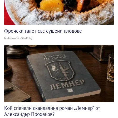
Френски галет със сушени плодове
MelomanBG - Sled5.bg
Кой спечели скандалния роман „Лемнер“ от
Александър Проханов?