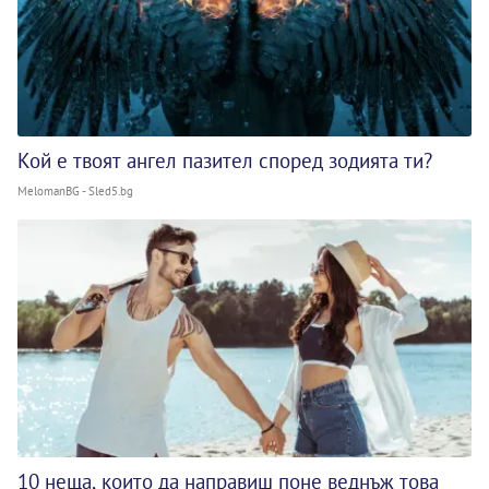
Кой е твоят ангел пазител според зодията ти?
MelomanBG - Sled5.bg
10 неща, които да направиш поне веднъж това