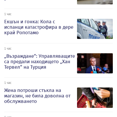
1 час
Екшън и гонка: Кола с
испанци катастрофира в дере
край Ропотамо
1 час
„Възраждане“: Управляващите
са предали находището „Хан
Тервел“ на Турция
1 час
Жена потроши стъкла на
магазин, не била доволна от
обслужването