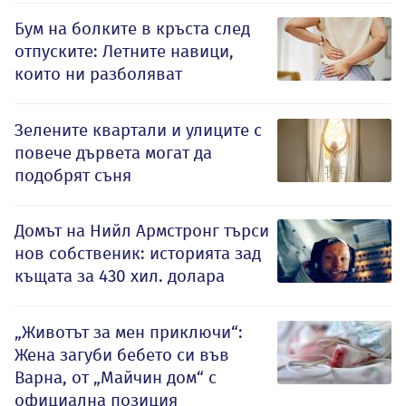
Бум на болките в кръста след
отпуските: Летните навици,
които ни разболяват
Зелените квартали и улиците с
повече дървета могат да
подобрят съня
Домът на Нийл Армстронг търси
нов собственик: историята зад
къщата за 430 хил. долара
„Животът за мен приключи“:
Жена загуби бебето си във
Варна, от „Майчин дом“ с
официална позиция