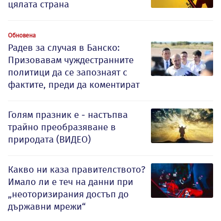
цялата страна
Обновена
Радев за случая в Банско:
Призовавам чуждестранните
политици да се запознаят с
фактите, преди да коментират
Голям празник е - настъпва
трайно преобразяване в
природата (ВИДЕО)
Какво ни каза правителството?
Имало ли е теч на данни при
„неоторизирания достъп до
държавни мрежи“