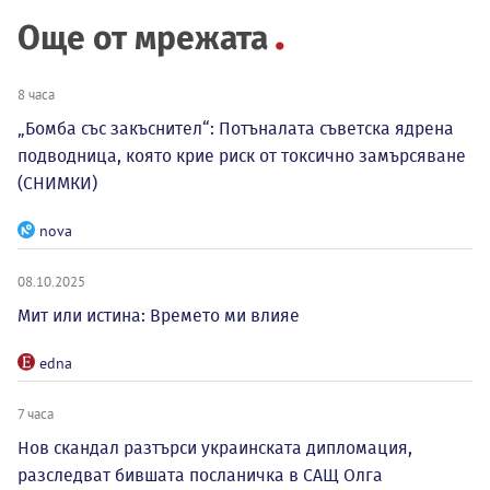
Още от мрежата
8 часа
„Бомба със закъснител“: Потъналата съветска ядрена
подводница, която крие риск от токсично замърсяване
(СНИМКИ)
nova
08.10.2025
Мит или истина: Времето ми влияе
edna
7 часа
Нов скандал разтърси украинската дипломация,
разследват бившата посланичка в САЩ Олга