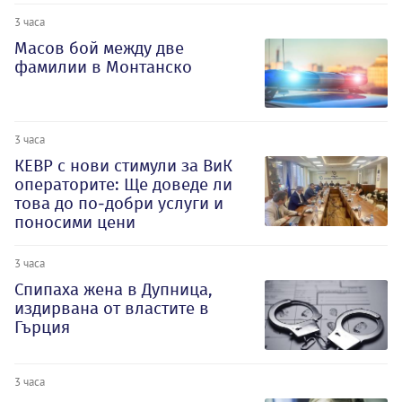
3 часа
Масов бой между две
фамилии в Монтанско
3 часа
КЕВР с нови стимули за ВиК
операторите: Ще доведе ли
това до по-добри услуги и
поносими цени
3 часа
Спипаха жена в Дупница,
издирвана от властите в
Гърция
3 часа