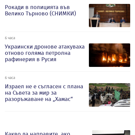
Рокади в полицията във
Велико Търново (СНИМКИ)
6 часа
Украински дронове атакуваха
отново голяма петролна
рафинерия в Русия
6 часа
Израел не е съгласен с плана
на Съвета за мир за
разоръжаване на „Хамас“
Какво да направите, ако