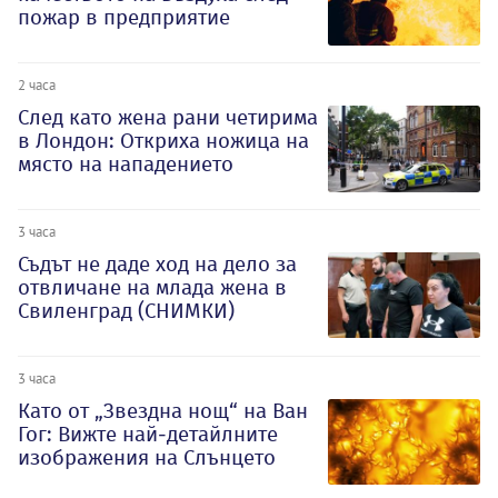
пожар в предприятие
2 часа
След като жена рани четирима
в Лондон: Откриха ножица на
място на нападението
3 часа
Съдът не даде ход на дело за
отвличане на млада жена в
Свиленград (СНИМКИ)
3 часа
Като от „Звездна нощ“ на Ван
Гог: Вижте най-детайлните
изображения на Слънцето