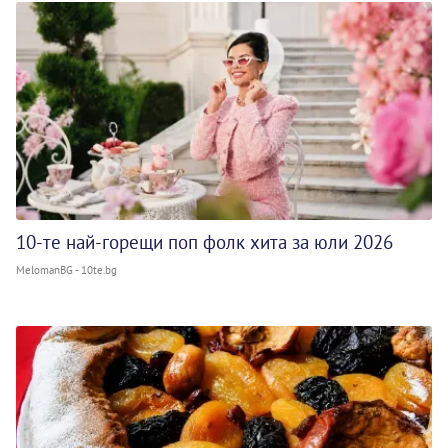
10-те най-горещи поп фолк хита за юли 2026
MelomanBG - 10te.bg