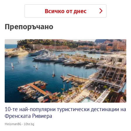
Всичко от днес
Препоръчано
10-те най-популярни туристически дестинации на
Френската Ривиера
MelomanBG - 10te.bg