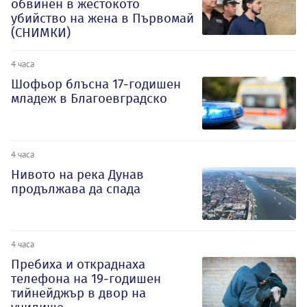
обвинен в жестокото
убийство на жена в Първомай
(СНИМКИ)
4 часа
Шофьор блъсна 17-годишен
младеж в Благоевградско
4 часа
Нивото на река Дунав
продължава да спада
4 часа
Пребиха и откраднаха
телефона на 19-годишен
тийнейджър в двор на