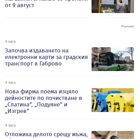
от 9 август
4 часа
Започва издаването на
електронни карти за градския
транспорт в Габрово
4 часа
Нова фирма поема изцяло
дейностите по почистване в
„Слатина“, „Подуяне“ и
„Изгрев“
4 часа
Отложиха делото срещу мъжа,