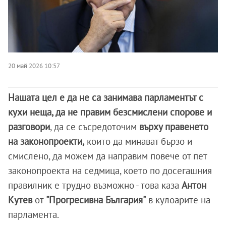
20 май 2026 10:57
Нашата цел е да не са занимава парламентът с
кухи неща, да не правим безсмислени спорове и
разговори
, да се съсредоточим
върху правенето
на законопроекти,
които да минават бързо и
смислено, да можем да направим повече от пет
законопроекта на седмица, което по досегашния
правилник е трудно възможно - това каза
Антон
Кутев
от
"Прогресивна България"
в кулоарите на
парламента.