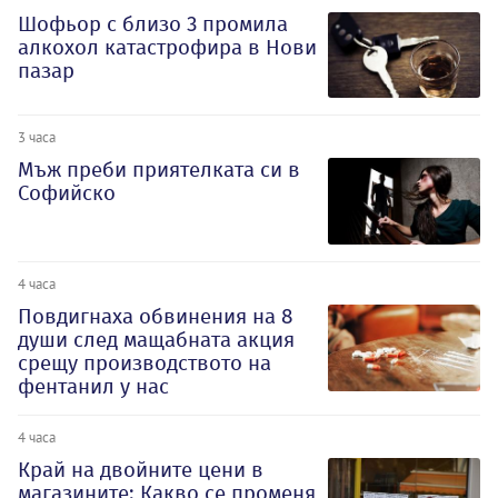
Шофьор с близо 3 промила
алкохол катастрофира в Нови
пазар
3 часа
Мъж преби приятелката си в
Софийско
4 часа
Повдигнаха обвинения на 8
души след мащабната акция
срещу производството на
фентанил у нас
4 часа
Край на двойните цени в
магазините: Какво се променя