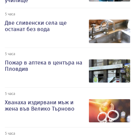
училище
5 часа
Две сливенски села ще
останат без вода
5 часа
Пожар в аптека в центъра на
Пловдив
5 часа
Хванаха издирвани мъж и
жена във Велико Търново
5 часа