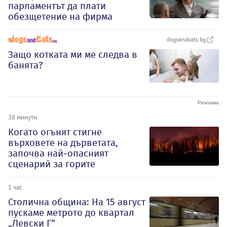
парламентът да плати
обезщетение на фирма
dogsandcats.bg
Защо котката ми ме следва в
банята?
38 минути
Когато огънят стигне
върховете на дърветата,
започва най-опасният
сценарий за горите
1 час
Столична община: На 15 август
пускаме метрото до квартал
„Левски Г“