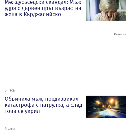
Междусъседски скандал: Мъж
удря с дървен прът възрастна
жена в Кърджалийско
3 часа
Обвиниха мъж, предизвикал
катастрофа с патрулка, а след
това се укрил
3 часа