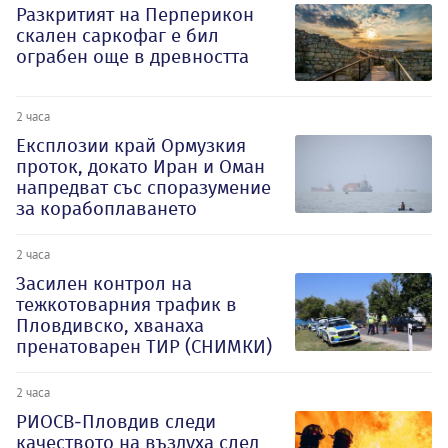
Разкритият на Перперикон
скален саркофаг е бил
ограбен още в древността
2 часа
Експлозии край Ормузкия
проток, докато Иран и Оман
напредват със споразумение
за корабоплаването
2 часа
Засилен контрол на
тежкотоварния трафик в
Пловдивско, хванаха
пренатоварен ТИР (СНИМКИ)
2 часа
РИОСВ-Пловдив следи
качеството на въздуха след