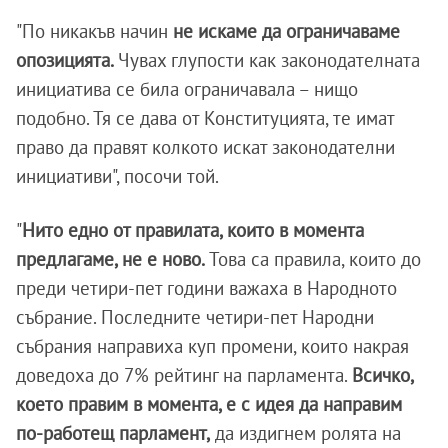
"По никакъв начин
не искаме да ограничаваме
опозицията.
Чувах глупости как законодателната
инициатива се била ограничавала – нищо
подобно. Тя се дава от Конституцията, те имат
право да правят колкото искат законодателни
инициативи", посочи той.
"
Нито едно от правилата, които в момента
предлагаме, не е ново.
Това са правила, които до
преди четири-пет години важаха в Народното
събрание. Последните четири-пет Народни
събрания направиха куп промени, които накрая
доведоха до 7% рейтинг на парламента.
Всичко,
което правим в момента, е с идея да направим
по-работещ парламент,
да издигнем ролята на