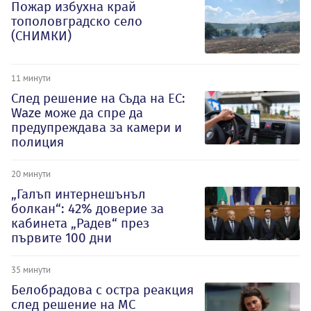
Пожар избухна край
тополовградско село
(СНИМКИ)
11 минути
След решение на Съда на ЕС:
Waze може да спре да
предупреждава за камери и
полиция
20 минути
„Галъп интернешънъл
болкан“: 42% доверие за
кабинета „Радев“ през
първите 100 дни
35 минути
Белобрадова с остра реакция
след решение на МС