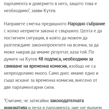
парламента и доверието в него, защото това е
необходимо", заяви Кутев.
Направете сметка предишното
Народно събрание
с колко неприети закона е свършило. Целта е да
постигнем ситуация, в която да можем да
разглеждаме законопроектите на всички, за да
може накрая да имаме резултат, каза той. По
думите на Кутев
48 подписа, необходими за
свикване на временна комисия,
изобщо не са
непреодолимо много. Само днес имаме едно и
също искане за временна комисия, внесено от
две парламентарни сили.
"Считаме, че затягайки
законодателната
инициатива
и реда в парламента, ние ще върнем