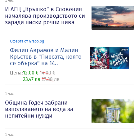
1 час
И АЕЦ „Кръшко“ в Словения
намалява производството си
заради ниски речни нива
Оферта от Grabo.bg
Филип Аврамов и Малин
Кръстев в "Пиесата, която
се обърка" на 14..
Цена:
12.00 €
14.00 €
23.47 лв
27.38 лв
1 час
Община Годеч забрани
използването на вода за
непитейни нужди
1 час