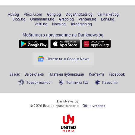
Abv.bg
Vbox7.com
Gong.bg
DogsAndCats.bg
CarMarket.bg
BISS.bg
Ohnamama.bg
Grabo.bg
Pariteni.bg
Edna.bg
Vesti.bg
Nova.bg
Telegraph.bg
Мобилното приложение на Dariknews.bg
Четете ни в Google News
За нас
За реклама
Платени публикации
Контакти
Facebook
Поверителност
Политика ЛД
Известия
DarikNews.bg
© 2026 Всички права запазени.
Общи условия