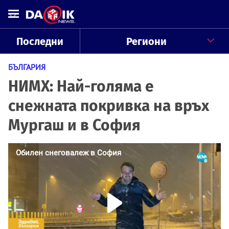
Последни
Региони
БЪЛГАРИЯ
НИМХ: Най-голяма е
снежната покривка на връх
Мургаш и в София