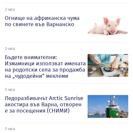
2 часа
Огнище на африканска чума
по свинете във Варнанско
3 часа
Бъдете внимателни:
Измамници използват имената
на родопски села за продажба
на „чудодейни“ мехлеми
3 часа
Ледоразбивачът Arctic Sunrise
акостира във Варна, отворен
е за посещения (СНИМИ)
3 часа