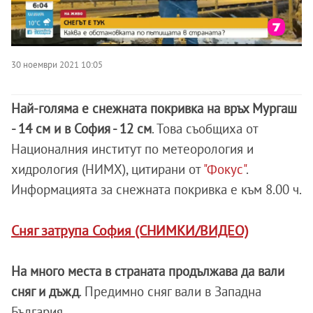
30 ноември 2021 10:05
Най-голяма е снежната покривка на връх Мургаш
- 14 см и в София - 12 см
. Това съобщиха от
Националния институт по метеорология и
хидрология (НИМХ), цитирани от
"Фокус"
.
Информацията за снежната покривка е към 8.00 ч.
Сняг затрупа София (СНИМКИ/ВИДЕО)
На много места в страната продължава да вали
сняг и дъжд
. Предимно сняг вали в Западна
България.