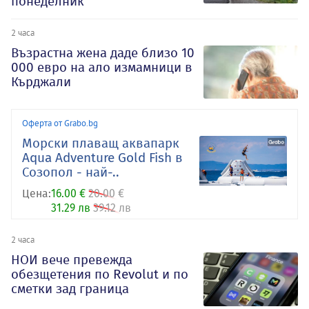
понеделник
2 часа
Възрастна жена даде близо 10
000 евро на ало измамници в
Кърджали
Оферта от Grabo.bg
Морски плаващ аквапарк
Aqua Adventure Gold Fish в
Созопол - най-..
Цена:
16.00 €
20.00 €
31.29 лв
39.12 лв
2 часа
НОИ вече превежда
обезщетения по Revolut и по
сметки зад граница