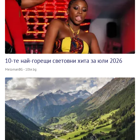
10-те най-горещи световни хита за юли 2026
MelomanBG - 10te.bg