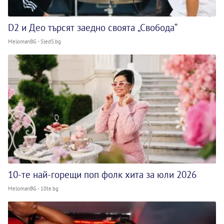
D2 и Део търсят заедно своята „Свобода“
MelomanBG - Sled5.bg
10-те най-горещи поп фолк хита за юли 2026
MelomanBG - 10te.bg