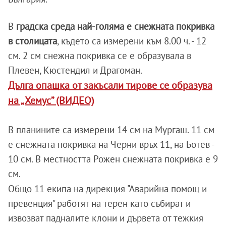
В
градска среда най-голяма е снежната покривка
в столицата
, където са измерени към 8.00 ч. - 12
см. 2 см снежна покривка се е образувала в
Плевен, Кюстендил и Драгоман.
Дълга опашка от закъсали тирове се образува
на „Хемус” (ВИДЕО)
В планините са измерени 14 см на Мургаш. 11 см
е снежната покривка на Черни връх 11, на Ботев -
10 см. В местността Рожен снежната покривка е 9
см.
Общо 11 екипа на дирекция "Аварийна помощ и
превенция" работят на терен като събират и
извозват падналите клони и дървета от тежкия