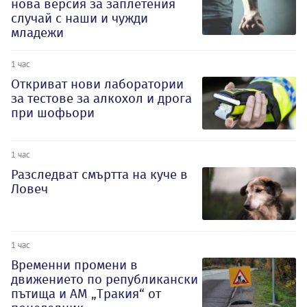
нова версия за заплетения
случай с наши и чужди
младежи
1 час
Откриват нови лаборатории
за тестове за алкохол и дрога
при шофьори
1 час
Разследват смъртта на куче в
Ловеч
1 час
Временни промени в
движението по републикански
пътища и АМ „Тракия“ от