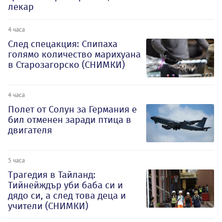
лекар
4 часа
След спецакция: Спипаха
голямо количество марихуана
в Старозагорско (СНИМКИ)
4 часа
Полет от Солун за Германия е
бил отменен заради птица в
двигателя
5 часа
Трагедия в Тайланд:
Тийнейждър уби баба си и
дядо си, а след това деца и
учители (СНИМКИ)