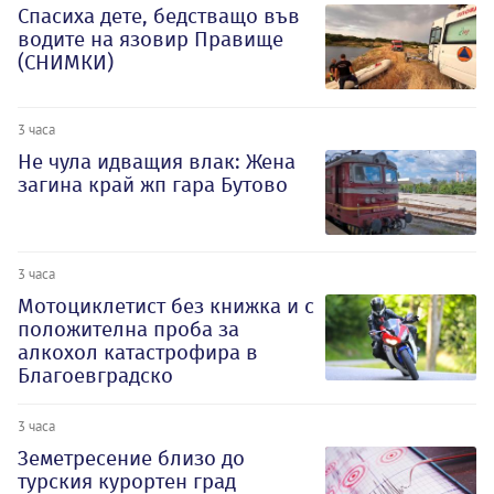
Спасиха дете, бедстващо във
водите на язовир Правище
(СНИМКИ)
3 часа
Не чула идващия влак: Жена
загина край жп гара Бутово
3 часа
Мотоциклетист без книжка и с
положителна проба за
алкохол катастрофира в
Благоевградско
3 часа
Земетресение близо до
турския курортен град