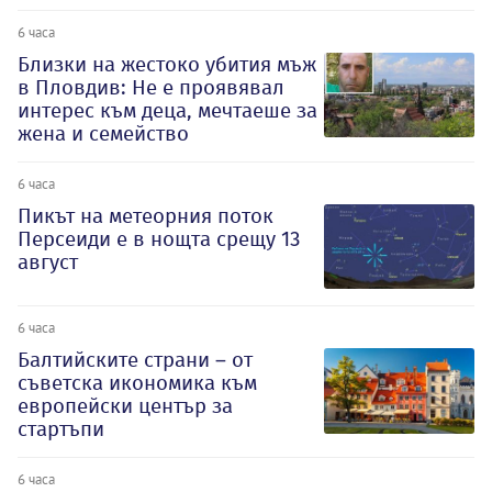
6 часа
Близки на жестоко убития мъж
в Пловдив: Не е проявявал
интерес към деца, мечтаеше за
жена и семейство
6 часа
Пикът на метеорния поток
Персеиди е в нощта срещу 13
август
6 часа
Балтийските страни – от
съветска икономика към
европейски център за
стартъпи
6 часа