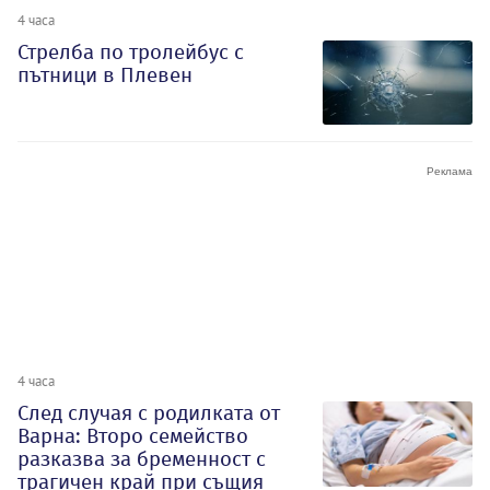
4 часа
Стрелба по тролейбус с
пътници в Плевен
4 часа
След случая с родилката от
Варна: Второ семейство
разказва за бременност с
трагичен край при същия