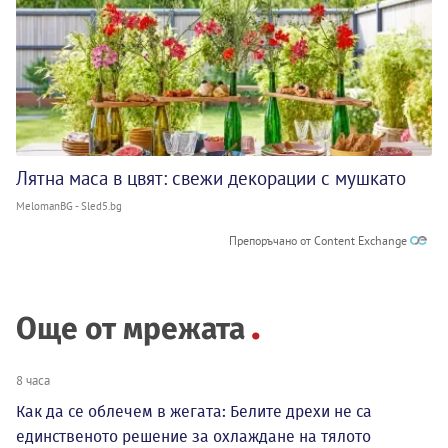
Лятна маса в цвят: свежи декорации с мушкато
MelomanBG - Sled5.bg
Препоръчано от Content Exchange
Още от мрежата
8 часа
Как да се облечем в жегата: Белите дрехи не са
единственото решение за охлаждане на тялото