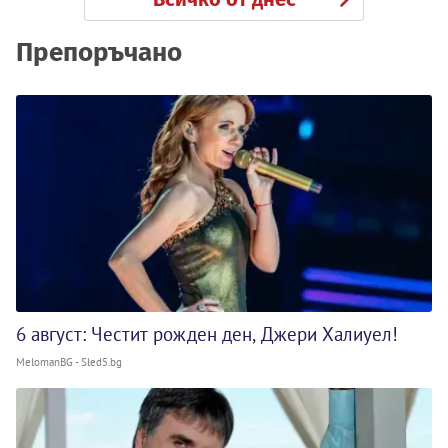
Препоръчано
6 август: Честит рожден ден, Джери Халиуел!
MelomanBG - Sled5.bg