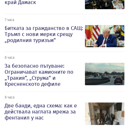
край Дамаск
7 часа
Битката за гражданство в САЩ:
Тръмп с нови мерки срещу
„родилния туризъм“
8 часа
За безопасно пътуване:
Ограничават камионите по
„Тракия“, „Струма“ и
Кресненското дефиле
8 часа
Две банди, една схема: как е
действала наглата мрежа за
фентанил у нас