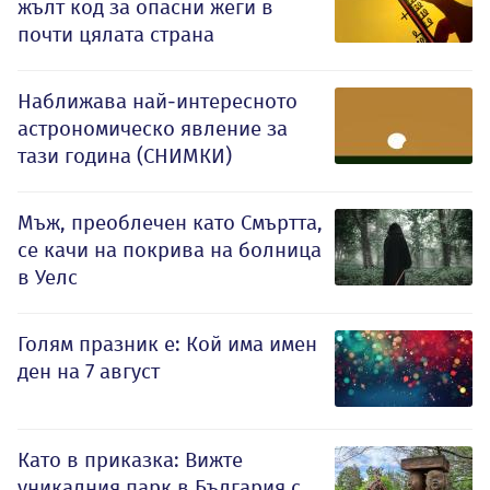
жълт код за опасни жеги в
почти цялата страна
Наближава най-интересното
астрономическо явление за
тази година (СНИМКИ)
Мъж, преоблечен като Смъртта,
се качи на покрива на болница
в Уелс
Голям празник е: Кой има имен
ден на 7 август
Като в приказка: Вижте
уникалния парк в България с