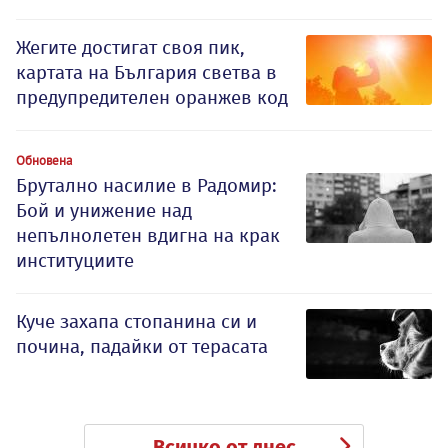
Жегите достигат своя пик,
картата на България светва в
предупредителен оранжев код
Обновена
Брутално насилие в Радомир:
Бой и унижение над
непълнолетен вдигна на крак
институциите
Куче захапа стопанина си и
почина, падайки от терасата
Всичко от днес