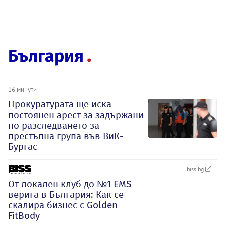
България
16 минути
Прокуратурата ще иска
постоянен арест за задържани
по разследването за
престъпна група във ВиК-
Бургас
biss.bg
От локален клуб до №1 EMS
верига в България: Как се
скалира бизнес с Golden
FitBody