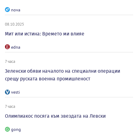
nova
08.10.2025
Мит или истина: Времето ми влияе
edna
7 часа
Зеленски обяви началото на специални операции
срещу руската военна промишленост
vesti
7 часа
Олимпиакос посяга към звездата на Левски
gong