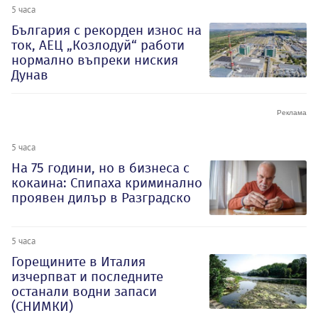
5 часа
България с рекорден износ на
ток, АЕЦ „Козлодуй“ работи
нормално въпреки ниския
Дунав
5 часа
На 75 години, но в бизнеса с
кокаина: Спипаха криминално
проявен дилър в Разградско
5 часа
Горещините в Италия
изчерпват и последните
останали водни запаси
(СНИМКИ)