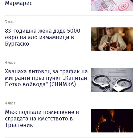
Мармарис
3 часа
83-годишна жена даде 5000
евро на ало измамници в
Бургаско
4 часа
Хванаха литовец за трафик на
мигранти през пункт „Капитан
Петко войвода“ (СНИМКА)
4 часа
Мъж подпали помещение в
сградата на кметството в
Тръстеник