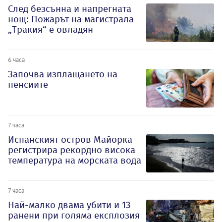
След безсънна и напрегната
нощ: Пожарът на магистрала
„Тракия“ е овладян
6 часа
Започва изплащането на
пенсиите
7 часа
Испанският остров Майорка
регистрира рекордно висока
температура на морската вода
7 часа
Най-малко двама убити и 13
ранени при голяма експлозия