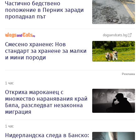
Частично бедствено
положение в Перник заради
пропаднал път
dogsandcats.bg
Смесено хранене: Нов
стандарт за хранене за малки
и мини породи
1 час
Откриха мароканец с
множество наранявания край
Бяла, разследват незаконна
миграция
1 час
Нидерландска следа в Банско: