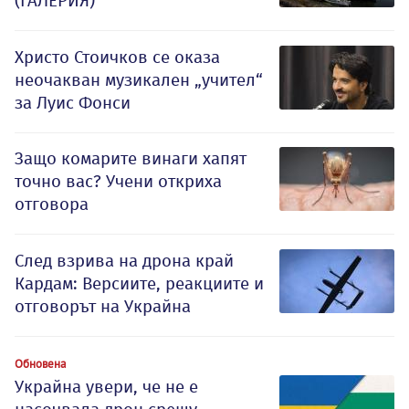
(ГАЛЕРИЯ)
Христо Стоичков се оказа
неочакван музикален „учител“
за Луис Фонси
Защо комарите винаги хапят
точно вас? Учени откриха
отговора
След взрива на дрона край
Кардам: Версиите, реакциите и
отговорът на Украйна
Обновена
Украйна увери, че не е