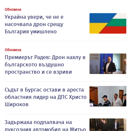
Обновена
Украйна увери, че не е
насочвала дрон срещу
България умишлено
Обновена
Премиерът Радев: Дрон нахлу в
българското въздушно
пространство и се взриви
Съдът в Бургас остави в ареста
областния лидер на ДПС Христо
Широков
Задържаха подпалвача на
луксозния автомобил на Митьо