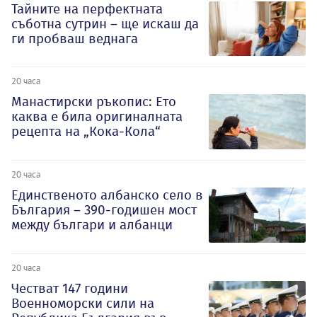
Тайните на перфектната
съботна сутрин – ще искаш да
ги пробваш веднага
20 часа
Манастирски ръкопис: Ето
каква е била оригиналната
рецепта на „Кока-Кола“
20 часа
Единственото албанско село в
България – 390-годишен мост
между българи и албанци
20 часа
Честват 147 години
Военноморски сили на