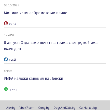
08.10.2025
Мит или истина: Времето ми влияе
edna
17 часа
8 август: Отдаваме почит на трима светци, кой има
имен ден
vesti
8 часа
УЕФА наложи санкция на Левски
gong
Abv.bg
Vbox7.com
Gong.bg
DogsAndCats.bg
CarMarket.bg