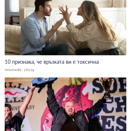
10 признака, че връзката ви е токсична
MelomanBG - 10te.bg