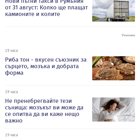
Нови пътни такси в Румъния
от 31 август: Колко ще плащат
камионите и колите
19 часа
Риба тон - вкусен съюзник за
сърцето, мозъка и добрата
форма
19 часа
Не пренебрегвайте тези
сънища: мозъкът ви може да
се опитва да ви каже нещо
важно
19 часа