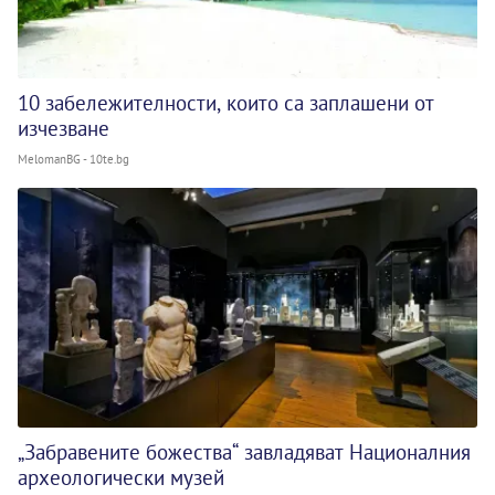
10 забележителности, които са заплашени от
изчезване
MelomanBG - 10te.bg
„Забравените божества“ завладяват Националния
археологически музей