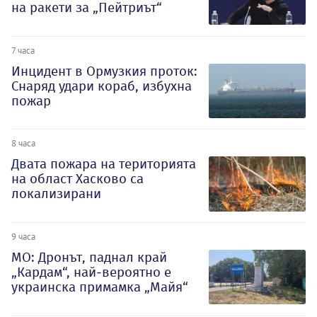
на ракети за „Пейтриът“
7 часа
Инцидент в Ормузкия проток:
Снаряд удари кораб, избухна
пожар
8 часа
Двата пожара на територията
на област Хасково са
локализирани
9 часа
МО: Дронът, паднал край
„Кардам“, най-вероятно е
украинска примамка „Майя“