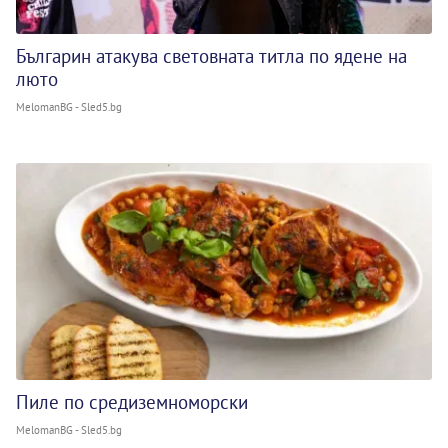
Българин атакува световната титла по ядене на
люто
MelomanBG - Sled5.bg
Пиле по средиземноморски
MelomanBG - Sled5.bg