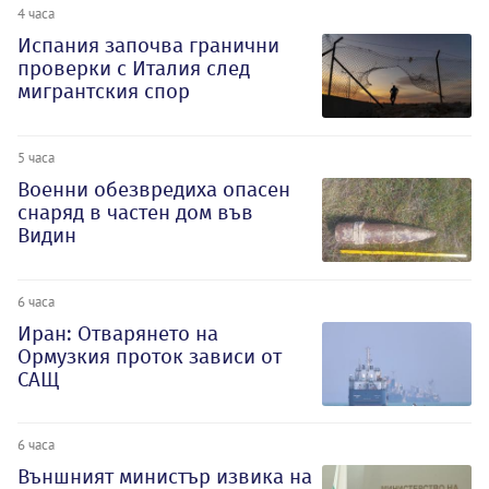
4 часа
Испания започва гранични
проверки с Италия след
мигрантския спор
5 часа
Военни обезвредиха опасен
снаряд в частен дом във
Видин
6 часа
Иран: Отварянето на
Ормузкия проток зависи от
САЩ
6 часа
Външният министър извика на