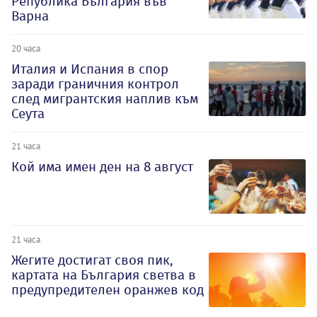
Република България във
Варна
20 часа
Италия и Испания в спор
заради граничния контрол
след мигрантския наплив към
Сеута
21 часа
Кой има имен ден на 8 август
21 часа
Жегите достигат своя пик,
картата на България светва в
предупредителен оранжев код