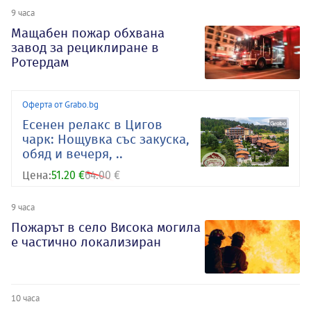
9 часа
Мащабен пожар обхвана
завод за рециклиране в
Ротердам
Оферта от Grabo.bg
Есенен релакс в Цигов
чарк: Нощувка със закуска,
обяд и вечеря, ..
Цена:
51.20 €
64.00 €
9 часа
Пожарът в село Висока могила
е частично локализиран
10 часа