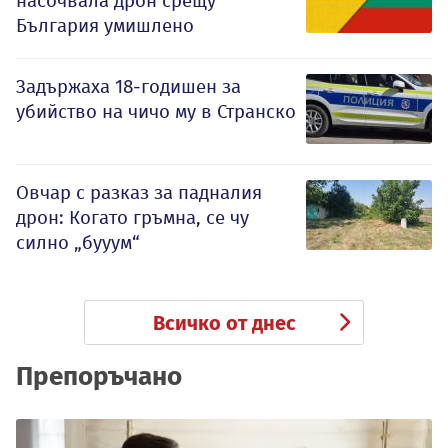
насочвала дрон срещу
България умишлено
Задържаха 18-годишен за
убийство на чичо му в Странско
Овчар с разказ за падналия
дрон: Когато гръмна, се чу
силно „бууум“
Всичко от днес
Препоръчано