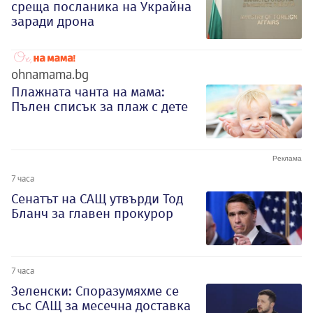
среща посланика на Украйна
заради дрона
ohnamama.bg
Плажната чанта на мама:
Пълен списък за плаж с дете
7 часа
Сенатът на САЩ утвърди Тод
Бланч за главен прокурор
7 часа
Зеленски: Споразумяхме се
със САЩ за месечна доставка