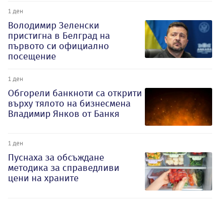
1 ден
Володимир Зеленски
пристигна в Белград на
първото си официално
посещение
1 ден
Обгорели банкноти са открити
върху тялото на бизнесмена
Владимир Янков от Банкя
1 ден
Пуснаха за обсъждане
методика за справедливи
цени на храните