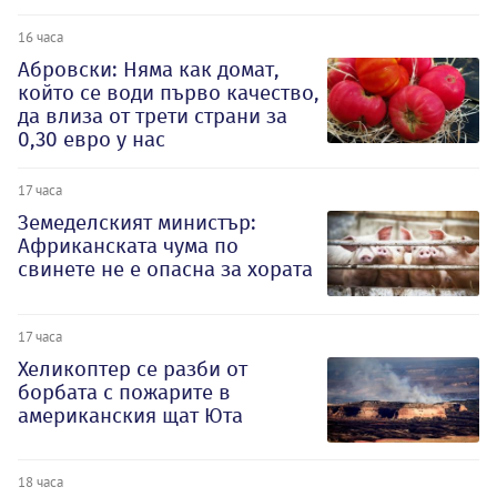
16 часа
Абровски: Няма как домат,
който се води първо качество,
да влиза от трети страни за
0,30 евро у нас
17 часа
Земеделският министър:
Африканската чума по
свинете не е опасна за хората
17 часа
Хеликоптер се разби от
борбата с пожарите в
американския щат Юта
18 часа