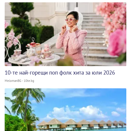
10-те най-горещи поп фолк хита за юли 2026
MelomanBG - 10te.bg