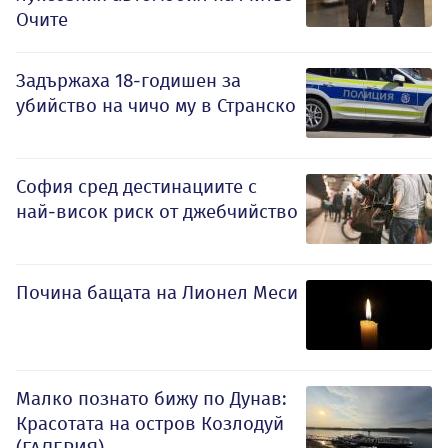
Очите
Задържаха 18-годишен за
убийство на чичо му в Странско
София сред дестинациите с
най-висок риск от джебчийство
Почина бащата на Лионел Меси
Малко познато бижу по Дунав:
Красотата на остров Козлодуй