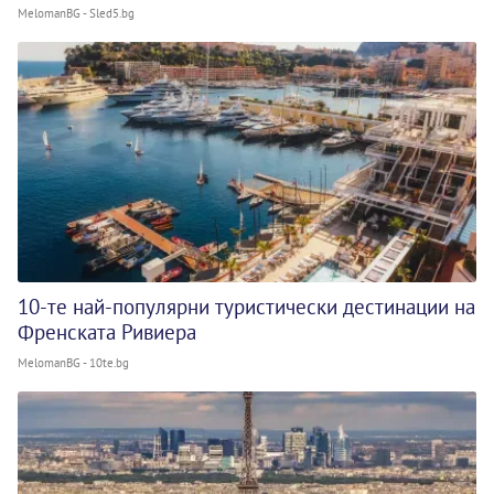
MelomanBG - Sled5.bg
10-те най-популярни туристически дестинации на
Френската Ривиера
MelomanBG - 10te.bg