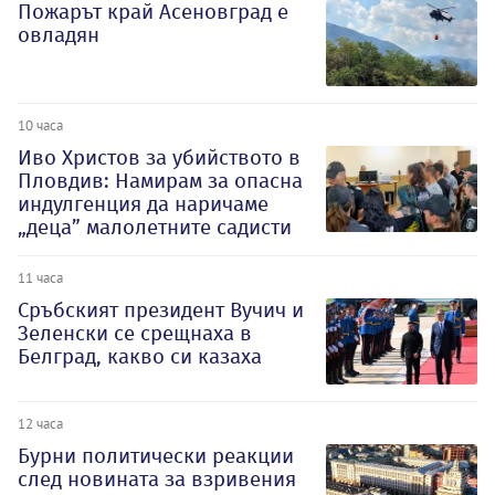
Пожарът край Асеновград е
овладян
10 часа
Иво Христов за убийството в
Пловдив: Намирам за опасна
индулгенция да наричаме
„деца” малолетните садисти
11 часа
Сръбският президент Вучич и
Зеленски се срещнаха в
Белград, какво си казаха
12 часа
Бурни политически реакции
след новината за взривения