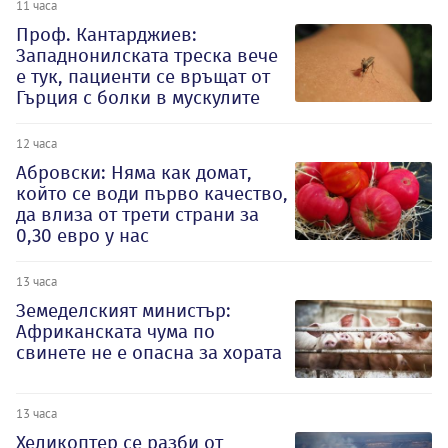
11 часа
Проф. Кантарджиев:
Западнонилската треска вече
е тук, пациенти се връщат от
Гърция с болки в мускулите
12 часа
Абровски: Няма как домат,
който се води първо качество,
да влиза от трети страни за
0,30 евро у нас
13 часа
Земеделският министър:
Африканската чума по
свинете не е опасна за хората
13 часа
Хеликоптер се разби от