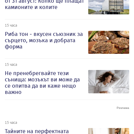
от 31 август: Колко ще плащат
камионите и колите
15 часа
Риба тон - вкусен съюзник за
сърцето, мозъка и добрата
форма
15 часа
Не пренебрегвайте тези
сънища: мозъкът ви може да
се опитва да ви каже нещо
важно
15 часа
Тайните на перфектната