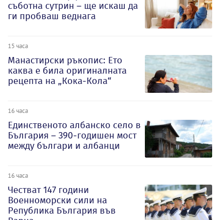
съботна сутрин – ще искаш да
ги пробваш веднага
15 часа
Манастирски ръкопис: Ето
каква е била оригиналната
рецепта на „Кока-Кола“
16 часа
Единственото албанско село в
България – 390-годишен мост
между българи и албанци
16 часа
Честват 147 години
Военноморски сили на
Република България във