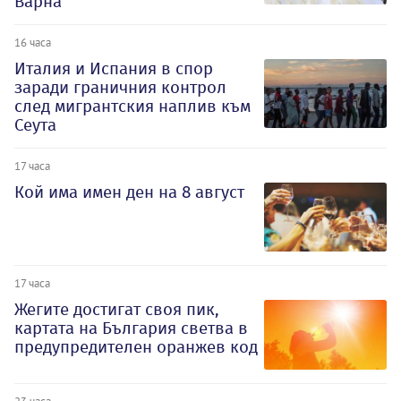
Варна
16 часа
Италия и Испания в спор
заради граничния контрол
след мигрантския наплив към
Сеута
17 часа
Кой има имен ден на 8 август
17 часа
Жегите достигат своя пик,
картата на България светва в
предупредителен оранжев код