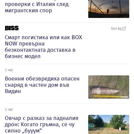
проверки с Италия след
мигрантския спор
biss.bg
Смарт логистика или как BOX
NOW превърна
безконтактната доставка в
бизнес модел
1 час
Военни обезвредиха опасен
снаряд в частен дом във
Видин
1 час
Овчар с разказ за падналия
дрон: Когато гръмна, се чу
силно „бууум“