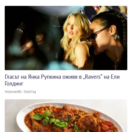
Гласът на Янка Рупкина оживя в „Ravers“ на Ели
Голдинг
MelomanBG - Sled5.bg