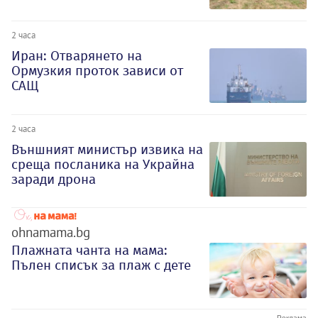
2 часа
Иран: Отварянето на
Ормузкия проток зависи от
САЩ
2 часа
Външният министър извика на
среща посланика на Украйна
заради дрона
ohnamama.bg
Плажната чанта на мама:
Пълен списък за плаж с дете