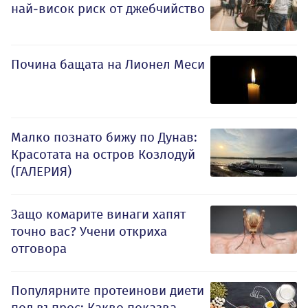
най-висок риск от джебчийство
Почина бащата на Лионел Меси
Малко познато бижу по Дунав:
Красотата на остров Козлодуй
(ГАЛЕРИЯ)
Защо комарите винаги хапят
точно вас? Учени откриха
отговора
Популярните протеинови диети
под въпрос: Какво показва