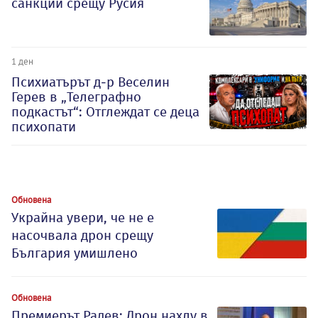
санкции срещу Русия
1 ден
Психиатърът д-р Веселин
Герев в „Телеграфно
подкастът“: Отглеждат се деца
психопати
Обновена
Украйна увери, че не е
насочвала дрон срещу
България умишлено
Обновена
Премиерът Радев: Дрон нахлу в