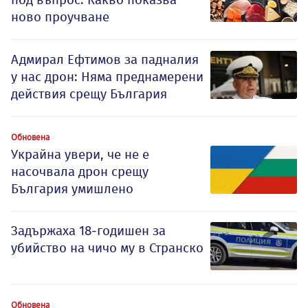
ново проучване
Адмирал Ефтимов за падналия
у нас дрон: Няма преднамерени
действия срещу България
Обновена
Украйна увери, че не е
насочвала дрон срещу
България умишлено
Задържаха 18-годишен за
убийство на чичо му в Странско
Обновена