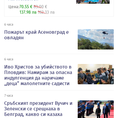
Цена:
70.55 €
83.00 €
137.98 лв
162.33 лв
6 часа
Пожарът край Асеновград е
овладян
6 часа
Иво Христов за убийството в
Пловдив: Намирам за опасна
индулгенция да наричаме
„деца” малолетните садисти
7 часа
Сръбският президент Вучич и
Зеленски се срещнаха в
Белград, какво си казаха