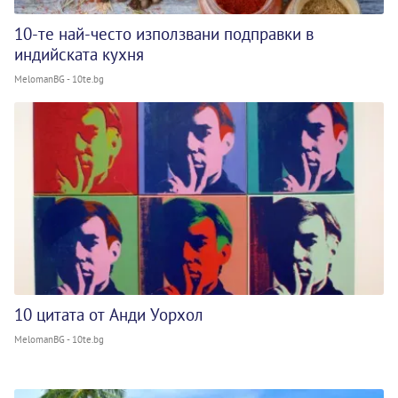
10-те най-често използвани подправки в
индийската кухня
MelomanBG - 10te.bg
10 цитата от Анди Уорхол
MelomanBG - 10te.bg