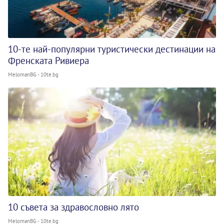
10-те най-популярни туристически дестинации на
Френската Ривиера
MelomanBG - 10te.bg
10 съвета за здравословно лято
MelomanBG - 10te.bg