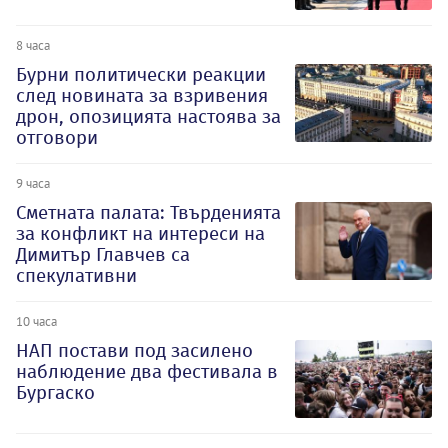
8 часа
Бурни политически реакции
след новината за взривения
дрон, опозицията настоява за
отговори
9 часа
Сметната палата: Твърденията
за конфликт на интереси на
Димитър Главчев са
спекулативни
10 часа
НАП постави под засилено
наблюдение два фестивала в
Бургаско