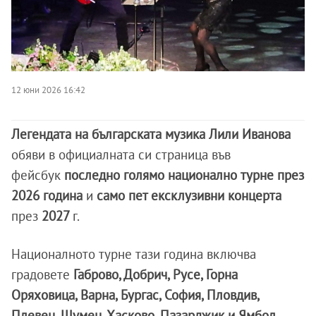
12 юни 2026 16:42
Легендата на българската музика Лили Иванова
обяви в официалната си страница във
фейсбук
последно голямо национално турне през
2026 година
и
само пет ексклузивни
концерта
през
2027
г.
Националното турне тази година включва
градовете
Габрово, Добрич, Русе, Горна
Оряховица, Варна, Бургас, София, Пловдив,
Плевен, Шумен, Хасково, Пазарджик и Ямбол.