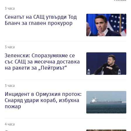
3 часа
Сенатът на САЩ утвърди Тод
Бланч за главен прокурор
3 часа
Зеленски: Споразумяхме се
със САЩ за месечна доставка
на ракети за „Пейтриът“
3 часа
Инцидент в Ормузкия проток:
Снаряд удари кораб, избухна
пожар
4 часа