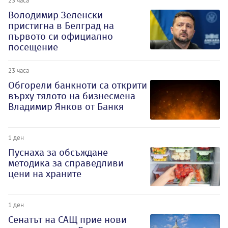
23 часа
Володимир Зеленски
пристигна в Белград на
първото си официално
посещение
23 часа
Обгорели банкноти са открити
върху тялото на бизнесмена
Владимир Янков от Банкя
1 ден
Пуснаха за обсъждане
методика за справедливи
цени на храните
1 ден
Сенатът на САЩ прие нови