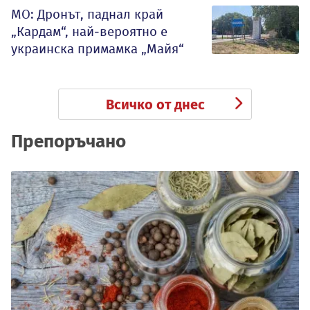
МО: Дронът, паднал край
„Кардам“, най-вероятно е
украинска примамка „Майя“
Всичко от днес
Препоръчано