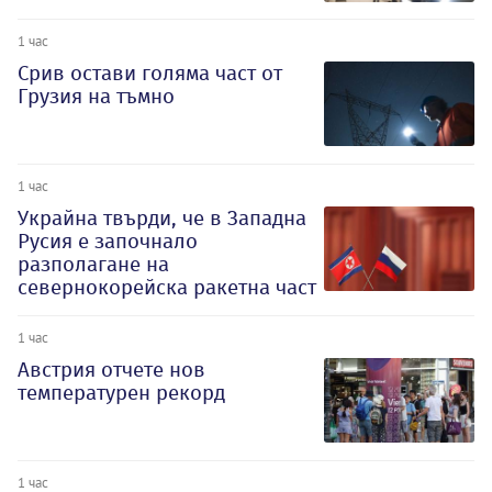
1 час
Срив остави голяма част от
Грузия на тъмно
1 час
Украйна твърди, че в Западна
Русия е започнало
разполагане на
севернокорейска ракетна част
1 час
Австрия отчете нов
температурен рекорд
1 час