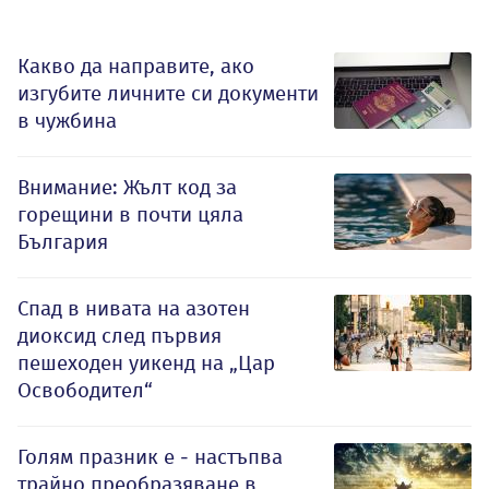
Какво да направите, ако
изгубите личните си документи
в чужбина
Внимание: Жълт код за
горещини в почти цяла
България
Спад в нивата на азотен
диоксид след първия
пешеходен уикенд на „Цар
Освободител“
Голям празник е - настъпва
трайно преобразяване в