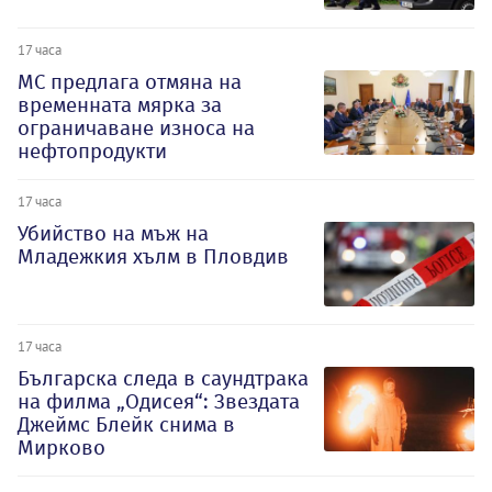
17 часа
МС предлага отмяна на
временната мярка за
ограничаване износа на
нефтопродукти
17 часа
Убийство на мъж на
Младежкия хълм в Пловдив
17 часа
Българска следа в саундтрака
на филма „Одисея“: Звездата
Джеймс Блейк снима в
Мирково