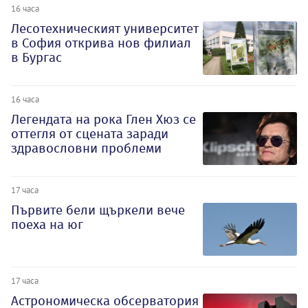
16 часа
Лесотехническият университет
в София открива нов филиал
в Бургас
16 часа
Легендата на рока Глен Хюз се
оттегля от сцената заради
здравословни проблеми
17 часа
Първите бели щъркели вече
поеха на юг
17 часа
Астрономическа обсерватория