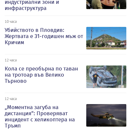
индустриални зони и
инфраструктура
10 часа
Убийството в Пловдив:
Жертвата е 31-годишен мъж от
Кричим
12 часа
Кола се преобърна по таван
на тротоар във Велико
Търново
12 часа
„Моментна загуба на
дистанция“: Проверяват
инцидент с хеликоптера на
Тръмп