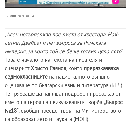
17 юни 2026 06:30
„
Асен нетърпеливо пое листа от квестора. Най-
сетне! Двайсет и пет въпроса за Римската
империя, за които той се беше готвил цяло лято
“.
Това е началото на текста на писателя и
сценарист
Христо Раянов
, който
преразказваха
седмокласниците
на националното външно
оценяване по български език и литература (БЕЛ).
Те трябваше да напишат подробен преразказ от
името на героя на неизучаваната творба
„Въпрос
№18“
, съобщи пресцентърът на Министерството
на образованието и науката (МОН).