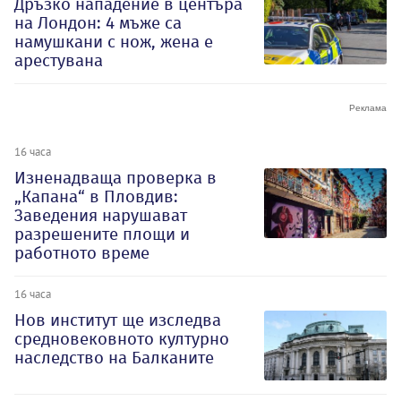
Дръзко нападение в центъра
на Лондон: 4 мъже са
намушкани с нож, жена е
арестувана
16 часа
Изненадваща проверка в
„Капана“ в Пловдив:
Заведения нарушават
разрешените площи и
работното време
16 часа
Нов институт ще изследва
средновековното културно
наследство на Балканите