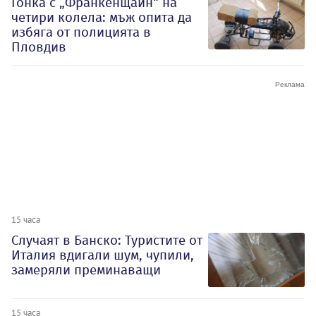
Гонка с „Франкенщайн“ на
четири колела: мъж опита да
избяга от полицията в
Пловдив
15 часа
Случаят в Банско: Туристите от
Италия вдигали шум, чупили,
замеряли преминаващи
15 часа