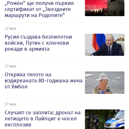
„Рожен“ ще получи първия
сертификат от „Звездните
маршрути на Родопите“
17 часа
Русия създава безпилотни
войски, Путин с ключови
рокади в армията
17 часа
Откриха тялото на
издирваната 80-годишна жена
от Ямбол
17 часа
Случаят се заплита: дронът на
летището в Лайпциг е носел
експлозив