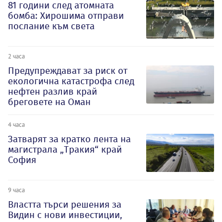
81 години след атомната
бомба: Хирошима отправи
послание към света
2 часа
Предупреждават за риск от
екологична катастрофа след
нефтен разлив край
бреговете на Оман
4 часа
Затварят за кратко лента на
магистрала „Тракия“ край
София
9 часа
Властта търси решения за
Видин с нови инвестиции,