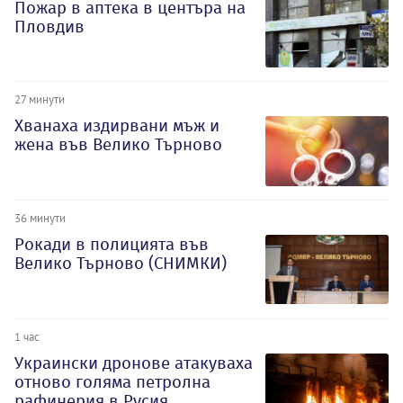
Пожар в аптека в центъра на
Пловдив
27 минути
Хванаха издирвани мъж и
жена във Велико Търново
36 минути
Рокади в полицията във
Велико Търново (СНИМКИ)
1 час
Украински дронове атакуваха
отново голяма петролна
рафинерия в Русия