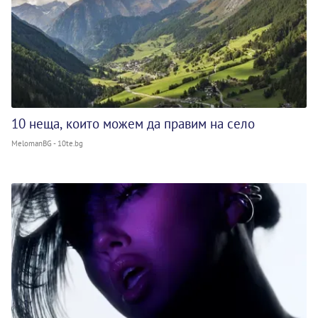
10 неща, които можем да правим на село
MelomanBG - 10te.bg