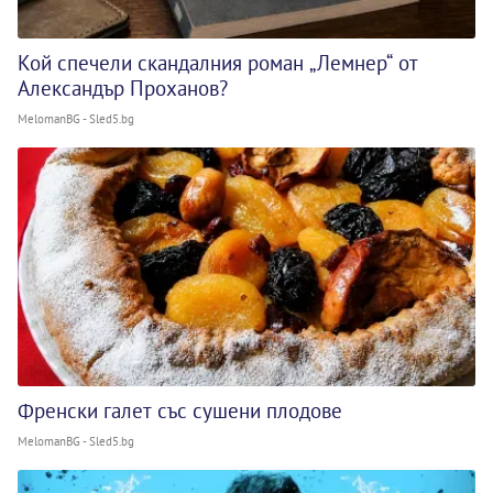
Кой спечели скандалния роман „Лемнер“ от
Александър Проханов?
MelomanBG - Sled5.bg
Френски галет със сушени плодове
MelomanBG - Sled5.bg