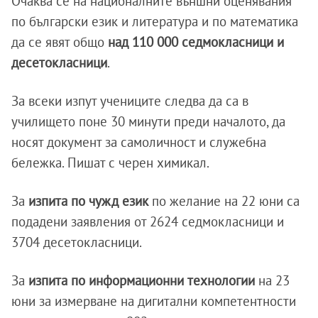
Очаква се на националните външни оценявания
по български език и литература и по математика
да се явят общо
над 110 000 седмокласници и
десетокласници
.
За всеки изпут учениците следва да са в
училището поне 30 минути преди началото, да
носят документ за самоличност и служебна
бележка. Пишат с черен химикал.
За
изпита по чужд език
по желание на 22 юни са
подадени заявления от 2624 седмокласници и
3704 десетокласници.
За
изпита по информационни технологии
на 23
юни за измерване на дигитални компетентности