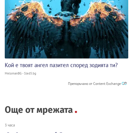
Кой е твоят ангел пазител според зодията ти?
MelomanBG - Sled5.bg
Препоръчано от Content Exchange
Още от мрежата
3 часа