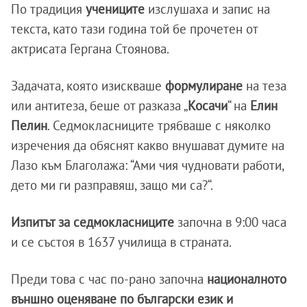
По традиция
учениците
изслушаха и запис на
текста, като тази година той бе прочетен от
актрисата Гергана Стоянова.
Задачата, която изискваше
формулиране
на теза
или антитеза, беше от разказа „
Косачи
“ на
Елин
Пелин
. Седмокласниците трябваше с няколко
изречения да обяснят какво внушават думите на
Лазо към Благолажа: “Ами чия чудновати работи,
дето ми ги разправяш, защо ми са?“.
Изпитът за седмокласниците
започна в 9:00 часа
и се състоя в 1637 училища в страната.
Преди това с час по-рано започна
националното
външно оценяване по български език и