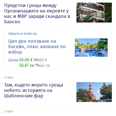
Предстои среща между
Организацията на евреите у
нас и МВР заради скандала в
Банско
Оферта от Grabo.bg
Цял ден ползване на
басейн, плюс хапване по
избор
Цена:
30.00 €
40.00 €
58.67 лв
78.23 лв
2 часа
Там, където морето среща
небето: историята на
Шабленския фар
2 часа