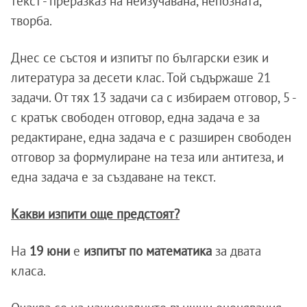
текст - преразказ на неизучавана, непозната,
творба.
Днес се състоя и изпитът по български език и
литература за десети клас. Той съдържаше 21
задачи. От тях 13 задачи са с избираем отговор, 5 -
с кратък свободен отговор, една задача е за
редактиране, една задача е с разширен свободен
отговор за формулиране на теза или антитеза, и
една задача е за създаване на текст.
Какви изпити още предстоят?
На
19 юни
е
изпитът по математика
за двата
класа.