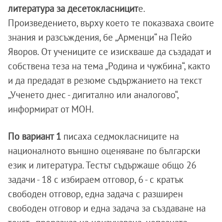
литература за десетокласницит
е.
Произведението, върху което те показваха своите
знания и разсъждения, бе „Арменци“ на Пейо
Яворов. От учениците се изискваше да създадат и
собствена теза на тема „Родина и чужбина“, както
и да предадат в резюме съдържанието на текст
„Ученето днес - дигитално или аналогово“,
информират от МОН.
По вариант 1
писаха седмокласниците на
националното външно оценяване по български
език и литература. Тестът съдържаше общо 26
задачи - 18 с избираем отговор, 6 - с кратък
свободен отговор, една задача с разширен
свободен отговор и една задача за създаване на