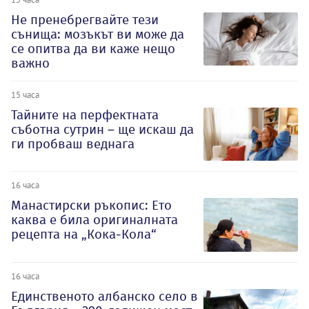
Не пренебрегвайте тези
сънища: мозъкът ви може да
се опитва да ви каже нещо
важно
15 часа
Тайните на перфектната
съботна сутрин – ще искаш да
ги пробваш веднага
16 часа
Манастирски ръкопис: Ето
каква е била оригиналната
рецепта на „Кока-Кола“
16 часа
Единственото албанско село в