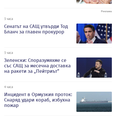
3 часа
Сенатът на САЩ утвърди Тод
Бланч за главен прокурор
3 часа
Зеленски: Споразумяхме се
със САЩ за месечна доставка
на ракети за „Пейтриът“
4 часа
Инцидент в Ормузкия проток:
Снаряд удари кораб, избухна
пожар