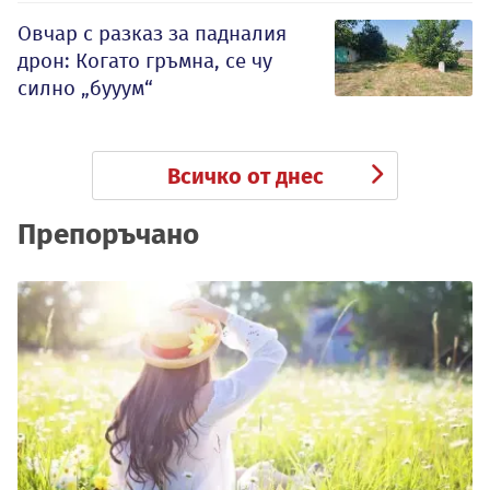
Овчар с разказ за падналия
дрон: Когато гръмна, се чу
силно „бууум“
Всичко от днес
Препоръчано