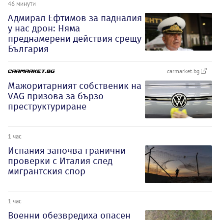
46 минути
Адмирал Ефтимов за падналия
у нас дрон: Няма
преднамерени действия срещу
България
carmarket.bg
Мажоритарният собственик на
VAG призова за бързо
преструктуриране
1 час
Испания започва гранични
проверки с Италия след
мигрантския спор
1 час
Военни обезвредиха опасен