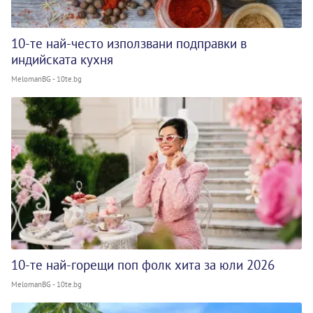
10-те най-често използвани подправки в
индийската кухня
MelomanBG - 10te.bg
10-те най-горещи поп фолк хита за юли 2026
MelomanBG - 10te.bg