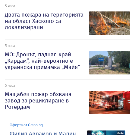
5 часа
Двата пожара на територията
на област Хасково са
локализирани
5 часа
МО: Дронът, паднал край
„Кардам“, най-вероятно е
украинска примамка „Майя“
5 часа
Мащабен пожар обхвана
завод за рециклиране в
Ротердам
Оферта от Grabo.bg
Филип Аврамов и Малин