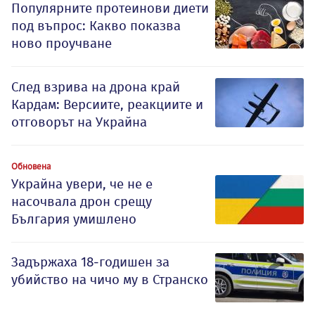
Популярните протеинови диети
под въпрос: Какво показва
ново проучване
След взрива на дрона край
Кардам: Версиите, реакциите и
отговорът на Украйна
Обновена
Украйна увери, че не е
насочвала дрон срещу
България умишлено
Задържаха 18-годишен за
убийство на чичо му в Странско