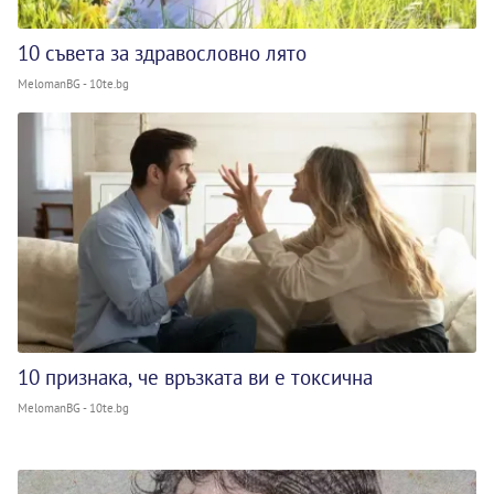
10 съвета за здравословно лято
MelomanBG - 10te.bg
10 признака, че връзката ви е токсична
MelomanBG - 10te.bg