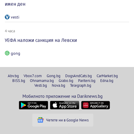
имен ден
vesti
4 часа
УЕФА наложи санкция на Левски
gong
Abv.bg
Vbox7.com
Gong.bg
DogsAndCats.bg
CarMarket.bg
BISS.bg
Ohnamama.bg
Grabo.bg
Pariteni.bg
Edna.bg
Vesti.bg
Nova.bg
Telegraph.bg
Мобилното приложение на Dariknews.bg
Четете ни в Google News