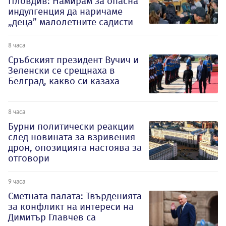
Пловдив: Намирам за опасна
индулгенция да наричаме
„деца” малолетните садисти
8 часа
Сръбският президент Вучич и
Зеленски се срещнаха в
Белград, какво си казаха
8 часа
Бурни политически реакции
след новината за взривения
дрон, опозицията настоява за
отговори
9 часа
Сметната палата: Твърденията
за конфликт на интереси на
Димитър Главчев са