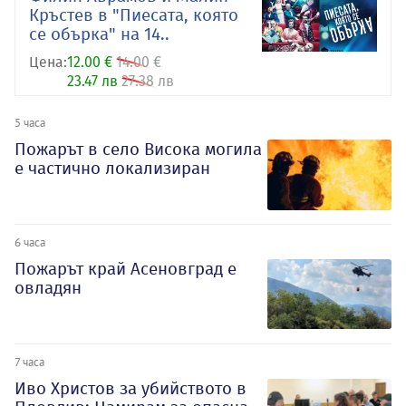
Кръстев в "Пиесата, която
се обърка" на 14..
Цена:
12.00 €
14.00 €
23.47 лв
27.38 лв
5 часа
Пожарът в село Висока могила
е частично локализиран
6 часа
Пожарът край Асеновград е
овладян
7 часа
Иво Христов за убийството в