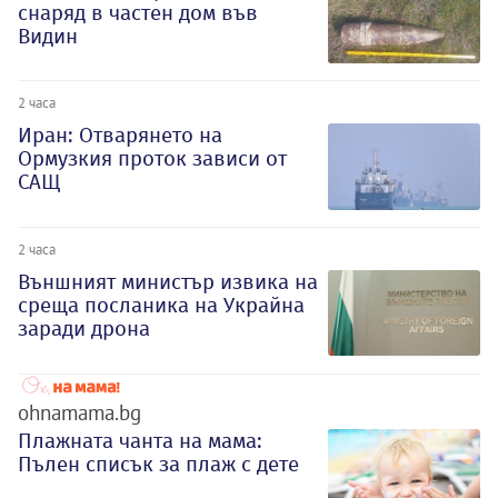
снаряд в частен дом във
Видин
2 часа
Иран: Отварянето на
Ормузкия проток зависи от
САЩ
2 часа
Външният министър извика на
среща посланика на Украйна
заради дрона
ohnamama.bg
Плажната чанта на мама:
Пълен списък за плаж с дете