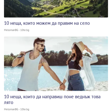
10 неща, които можем да правим на село
MelomanBG - 10te.bg
10 неща, които да направиш поне веднъж това
лято
MelomanBG - 10te.bg