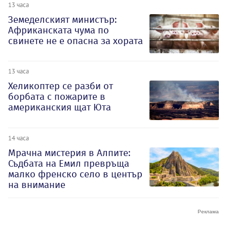
13 часа
Земеделският министър:
Африканската чума по
свинете не е опасна за хората
13 часа
Хеликоптер се разби от
борбата с пожарите в
американския щат Юта
14 часа
Мрачна мистерия в Алпите:
Съдбата на Емил превръща
малко френско село в център
на внимание