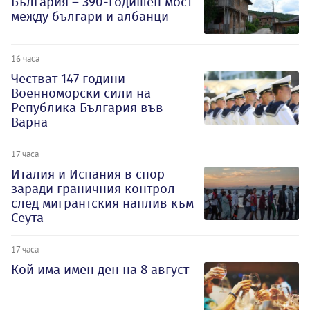
България – 390-годишен мост
между българи и албанци
16 часа
Честват 147 години
Военноморски сили на
Република България във
Варна
17 часа
Италия и Испания в спор
заради граничния контрол
след мигрантския наплив към
Сеута
17 часа
Кой има имен ден на 8 август