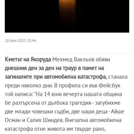
18 юни 2025 10:44
Кметът на Якоруда
Мехмед Вакльов обяви
днешния ден за ден на траур в памет на
загиналите при автомобилна катастрофа,
станала
преди няколко дни. В профила си във Фейсбук
той написа: "На 14 юни вечерта нашата община
бе разтърсена от дълбока трагедия - загубихме
две млади човешки съдби, две наши деца - Айше
Осман и Салих Шиндев. Внезапна автомобилна
катастрофа отне живота им твърде рано,