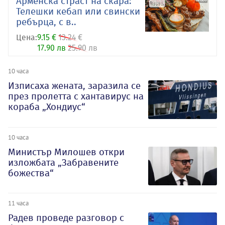
Арменска страст на скара:
Телешки кебап или свински
ребърца, с в..
Цена:
9.15 €
13.24 €
17.90 лв
25.90 лв
10 часа
Изписаха жената, заразила се
през пролетта с хантавирус на
кораба „Хондиус“
10 часа
Министър Милошев откри
изложбата „Забравените
божества“
11 часа
Радев проведе разговор с