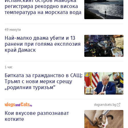
Испанският остров Майорка
регистрира рекордно висока
температура на морската вода
49 минути
Най-малко двама убити и 13
ранени при голяма експлозия
край Дамаск
1 час
Битката за гражданство в САЩ:
Тръмп с нови мерки срещу
„родилния туризъм“
dogsandcats.bg
Кои вкусове разпознават
котките