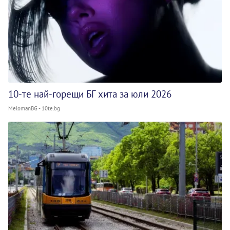
10-те най-горещи БГ хита за юли 2026
MelomanBG - 10te.bg