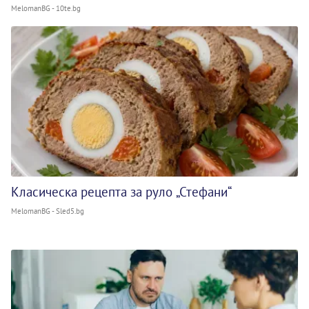
MelomanBG - 10te.bg
Класическа рецепта за руло „Стефани“
MelomanBG - Sled5.bg