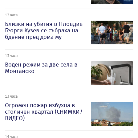
12 часа
Близки на убития в Пловдив
Георги Кузев се събраха на
бдение пред дома му
13 часа
Воден режим за две села в
Монтанско
13 часа
Огромен пожар избухна в
столичен квартал (СНИМКИ/
ВИДЕО)
14 часа