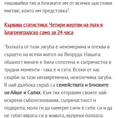
лишавайки тях и близките им от всички щастливи
мигове, които им предстояха”.
Кървава статистика: Четири жертви на пътя в
Благоевградско само за 24 часа
"Болката от тази загуба е неизмерима и отеква в
сърцето на всеки жител на Якоруда. Нашата
общност винаги е била сплотена и съпричастна в
трудни моменти - така е и сега. Всеки от нас
скърби за тази ненавременна, неизлечима загуба.
В най-дълбока скръб са
семействата и близките
на Айше и Салих
. Към тях отправям своите най-
искрени съболезнования, съпричастност и
подкрепа, моля ги да намерят сили в себе си и да
не губят вярата си в живота, въпреки болката.