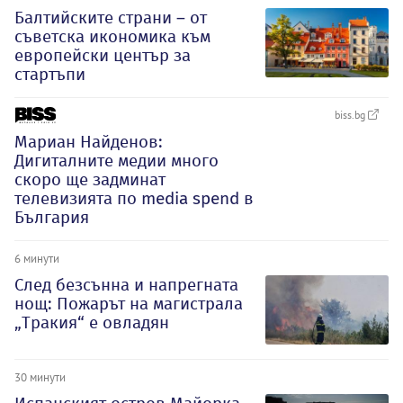
Балтийските страни – от
съветска икономика към
европейски център за
стартъпи
biss.bg
Мариан Найденов:
Дигиталните медии много
скоро ще задминат
телевизията по media spend в
България
6 минути
След безсънна и напрегната
нощ: Пожарът на магистрала
„Тракия“ е овладян
30 минути