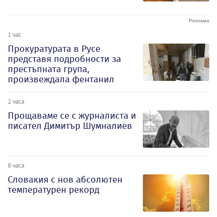
1 час
Прокуратурата в Русе
представя подробности за
престъпната група,
произвеждала фентанил
2 часа
Прощаваме се с журналиста и
писател Димитър Шумналиев
8 часа
Словакия с нов абсолютен
температурен рекорд