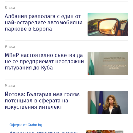
8 часа
Албания разполага с един от
най-остарелите автомобилни
паркове в Европа
9 часа
МВнР настоятелно съветва да
не се предприемат неотложни
пътувания до Куба
9 часа
Йотова: България има голям
потенциал в сферата на
изкуствения интелект
Оферта от Grabo.bg