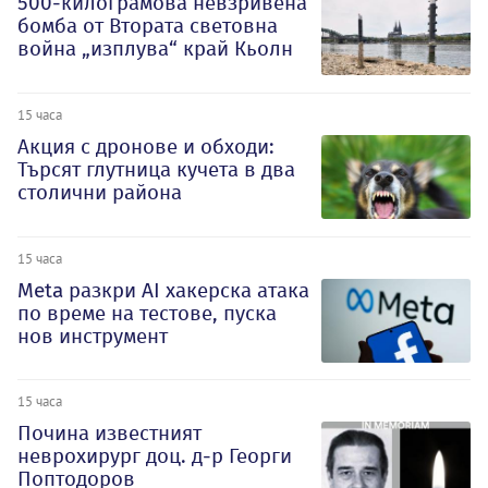
500-килограмова невзривена
бомба от Втората световна
война „изплува“ край Кьолн
15 часа
Акция с дронове и обходи:
Търсят глутница кучета в два
столични района
15 часа
Meta разкри AI хакерска атака
по време на тестове, пуска
нов инструмент
15 часа
Почина известният
неврохирург доц. д-р Георги
Поптодоров