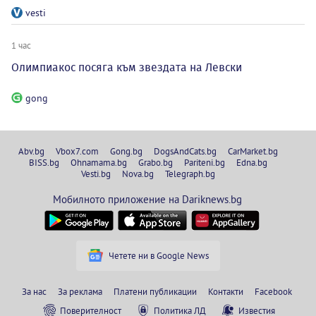
vesti
1 час
Олимпиакос посяга към звездата на Левски
gong
Abv.bg
Vbox7.com
Gong.bg
DogsAndCats.bg
CarMarket.bg
BISS.bg
Ohnamama.bg
Grabo.bg
Pariteni.bg
Edna.bg
Vesti.bg
Nova.bg
Telegraph.bg
Мобилното приложение на Dariknews.bg
Четете ни в Google News
За нас
За реклама
Платени публикации
Контакти
Facebook
Поверителност
Политика ЛД
Известия