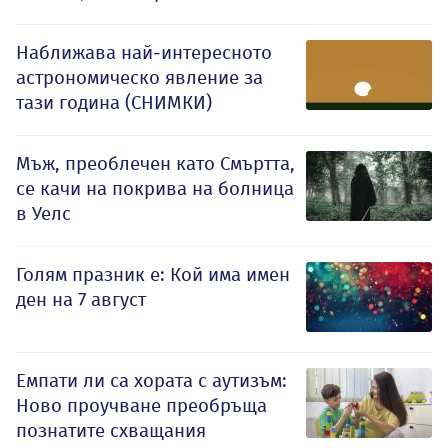
Наближава най-интересното
астрономическо явление за
тази година (СНИМКИ)
Мъж, преоблечен като Смъртта,
се качи на покрива на болница
в Уелс
Голям празник е: Кой има имен
ден на 7 август
Емпати ли са хората с аутизъм:
Ново проучване преобръща
познатите схващания