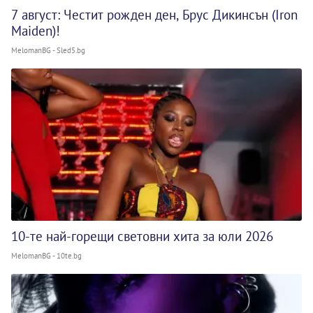
7 август: Честит рожден ден, Брус Дикинсън (Iron
Maiden)!
MelomanBG - Sled5.bg
10-те най-горещи световни хита за юли 2026
MelomanBG - 10te.bg