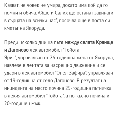
Казват, че човек не умира, докато има кой да го
помни и обича. Айше и Салих ще останат завинаги
в сърцата на всички нас", посочва още в поста си
кметът на Якоруда.
Преди няколко дни на пътя
между селата Краище
и Дагоново
лек автомобил "Тойота
Ярис", управляван от 26-годишна жена от Якоруда,
навлезе в лентата за насрещно движение и се
удари в лек автомобил "Опел Зафира", управляван
от 19-годишна от село Дагоново. В резултат на
инцидента на място почина 25-годишна пътничка
в лекия автомобил "Тойота", а по-късно почина и
20-годишен мъж.