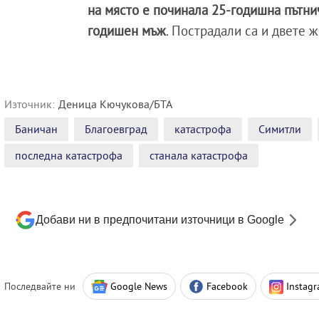
на място е починала 25-годишна пътнич
годишен мъж
. Пострадали са и двете 
Източник:
Деница Кючукова/БТА
Баничан
Благоевград
катастрофа
Симитли
последна катастрофа
станала катастрофа
Добави ни в предпочитани източници в Google
Последвайте ни
Google News
Facebook
Instag