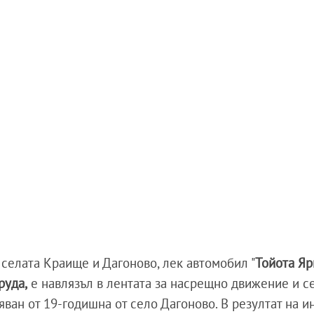
 селата Краище и Дагоново, лек автомобил "
Тойота Яри
руда,
е навлязъл в лентата за насрещно движение и с
яван от 19-годишна от село Дагоново. В резултат на 