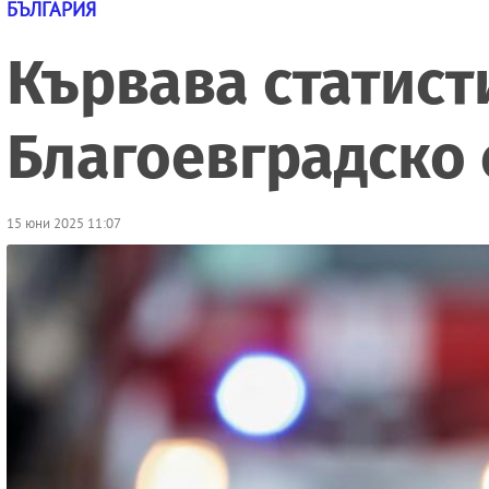
БЪЛГАРИЯ
Кървава статист
Благоевградско 
15 юни 2025 11:07