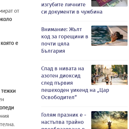
изгубите личните
мират от
си документи в чужбина
коло
Внимание: Жълт
код за горещини в
 която е
почти цяла
България
Спад в нивата на
азотен диоксид
след първия
пешеходен уикенд на „Цар
 тежки
Освободител“
ен
опеди
Голям празник е -
рния
настъпва трайно
телна.