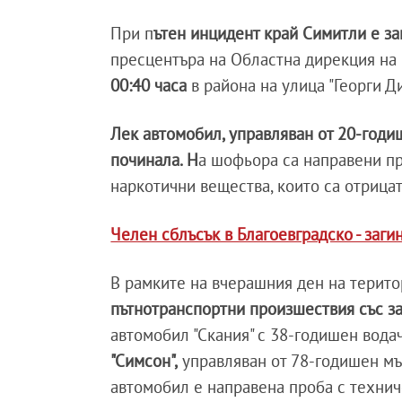
При п
ътен инцидент край Симитли е з
пресцентъра на Областна дирекция на 
00:40 часа
в района на улица "Георги Д
Лек автомобил, управляван от 20-годиш
починала. Н
а шофьора са направени пр
наркотични вещества, които са отрица
Челен сблъсък в Благоевградско - заги
В рамките на вчерашния ден на терито
пътнотранспортни произшествия със з
автомобил "Скания" с 38-годишен вода
"Симсон",
управляван от 78-годишен мъ
автомобил е направена проба с техниче