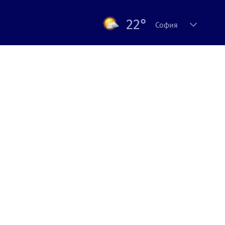
22°
София