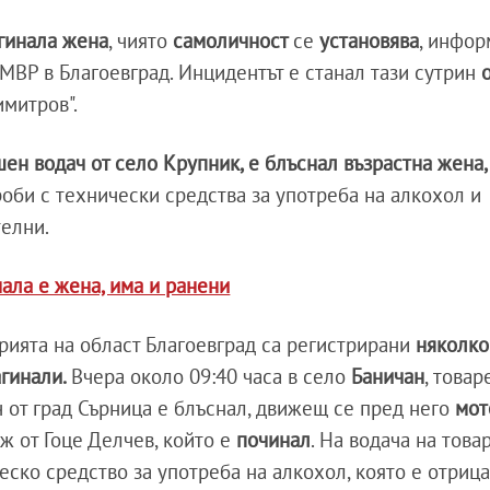
агинала жена
, чиято
самоличност
се
установява
, инфор
МВР в Благоевград. Инцидентът е станал тази сутрин
о
имитров".
ен водач от село Крупник, е блъснал възрастна жена,
оби с технически средства за употреба на алкохол и
телни.
нала е жена, има и ранени
рията на област Благоевград са регистрирани
няколко
агинали.
Вчера около 09:40 часа в село
Баничан
, товар
ч от град Сърница е блъснал, движещ се пред него
мот
ж от Гоце Делчев, който е
починал
. На водача на това
ско средство за употреба на алкохол, която е отрица