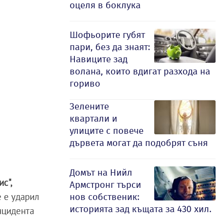
оцеля в боклука
Шофьорите губят
пари, без да знаят:
Навиците зад
волана, които вдигат разхода на
гориво
Зелените
квартали и
улиците с повече
дървета могат да подобрят съня
Домът на Нийл
с",
Армстронг търси
е е ударил
нов собственик:
историята зад къщата за 430 хил.
инцидента