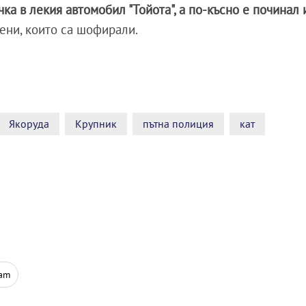
ка в лекия автомобил "Тойота", а по-късно е починал 
жени, които са шофирали.
Якоруда
Крупник
пътна полиция
кат
ram