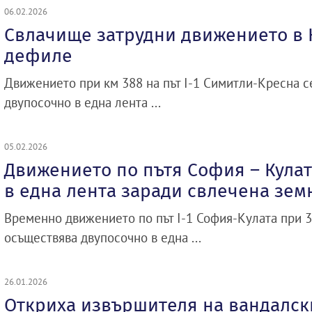
06.02.2026
Свлачище затрудни движението в 
дефиле
Движението при км 388 на път I-1 Симитли-Кресна 
двупосочно в една лента ...
05.02.2026
Движението по пътя София – Кулат
в една лента заради свлечена зем
Временно движението по път I-1 София-Кулата при 
осъществява двупосочно в една ...
26.01.2026
Откриха извършителя на вандалск