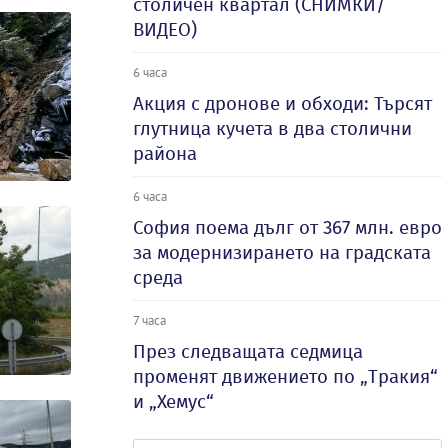
столичен квартал (СНИМКИ/
ВИДЕО)
6 часа
Акция с дронове и обходи: Търсят
глутница кучета в два столични
района
6 часа
София поема дълг от 367 млн. евро
за модернизирането на градската
среда
7 часа
През следващата седмица
променят движението по „Тракия“
и „Хемус“