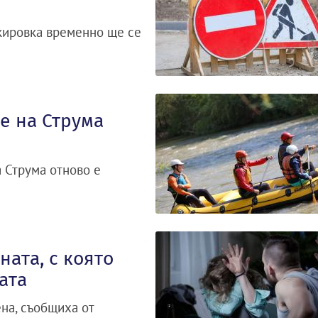
аркировка временно ще се
е на Струма
а Струма отново е
ата, с която
ата
на, съобщиха от