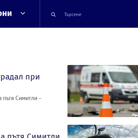
они
традал при
а пътя Симитли –
на пътя Симитли