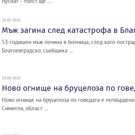
пуснат – тоест ще ...
26.05.2026
Мъж загина след катастрофа в Бла
53-годишен мъж почина в болница, след като пострад
Благоевградско, съобщиха ...
29.04.2026
Ново огнище на бруцелоза по гове
Ново огнище на бруцелоза по говедата е потвърдено
Симитли, област ...