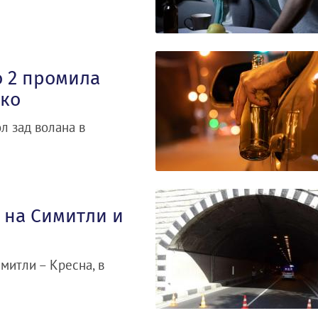
о 2 промила
ско
л зад волана в
 на Симитли и
митли – Кресна, в