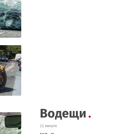
Водещи
21 минути