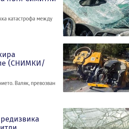
ежка катастрофа между
кира
ле (СНИМКИ/
ието. Валяк, превозван
предизвика
митли