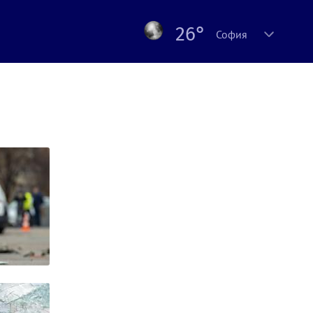
26°
София