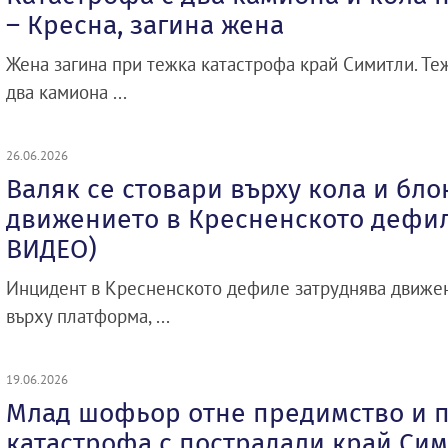
– Кресна, загина жена
Жена загина при тежка катастрофа край Симитли. Т
два камиона ...
26.06.2026
Валяк се стовари върху кола и бло
движението в Кресненското дефи
ВИДЕО)
Инцидент в Кресненското дефиле затруднява движен
върху платформа, ...
19.06.2026
Млад шофьор отне предимство и 
катастрофа с пострадали край Си