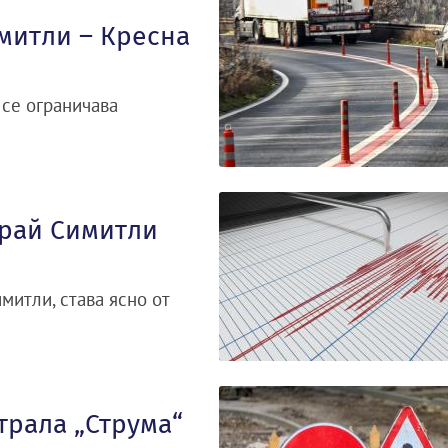
митли – Кресна
 се ограничава
край Симитли
митли, става ясно от
трала „Струма“