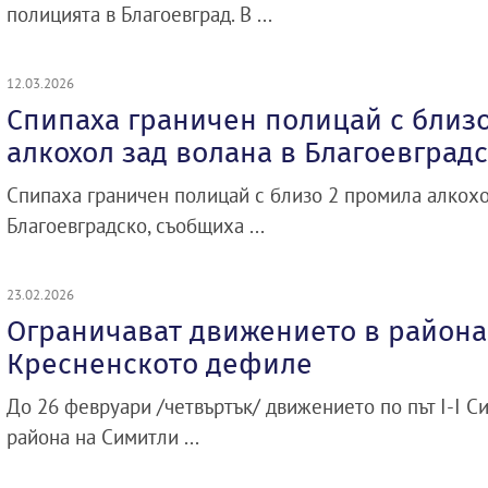
полицията в Благоевград. В ...
12.03.2026
Спипаха граничен полицай с близ
алкохол зад волана в Благоевград
Спипаха граничен полицай с близо 2 промила алкохо
Благоевградско, съобщиха ...
23.02.2026
Ограничават движението в района
Кресненското дефиле
До 26 февруари /четвъртък/ движението по път I-I Си
района на Симитли ...