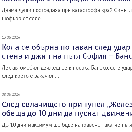
Двама души пострадаха при катастрофа край Симитл
шофьор от село ...
13.06.2026
Кола се обърна по таван след удар
стена и джип на пътя София – Бан
Лек автомобил, движещ се в посока Банско, се е удар
след което е закачил ...
08.06.2026
След свлачището при тунел „Желе
обеща до 10 дни да пуснат движен
До 10 дни максимум ще бъде направено така, че пътя