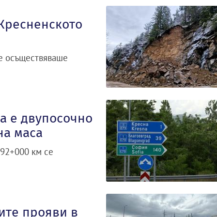
Кресненското
се осъществяваше
а е двупосочно
на маса
392+000 км се
ите прояви в