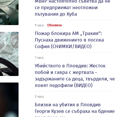
МВнР настоятелно съветва да не
се предприемат неотложни
пътувания до Куба
9 часа
Обновена
Пожар блокира АМ „Тракия“:
Пуснаха движението в посока
София (СНИМКИ/ВИДЕО)
7 часа
Убийството в Пловдив: Жесток
побой и гавра с жертвата -
задържаните са деца, твърдели, че
ловят педофили (ВИДЕО)
3 часа
Близки на убития в Пловдив
Георги Кузев се събраха на бдение