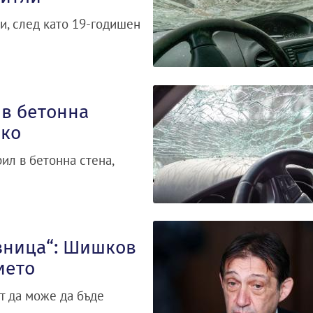
и, след като 19-годишен
 в бетонна
ско
ил в бетонна стена,
зница“: Шишков
ието
т да може да бъде