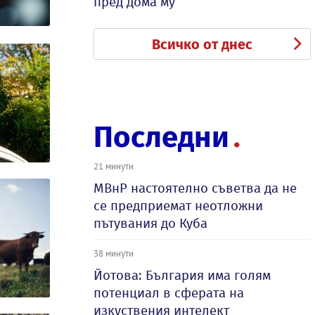
пред дома му
Всичко от днес
Последни
21 минути
МВнР настоятелно съветва да не
се предприемат неотложни
пътувания до Куба
38 минути
Йотова: България има голям
потенциал в сферата на
изкуствения интелект