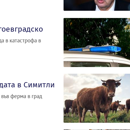
гоевградско
а в катастрофа в
дата в Симитли
 във ферма в град