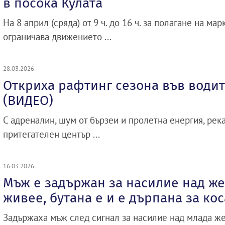
в посока Кулата
На 8 април (сряда) от 9 ч. до 16 ч. за полагане на м
ограничава движението ...
28.03.2026
Откриха рафтинг сезона във водит
(ВИДЕО)
С адреналин, шум от бързеи и пролетна енергия, рек
притегателен център ...
16.03.2026
Мъж е задържан за насилие над жен
живее, бутана е и е дърпана за кос
Задържаха мъж след сигнал за насилие над млада же