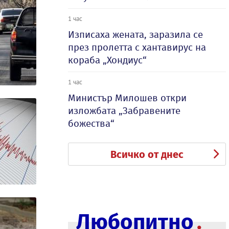
1 час
Изписаха жената, заразила се
през пролетта с хантавирус на
кораба „Хондиус“
1 час
Министър Милошев откри
изложбата „Забравените
божества“
Всичко от днес
Любопитно