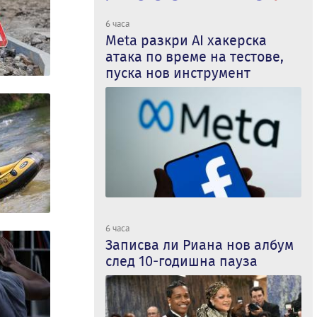
6 часа
Meta разкри AI хакерска
атака по време на тестове,
пуска нов инструмент
6 часа
Записва ли Риана нов албум
след 10-годишна пауза