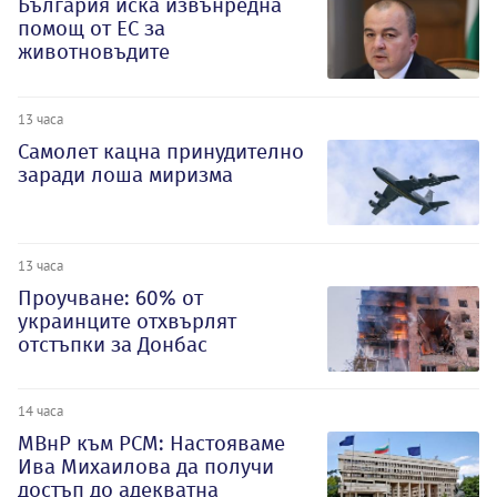
България иска извънредна
помощ от ЕС за
животновъдите
13 часа
Самолет кацна принудително
заради лоша миризма
13 часа
Проучване: 60% от
украинците отхвърлят
отстъпки за Донбас
14 часа
МВнР към РСМ: Настояваме
Ива Михаилова да получи
достъп до адекватна