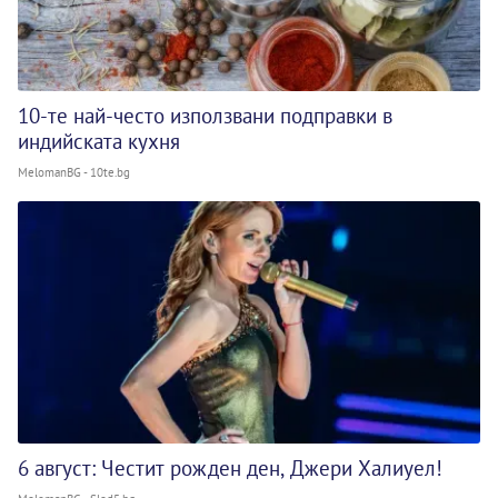
10-те най-често използвани подправки в
индийската кухня
MelomanBG - 10te.bg
6 август: Честит рожден ден, Джери Халиуел!