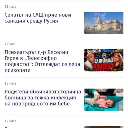
11 часа
Сенатът на САЩ прие нови
санкции срещу Русия
12 часа
Психиатърът д-р Веселин
Герев в „Телеграфно
подкастът“: Отглеждат се деца
психопати
12 часа
Родители обвиняват столична
болница за тежка инфекция
на новороденото им бебе
12 часа