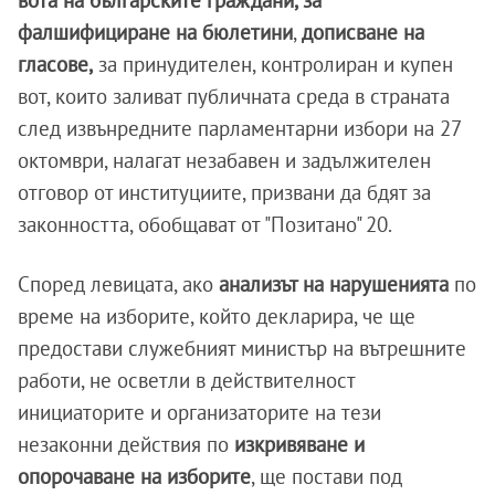
вота на българските граждани, за
фалшифициране на бюлетини
,
дописване на
гласове,
за принудителен, контролиран и купен
вот, които заливат публичната среда в страната
след извънредните парламентарни избори на 27
октомври, налагат незабавен и задължителен
отговор от институциите, призвани да бдят за
законността, обобщават от "Позитано" 20.
Според левицата, ако
анализът на нарушенията
по
време на изборите, който декларира, че ще
предостави служебният министър на вътрешните
работи, не осветли в действителност
инициаторите и организаторите на тези
незаконни действия по
изкривяване и
опорочаване на изборите
, ще постави под