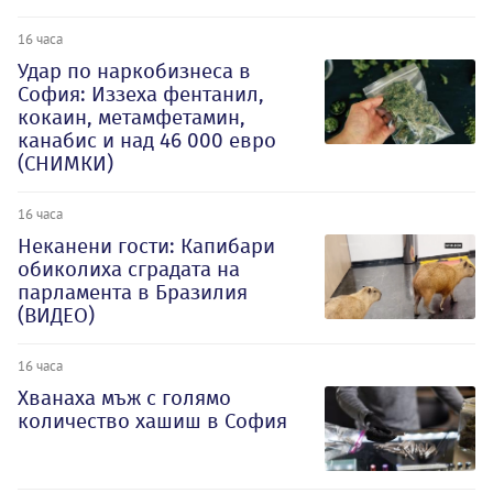
16 часа
Удар по наркобизнеса в
София: Иззеха фентанил,
кокаин, метамфетамин,
канабис и над 46 000 евро
(СНИМКИ)
16 часа
Неканени гости: Капибари
обиколиха сградата на
парламента в Бразилия
(ВИДЕО)
16 часа
Хванаха мъж с голямо
количество хашиш в София