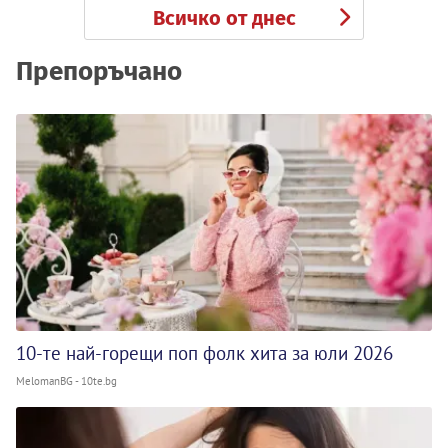
Всичко от днес
Препоръчано
10-те най-горещи поп фолк хита за юли 2026
MelomanBG - 10te.bg