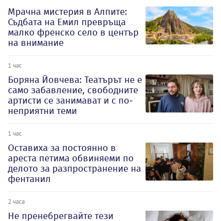
Мрачна мистерия в Алпите:
Съдбата на Емил превръща
малко френско село в център
на внимание
1 час
Боряна Йовчева: Театърът не е
само забавление, свободните
артисти се занимават и с по-
неприятни теми
1 час
Оставиха за постоянно в
ареста петима обвиняеми по
делото за разпространение на
фентанил
2 часа
Не пренебрегвайте тези