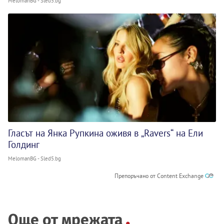
MelomanBG - Sled5.bg
Гласът на Янка Рупкина оживя в „Ravers“ на Ели
Голдинг
MelomanBG - Sled5.bg
Препоръчано от Content Exchange
Още от мрежата