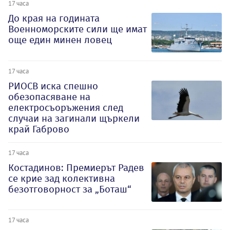
17 часа
До края на годината
Военноморските сили ще имат
още един минен ловец
17 часа
РИОСВ иска спешно
обезопасяване на
електросъоръжения след
случаи на загинали щъркели
край Габрово
17 часа
Костадинов: Премиерът Радев
се крие зад колективна
безотговорност за „Боташ“
17 часа