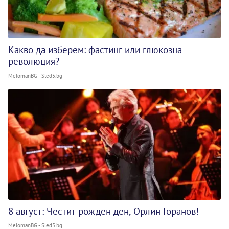
Какво да изберем: фастинг или глюкозна
революция?
MelomanBG - Sled5.bg
8 август: Честит рожден ден, Орлин Горанов!
MelomanBG - Sled5.bg