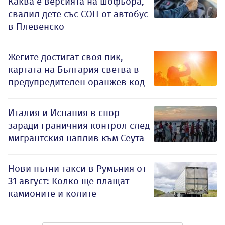
Каква е версията на шофьора,
свалил дете със СОП от автобус
в Плевенско
Жегите достигат своя пик,
картата на България светва в
предупредителен оранжев код
Италия и Испания в спор
заради граничния контрол след
мигрантския наплив към Сеута
Нови пътни такси в Румъния от
31 август: Колко ще плащат
камионите и колите