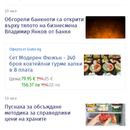
10 часа
Обгорели банкноти са открити
върху тялото на бизнесмена
Владимир Янков от Банкя
Оферта от Grabo.bg
Сет Модерен Фюжън - 240
броя коктейлни гурме хапки
в 8 плата
Цена:
79.95 €
219.95 €
156.37 лв
430.18 лв
10 часа
Пуснаха за обсъждане
методика за справедливи
цени на храните