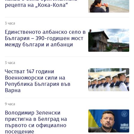
рецепта на „Кока-Кола“
3 часа
Единственото албанско село в
България – 390-годишен мост
между българи и албанци
3 часа
Честват 147 години
Военноморски сили на
Република България във
Варна
9 часа
Володимир Зеленски
пристигна в Белград на
първото си официално
посещение