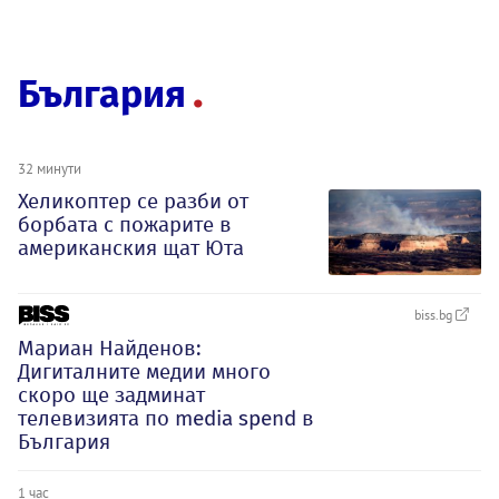
България
32 минути
Хеликоптер се разби от
борбата с пожарите в
американския щат Юта
biss.bg
Мариан Найденов:
Дигиталните медии много
скоро ще задминат
телевизията по media spend в
България
1 час