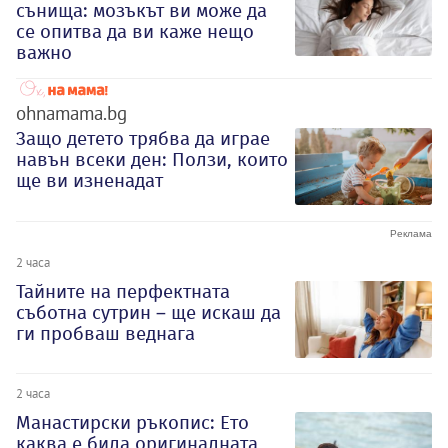
сънища: мозъкът ви може да
се опитва да ви каже нещо
важно
ohnamama.bg
Защо детето трябва да играе
навън всеки ден: Ползи, които
ще ви изненадат
2 часа
Тайните на перфектната
съботна сутрин – ще искаш да
ги пробваш веднага
2 часа
Манастирски ръкопис: Ето
каква е била оригиналната