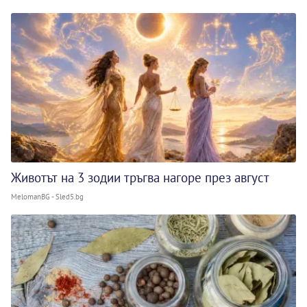
Животът на 3 зодии тръгва нагоре през август
MelomanBG - Sled5.bg