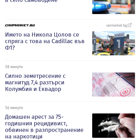
carmarket.bg
Името на Никола Цолов се
спряга с това на Cadillac във
Ф1?
38 минути
Силно земетресение с
магнитуд 7,4 разтърси
Колумбия и Еквадор
56 минути
Домашен арест за 75-
годишния рецидивист,
обвинен в разпространение
на наркотици