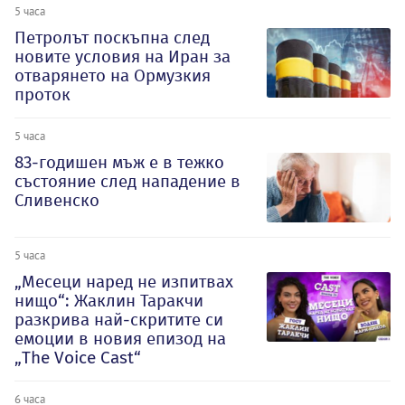
5 часа
Петролът поскъпна след
новите условия на Иран за
отварянето на Ормузкия
проток
5 часа
83-годишен мъж е в тежко
състояние след нападение в
Сливенско
5 часа
„Месеци наред не изпитвах
нищо“: Жаклин Таракчи
разкрива най-скритите си
емоции в новия епизод на
„The Voice Cast“
6 часа