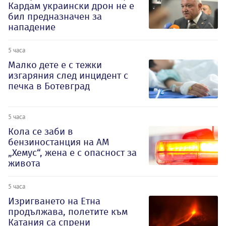
Кардам украински дрон не е
бил предназначен за
нападение
5 часа
Малко дете е с тежки
изгаряния след инцидент с
печка в Ботевград
5 часа
Кола се заби в
бензиностанция на АМ
„Хемус“, жена е с опасност за
живота
5 часа
Изригването на Етна
продължава, полетите към
Катания са спрени