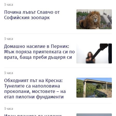
3 часа
Почина лъвът Славчо от
Софийския зоопарк
3 часа
Домашно насилие в Перник:
Мъж поряза приятелката си по
врата, баща преби дъщеря си
3 часа
Обходният път на Кресна:
Тунелите са наполовина
прокопани, мостовете – на
етап пилотни фундаменти
3 часа