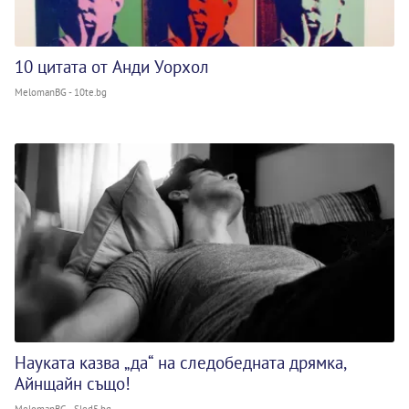
10 цитата от Анди Уорхол
MelomanBG - 10te.bg
Науката казва „да“ на следобедната дрямка,
Айнщайн също!
MelomanBG - Sled5.bg