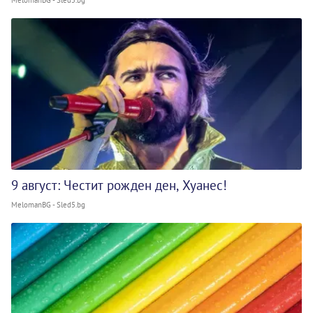
9 август: Честит рожден ден, Хуанес!
MelomanBG - Sled5.bg