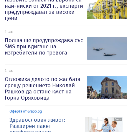
най-ниски от 2021 г., експерти
предупреждават за високи
цени
1 час
Полша ще предупреждава със
SMS при вдигане на
изтребители по тревога
1 час
Отложиха делото по жалбата
срещу решението Николай
Рашков да остане кмет на
Горна Оряховица
Оферта от Grabo.bg
Здравословен живот:
Разширен пакет