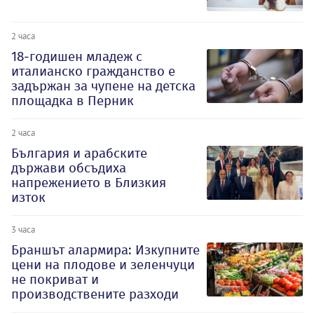
2 часа
18-годишен младеж с
италианско гражданство е
задържан за чупене на детска
площадка в Перник
2 часа
България и арабските
държави обсъдиха
напрежението в Близкия
изток
3 часа
Браншът алармира: Изкупните
цени на плодове и зеленчуци
не покриват и
производствените разходи