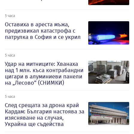
5 часа
Оставиха в ареста мъжа,
предизвикал катастрофа с
патрулка в София и се укрил
5 часа
Удар на митниците: Хванаха
над 1 млн. къса контрабандни
цигари в алуминиеви панели
на „Лесово“ (СНИМКИ)
5 часа
След срещата за дрона край
Кардам: България настоява за
изясняване на случая,
Украйна ще съдейства