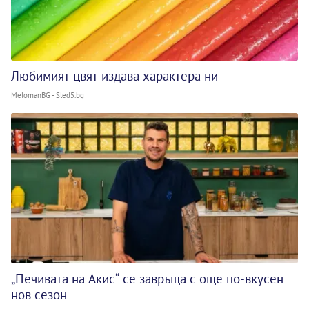
Любимият цвят издава характера ни
MelomanBG - Sled5.bg
„Печивата на Акис“ се завръща с още по-вкусен
нов сезон