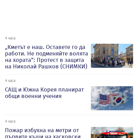
4 часа
„Кметът е наш. Оставете го да
работи. Не подменяйте волята
на хората“: Протест в защита
на Николай Рашков (СНИМКИ)
4 часа
САЩ и Южна Корея планират
общи военни учения
4 часа
Пожар избухна на метри от
първите къщи на хасковски