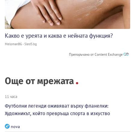
Какво е уреята и каква е нейната функция?
MelomanBG - Sled5.bg
Препоръчано от Content Exchange
Още от мрежата
11 часа
Футболни легенди оживяват върху фланелки:
Художникът, който превръща спорта в изкуство
nova