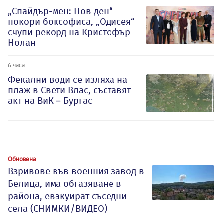
„Спайдър-мен: Нов ден“
покори боксофиса, „Одисея“
счупи рекорд на Кристофър
Нолан
6 часа
Фекални води се изляха на
плаж в Свети Влас, съставят
акт на ВиК – Бургас
Обновена
Взривове във военния завод в
Белица, има обгазяване в
района, евакуират съседни
села (СНИМКИ/ВИДЕО)