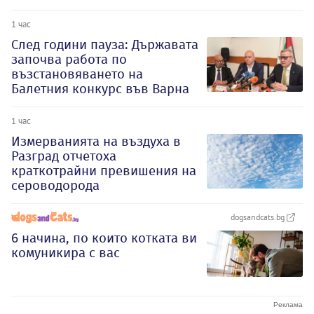
1 час
След години пауза: Държавата
започва работа по
възстановяването на
Балетния конкурс във Варна
1 час
Измерванията на въздуха в
Разград отчетоха
краткотрайни превишения на
сероводорода
dogsandcats.bg
6 начина, по които котката ви
комуникира с вас