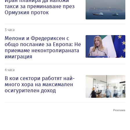
Иран планира да наложи
такси за преминаване през
Ормузкия проток
3 часа
Мелони и Фредериксен с
общо послание за Европа: Не
приемаме неконтролираната
имиграция
4 часа
В кои сектори работят най-
много хора на максимален
осигурителен доход