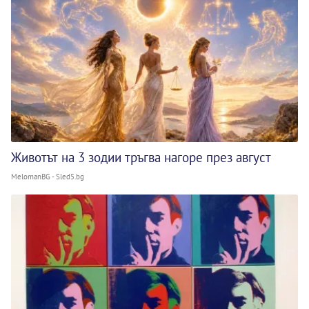
Животът на 3 зодии тръгва нагоре през август
MelomanBG - Sled5.bg