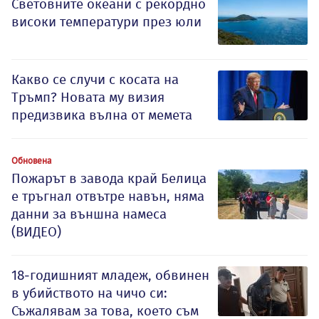
Световните океани с рекордно
високи температури през юли
Какво се случи с косата на
Тръмп? Новата му визия
предизвика вълна от мемета
Обновена
Пожарът в завода край Белица
е тръгнал отвътре навън, няма
данни за външна намеса
(ВИДЕО)
18-годишният младеж, обвинен
в убийството на чичо си:
Съжалявам за това, което съм