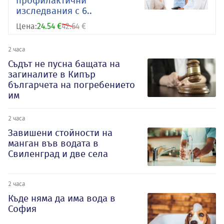
профилактични
изследвания с 6..
Цена:
24.54 €
42.64 €
2 часа
Съдът не пусна бащата на
загиналите в Кипър
българчета на погребението
им
2 часа
Завишени стойности на
манган във водата в
Свиленград и две села
2 часа
Къде няма да има вода в
София