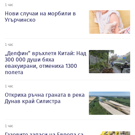
1 час
Нови случаи на морбили в
Угърчинско
1 час
„Делфин“ връхлетя Китай: Над
300 000 души бяха
евакуирани, отмениха 1300
полета
1 час
Откриха ръчна граната в река
Дунав край Силистра
1 час
Газовите запаси на Европа са