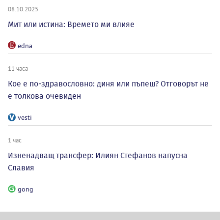
08.10.2025
Мит или истина: Времето ми влияе
edna
11 часа
Кое е по-здравословно: диня или пъпеш? Отговорът не
е толкова очевиден
vesti
1 час
Изненадващ трансфер: Илиян Стефанов напусна
Славия
gong