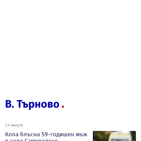
В. Търново
14 минути
Кола блъсна 59-годишен мъж
в село Самоводене