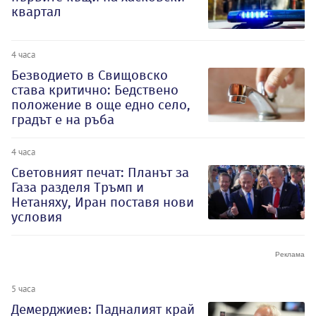
квартал
4 часа
Безводието в Свищовско
става критично: Бедствено
положение в още едно село,
градът е на ръба
4 часа
Световният печат: Планът за
Газа разделя Тръмп и
Нетаняху, Иран поставя нови
условия
5 часа
Демерджиев: Падналият край