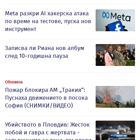
Meta разкри AI хакерска атака
по време на тестове, пуска нов
инструмент
Записва ли Риана нов албум
след 10-годишна пауза
Обновена
Пожар блокира АМ „Тракия“:
Пуснаха движението в посока
София (СНИМКИ/ВИДЕО)
Убийството в Пловдив: Жесток
побой и гавра с жертвата -