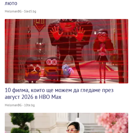
люто
MelomanBG - Sled5.bg
10 филма, които ще можем да гледаме през
август 2026 в HBO Max
MelomanBG - 10te.bg