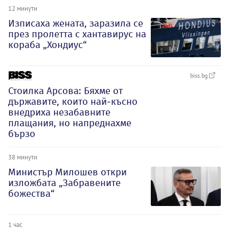
12 минути
Изписаха жената, заразила се
през пролетта с хантавирус на
кораба „Хондиус“
biss.bg
Стоилка Арсова: Бяхме от
държавите, които най-късно
внедриха незабавните
плащания, но напреднахме
бързо
38 минути
Министър Милошев откри
изложбата „Забравените
божества“
1 час