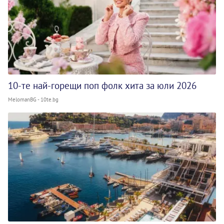
10-те най-горещи поп фолк хита за юли 2026
MelomanBG - 10te.bg