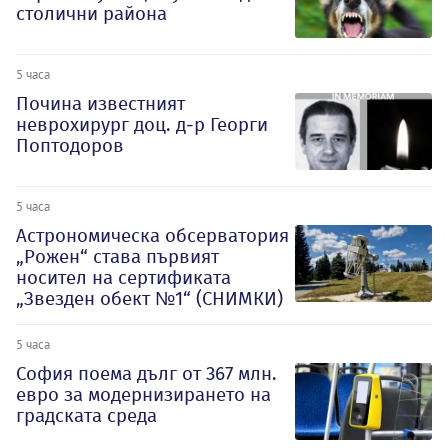
столични района
5 часа
Почина известният
неврохирург доц. д-р Георги
Поптодоров
5 часа
Астрономическа обсерватория
„Рожен“ става първият
носител на сертификата
„Звезден обект №1“ (СНИМКИ)
5 часа
София поема дълг от 367 млн.
евро за модернизирането на
градската среда