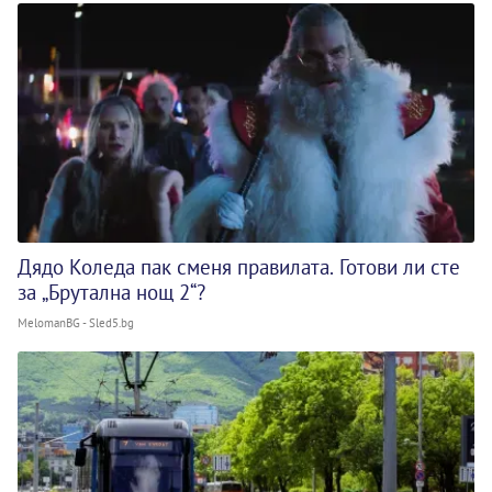
Дядо Коледа пак сменя правилата. Готови ли сте
за „Брутална нощ 2“?
MelomanBG - Sled5.bg