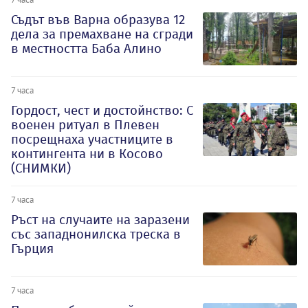
Съдът във Варна образува 12
дела за премахване на сгради
в местността Баба Алино
7 часа
Гордост, чест и достойнство: С
военен ритуал в Плевен
посрещнаха участниците в
контингента ни в Косово
(СНИМКИ)
7 часа
Ръст на случаите на заразени
със западнонилска треска в
Гърция
7 часа