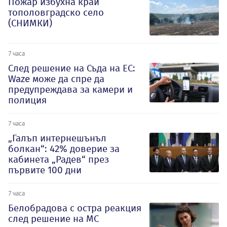
Пожар избухна край
тополовградско село
(СНИМКИ)
7 часа
След решение на Съда на ЕС:
Waze може да спре да
предупреждава за камери и
полиция
7 часа
„Галъп интернешънъл
болкан“: 42% доверие за
кабинета „Радев“ през
първите 100 дни
7 часа
Белобрадова с остра реакция
след решение на МС