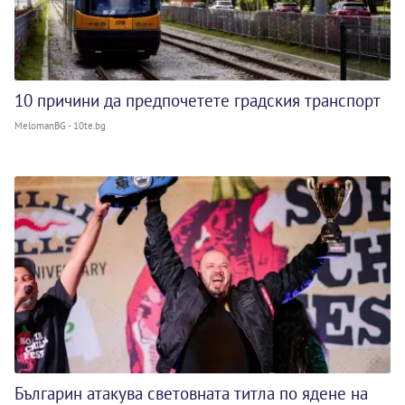
10 причини да предпочетете градския транспорт
MelomanBG - 10te.bg
Българин атакува световната титла по ядене на