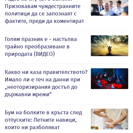
Призовавам чуждестранните
политици да се запознаят с
фактите, преди да коментират
Голям празник е - настъпва
трайно преобразяване в
природата (ВИДЕО)
Какво ни каза правителството?
Имало ли е теч на данни при
„неоторизирания достъп до
държавни мрежи“
Бум на болките в кръста след
отпуските: Летните навици,
които ни разболяват