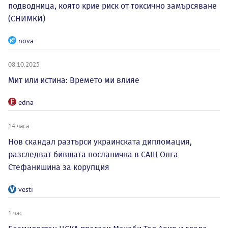
подводница, която крие риск от токсично замърсяване
(СНИМКИ)
nova
08.10.2025
Мит или истина: Времето ми влияе
edna
14 часа
Нов скандал разтърси украинската дипломация,
разследват бившата посланичка в САЩ Олга
Стефанишина за корупция
vesti
1 час