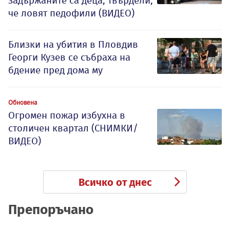
задържаните са деца, твърдели,
че ловят педофили (ВИДЕО)
Близки на убития в Пловдив
Георги Кузев се събраха на
бдение пред дома му
Обновена
Огромен пожар избухна в
столичен квартал (СНИМКИ/
ВИДЕО)
Всичко от днес
Препоръчано