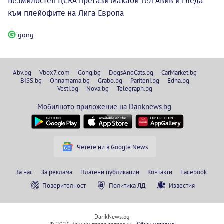
Безмилостен ЦСКА прегази Макаби Тел Авив и гледа
към плейофите на Лига Европа
gong
Abv.bg
Vbox7.com
Gong.bg
DogsAndCats.bg
CarMarket.bg
BISS.bg
Ohnamama.bg
Grabo.bg
Pariteni.bg
Edna.bg
Vesti.bg
Nova.bg
Telegraph.bg
Мобилното приложение на Dariknews.bg
Четете ни в Google News
За нас
За реклама
Платени публикации
Контакти
Facebook
Поверителност
Политика ЛД
Известия
DarikNews.bg