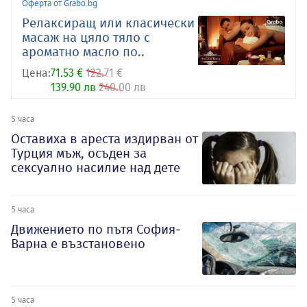
Оферта от Grabo.bg
Релаксиращ или класически
масаж на цяло тяло с
ароматно масло по..
Цена:
71.53 €
122.71 €
139.90 лв
240.00 лв
5 часа
Оставиха в ареста издирван от
Турция мъж, осъден за
сексуално насилие над дете
5 часа
Движението по пътя София-
Варна е възстановено
5 часа