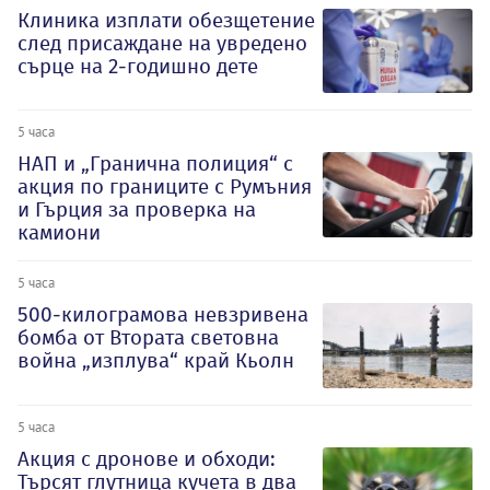
Клиника изплати обезщетение
след присаждане на увредено
сърце на 2-годишно дете
5 часа
НАП и „Гранична полиция“ с
акция по границите с Румъния
и Гърция за проверка на
камиони
5 часа
500-килограмова невзривена
бомба от Втората световна
война „изплува“ край Кьолн
5 часа
Акция с дронове и обходи:
Търсят глутница кучета в два