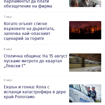
парламентът да плати
обезщетение на фирма
7 часа
Когато огънят стигне
върховете на дърветата,
започва най-опасният
сценарий за горите
8 часа
Столична община: На 15 август
пускаме метрото до квартал
„Левски Г“
8 часа
Екшън и гонка: Кола с
испанци катастрофира в дере
край Ропотамо