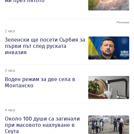
ми през лятото
2 часа
Зеленски ще посети Сърбия за
първи път след руската
инвазия
3 часа
Воден режим за две села в
Монтанско
4 часа
Около 100 души са загинали
при масовото нахлуване в
Сеута