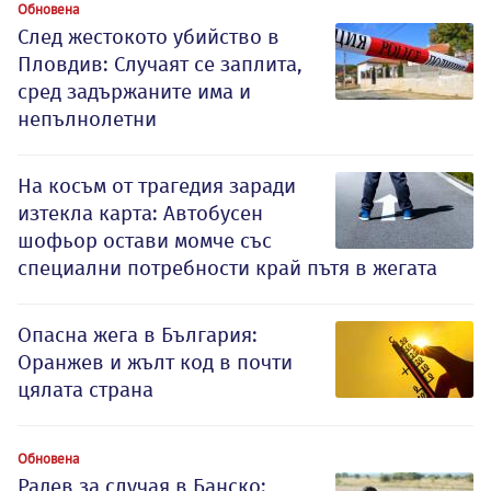
Обновена
След жестокото убийство в
Пловдив: Случаят се заплита,
сред задържаните има и
непълнолетни
На косъм от трагедия заради
изтекла карта: Автобусен
шофьор остави момче със
специални потребности край пътя в жегата
Опасна жега в България:
Оранжев и жълт код в почти
цялата страна
Обновена
Радев за случая в Банско: