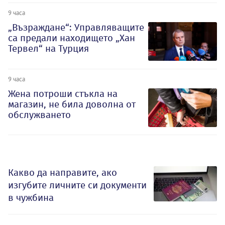
9 часа
„Възраждане“: Управляващите
са предали находището „Хан
Тервел“ на Турция
9 часа
Жена потроши стъкла на
магазин, не била доволна от
обслужването
Какво да направите, ако
изгубите личните си документи
в чужбина