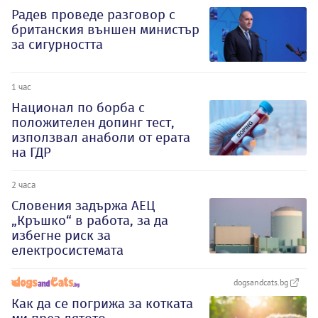
Радев проведе разговор с
британския външен министър
за сигурността
1 час
Национал по борба с
положителен допинг тест,
използвал анаболи от ерата
на ГДР
2 часа
Словения задържа АЕЦ
„Кръшко“ в работа, за да
избегне риск за
електросистемата
dogsandcats.bg
Как да се погрижа за котката