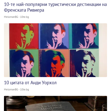
10-те най-популярни туристически дестинации на
Френската Ривиера
MelomanBG - 10te.bg
10 цитата от Анди Уорхол
MelomanBG - 10te.bg