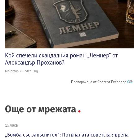
Кой спечели скандалния роман „Лемнер“ от
Александър Проханов?
MelomanBG - Sled5.bg
Препоръчано от Content Exchange
Още от мрежата
15 часа
„Бомба със закъснител“: Потъналата съветска ядрена