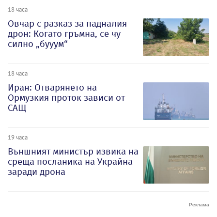
18 часа
Овчар с разказ за падналия
дрон: Когато гръмна, се чу
силно „бууум“
18 часа
Иран: Отварянето на
Ормузкия проток зависи от
САЩ
19 часа
Външният министър извика на
среща посланика на Украйна
заради дрона