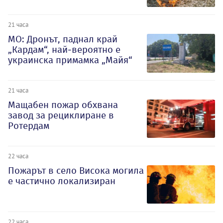
21 часа
МО: Дронът, паднал край
„Кардам“, най-вероятно е
украинска примамка „Майя“
21 часа
Мащабен пожар обхвана
завод за рециклиране в
Ротердам
22 часа
Пожарът в село Висока могила
е частично локализиран
22 часа