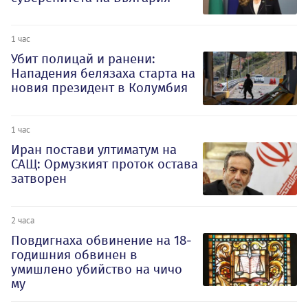
1 час
Убит полицай и ранени:
Нападения белязаха старта на
новия президент в Колумбия
1 час
Иран постави ултиматум на
САЩ: Ормузкият проток остава
затворен
2 часа
Повдигнаха обвинение на 18-
годишния обвинен в
умишлено убийство на чичо
му