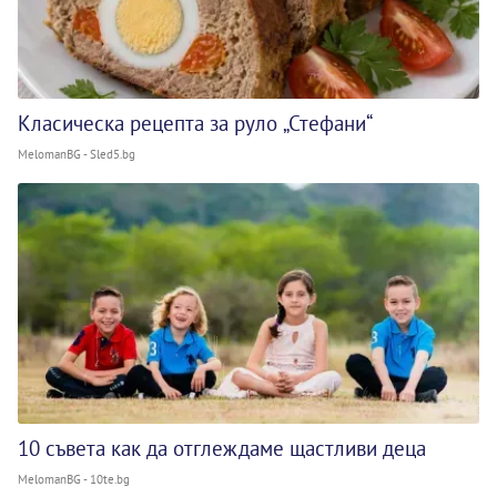
Класическа рецепта за руло „Стефани“
MelomanBG - Sled5.bg
10 съвета как да отглеждаме щастливи деца
MelomanBG - 10te.bg