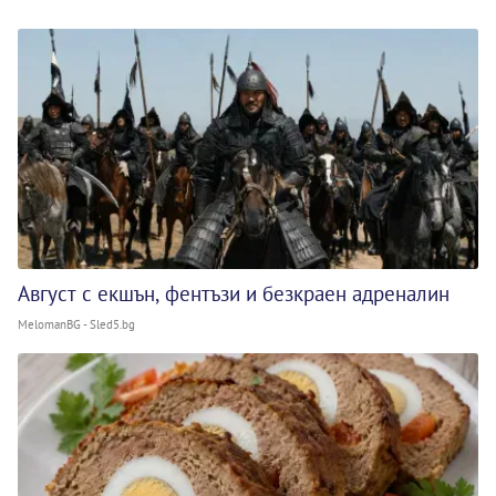
Август с екшън, фентъзи и безкраен адреналин
MelomanBG - Sled5.bg