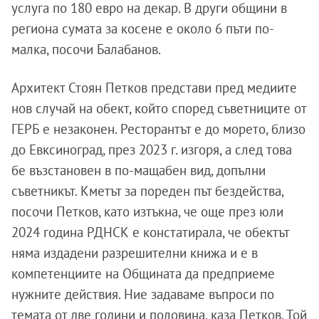
услуга по 180 евро на декар. В други общини в
региона сумата за косене е около 6 пъти по-
малка, посочи Балабанов.
Архитект Стоян Петков представи пред медиите
нов случай на обект, който според съветниците от
ГЕРБ е незаконен. Ресторантът е до морето, близо
до Евксиноград, през 2023 г. изгоря, а след това
бе възстановен в по-мащабен вид, допълни
съветникът. Кметът за пореден път бездейства,
посочи Петков, като изтъкна, че още през юли
2024 година РДНСК е констатирала, че обектът
няма издадени разрешителни книжа и е в
компетенциите на Общината да предприеме
нужните действия. Ние задаваме въпроси по
темата от две години и половина, каза Петков. Той