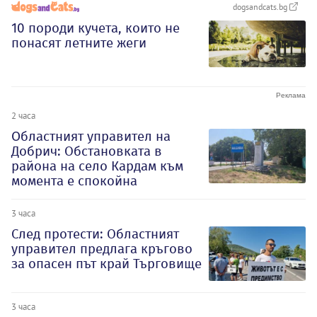
dogsandcats.bg
10 породи кучета, които не
понасят летните жеги
2 часа
Oбластният управител на
Добрич: Обстановката в
района на село Кардам към
момента е спокойна
3 часа
След протести: Областният
управител предлага кръгово
за опасен път край Търговище
3 часа