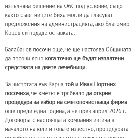
изпълнява решение на ОбС под условие, също
както съветниците биха могли да гласуват
предложения на администрацията, ако Благомир
Коцев си подаде оставката.
Балабанов посочи още, че ще настоява Общината
да посочи ясно
кога точно ще бъдат изплатени
средствата на двете лечебници.
За чистотата във Варна
той и Иван Портних
посочиха
, че кметът е трябвало
да открие
процедура за избор на сметопочистваща фирма
още преди една година, а не през април 2026 г.
Договорът с настоящата компания изтича в
началото на юли и това е известно, процедурата
по избор на нов изпълнител е тежка и е нужен