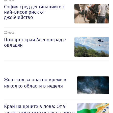
София сред дестинациите с
най-висок риск от
джебчийство
22 часа
Пожарът край Асеновград е
овладян
Жълт код за опасно време в
няколко области в неделя
Край на цените в лева: От 9
август етикетите остават само в