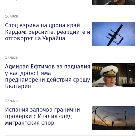
16 часа
След взрива на дрона край
Кардам: Версиите, реакциите и
отговорът на Украйна
17 часа
Адмирал Ефтимов за падналия
у нас дрон: Няма
преднамерени действия срещу
България
17 часа
Испания започва гранични
проверки с Италия след
мигрантския спор