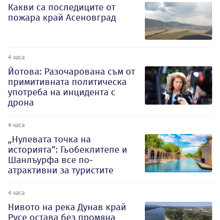
Какви са последиците от
пожара край Асеновград
4 часа
Йотова: Разочарована съм от
примитивната политическа
употреба на инцидента с
дрона
4 часа
„Нулевата точка на
историята“: Гьобеклитепе и
Шанлъурфа все по-
атрактивни за туристите
4 часа
Нивото на река Дунав край
Русе остава без промяна