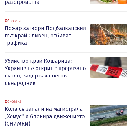
разстройства
Обновена
Пожар затвори Подбалканския
път край Сливен, отбиват
трафика
Убийство край Кошарица:
Украинец е открит с прерязано
гърло, задържаха негов
сънародник
Обновена
Кола се запали на магистрала
„Хемус“ и блокира движението
(СНИМКИ)