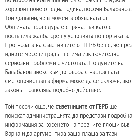
хоризонт поне от една година, посочи Балабанов.
Той допълни, че в момента обявената от
Общината процедура е спряна, тъй като е
постъпила жалба срещу условията по поръчката.
Прогнозата на съветниците от ГЕРБ беше, че през
идните месеци градът ще има изключително
сериозни проблеми с чистотата. По думите на
Балабанов анекс към договора с настоящата
сметопочистваща фирма може да се сключи, ако
законът позволява подобно действие.
Той посочи още, че
съветниците от ГЕРБ
ще
поискат администрацията да представи подробна
информация за косенето на тревните площи във
Варна и да аргументира защо плаща за тази