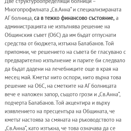
Две структуроопределящи болници –
Многопрофилната „Св.Анна“ и специализираната
АГ болница,
са в тежко финансово състояние,
а
администрацията не изпълнява решение на
Общинския съвет (ОбС) да им бъдат отпуснати
средства от бюджета, изтъкна Балабанов. Той
припомни, че решението на съвета бе гласувано с
предварително изпълнение и парите би следвало
да бъдат дадени на лечебниците още в края на
месец май. Кметът нито оспори, нито върна това
решение на ОбС, на сметките на АГ болницата
вече е наложен запор, същото грози и „Св.Анна“,
подчерта Балабанов. Той акцентира и върху
изявлението на пресцентъра на Общината, че
кметът настоява за смяната на ръководството на
„Св.Анна“, като изтъкна, че това означава да се