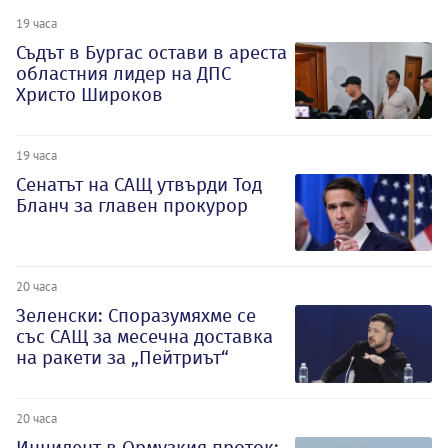
19 часа
Съдът в Бургас остави в ареста
областния лидер на ДПС
Христо Широков
19 часа
Сенатът на САЩ утвърди Тод
Бланч за главен прокурор
20 часа
Зеленски: Споразумяхме се
със САЩ за месечна доставка
на ракети за „Пейтриът“
20 часа
Инцидент в Ормузкия проток: