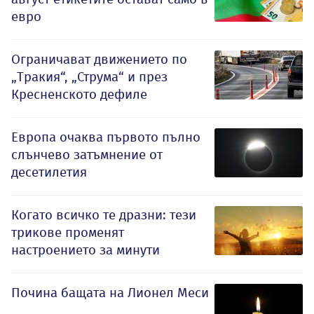
евро
Ограничават движението по
„Тракия“, „Струма“ и през
Кресненското дефиле
Европа очаква първото пълно
слънчево затъмнение от
десетилетия
Когато всичко те дразни: тези
трикове променят
настроението за минути
Почина бащата на Лионел Меси