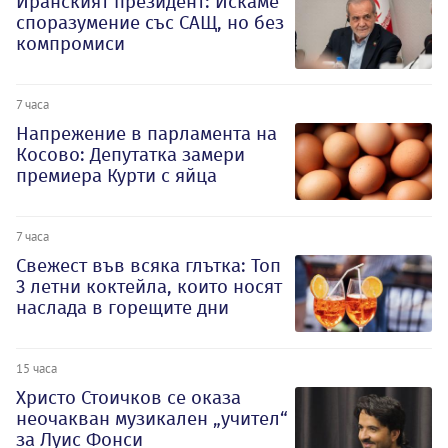
Иранският президент: Искаме
споразумение със САЩ, но без
компромиси
7 часа
Напрежение в парламента на
Косово: Депутатка замери
премиера Курти с яйца
7 часа
Свежест във всяка глътка: Топ
3 летни коктейла, които носят
наслада в горещите дни
15 часа
Христо Стоичков се оказа
неочакван музикален „учител“
за Луис Фонси