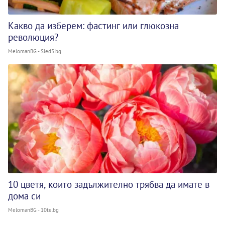
Какво да изберем: фастинг или глюкозна
революция?
MelomanBG - Sled5.bg
10 цветя, които задължително трябва да имате в
дома си
MelomanBG - 10te.bg