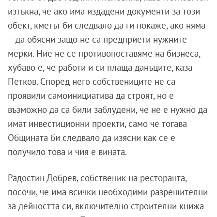
изтъкна, че ако има издадени документи за този
обект, кметът би следвало да ги покаже, ако няма
– да обясни защо не са предприети нужните
мерки. Ние не се противопоставяме на бизнеса,
хубаво е, че работи и си плаща данъците, каза
Петков. Според него собствениците не са
проявили самоинициатива да строят, но е
възможно да са били заблудени, че не е нужно да
имат инвестиционни проекти, само че тогава
Общината би следвало да изясни как се е
получило това и чия е вината.
Радостин Добрев, собственик на ресторанта,
посочи, че има всички необходими разрешителни
за дейността си, включително строителни книжа