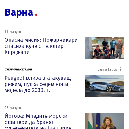
Варна
11 минути
Опасна мисия: Пожарникари
спасиха куче от язовир
Кърджали
carmarket.bg
Peugeot влиза в атакуващ
режим, пуска седем нови
модела до 2030. г.
53 минути
Йотова: Младите морски
офицери да бранят
суверенитета на България