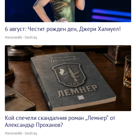
6 август: Честит рожден ден, Джери Халиуел!
MelomanBG - Sled5.bg
Кой спечели скандалния роман „Лемнер“ от
Александър Проханов?
MelomanBG - Sled5.bg