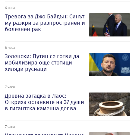
6 часа
Тревога за Джо Байдън: Синът
му разкри за разпространен и
болезнен рак
6 часа
Зеленски: Путин се готви да
мобилизира още стотици
хиляди руснаци
7 часа
Древна загадка в Лаос:
Откриха останките на 37 души
в гигантска каменна делва
7 часа