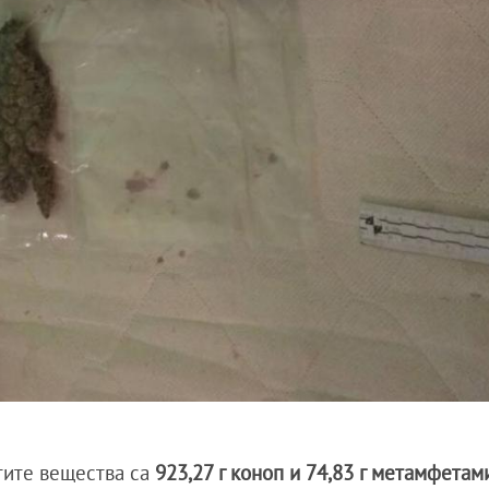
тите вещества са
923,27 г коноп и 74,83 г метамфетам