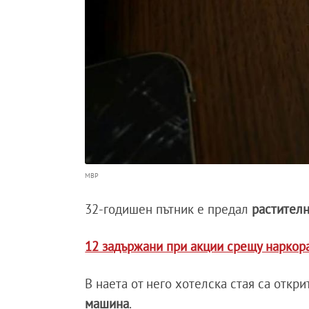
МВР
32-годишен пътник е предал
растителн
12 задържани при акции срещу наркор
В наета от него хотелска стая са откр
машина
.