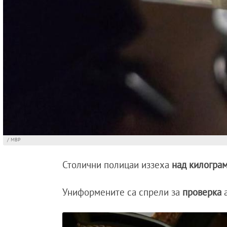
/ МВР
Столични полицаи иззеха
над килограм
Униформените са спрели за
проверка
а