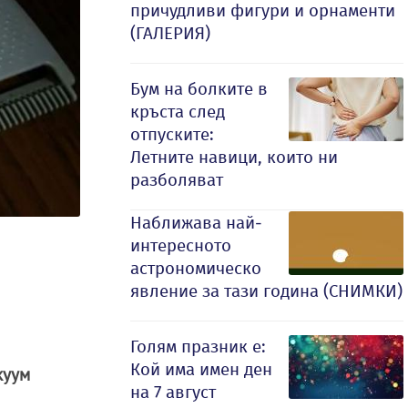
причудливи фигури и орнаменти
(ГАЛЕРИЯ)
Бум на болките в
кръста след
отпуските:
Летните навици, които ни
разболяват
Наближава най-
интересното
астрономическо
явление за тази година (СНИМКИ)
Голям празник е:
Кой има имен ден
куум
на 7 август