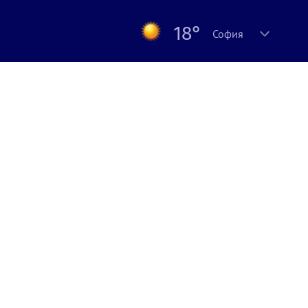
18°
София