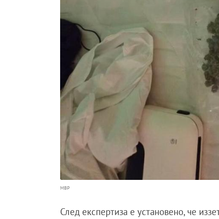
МВР
След експертиза е установено, че иззе