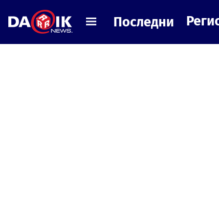
Реги
Последни