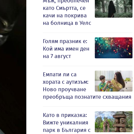
Мъж, преоблечен
като Смъртта, се
качи на покрива
на болница в Уелс
Голям празник е:
Кой има имен ден
на 7 август
Емпати ли са
хората с аутизъм:
Ново проучване
преобръща познатите схващания
Като в приказка:
Вижте уникалния
парк в България с