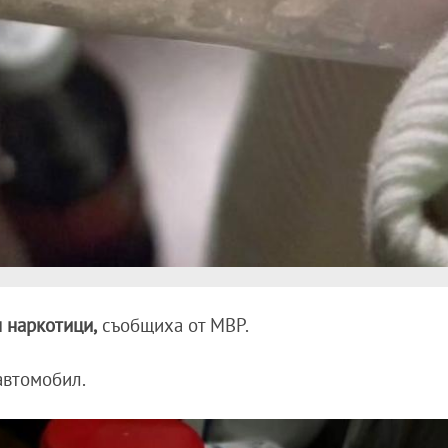
 наркотици,
съобщиха от МВР.
втомобил.