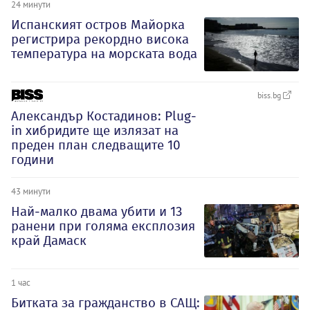
24 минути
Испанският остров Майорка
регистрира рекордно висока
температура на морската вода
biss.bg
Александър Костадинов: Plug-
in хибридите ще излязат на
преден план следващите 10
години
43 минути
Най-малко двама убити и 13
ранени при голяма експлозия
край Дамаск
1 час
Битката за гражданство в САЩ: