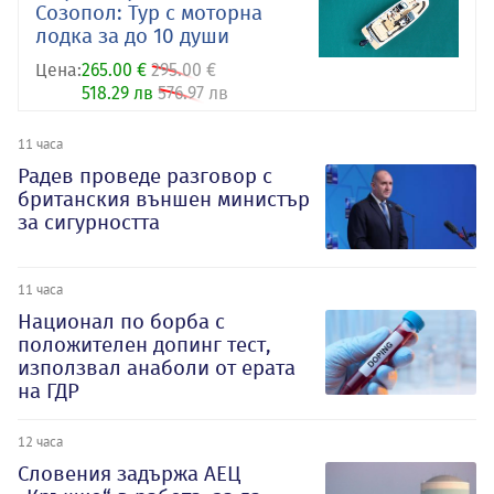
Созопол: Тур с моторна
лодка за до 10 души
Цена:
265.00 €
295.00 €
518.29 лв
576.97 лв
11 часа
Радев проведе разговор с
британския външен министър
за сигурността
11 часа
Национал по борба с
положителен допинг тест,
използвал анаболи от ерата
на ГДР
12 часа
Словения задържа АЕЦ