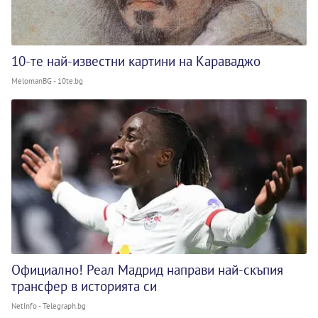
10-те най-известни картини на Караваджо
MelomanBG - 10te.bg
Официално! Реал Мадрид направи най-скъпия
трансфер в историята си
NetInfo - Telegraph.bg