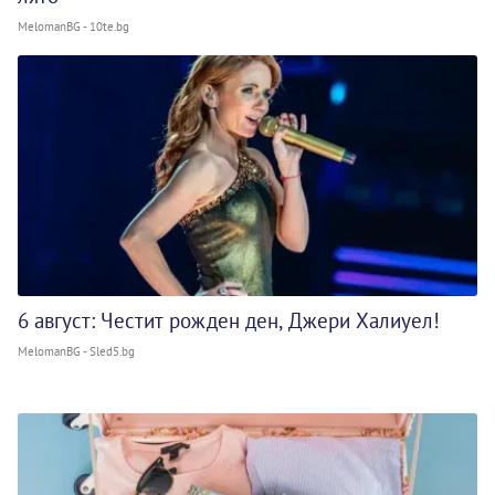
MelomanBG - 10te.bg
6 август: Честит рожден ден, Джери Халиуел!
MelomanBG - Sled5.bg