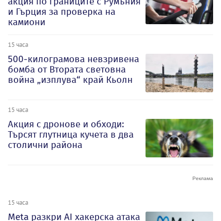
акция по границите с Румъния
и Гърция за проверка на
камиони
15 часа
500-килограмова невзривена
бомба от Втората световна
война „изплува“ край Кьолн
15 часа
Акция с дронове и обходи:
Търсят глутница кучета в два
столични района
15 часа
Meta разкри AI хакерска атака