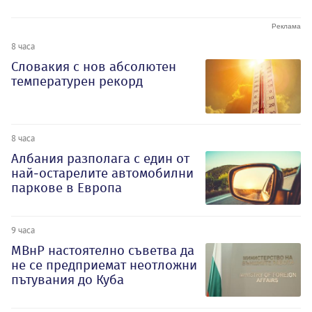
8 часа
Словакия с нов абсолютен
температурен рекорд
8 часа
Албания разполага с един от
най-остарелите автомобилни
паркове в Европа
9 часа
МВнР настоятелно съветва да
не се предприемат неотложни
пътувания до Куба