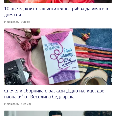
10 цветя, които задължително трябва да имате в
дома си
MelomanBG - 10te.bg
Спечели сборника с разкази „Едно налице, две
наопаки“ от Веселина Седларска
MelomanBG - Sled5.bg