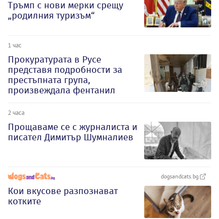
Тръмп с нови мерки срещу
„родилния туризъм“
1 час
Прокуратурата в Русе
представя подробности за
престъпната група,
произвеждала фентанил
2 часа
Прощаваме се с журналиста и
писател Димитър Шумналиев
dogsandcats.bg
Кои вкусове разпознават
котките