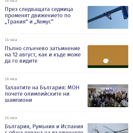
16 часа
През следващата седмица
променят движението по
„Тракия“ и „Хемус“
16 часа
Пълно слънчево затъмнение
на 12 август, как и къде може
да го видите
16 часа
Талантите на България: МОН
почете олимпийските ни
шампиони
16 часа
България, Румъния и Испания
с обща охрана на въздушното