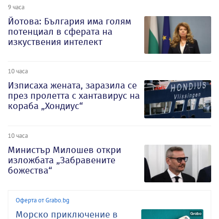
9 часа
Йотова: България има голям
потенциал в сферата на
изкуствения интелект
10 часа
Изписаха жената, заразила се
през пролетта с хантавирус на
кораба „Хондиус“
10 часа
Министър Милошев откри
изложбата „Забравените
божества“
Оферта от Grabo.bg
Морско приключение в