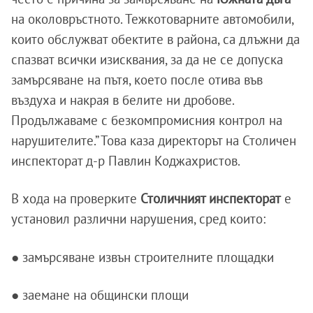
на околовръстното. Тежкотоварните автомобили,
които обслужват обектите в района, са длъжни да
спазват всички изисквания, за да не се допуска
замърсяване на пътя, което после отива във
въздуха и накрая в белите ни дробове.
Продължаваме с безкомпромисния контрол на
нарушителите.” Това каза директорът на Столичен
инспекторат д-р Павлин Коджахристов.
В хода на проверките
Столичният инспекторат
е
установил различни нарушения, сред които:
● замърсяване извън строителните площадки
● заемане на общински площи