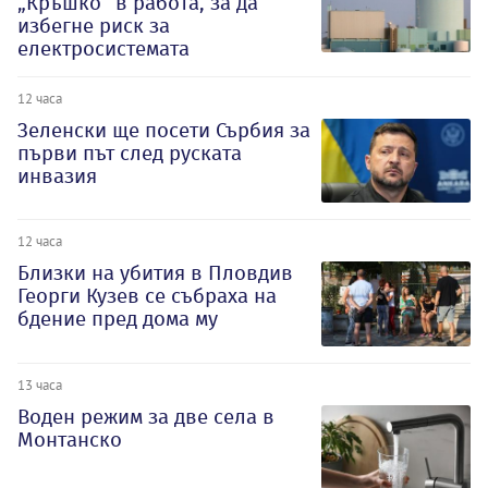
„Кръшко“ в работа, за да
избегне риск за
електросистемата
12 часа
Зеленски ще посети Сърбия за
първи път след руската
инвазия
12 часа
Близки на убития в Пловдив
Георги Кузев се събраха на
бдение пред дома му
13 часа
Воден режим за две села в
Монтанско