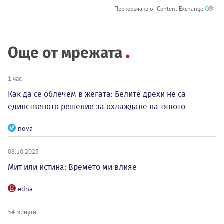
Препоръчано от Content Exchange
Още от мрежата
1 час
Как да се облечем в жегата: Белите дрехи не са
единственото решение за охлаждане на тялото
nova
08.10.2025
Мит или истина: Времето ми влияе
edna
54 минути